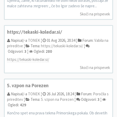
izjemna, zame, ki računalniško ne bom nikoli dorasel, postaja že
malce zahtevna :mrgreen: , če bo Igor zadevo še napre...
Skoči na prispevek
https://tekaski-koledar.si/
Napisal/-a
TONEK
¦
01 Avg 2026, 20:34 ¦
Forum:
Vabila na
prireditve
¦
Tema:
https://tekaski-koledar.si/
¦
Odgovori:
3
¦
Ogledi:
280
https://tekaski-koledar.si/
Skoči na prispevek
5. vzpon na Porezen
Napisal/-a
TONEK
¦
26 Jul 2026, 18:24 ¦
Forum:
Poročila s
prireditev
¦
Tema:
5. vzpon na Porezen
¦
Odgovori:
3
¦
Ogledi:
429
Končno spet ena prava tekma Primorskega pokala. Ob devetih