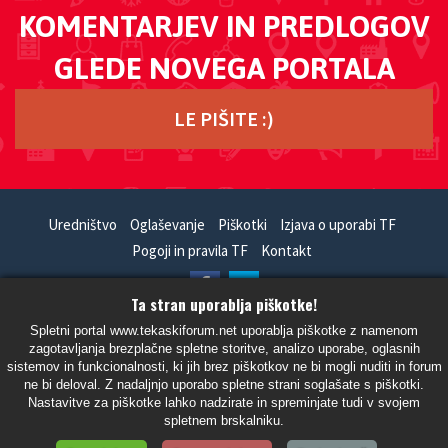
KOMENTARJEV IN PREDLOGOV
GLEDE NOVEGA PORTALA
LE PIŠITE :)
Uredništvo
Oglaševanje
Piškotki
Izjava o uporabi TF
Pogoji in pravila TF
Kontakt
Ta stran uporablja piškotke!
HandCrafted With
In
SiteSplat
- Powered By
phpBB
Spletni portal www.tekaskiforum.net uporablja piškotke z namenom
zagotavljanja brezplačne spletne storitve, analizo uporabe, oglasnih
- Vsi časi so UTC+02:00 Evropa/Ljubljana -
sistemov in funkcionalnosti, ki jih brez piškotkov ne bi mogli nuditi in forum
ne bi deloval. Z nadaljnjo uporabo spletne strani soglašate s piškotki.
Nastavitve za piškotke lahko nadzirate in spreminjate tudi v svojem
spletnem brskalniku.