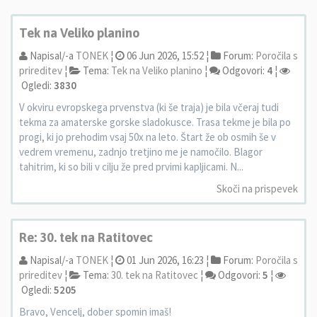
Tek na Veliko planino
Napisal/-a
TONEK
¦
06 Jun 2026, 15:52 ¦
Forum:
Poročila s
prireditev
¦
Tema:
Tek na Veliko planino
¦
Odgovori:
4
¦
Ogledi:
3830
V okviru evropskega prvenstva (ki še traja) je bila včeraj tudi
tekma za amaterske gorske sladokusce. Trasa tekme je bila po
progi, ki jo prehodim vsaj 50x na leto. Štart že ob osmih še v
vedrem vremenu, zadnjo tretjino me je namočilo. Blagor
tahitrim, ki so bili v cilju že pred prvimi kapljicami. N...
Skoči na prispevek
Re: 30. tek na Ratitovec
Napisal/-a
TONEK
¦
01 Jun 2026, 16:23 ¦
Forum:
Poročila s
prireditev
¦
Tema:
30. tek na Ratitovec
¦
Odgovori:
5
¦
Ogledi:
5205
Bravo, Vencelj, dober spomin imaš!