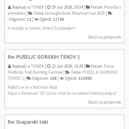
Napisal/-a
TONEK
¦
29 Jun 2026, 19:34 ¦
Forum:
Poročila s
prireditev
¦
Tema:
Grossglockner Mountain run 2025
¦
Odgovori:
12
¦
Ogledi:
12796
V nedeljo je tekma, Vinko! Si prijavljen?
Skoči na prispevek
Re: PUŠELJC GORSKIH TEKOV :)
Napisal/-a
TONEK
¦
22 Jun 2026, 16:29 ¦
Forum:
Dacia
Podbrdo Trail Running Festival
¦
Tema:
PUŠELJC GORSKIH
TEKOV :)
¦
Odgovori:
208
¦
Ogledi:
323860
Najbrž se še v Bači kdo hladi.
Kaj je s Pavletom '72? Letos ni bil še na nobeni tekmi pušeljca?
Skoči na prispevek
Re: Graparski teki