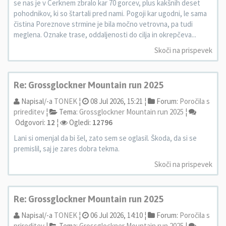
se nas je v Cerknem zbralo kar 70 gorcev, plus kakšnih deset
pohodnikov, ki so štartali pred nami. Pogoji kar ugodni, le sama
čistina Poreznove strmine je bila močno vetrovna, pa tudi
meglena. Oznake trase, oddaljenosti do cilja in okrepčeva...
Skoči na prispevek
Re: Grossglockner Mountain run 2025
Napisal/-a
TONEK
¦
08 Jul 2026, 15:21 ¦
Forum:
Poročila s
prireditev
¦
Tema:
Grossglockner Mountain run 2025
¦
Odgovori:
12
¦
Ogledi:
12796
Lani si omenjal da bi šel, zato sem se oglasil. Škoda, da si se
premislil, saj je zares dobra tekma.
Skoči na prispevek
Re: Grossglockner Mountain run 2025
Napisal/-a
TONEK
¦
06 Jul 2026, 14:10 ¦
Forum:
Poročila s
prireditev
¦
Tema:
Grossglockner Mountain run 2025
¦