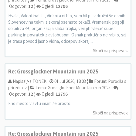
Odgovori:
12
¦
Ogledi:
12796
Hvala, Valentina! Ja, Vinkota ni blo, sem bil pa v družbi še osmih
Slovencev na tekmi s skoraj osemsto tekači. Vremenski pogoji
so bili za 4+, organizacija slaba trojka, ven jih 'vleče' super
parking in povratek z avtobusom. Oznak praktično ne rabijo, saj
je trasa povsod jasno vidna, odcepov skoraj ...
Skoči na prispevek
Re: Grossglockner Mountain run 2025
Napisal/-a
TONEK
¦
01 Jul 2026, 18:03 ¦
Forum:
Poročila s
prireditev
¦
Tema:
Grossglockner Mountain run 2025
¦
Odgovori:
12
¦
Ogledi:
12796
Eno mesto v avtu imam še prosto.
Skoči na prispevek
Re: Grossglockner Mountain run 2025