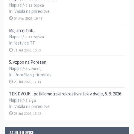
Napisal/-a
zz topka
In:
Vabila na prireditve
04 Avg 2026, 19:48
Moj srčni hrib..
Napisal/-a
zz topka
In:
lestvice TF
31 Jul 2026, 10:59
5. vzpon na Porezen
Napisal/-a
vencelj
In:
Poročila s prireditev
29 Jul 2026, 17:13
TEK DVOJK - petkilometrski rekreativni tek v dvoje, 5. 9. 2026
Napisal/-a
ziga
In:
Vabila na prireditve
27 Jul 2026, 15:02
ZADNJE NOVICE