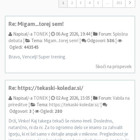
1
2
3
4
5
…
232
Re: Migam...torej sem!
Napisal/-a
TONEK
¦
06 Avg 2026, 19:44 ¦
Forum:
Splošna
debata
¦
Tema:
Migam...torej sem!
¦
Odgovori:
586
¦
Ogledi:
443545
Bravo, Vencelj! Super trening.
Skoči na prispevek
Re: https://tekaski-koledar.si/
Napisal/-a
TONEK
¦
02 Avg 2026, 15:05 ¦
Forum:
Vabila na
prireditve
¦
Tema:
https://tekaski-koledar.si/
¦
Odgovori:
3
¦
Ogledi:
280
Drži, Vinko! Kaj takega tekači še nismo imeli. Dosledno,
natančno, ni da ni. Za to ogromno delo se imamo za zahvalit
Igorju, ki ni šel samo v detajle ampak v mikrone. Preglednost je