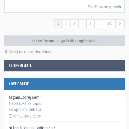
Skoči na prispevek
1
2
3
4
5
…
232
Izberi forum, ki ga želiš si ogledati
Nazaj na napredno iskanje
NE SPREGLEJTE
NOVE OBJAVE
Migam...torej sem!
Napisal/-a
zz topka
In:
Splošna debata
07 Avg 2026, 20:36
https://tekaski-koledar.si/