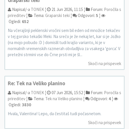
Graparski teki
Napisal/-a
TONEK
¦
21 Jun 2026, 11:15 ¦
Forum:
Poročila s
prireditev
¦
Tema:
Graparski teki
¦
Odgovori:
5
¦
Ogledi:
652
Na včerajšnji peklenski vročini sem bil eden od množice tekačev
v tej gorsko tekaški Meki. Na srečo je že nekaj let, kar si je Jožko
(na mojo pobudo :D ) domislil tudi krajšo varianto, ki je v
normalnih vremenskih razmerah obvladljiva za vsakega 'gorca'. V
pretežni strmini vse do Črne prsti mi je šl...
Skoči na prispevek
Re: Tek na Veliko planino
Napisal/-a
TONEK
¦
07 Jun 2026, 15:52 ¦
Forum:
Poročila s
prireditev
¦
Tema:
Tek na Veliko planino
¦
Odgovori:
4
¦
Ogledi:
3830
Hvala, Valentina! Lepo, da čestitaš tudi počasnetom.
Skoči na prispevek