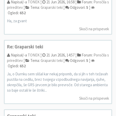
Napisal/-a
TONEK
¦
21 Jun 2026, 16:58 ¦
Forum:
Poročila s
prireditev
¦
Tema:
Graparski teki
¦
Odgovori:
5
¦
Ogledi:
652
Ha, za gvant
Skoči na prispevek
Re: Graparski teki
Napisal/-a
TONEK
¦
21 Jun 2026, 14:57 ¦
Forum:
Poročila s
prireditev
¦
Tema:
Graparski teki
¦
Odgovori:
5
¦
Ogledi:
652
Ja, o Durnku sem slišal kar nekaj pripomb, da si jih v teh težavah
pustila na cedilu, brez tvojega vzpodbudnega navijanja, rjuhe,
okrepčila, še GRS-jevcem je bilo prevroče. Od starega ambienta
so baje ostali le še štriki...
Skoči na prispevek