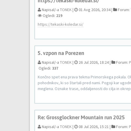
https://tekaski-koledar.si/
Napisal/-a
TONEK
¦
01 Avg 2026, 20:34 ¦
Forum:
Ogledi:
219
https://tekaski-koledar.si/
5. vzpon na Porezen
Napisal/-a
TONEK
¦
26 Jul 2026, 18:24 ¦
Forum:
P
Ogledi:
337
Končno spet ena prava tekma Primorskega pokala. Ob 
pohodnikov, ki so štartali pred nami. Pogoji kar ugod
meglena. Oznake trase, oddaljenosti do cilja in okrep
Re: Grossglockner Mountain run 2025
Napisal/-a
TONEK
¦
08 Jul 2026, 15:21 ¦
Forum:
P