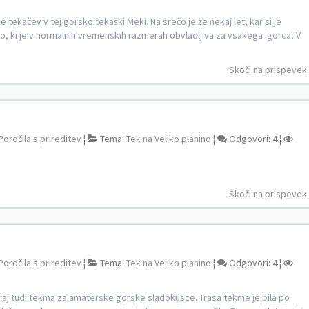
 tekačev v tej gorsko tekaški Meki. Na srečo je že nekaj let, kar si je
to, ki je v normalnih vremenskih razmerah obvladljiva za vsakega 'gorca'. V
Skoči na prispevek
Poročila s prireditev
¦
Tema:
Tek na Veliko planino
¦
Odgovori:
4
¦
Skoči na prispevek
Poročila s prireditev
¦
Tema:
Tek na Veliko planino
¦
Odgovori:
4
¦
čeraj tudi tekma za amaterske gorske sladokusce. Trasa tekme je bila po