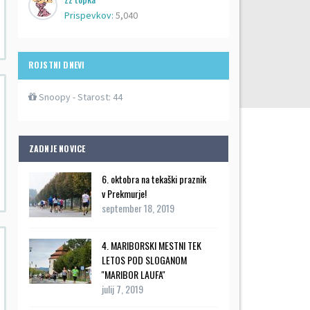
Prispevkov:
5,040
ROJSTNI DNEVI
Snoopy
- Starost: 44
ZADNJE NOVICE
6. oktobra na tekaški praznik
v Prekmurje!
september 18, 2019
4. MARIBORSKI MESTNI TEK
LETOS POD SLOGANOM
''MARIBOR LAUFA''
julij 7, 2019