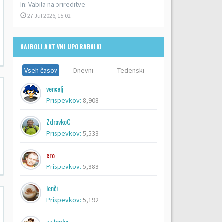
In:
Vabila na prireditve
27 Jul 2026, 15:02
NAJBOLJ AKTIVNI UPORABNIKI
Vseh časov
Dnevni
Tedenski
vencelj
Prispevkov:
8,908
ZdravkoC
Prispevkov:
5,533
ero
Prispevkov:
5,383
lenči
Prispevkov:
5,192
zz topka