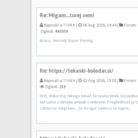
Re: Migam...torej sem!
Napisal/-a
TONEK
¦
06 Avg 2026, 19:44 ¦
Forum:
Ogledi:
443359
Bravo, Vencelj! Super trening.
Re: https://tekaski-koledar.si/
Napisal/-a
TONEK
¦
02 Avg 2026, 15:05 ¦
Forum:
Ogledi:
219
Drži, Vinko! Kaj takega tekači še nismo imeli. Dosledno
šel samo v detajle ampak v mikrone. Preglednost je i
zahtevna :mrgreen: , če bo Igor zadevo še napre...