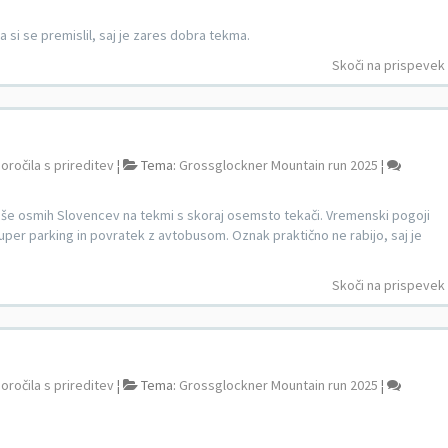
a si se premislil, saj je zares dobra tekma.
Skoči na prispevek
oročila s prireditev
¦
Tema:
Grossglockner Mountain run 2025
¦
žbi še osmih Slovencev na tekmi s skoraj osemsto tekači. Vremenski pogoji
e' super parking in povratek z avtobusom. Oznak praktično ne rabijo, saj je
Skoči na prispevek
oročila s prireditev
¦
Tema:
Grossglockner Mountain run 2025
¦