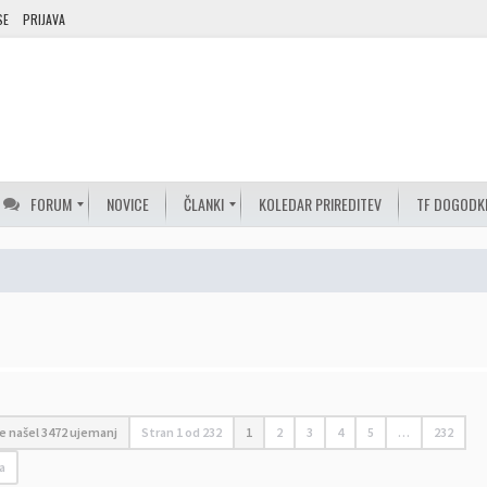
SE
PRIJAVA
FORUM
NOVICE
ČLANKI
KOLEDAR PRIREDITEV
TF DOGODK
je našel 3472 ujemanj
Stran
1
od
232
1
2
3
4
5
…
232
a