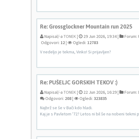
Re: Grossglockner Mountain run 2025
Napisal/-a
TONEK
¦
29 Jun 2026, 19:34 ¦
Forum:
Odgovori:
12
¦
Ogledi:
12783
V nedeljo je tekma, Vinko! Si prijavljen?
Re: PUŠELJC GORSKIH TEKOV :)
Napisal/-a
TONEK
¦
22 Jun 2026, 16:29 ¦
Forum:
Odgovori:
208
¦
Ogledi:
323835
Najbrž se še v Bači kdo hladi.
Kaj je s Pavletom '72? Letos ni bil še na nobeni tekmi 