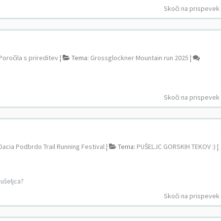
Skoči na prispevek
Poročila s prireditev
¦
Tema:
Grossglockner Mountain run 2025
¦
Skoči na prispevek
Dacia Podbrdo Trail Running Festival
¦
Tema:
PUŠELJC GORSKIH TEKOV :)
¦
pušeljca?
Skoči na prispevek