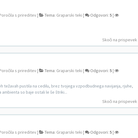
Poročila s prireditev
¦
Tema:
Graparski teki
¦
Odgovori:
5
¦
Skoči na prispevek
Poročila s prireditev
¦
Tema:
Graparski teki
¦
Odgovori:
5
¦
 teh težavah pustila na cedilu, brez tvojega vzpodbudnega navijanja, rjuhe,
mbienta so baje ostali le še štriki...
Skoči na prispevek
Poročila s prireditev
¦
Tema:
Graparski teki
¦
Odgovori:
5
¦