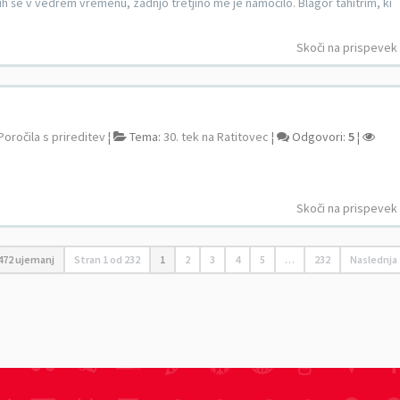
mih še v vedrem vremenu, zadnjo tretjino me je namočilo. Blagor tahitrim, ki
Skoči na prispevek
Poročila s prireditev
¦
Tema:
30. tek na Ratitovec
¦
Odgovori:
5
¦
Skoči na prispevek
3472 ujemanj
Stran
1
od
232
1
2
3
4
5
…
232
Naslednja