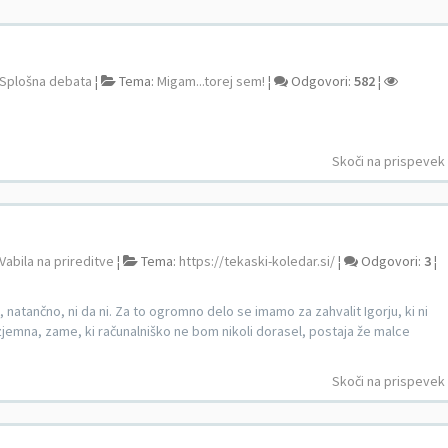
Splošna debata
¦
Tema:
Migam...torej sem!
¦
Odgovori:
582
¦
Skoči na prispevek
Vabila na prireditve
¦
Tema:
https://tekaski-koledar.si/
¦
Odgovori:
3
¦
, natančno, ni da ni. Za to ogromno delo se imamo za zahvalit Igorju, ki ni
zjemna, zame, ki računalniško ne bom nikoli dorasel, postaja že malce
Skoči na prispevek