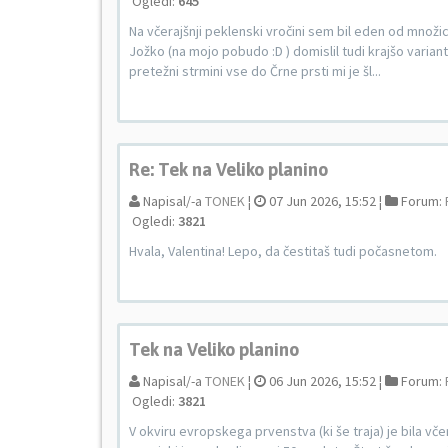
Ogledi:
645
Na včerajšnji peklenski vročini sem bil eden od množice
Jožko (na mojo pobudo :D ) domislil tudi krajšo varian
pretežni strmini vse do Črne prsti mi je šl...
Re: Tek na Veliko planino
Napisal/-a
TONEK
¦
07 Jun 2026, 15:52 ¦
Forum:
Ogledi:
3821
Hvala, Valentina! Lepo, da čestitaš tudi počasnetom.
Tek na Veliko planino
Napisal/-a
TONEK
¦
06 Jun 2026, 15:52 ¦
Forum:
Ogledi:
3821
V okviru evropskega prvenstva (ki še traja) je bila v