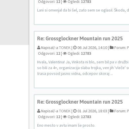
Odgovori:
12
¦
Ogledi:
12783
Lani si omenjal da bi šel, zato sem se oglasil. Škoda, d
Re: Grossglockner Mountain run 2025
Napisal/-a
TONEK
¦
06 Jul 2026, 14:10 ¦
Forum:
P
Odgovori:
12
¦
Ogledi:
12783
Hvala, Valentina! Ja, Vinkota ni blo, sem bil pa v dru
so bili za 4+, organizacija slaba trojka, ven jih 'vleč
trasa povsod jasno vidna, odcepov skoraj ...
Re: Grossglockner Mountain run 2025
Napisal/-a
TONEK
¦
01 Jul 2026, 18:03 ¦
Forum:
P
Odgovori:
12
¦
Ogledi:
12783
Eno mesto v avtu imam še prosto.