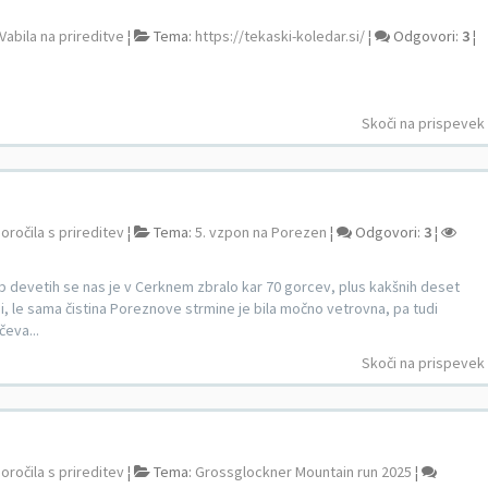
Vabila na prireditve
¦
Tema:
https://tekaski-koledar.si/
¦
Odgovori:
3
¦
Skoči na prispevek
oročila s prireditev
¦
Tema:
5. vzpon na Porezen
¦
Odgovori:
3
¦
devetih se nas je v Cerknem zbralo kar 70 gorcev, plus kakšnih deset
ni, le sama čistina Poreznove strmine je bila močno vetrovna, pa tudi
čeva...
Skoči na prispevek
oročila s prireditev
¦
Tema:
Grossglockner Mountain run 2025
¦