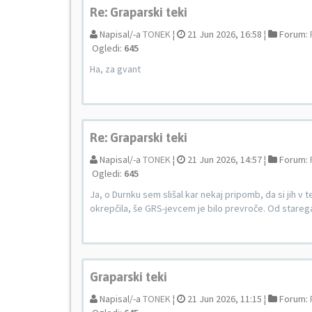
Re: Graparski teki
Napisal/-a
TONEK
¦
21 Jun 2026, 16:58 ¦
Forum:
Ogledi:
645
Ha, za gvant
Re: Graparski teki
Napisal/-a
TONEK
¦
21 Jun 2026, 14:57 ¦
Forum:
Ogledi:
645
Ja, o Durnku sem slišal kar nekaj pripomb, da si jih v
okrepčila, še GRS-jevcem je bilo prevroče. Od starega a
Graparski teki
Napisal/-a
TONEK
¦
21 Jun 2026, 11:15 ¦
Forum: