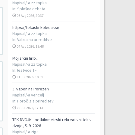
Napisal/-a
zz topka
In:
Splošna debata
06 Avg 2026, 20:37
https://tekaski-koledar.si/
Napisal/-a
zz topka
In:
Vabila na prireditve
04 Avg 2026, 19:48
Moj srčni hrib..
Napisal/-a
zz topka
In:
lestvice TF
31 Jul 2026, 10:59
5. vzpon na Porezen
Napisal/-a
vencelj
In:
Poročila s prireditev
29 Jul 2026, 17:13
TEK DVOJK - petkilometrski rekreativni tek v
dvoje, 5. 9. 2026
Napisal/-a
ziga