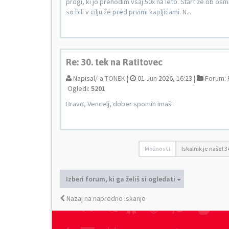
progi, ki jo prehodim vsaj 50x na leto. Štart že ob os
so bili v cilju že pred prvimi kapljicami. N...
Re: 30. tek na Ratitovec
Napisal/-a
TONEK
¦
01 Jun 2026, 16:23 ¦
Forum:
Ogledi:
5201
Bravo, Vencelj, dober spomin imaš!
Možnosti
Iskalnik je našel 
Izberi forum, ki ga želiš si ogledati
Nazaj na napredno iskanje