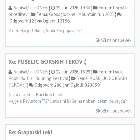
Napisal/-a
TONEK
¦
29 Jun 2026, 19:34 ¦
Forum:
Poročila s
prireditev
¦
Tema:
Grossglockner Mountain run 2025
¦
Odgovori:
12
¦
Ogledi:
12796
V nedeljo je tekma, Vinko! Si prijavljen?
Skoči na prispevek
Re: PUŠELJC GORSKIH TEKOV :)
Napisal/-a
TONEK
¦
22 Jun 2026, 16:29 ¦
Forum:
Dacia
Podbrdo Trail Running Festival
¦
Tema:
PUŠELJC GORSKIH
TEKOV :)
¦
Odgovori:
208
¦
Ogledi:
323859
Najbrž se še v Bači kdo hladi.
Kaj je s Pavletom '72? Letos ni bil še na nobeni tekmi pušeljca?
Skoči na prispevek
Re: Graparski teki