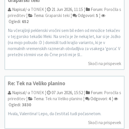
Graparski teki
Napisal/-a
TONEK
¦
21 Jun 2026, 11:15 ¦
Forum:
Poročila s
prireditev
¦
Tema:
Graparski teki
¦
Odgovori:
5
¦
Ogledi:
652
Na včerajšnji peklenski vročini sem bil eden od množice tekačev
v tej gorsko tekaški Meki. Na srečo je že nekaj let, kar si je Jožko
(na mojo pobudo :D ) domislil tudi krajšo varianto, ki je v
normalnih vremenskih razmerah obvladljiva za vsakega 'gorca'. V
pretežni strmini vse do Črne prsti mi je šl...
Skoči na prispevek
Re: Tek na Veliko planino
Napisal/-a
TONEK
¦
07 Jun 2026, 15:52 ¦
Forum:
Poročila s
prireditev
¦
Tema:
Tek na Veliko planino
¦
Odgovori:
4
¦
Ogledi:
3830
Hvala, Valentina! Lepo, da čestitaš tudi počasnetom.
Skoči na prispevek