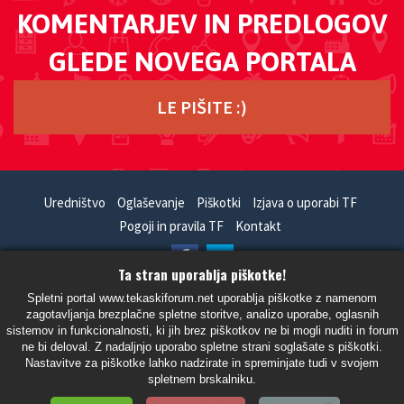
KOMENTARJEV IN PREDLOGOV
GLEDE NOVEGA PORTALA
LE PIŠITE :)
Uredništvo
Oglaševanje
Piškotki
Izjava o uporabi TF
Pogoji in pravila TF
Kontakt
Ta stran uporablja piškotke!
HandCrafted With
In
SiteSplat
- Powered By
phpBB
Spletni portal www.tekaskiforum.net uporablja piškotke z namenom
zagotavljanja brezplačne spletne storitve, analizo uporabe, oglasnih
- Vsi časi so UTC+02:00 Evropa/Ljubljana -
sistemov in funkcionalnosti, ki jih brez piškotkov ne bi mogli nuditi in forum
ne bi deloval. Z nadaljnjo uporabo spletne strani soglašate s piškotki.
Nastavitve za piškotke lahko nadzirate in spreminjate tudi v svojem
spletnem brskalniku.