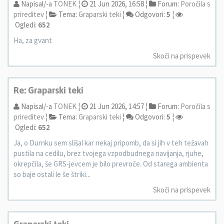
Napisal/-a
TONEK
¦
21 Jun 2026, 16:58 ¦
Forum:
Poročila s
prireditev
¦
Tema:
Graparski teki
¦
Odgovori:
5
¦
Ogledi:
652
Ha, za gvant
Skoči na prispevek
Re: Graparski teki
Napisal/-a
TONEK
¦
21 Jun 2026, 14:57 ¦
Forum:
Poročila s
prireditev
¦
Tema:
Graparski teki
¦
Odgovori:
5
¦
Ogledi:
652
Ja, o Durnku sem slišal kar nekaj pripomb, da si jih v teh težavah
pustila na cedilu, brez tvojega vzpodbudnega navijanja, rjuhe,
okrepčila, še GRS-jevcem je bilo prevroče. Od starega ambienta
so baje ostali le še štriki...
Skoči na prispevek