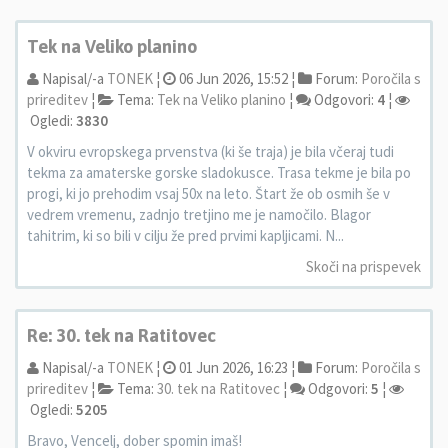
Tek na Veliko planino
Napisal/-a
TONEK
¦
06 Jun 2026, 15:52 ¦
Forum:
Poročila s
prireditev
¦
Tema:
Tek na Veliko planino
¦
Odgovori:
4
¦
Ogledi:
3830
V okviru evropskega prvenstva (ki še traja) je bila včeraj tudi
tekma za amaterske gorske sladokusce. Trasa tekme je bila po
progi, ki jo prehodim vsaj 50x na leto. Štart že ob osmih še v
vedrem vremenu, zadnjo tretjino me je namočilo. Blagor
tahitrim, ki so bili v cilju že pred prvimi kapljicami. N...
Skoči na prispevek
Re: 30. tek na Ratitovec
Napisal/-a
TONEK
¦
01 Jun 2026, 16:23 ¦
Forum:
Poročila s
prireditev
¦
Tema:
30. tek na Ratitovec
¦
Odgovori:
5
¦
Ogledi:
5205
Bravo, Vencelj, dober spomin imaš!