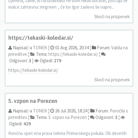
izjemna, zame, ki računalniško ne bom nikoli dorasel, postaja že
malce zahtevna :mrgreen: , če bo Igor zadevo še napre...
Skoči na prispevek
https://tekaski-koledar.si/
Napisal/-a
TONEK
¦
01 Avg 2026, 20:34 ¦
Forum:
Vabila na
prireditve
¦
Tema:
https://tekaski-koledar.si/
¦
Odgovori:
3
¦
Ogledi:
279
https://tekaski-koledar.si/
Skoči na prispevek
5. vzpon na Porezen
Napisal/-a
TONEK
¦
26 Jul 2026, 18:24 ¦
Forum:
Poročila s
prireditev
¦
Tema:
5. vzpon na Porezen
¦
Odgovori:
3
¦
Ogledi:
429
Končno spet ena prava tekma Primorskega pokala. Ob devetih