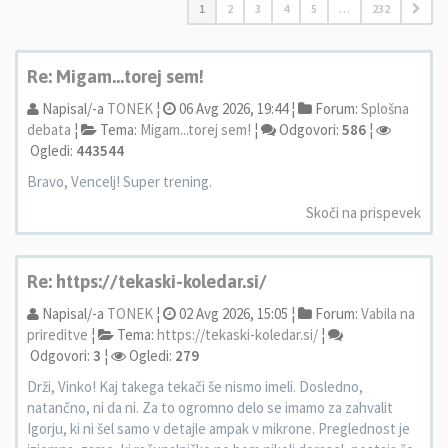
1
2
3
4
5
…
232
Re: Migam...torej sem!
Napisal/-a
TONEK
¦
06 Avg 2026, 19:44 ¦
Forum:
Splošna
debata
¦
Tema:
Migam...torej sem!
¦
Odgovori:
586
¦
Ogledi:
443544
Bravo, Vencelj! Super trening.
Skoči na prispevek
Re: https://tekaski-koledar.si/
Napisal/-a
TONEK
¦
02 Avg 2026, 15:05 ¦
Forum:
Vabila na
prireditve
¦
Tema:
https://tekaski-koledar.si/
¦
Odgovori:
3
¦
Ogledi:
279
Drži, Vinko! Kaj takega tekači še nismo imeli. Dosledno,
natančno, ni da ni. Za to ogromno delo se imamo za zahvalit
Igorju, ki ni šel samo v detajle ampak v mikrone. Preglednost je