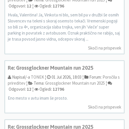
Odgovori:
12
¦
Ogledi:
12796
Hvala, Valentina! Ja, Vinkota ni blo, sem bil pa v družbi še osmih
Slovencev na tekmi s skoraj osemsto tekači. Vremenski pogoji
so bili za 4+, organizacija slaba trojka, ven jih 'vleče' super
parking in povratek z avtobusom. Oznak praktično ne rabijo, saj
je trasa povsod jasno vidna, odcepov skoraj ...
Skoči na prispevek
Re: Grossglockner Mountain run 2025
Napisal/-a
TONEK
¦
01 Jul 2026, 18:03 ¦
Forum:
Poročila s
prireditev
¦
Tema:
Grossglockner Mountain run 2025
¦
Odgovori:
12
¦
Ogledi:
12796
Eno mesto v avtu imam še prosto.
Skoči na prispevek
Re: Grossglockner Mountain run 2025