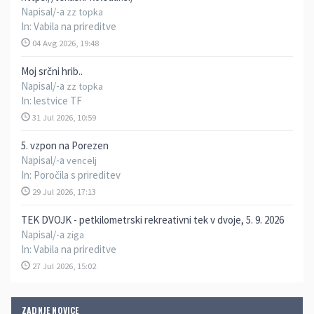
Napisal/-a
zz topka
In:
Vabila na prireditve
04 Avg 2026, 19:48
Moj srčni hrib..
Napisal/-a
zz topka
In:
lestvice TF
31 Jul 2026, 10:59
5. vzpon na Porezen
Napisal/-a
vencelj
In:
Poročila s prireditev
29 Jul 2026, 17:13
TEK DVOJK - petkilometrski rekreativni tek v dvoje, 5. 9. 2026
Napisal/-a
ziga
In:
Vabila na prireditve
27 Jul 2026, 15:02
ZADNJE NOVICE