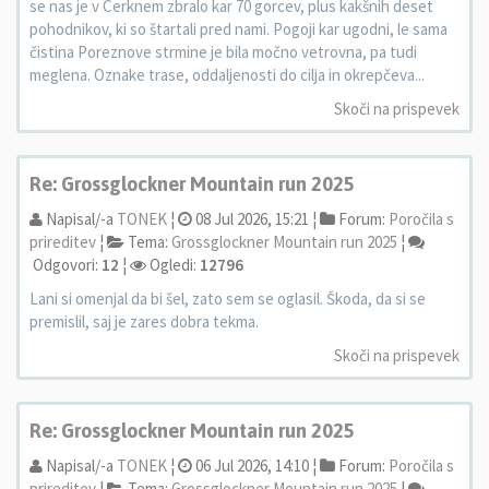
se nas je v Cerknem zbralo kar 70 gorcev, plus kakšnih deset
pohodnikov, ki so štartali pred nami. Pogoji kar ugodni, le sama
čistina Poreznove strmine je bila močno vetrovna, pa tudi
meglena. Oznake trase, oddaljenosti do cilja in okrepčeva...
Skoči na prispevek
Re: Grossglockner Mountain run 2025
Napisal/-a
TONEK
¦
08 Jul 2026, 15:21 ¦
Forum:
Poročila s
prireditev
¦
Tema:
Grossglockner Mountain run 2025
¦
Odgovori:
12
¦
Ogledi:
12796
Lani si omenjal da bi šel, zato sem se oglasil. Škoda, da si se
premislil, saj je zares dobra tekma.
Skoči na prispevek
Re: Grossglockner Mountain run 2025
Napisal/-a
TONEK
¦
06 Jul 2026, 14:10 ¦
Forum:
Poročila s
prireditev
¦
Tema:
Grossglockner Mountain run 2025
¦