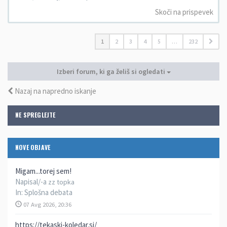
Skoči na prispevek
1
2
3
4
5
…
232
Izberi forum, ki ga želiš si ogledati
Nazaj na napredno iskanje
NE SPREGLEJTE
NOVE OBJAVE
Migam...torej sem!
Napisal/-a
zz topka
In:
Splošna debata
07 Avg 2026, 20:36
https://tekaski-koledar.si/