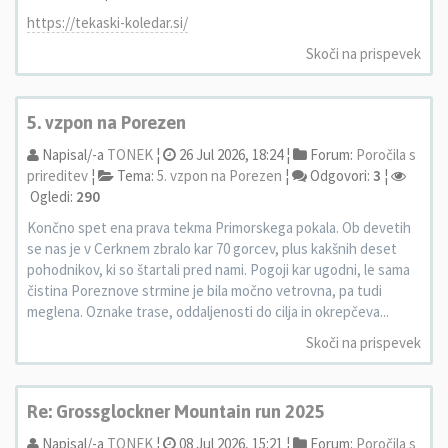
https://tekaski-koledar.si/
Skoči na prispevek
5. vzpon na Porezen
Napisal/-a
TONEK
¦
26 Jul 2026, 18:24 ¦
Forum:
Poročila s
prireditev
¦
Tema:
5. vzpon na Porezen
¦
Odgovori:
3
¦
Ogledi:
290
Končno spet ena prava tekma Primorskega pokala. Ob devetih
se nas je v Cerknem zbralo kar 70 gorcev, plus kakšnih deset
pohodnikov, ki so štartali pred nami. Pogoji kar ugodni, le sama
čistina Poreznove strmine je bila močno vetrovna, pa tudi
meglena. Oznake trase, oddaljenosti do cilja in okrepčeva...
Skoči na prispevek
Re: Grossglockner Mountain run 2025
Napisal/-a
TONEK
¦
08 Jul 2026, 15:21 ¦
Forum:
Poročila s