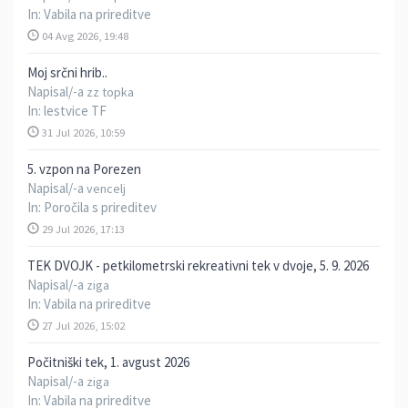
In:
Vabila na prireditve
04 Avg 2026, 19:48
Moj srčni hrib..
Napisal/-a
zz topka
In:
lestvice TF
31 Jul 2026, 10:59
5. vzpon na Porezen
Napisal/-a
vencelj
In:
Poročila s prireditev
29 Jul 2026, 17:13
TEK DVOJK - petkilometrski rekreativni tek v dvoje, 5. 9. 2026
Napisal/-a
ziga
In:
Vabila na prireditve
27 Jul 2026, 15:02
Počitniški tek, 1. avgust 2026
Napisal/-a
ziga
In:
Vabila na prireditve