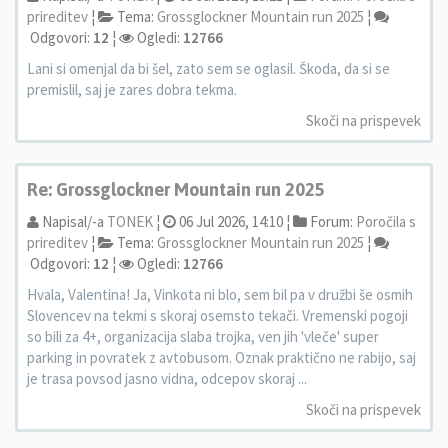
prireditev
¦
Tema:
Grossglockner Mountain run 2025
¦
Odgovori:
12
¦
Ogledi:
12766
Lani si omenjal da bi šel, zato sem se oglasil. Škoda, da si se
premislil, saj je zares dobra tekma.
Skoči na prispevek
Re: Grossglockner Mountain run 2025
Napisal/-a
TONEK
¦
06 Jul 2026, 14:10 ¦
Forum:
Poročila s
prireditev
¦
Tema:
Grossglockner Mountain run 2025
¦
Odgovori:
12
¦
Ogledi:
12766
Hvala, Valentina! Ja, Vinkota ni blo, sem bil pa v družbi še osmih
Slovencev na tekmi s skoraj osemsto tekači. Vremenski pogoji
so bili za 4+, organizacija slaba trojka, ven jih 'vleče' super
parking in povratek z avtobusom. Oznak praktično ne rabijo, saj
je trasa povsod jasno vidna, odcepov skoraj ...
Skoči na prispevek