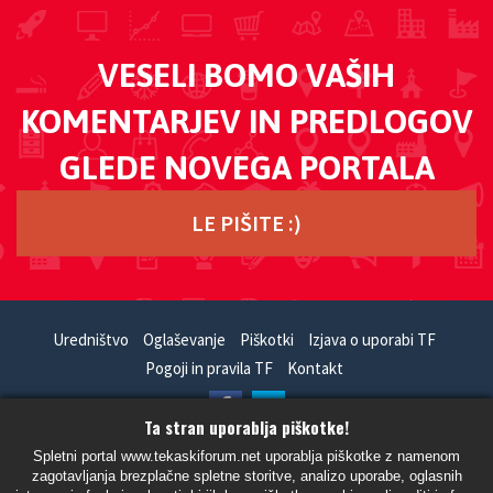
VESELI BOMO VAŠIH
KOMENTARJEV IN PREDLOGOV
GLEDE NOVEGA PORTALA
LE PIŠITE :)
Uredništvo
Oglaševanje
Piškotki
Izjava o uporabi TF
Pogoji in pravila TF
Kontakt
Ta stran uporablja piškotke!
HandCrafted With
In
SiteSplat
- Powered By
phpBB
Spletni portal www.tekaskiforum.net uporablja piškotke z namenom
zagotavljanja brezplačne spletne storitve, analizo uporabe, oglasnih
- Vsi časi so UTC+02:00 Evropa/Ljubljana -