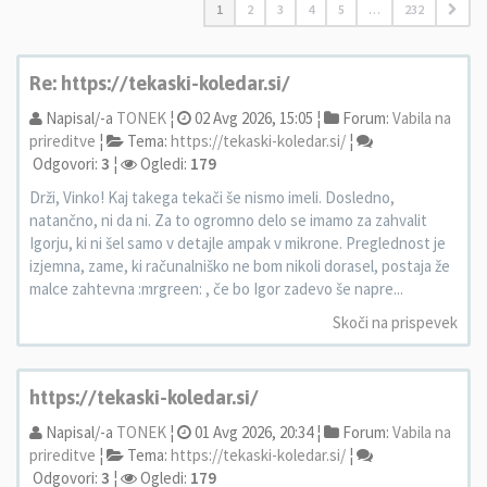
1
2
3
4
5
…
232
Re: https://tekaski-koledar.si/
Napisal/-a
TONEK
¦
02 Avg 2026, 15:05 ¦
Forum:
Vabila na
prireditve
¦
Tema:
https://tekaski-koledar.si/
¦
Odgovori:
3
¦
Ogledi:
179
Drži, Vinko! Kaj takega tekači še nismo imeli. Dosledno,
natančno, ni da ni. Za to ogromno delo se imamo za zahvalit
Igorju, ki ni šel samo v detajle ampak v mikrone. Preglednost je
izjemna, zame, ki računalniško ne bom nikoli dorasel, postaja že
malce zahtevna :mrgreen: , če bo Igor zadevo še napre...
Skoči na prispevek
https://tekaski-koledar.si/
Napisal/-a
TONEK
¦
01 Avg 2026, 20:34 ¦
Forum:
Vabila na
prireditve
¦
Tema:
https://tekaski-koledar.si/
¦
Odgovori:
3
¦
Ogledi:
179