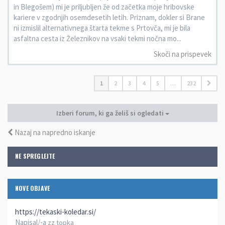
in Blegošem) mi je priljubljen že od začetka moje hribovske
kariere v zgodnjih osemdesetih letih. Priznam, dokler si Brane
ni izmislil alternativnega štarta tekme s Prtovča, mi je bila
asfaltna cesta iz Železnikov na vsaki tekmi nočna mo...
Skoči na prispevek
1
2
3
4
5
…
232
Izberi forum, ki ga želiš si ogledati
Nazaj na napredno iskanje
NE SPREGLEJTE
NOVE OBJAVE
https://tekaski-koledar.si/
Napisal/-a
zz topka