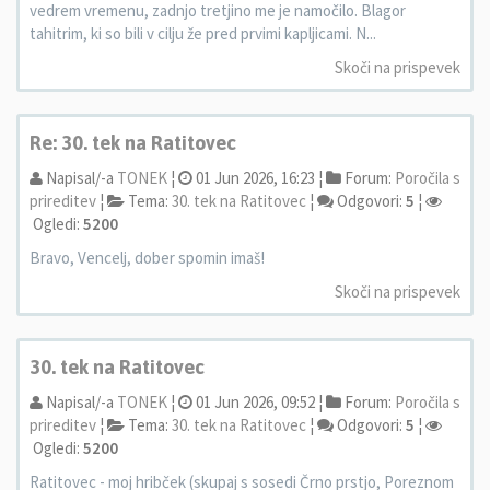
vedrem vremenu, zadnjo tretjino me je namočilo. Blagor
tahitrim, ki so bili v cilju že pred prvimi kapljicami. N...
Skoči na prispevek
Re: 30. tek na Ratitovec
Napisal/-a
TONEK
¦
01 Jun 2026, 16:23 ¦
Forum:
Poročila s
prireditev
¦
Tema:
30. tek na Ratitovec
¦
Odgovori:
5
¦
Ogledi:
5200
Bravo, Vencelj, dober spomin imaš!
Skoči na prispevek
30. tek na Ratitovec
Napisal/-a
TONEK
¦
01 Jun 2026, 09:52 ¦
Forum:
Poročila s
prireditev
¦
Tema:
30. tek na Ratitovec
¦
Odgovori:
5
¦
Ogledi:
5200
Ratitovec - moj hribček (skupaj s sosedi Črno prstjo, Poreznom