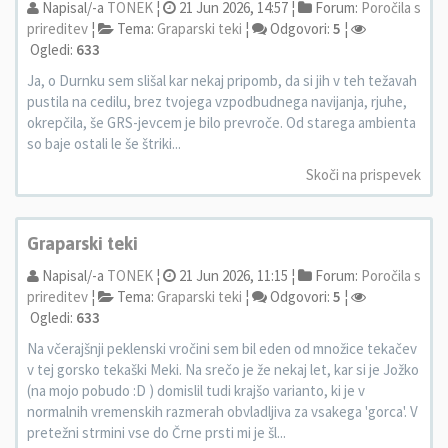
Napisal/-a
TONEK
¦
21 Jun 2026, 14:57 ¦
Forum:
Poročila s
prireditev
¦
Tema:
Graparski teki
¦
Odgovori:
5
¦
Ogledi:
633
Ja, o Durnku sem slišal kar nekaj pripomb, da si jih v teh težavah
pustila na cedilu, brez tvojega vzpodbudnega navijanja, rjuhe,
okrepčila, še GRS-jevcem je bilo prevroče. Od starega ambienta
so baje ostali le še štriki...
Skoči na prispevek
Graparski teki
Napisal/-a
TONEK
¦
21 Jun 2026, 11:15 ¦
Forum:
Poročila s
prireditev
¦
Tema:
Graparski teki
¦
Odgovori:
5
¦
Ogledi:
633
Na včerajšnji peklenski vročini sem bil eden od množice tekačev
v tej gorsko tekaški Meki. Na srečo je že nekaj let, kar si je Jožko
(na mojo pobudo :D ) domislil tudi krajšo varianto, ki je v
normalnih vremenskih razmerah obvladljiva za vsakega 'gorca'. V
pretežni strmini vse do Črne prsti mi je šl...