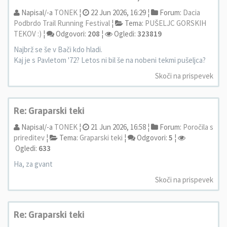
Napisal/-a
TONEK
¦
22 Jun 2026, 16:29 ¦
Forum:
Dacia
Podbrdo Trail Running Festival
¦
Tema:
PUŠELJC GORSKIH
TEKOV :)
¦
Odgovori:
208
¦
Ogledi:
323819
Najbrž se še v Bači kdo hladi.
Kaj je s Pavletom '72? Letos ni bil še na nobeni tekmi pušeljca?
Skoči na prispevek
Re: Graparski teki
Napisal/-a
TONEK
¦
21 Jun 2026, 16:58 ¦
Forum:
Poročila s
prireditev
¦
Tema:
Graparski teki
¦
Odgovori:
5
¦
Ogledi:
633
Ha, za gvant
Skoči na prispevek
Re: Graparski teki