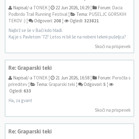
Napisal/-a
TONEK
¦
22 Jun 2026, 16:29 ¦
Forum:
Dacia
Podbrdo Trail Running Festival
¦
Tema:
PUŠELJC GORSKIH
TEKOV :)
¦
Odgovori:
208
¦
Ogledi:
323821
Najbrž se še v Bači kdo hladi.
Kaj je s Pavletom '72? Letos ni bil še na nobeni tekmi pušeljca?
Skoči na prispevek
Re: Graparski teki
Napisal/-a
TONEK
¦
21 Jun 2026, 16:58 ¦
Forum:
Poročila s
prireditev
¦
Tema:
Graparski teki
¦
Odgovori:
5
¦
Ogledi:
633
Ha, za gvant
Skoči na prispevek
Re: Graparski teki