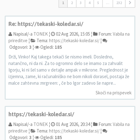
1
2
3
4
5
…
232
Re: https://tekaski-koledar.si/
Napisal/-a
TONEK
¦
02 Avg 2026, 15:05 ¦
Forum:
Vabila na
prireditve
¦
Tema:
https://tekaski-koledar.si/
¦
Odgovori:
3
¦
Ogledi:
185
Drži, Vinko! Kaj takega tekači še nismo imeli. Dosledno,
natančno, ni da ni. Za to ogromno delo se imamo za zahvalit
Igorju, ki ni šel samo v detajle ampak v mikrone. Preglednost je
izjemna, zame, ki računalniško ne bom nikoli dorasel, postaja že
malce zahtevna :mrgreen: , če bo Igor zadevo še napre...
Skoči na prispevek
https://tekaski-koledar.si/
Napisal/-a
TONEK
¦
01 Avg 2026, 20:34 ¦
Forum:
Vabila na
prireditve
¦
Tema:
https://tekaski-koledar.si/
¦
Odgovori:
3
¦
Ogledi:
185