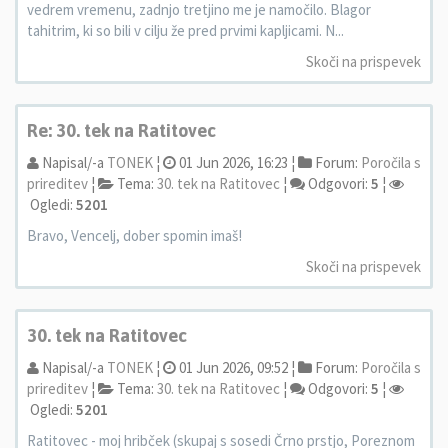
vedrem vremenu, zadnjo tretjino me je namočilo. Blagor
tahitrim, ki so bili v cilju že pred prvimi kapljicami. N...
Skoči na prispevek
Re: 30. tek na Ratitovec
Napisal/-a
TONEK
¦
01 Jun 2026, 16:23 ¦
Forum:
Poročila s
prireditev
¦
Tema:
30. tek na Ratitovec
¦
Odgovori:
5
¦
Ogledi:
5201
Bravo, Vencelj, dober spomin imaš!
Skoči na prispevek
30. tek na Ratitovec
Napisal/-a
TONEK
¦
01 Jun 2026, 09:52 ¦
Forum:
Poročila s
prireditev
¦
Tema:
30. tek na Ratitovec
¦
Odgovori:
5
¦
Ogledi:
5201
Ratitovec - moj hribček (skupaj s sosedi Črno prstjo, Poreznom