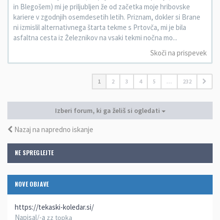
in Blegošem) mi je priljubljen že od začetka moje hribovske
kariere v zgodnjih osemdesetih letih. Priznam, dokler si Brane
ni izmislil alternativnega štarta tekme s Prtovča, mi je bila
asfaltna cesta iz Železnikov na vsaki tekmi nočna mo...
Skoči na prispevek
1
2
3
4
5
…
232
Izberi forum, ki ga želiš si ogledati
Nazaj na napredno iskanje
NE SPREGLEJTE
NOVE OBJAVE
https://tekaski-koledar.si/
Napisal/-a
zz topka