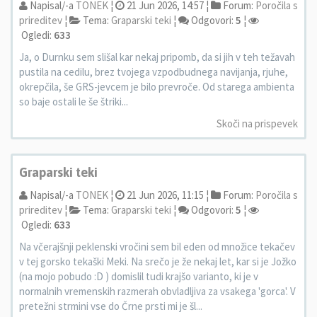
Napisal/-a
TONEK
¦
21 Jun 2026, 14:57 ¦
Forum:
Poročila s
prireditev
¦
Tema:
Graparski teki
¦
Odgovori:
5
¦
Ogledi:
633
Ja, o Durnku sem slišal kar nekaj pripomb, da si jih v teh težavah
pustila na cedilu, brez tvojega vzpodbudnega navijanja, rjuhe,
okrepčila, še GRS-jevcem je bilo prevroče. Od starega ambienta
so baje ostali le še štriki...
Skoči na prispevek
Graparski teki
Napisal/-a
TONEK
¦
21 Jun 2026, 11:15 ¦
Forum:
Poročila s
prireditev
¦
Tema:
Graparski teki
¦
Odgovori:
5
¦
Ogledi:
633
Na včerajšnji peklenski vročini sem bil eden od množice tekačev
v tej gorsko tekaški Meki. Na srečo je že nekaj let, kar si je Jožko
(na mojo pobudo :D ) domislil tudi krajšo varianto, ki je v
normalnih vremenskih razmerah obvladljiva za vsakega 'gorca'. V
pretežni strmini vse do Črne prsti mi je šl...