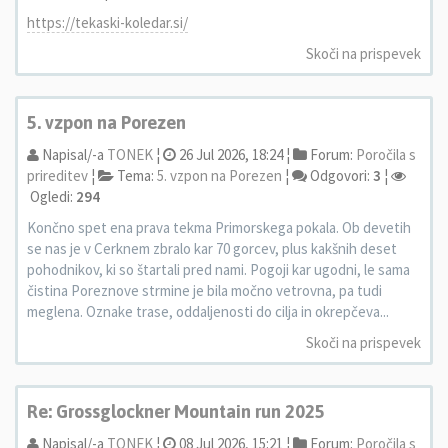
https://tekaski-koledar.si/
Skoči na prispevek
5. vzpon na Porezen
Napisal/-a
TONEK
¦
26 Jul 2026, 18:24 ¦
Forum:
Poročila s
prireditev
¦
Tema:
5. vzpon na Porezen
¦
Odgovori:
3
¦
Ogledi:
294
Končno spet ena prava tekma Primorskega pokala. Ob devetih
se nas je v Cerknem zbralo kar 70 gorcev, plus kakšnih deset
pohodnikov, ki so štartali pred nami. Pogoji kar ugodni, le sama
čistina Poreznove strmine je bila močno vetrovna, pa tudi
meglena. Oznake trase, oddaljenosti do cilja in okrepčeva...
Skoči na prispevek
Re: Grossglockner Mountain run 2025
Napisal/-a
TONEK
¦
08 Jul 2026, 15:21 ¦
Forum:
Poročila s