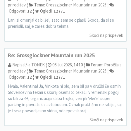
prireditev
¦
Tema:
Grossglockner Mountain run 2025
¦
Odgovori:
12
¦
Ogledi:
12771
Lani si omenjal da bi šel, zato sem se oglasil. Škoda, da si se
premislil, saj je zares dobra tekma.
Skoči na prispevek
Re: Grossglockner Mountain run 2025
Napisal/-a
TONEK
¦
06 Jul 2026, 14:10 ¦
Forum:
Poročila s
prireditev
¦
Tema:
Grossglockner Mountain run 2025
¦
Odgovori:
12
¦
Ogledi:
12771
Hvala, Valentina! Ja, Vinkota ni blo, sem bil pa v družbi še osmih
Slovencev na tekmi s skoraj osemsto tekači. Vremenski pogoji
so bili za 4+, organizacija slaba trojka, ven jih 'vleče' super
parking in povratek z avtobusom. Oznak praktično ne rabijo, saj
je trasa povsod jasno vidna, odcepov skoraj ...
Skoči na prispevek