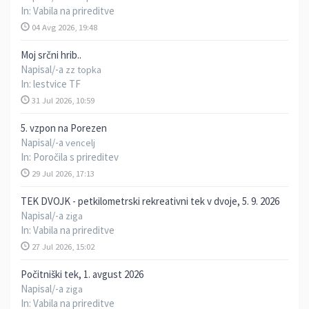
In:
Vabila na prireditve
04 Avg 2026, 19:48
Moj srčni hrib..
Napisal/-a
zz topka
In:
lestvice TF
31 Jul 2026, 10:59
5. vzpon na Porezen
Napisal/-a
vencelj
In:
Poročila s prireditev
29 Jul 2026, 17:13
TEK DVOJK - petkilometrski rekreativni tek v dvoje, 5. 9. 2026
Napisal/-a
ziga
In:
Vabila na prireditve
27 Jul 2026, 15:02
Počitniški tek, 1. avgust 2026
Napisal/-a
ziga
In:
Vabila na prireditve