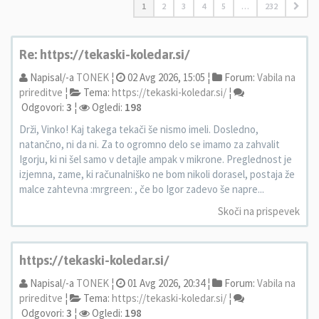
1
2
3
4
5
…
232
Re: https://tekaski-koledar.si/
Napisal/-a
TONEK
¦
02 Avg 2026, 15:05 ¦
Forum:
Vabila na
prireditve
¦
Tema:
https://tekaski-koledar.si/
¦
Odgovori:
3
¦
Ogledi:
198
Drži, Vinko! Kaj takega tekači še nismo imeli. Dosledno,
natančno, ni da ni. Za to ogromno delo se imamo za zahvalit
Igorju, ki ni šel samo v detajle ampak v mikrone. Preglednost je
izjemna, zame, ki računalniško ne bom nikoli dorasel, postaja že
malce zahtevna :mrgreen: , če bo Igor zadevo še napre...
Skoči na prispevek
https://tekaski-koledar.si/
Napisal/-a
TONEK
¦
01 Avg 2026, 20:34 ¦
Forum:
Vabila na
prireditve
¦
Tema:
https://tekaski-koledar.si/
¦
Odgovori:
3
¦
Ogledi:
198