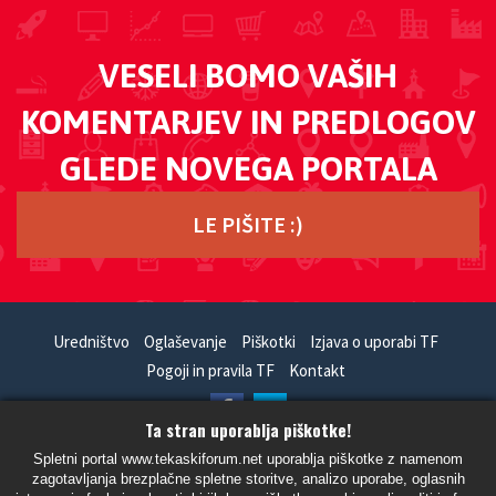
VESELI BOMO VAŠIH
KOMENTARJEV IN PREDLOGOV
GLEDE NOVEGA PORTALA
LE PIŠITE :)
Uredništvo
Oglaševanje
Piškotki
Izjava o uporabi TF
Pogoji in pravila TF
Kontakt
Ta stran uporablja piškotke!
HandCrafted With
In
SiteSplat
- Powered By
phpBB
Spletni portal www.tekaskiforum.net uporablja piškotke z namenom
zagotavljanja brezplačne spletne storitve, analizo uporabe, oglasnih
- Vsi časi so UTC+02:00 Evropa/Ljubljana -