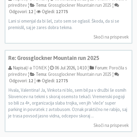
prireditev
¦
Tema:
Grossglockner Mountain run 2025
¦
Odgovori:
12
¦
Ogledi:
12775
Lani si omenjal da bi šel, zato sem se oglasil. Škoda, da si se
premislil, saj je zares dobra tekma.
Skoči na prispevek
Re: Grossglockner Mountain run 2025
Napisal/-a
TONEK
¦
06 Jul 2026, 14:10 ¦
Forum:
Poročila s
prireditev
¦
Tema:
Grossglockner Mountain run 2025
¦
Odgovori:
12
¦
Ogledi:
12775
Hvala, Valentina! Ja, Vinkota ni blo, sem bil pa v družbi še osmih
Slovencev na tekmi s skoraj osemsto tekači. Vremenski pogoji
so bili za 4+, organizacija slaba trojka, ven jih 'vleče' super
parking in povratek z avtobusom. Oznak praktično ne rabijo, saj
je trasa povsod jasno vidna, odcepov skoraj ...
Skoči na prispevek