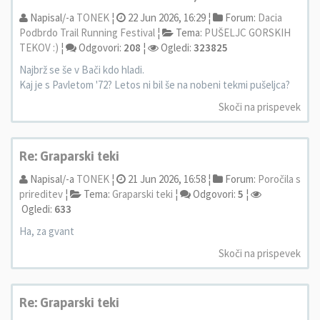
Napisal/-a
TONEK
¦
22 Jun 2026, 16:29 ¦
Forum:
Dacia
Podbrdo Trail Running Festival
¦
Tema:
PUŠELJC GORSKIH
TEKOV :)
¦
Odgovori:
208
¦
Ogledi:
323825
Najbrž se še v Bači kdo hladi.
Kaj je s Pavletom '72? Letos ni bil še na nobeni tekmi pušeljca?
Skoči na prispevek
Re: Graparski teki
Napisal/-a
TONEK
¦
21 Jun 2026, 16:58 ¦
Forum:
Poročila s
prireditev
¦
Tema:
Graparski teki
¦
Odgovori:
5
¦
Ogledi:
633
Ha, za gvant
Skoči na prispevek
Re: Graparski teki