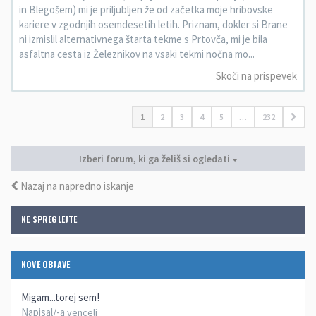
in Blegošem) mi je priljubljen že od začetka moje hribovske
kariere v zgodnjih osemdesetih letih. Priznam, dokler si Brane
ni izmislil alternativnega štarta tekme s Prtovča, mi je bila
asfaltna cesta iz Železnikov na vsaki tekmi nočna mo...
Skoči na prispevek
1
2
3
4
5
…
232
Izberi forum, ki ga želiš si ogledati
Nazaj na napredno iskanje
NE SPREGLEJTE
NOVE OBJAVE
Migam...torej sem!
Napisal/-a
vencelj