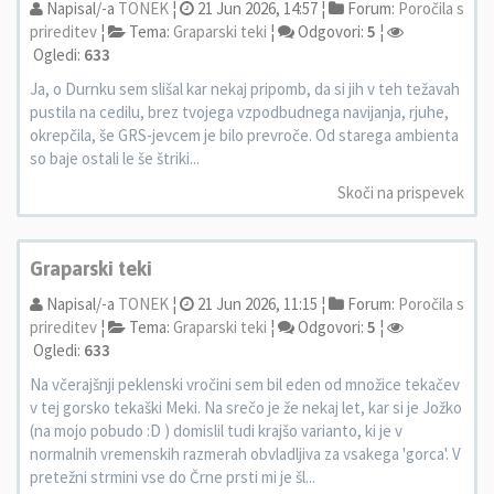
Napisal/-a
TONEK
¦
21 Jun 2026, 14:57 ¦
Forum:
Poročila s
prireditev
¦
Tema:
Graparski teki
¦
Odgovori:
5
¦
Ogledi:
633
Ja, o Durnku sem slišal kar nekaj pripomb, da si jih v teh težavah
pustila na cedilu, brez tvojega vzpodbudnega navijanja, rjuhe,
okrepčila, še GRS-jevcem je bilo prevroče. Od starega ambienta
so baje ostali le še štriki...
Skoči na prispevek
Graparski teki
Napisal/-a
TONEK
¦
21 Jun 2026, 11:15 ¦
Forum:
Poročila s
prireditev
¦
Tema:
Graparski teki
¦
Odgovori:
5
¦
Ogledi:
633
Na včerajšnji peklenski vročini sem bil eden od množice tekačev
v tej gorsko tekaški Meki. Na srečo je že nekaj let, kar si je Jožko
(na mojo pobudo :D ) domislil tudi krajšo varianto, ki je v
normalnih vremenskih razmerah obvladljiva za vsakega 'gorca'. V
pretežni strmini vse do Črne prsti mi je šl...