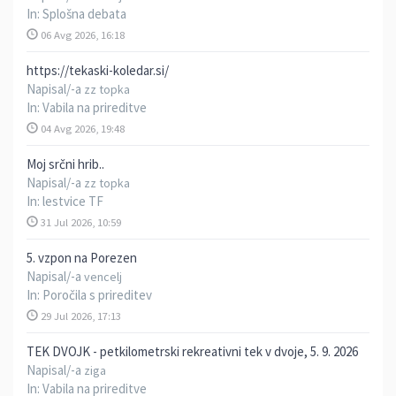
In:
Splošna debata
06 Avg 2026, 16:18
https://tekaski-koledar.si/
Napisal/-a
zz topka
In:
Vabila na prireditve
04 Avg 2026, 19:48
Moj srčni hrib..
Napisal/-a
zz topka
In:
lestvice TF
31 Jul 2026, 10:59
5. vzpon na Porezen
Napisal/-a
vencelj
In:
Poročila s prireditev
29 Jul 2026, 17:13
TEK DVOJK - petkilometrski rekreativni tek v dvoje, 5. 9. 2026
Napisal/-a
ziga
In:
Vabila na prireditve