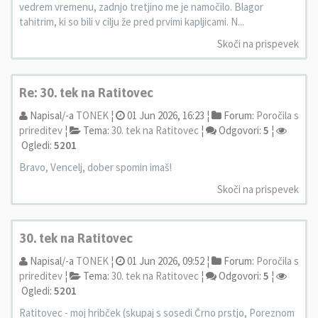
vedrem vremenu, zadnjo tretjino me je namočilo. Blagor
tahitrim, ki so bili v cilju že pred prvimi kapljicami. N...
Skoči na prispevek
Re: 30. tek na Ratitovec
Napisal/-a
TONEK
¦
01 Jun 2026, 16:23 ¦
Forum:
Poročila s
prireditev
¦
Tema:
30. tek na Ratitovec
¦
Odgovori:
5
¦
Ogledi:
5201
Bravo, Vencelj, dober spomin imaš!
Skoči na prispevek
30. tek na Ratitovec
Napisal/-a
TONEK
¦
01 Jun 2026, 09:52 ¦
Forum:
Poročila s
prireditev
¦
Tema:
30. tek na Ratitovec
¦
Odgovori:
5
¦
Ogledi:
5201
Ratitovec - moj hribček (skupaj s sosedi Črno prstjo, Poreznom