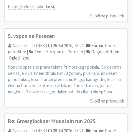
https://tekaski-koledar.si/
Skoči na prispevek
5. vzpon na Porezen
Napisal/-a
TONEK
¦
26 Jul 2026, 18:24 ¦
Forum:
Poročila s
prireditev
¦
Tema:
5. vzpon na Porezen
¦
Odgovori:
3
¦
Ogledi:
296
Končno spet ena prava tekma Primorskega pokala. Ob devetih
se nas je v Cerknem zbralo kar 70 gorcev, plus kakšnih deset
pohodnikov, ki so štartali pred nami. Pogoji kar ugodni, le sama
čistina Poreznove strmine je bila močno vetrovna, pa tudi
meglena. Oznake trase, oddaljenosti do cilja in okrepčeva...
Skoči na prispevek
Re: Grossglockner Mountain run 2025
Napisal/-a
TONEK
¦
08 Jul 2026, 15:21 ¦
Forum:
Poročila s