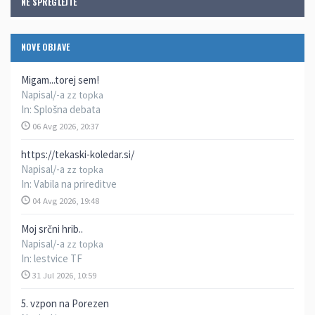
NE SPREGLEJTE
NOVE OBJAVE
Migam...torej sem!
Napisal/-a
zz topka
In:
Splošna debata
06 Avg 2026, 20:37
https://tekaski-koledar.si/
Napisal/-a
zz topka
In:
Vabila na prireditve
04 Avg 2026, 19:48
Moj srčni hrib..
Napisal/-a
zz topka
In:
lestvice TF
31 Jul 2026, 10:59
5. vzpon na Porezen