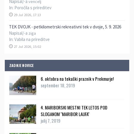
Napisal/-a
vencelj
In:
Poročila s prireditev
29 Jul 2026, 17:13
TEK DVOJK - petkilometrski rekreativni tek v dvoje, 5. 9. 2026
Napisal/-a
ziga
In:
Vabila na prireditve
27 Jul 2026, 15:02
ZADNJE NOVICE
6. oktobra na tekaški praznik v Prekmurje!
september 18, 2019
4. MARIBORSKI MESTNI TEK LETOS POD
SLOGANOM ''MARIBOR LAUFA''
julij 7, 2019