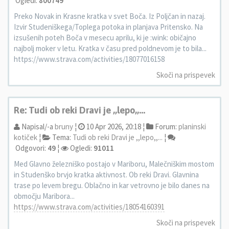
Ogledi:
800749
Preko Novak in Krasne kratka v svet Boča. Iz Poljčan in nazaj.
Izvir Studeniškega/Toplega potoka in planjava Pritensko. Na
izsušenih poteh Boča v mesecu aprilu, ki je :wink: običajno
najbolj moker v letu. Kratka v času pred poldnevom je to bila...
https://www.strava.com/activities/18077016158
Skoči na prispevek
Re: Tudi ob reki Dravi je ,,lepo,,...
Napisal/-a
bruny
¦
10 Apr 2026, 20:18 ¦
Forum:
planinski
kotiček
¦
Tema:
Tudi ob reki Dravi je ,,lepo,,...
¦
Odgovori:
49
¦
Ogledi:
91011
Med Glavno železniško postajo v Mariboru, Malečniškim mostom
in Studenško brvjo kratka aktivnost. Ob reki Dravi. Glavnina
trase po levem bregu. Oblačno in kar vetrovno je bilo danes na
območju Maribora...
https://www.strava.com/activities/18054160391
Skoči na prispevek