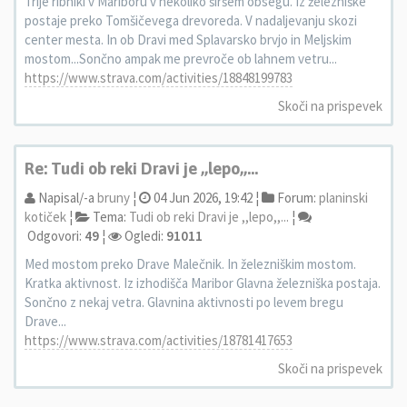
Trije ribniki v Mariboru v nekoliko širšem obsegu. Iz železniške
postaje preko Tomšičevega drevoreda. V nadaljevanju skozi
center mesta. In ob Dravi med Splavarsko brvjo in Meljskim
mostom...Sončno ampak me prevroče ob lahnem vetru...
https://www.strava.com/activities/18848199783
Skoči na prispevek
Re: Tudi ob reki Dravi je ,,lepo,,...
Napisal/-a
bruny
¦
04 Jun 2026, 19:42 ¦
Forum:
planinski
kotiček
¦
Tema:
Tudi ob reki Dravi je ,,lepo,,...
¦
Odgovori:
49
¦
Ogledi:
91011
Med mostom preko Drave Malečnik. In železniškim mostom.
Kratka aktivnost. Iz izhodišča Maribor Glavna železniška postaja.
Sončno z nekaj vetra. Glavnina aktivnosti po levem bregu
Drave...
https://www.strava.com/activities/18781417653
Skoči na prispevek