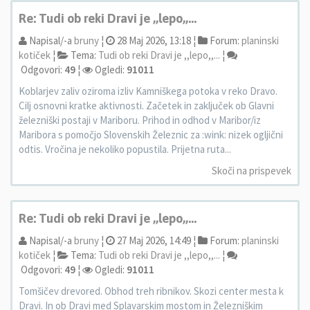
Re: Tudi ob reki Dravi je ,,lepo,,...
Napisal/-a
bruny
¦
28 Maj 2026, 13:18 ¦
Forum:
planinski
kotiček
¦
Tema:
Tudi ob reki Dravi je ,,lepo,,...
¦
Odgovori:
49
¦
Ogledi:
91011
Koblarjev zaliv oziroma izliv Kamniškega potoka v reko Dravo.
Cilj osnovni kratke aktivnosti. Začetek in zaključek ob Glavni
železniški postaji v Mariboru. Prihod in odhod v Maribor/iz
Maribora s pomočjo Slovenskih Železnic za :wink: nizek ogljični
odtis. Vročina je nekoliko popustila. Prijetna ruta...
Skoči na prispevek
Re: Tudi ob reki Dravi je ,,lepo,,...
Napisal/-a
bruny
¦
27 Maj 2026, 14:49 ¦
Forum:
planinski
kotiček
¦
Tema:
Tudi ob reki Dravi je ,,lepo,,...
¦
Odgovori:
49
¦
Ogledi:
91011
Tomšičev drevored. Obhod treh ribnikov. Skozi center mesta k
Dravi. In ob Dravi med Splavarskim mostom in Železniškim