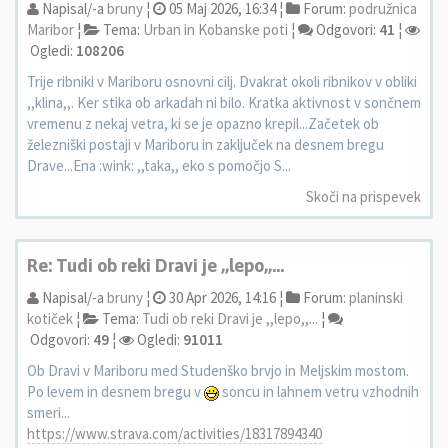
Napisal/-a
bruny
¦
05 Maj 2026, 16:34 ¦
Forum:
podružnica
Maribor
¦
Tema:
Urban in Kobanske poti
¦
Odgovori:
41
¦
Ogledi:
108206
Trije ribniki v Mariboru osnovni cilj. Dvakrat okoli ribnikov v obliki
,,klina,,. Ker stika ob arkadah ni bilo. Kratka aktivnost v sončnem
vremenu z nekaj vetra, ki se je opazno krepil...Začetek ob
železniški postaji v Mariboru in zaključek na desnem bregu
Drave...Ena :wink: ,,taka,, eko s pomočjo S...
Skoči na prispevek
Re: Tudi ob reki Dravi je ,,lepo,,...
Napisal/-a
bruny
¦
30 Apr 2026, 14:16 ¦
Forum:
planinski
kotiček
¦
Tema:
Tudi ob reki Dravi je ,,lepo,,...
¦
Odgovori:
49
¦
Ogledi:
91011
Ob Dravi v Mariboru med Studenško brvjo in Meljskim mostom.
Po levem in desnem bregu v
soncu in lahnem vetru vzhodnih
smeri...
https://www.strava.com/activities/18317894340