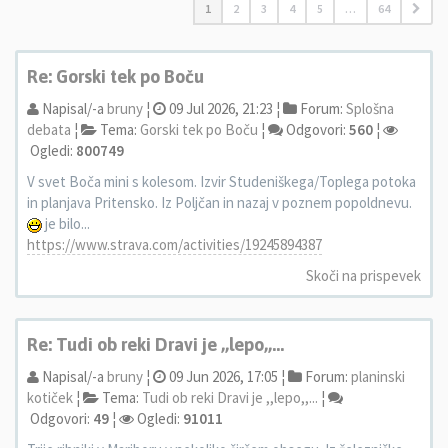
1
2
3
4
5
…
64
Re: Gorski tek po Boču
Napisal/-a
bruny
¦
09 Jul 2026, 21:23 ¦
Forum:
Splošna
debata
¦
Tema:
Gorski tek po Boču
¦
Odgovori:
560
¦
Ogledi:
800749
V svet Boča mini s kolesom. Izvir Studeniškega/Toplega potoka
in planjava Pritensko. Iz Poljčan in nazaj v poznem popoldnevu.
je bilo...
https://www.strava.com/activities/19245894387
Skoči na prispevek
Re: Tudi ob reki Dravi je ,,lepo,,...
Napisal/-a
bruny
¦
09 Jun 2026, 17:05 ¦
Forum:
planinski
kotiček
¦
Tema:
Tudi ob reki Dravi je ,,lepo,,...
¦
Odgovori:
49
¦
Ogledi:
91011