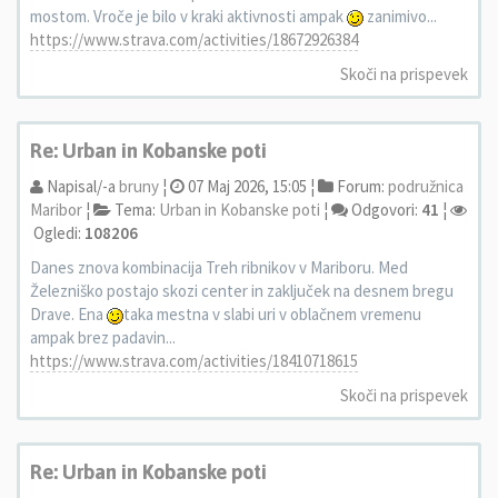
mostom. Vroče je bilo v kraki aktivnosti ampak
zanimivo...
https://www.strava.com/activities/18672926384
Skoči na prispevek
Re: Urban in Kobanske poti
Napisal/-a
bruny
¦
07 Maj 2026, 15:05 ¦
Forum:
podružnica
Maribor
¦
Tema:
Urban in Kobanske poti
¦
Odgovori:
41
¦
Ogledi:
108206
Danes znova kombinacija Treh ribnikov v Mariboru. Med
Železniško postajo skozi center in zaključek na desnem bregu
Drave. Ena
taka mestna v slabi uri v oblačnem vremenu
ampak brez padavin...
https://www.strava.com/activities/18410718615
Skoči na prispevek
Re: Urban in Kobanske poti