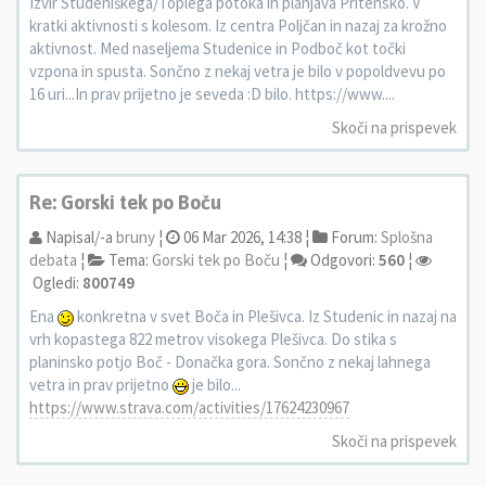
Izvir Studeniškega/Toplega potoka in planjava Pritensko. V
kratki aktivnosti s kolesom. Iz centra Poljčan in nazaj za krožno
aktivnost. Med naseljema Studenice in Podboč kot točki
vzpona in spusta. Sončno z nekaj vetra je bilo v popoldvevu po
16 uri...In prav prijetno je seveda :D bilo. https://www....
Skoči na prispevek
Re: Gorski tek po Boču
Napisal/-a
bruny
¦
06 Mar 2026, 14:38 ¦
Forum:
Splošna
debata
¦
Tema:
Gorski tek po Boču
¦
Odgovori:
560
¦
Ogledi:
800749
Ena
konkretna v svet Boča in Plešivca. Iz Studenic in nazaj na
vrh kopastega 822 metrov visokega Plešivca. Do stika s
planinsko potjo Boč - Donačka gora. Sončno z nekaj lahnega
vetra in prav prijetno
je bilo...
https://www.strava.com/activities/17624230967
Skoči na prispevek