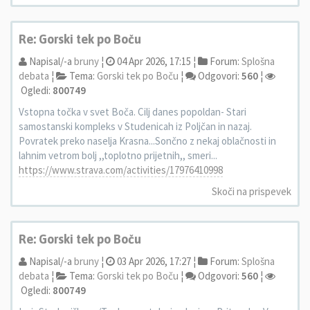
Re: Gorski tek po Boču
Napisal/-a
bruny
¦
04 Apr 2026, 17:15 ¦
Forum:
Splošna
debata
¦
Tema:
Gorski tek po Boču
¦
Odgovori:
560
¦
Ogledi:
800749
Vstopna točka v svet Boča. Cilj danes popoldan- Stari
samostanski kompleks v Studenicah iz Poljčan in nazaj.
Povratek preko naselja Krasna...Sončno z nekaj oblačnosti in
lahnim vetrom bolj ,,toplotno prijetnih,, smeri...
https://www.strava.com/activities/17976410998
Skoči na prispevek
Re: Gorski tek po Boču
Napisal/-a
bruny
¦
03 Apr 2026, 17:27 ¦
Forum:
Splošna
debata
¦
Tema:
Gorski tek po Boču
¦
Odgovori:
560
¦
Ogledi:
800749