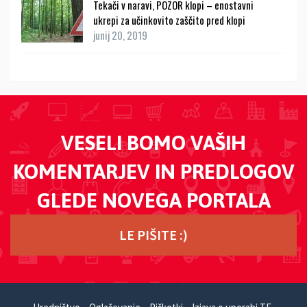
Tekači v naravi, POZOR klopi – enostavni
ukrepi za učinkovito zaščito pred klopi
junij 20, 2019
VESELI BOMO VAŠIH
KOMENTARJEV IN PREDLOGOV
GLEDE NOVEGA PORTALA
LE PIŠITE :)