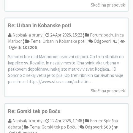
Skoči na prispevek
Re: Urban in Kobanske poti
Napisal/-a
bruny
¦
24 Apr 2026, 15:22 ¦
Forum:
podružnica
Maribor
¦
Tema:
Urban in Kobanske poti
¦
Odgovori:
41
¦
Ogledi:
108206
Samotni bor nad Mariborom osnovni cilj poti. Ob treh ribnikih do
kapelice sv. Rozalije. In nazaj v mesto. Ena :wink: aka urbana v
petkovem dopoldnevu nekaj sto metrov v svet Kozjaka... :D
Sončno z nekaj vetra je to bila. Ob treh ribnikih kar živahno višje
pa mirno... https://www.strava.com/activitie...
Skoči na prispevek
Re: Gorski tek po Boču
Napisal/-a
bruny
¦
12 Apr 2026, 17:46 ¦
Forum:
Splošna
debata
¦
Tema:
Gorski tek po Boču
¦
Odgovori:
560
¦