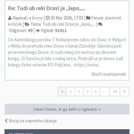
Re: Tudi ob reki Dravi je ,,lepo,,...
Napisal/-a
bruny
¦
03 Mar 2026, 17:03 ¦
Forum:
planinski
kotiček
¦
Tema:
Tudi ob reki Dravi je ,,lepo,,...
¦
Odgovori:
49
¦
Ogledi:
91011
Do Kamniškega potoka. V Koblarjevem zalivu ob Dravi. Iz Melja in
v Melju do prehoda reke Drave v kanal Zlatoličje. Glavnina poti
po levem bregu Drave. In tudi nekaj sto metrov po desnem
bregu. :D Sončno je bilo z nekaj vetra. Pridružil se je danes tudi
kolega Vinko veteran PD Poljčane... https://www...
Skoči na prispevek
1
2
3
4
5
…
64
Izberi forum, ki ga želiš si ogledati
Nazaj na napredno iskanje