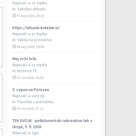
Napisal/-a
zz topka
In:
Splošna debata
07 Avg 2026, 20:36
https://tekaski-koledar.si/
Napisal/-a
zz topka
In:
Vabila na prireditve
04 Avg 2026, 19:48
Moj srčni hrib..
Napisal/-a
zz topka
In:
lestvice TF
31 Jul 2026, 10:59
5. vzpon na Porezen
Napisal/-a
vencelj
In:
Poročila s prireditev
29 Jul 2026, 17:13
TEK DVOJK - petkilometrski rekreativni tek v
dvoje, 5. 9. 2026
Napisal/-a
ziga