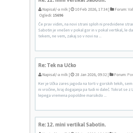
Napisal/-a
milk
¦
10 Feb 2026, 17:34 ¦
Forum:
Va
Ogledi:
15696
Če prav vidim, na novi strani sploh ni predvidene stran
Sabotin je vnešen v pokal gor in v pokal vertikal, le da s
tekem, ne vem, zakaj so v novi na ...
Re: Tek na Učko
Napisal/-a
milk
¦
28 Jan 2026, 09:32 ¦
Forum:
Por
Ker je Učka zares jagoda na torti v gorskih tekih, sem 
ni vročine, kraj dogajanja pa tudi ni daleč. Tokrat se z
lepega vremena popoldne marsikdo ...
Re: 12. mini vertikal Sabotin.