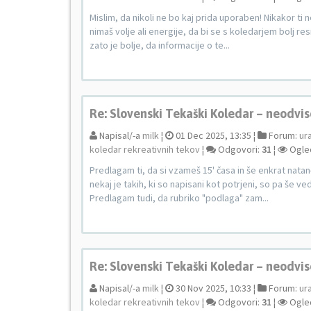
Mislim, da nikoli ne bo kaj prida uporaben! Nikakor ti n
nimaš volje ali energije, da bi se s koledarjem bolj r
zato je bolje, da informacije o te...
Re: Slovenski Tekaški Koledar – neodvis
Napisal/-a
milk
¦
01 Dec 2025, 13:35 ¦
Forum:
ur
koledar rekreativnih tekov
¦
Odgovori:
31
¦
Ogle
Predlagam ti, da si vzameš 15' časa in še enkrat nata
nekaj je takih, ki so napisani kot potrjeni, so pa še ve
Predlagam tudi, da rubriko "podlaga" zam...
Re: Slovenski Tekaški Koledar – neodvis
Napisal/-a
milk
¦
30 Nov 2025, 10:33 ¦
Forum:
ur
koledar rekreativnih tekov
¦
Odgovori:
31
¦
Ogle