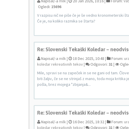
Napisal/-a
milk
¦
20 Jan 2026, 10:16 ¦
Forum:
Vab
Ogledi:
15696
V razpisu nič ne piše če je še vedno kronometerski šta
Če je, na koliko razmika se štarta?
Re: Slovenski Tekaški Koledar – neodvis
Napisal/-a
milk
¦
18 Dec 2025, 10:48 ¦
Forum:
ur
koledar rekreativnih tekov
¦
Odgovori:
31
¦
Ogle
Mile, spravi se na zapeček in se ne gani od tam. Človek
biti žaljiv, če se ne strinjaš z mano, toda moja kritika 
pošla, brez mojega "zbijanja&...
Re: Slovenski Tekaški Koledar – neodvis
Napisal/-a
milk
¦
16 Dec 2025, 18:32 ¦
Forum:
ur
koledar rekreativnih tekov
¦
Odgovori:
31
¦
Ogle