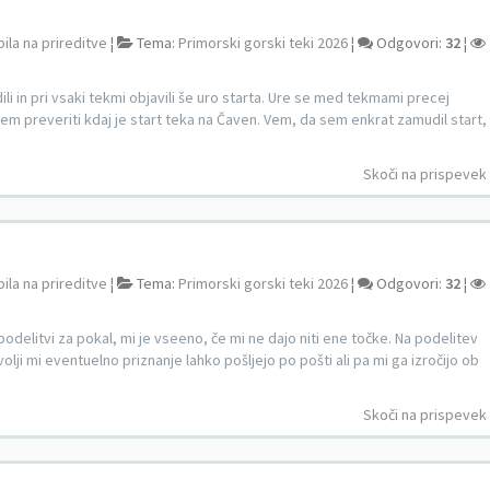
bila na prireditve
¦
Tema:
Primorski gorski teki 2026
¦
Odgovori:
32
¦
dili in pri vsaki tekmi objavili še uro starta. Ure se med tekmami precej
l sem preveriti kdaj je start teka na Čaven. Vem, da sem enkrat zamudil start,
Skoči na prispevek
bila na prireditve
¦
Tema:
Primorski gorski teki 2026
¦
Odgovori:
32
¦
podelitvi za pokal, mi je vseeno, če mi ne dajo niti ene točke. Na podelitev
olji mi eventuelno priznanje lahko pošljejo po pošti ali pa mi ga izročijo ob
Skoči na prispevek