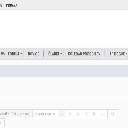
SE
PRIJAVA
FORUM
NOVICE
ČLANKI
KOLEDAR PRIREDITEV
TF DOGODK
je našel 709 ujemanj
Stran
1
od
48
1
2
3
4
5
…
48
a