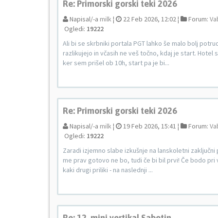
Re: Primorski gorski teki 2026
Napisal/-a
milk
¦
22 Feb 2026, 12:02 ¦
Forum:
Va
Ogledi:
19222
Ali bi se skrbniki portala PGT lahko še malo bolj potru
razlikujejo in včasih ne veš točno, kdaj je start. Hote
ker sem prišel ob 10h, start pa je bi...
Re: Primorski gorski teki 2026
Napisal/-a
milk
¦
19 Feb 2026, 15:41 ¦
Forum:
Va
Ogledi:
19222
Zaradi izjemno slabe izkušnje na lanskoletni zaključni 
me prav gotovo ne bo, tudi če bi bil prvi! Če bodo pri v
kaki drugi priliki - na naslednji ...
Re: 12. mini vertikal Sabotin.