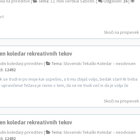
ila na prireditve
¦
Tema:
12. mini vertikal Sabotin.
¦
Odgovori:
16
¦
rt.
Skoči na prispevek
en koledar rekreativnih tekov
adni koledarji prireditev
¦
Tema:
Slovenski Tekaški Koledar – neodvisen
di:
12492
 se trudi in po moje kar uspešno, a ti mu zbijaš voljo, bedak stari! Ni treba
je upravičena! Težava je ravno v tem, da se ne trudi več in da je volja že
Skoči na prispevek
en koledar rekreativnih tekov
adni koledarji prireditev
¦
Tema:
Slovenski Tekaški Koledar – neodvisen
di:
12492