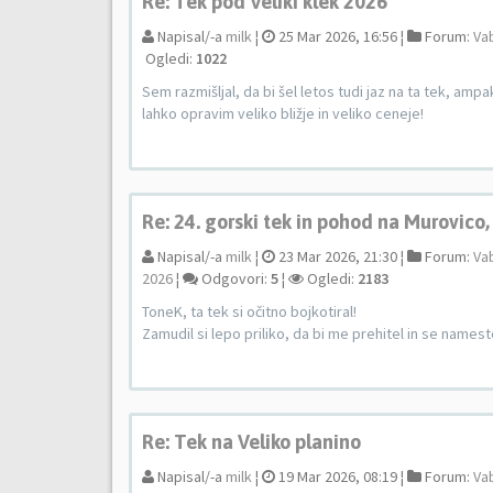
Re: Tek pod Veliki klek 2026
Napisal/-a
milk
¦
25 Mar 2026, 16:56 ¦
Forum:
Vab
Ogledi:
1022
Sem razmišljal, da bi šel letos tudi jaz na ta tek, amp
lahko opravim veliko bližje in veliko ceneje!
Re: 24. gorski tek in pohod na Murovico
Napisal/-a
milk
¦
23 Mar 2026, 21:30 ¦
Forum:
Vab
2026
¦
Odgovori:
5
¦
Ogledi:
2183
ToneK, ta tek si očitno bojkotiral!
Zamudil si lepo priliko, da bi me prehitel in se namest
Re: Tek na Veliko planino
Napisal/-a
milk
¦
19 Mar 2026, 08:19 ¦
Forum:
Vab