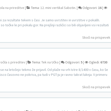
bila na prireditve
¦
Tema:
12. mini vertikal Sabotin.
¦
Odgovori:
16
¦
i za rezultate tekem s časi. Je samo uvrstitev in uvrstitve v pokalih.
o točke le pri pokalu gor. Na prejšnji različici so bili objavljeni vsi rezultati
Skoči na prispevek
očila s prireditev
¦
Tema:
Tek na Učko
¦
Odgovori:
5
¦
Ogledi:
6730
se na letošnjo tekmo že prijavil. Od plaže na vrh Istre 8/1400 v času, ko še
 Lisco časovno ne pokriva, pa tudi v PGT-ju je ravno takrat luknja. V primeru
Skoči na prispevek