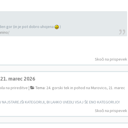
den gor (in je pot dobro uhojena
)
anino/
Skoči na prispevek
, 21. marec 2026
ila na prireditve
¦
Tema:
24. gorski tek in pohod na Murovico, 21. marec
 V NAJSTAREJŠI KATEGORIJI, BI LAHKO UVEDLI VSAJ ŠE ENO KATEGORIJO!
Skoči na prispevek