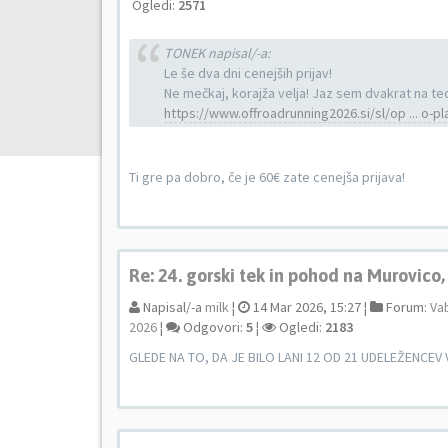
Ogledi:
2571
TONEK napisal/-a:
Le še dva dni cenejših prijav!
Ne mečkaj, korajža velja! Jaz sem dvakrat na te
https://www.offroadrunning2026.si/sl/op ... o-pl
Ti gre pa dobro, če je 60€ zate cenejša prijava!
Re: 24. gorski tek in pohod na Murovico
Napisal/-a
milk
¦
14 Mar 2026, 15:27 ¦
Forum:
Vab
2026
¦
Odgovori:
5
¦
Ogledi:
2183
GLEDE NA TO, DA JE BILO LANI 12 OD 21 UDELEŽENCEV