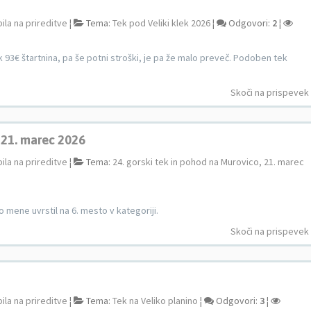
ila na prireditve
¦
Tema:
Tek pod Veliki klek 2026
¦
Odgovori:
2
¦
ak 93€ štartnina, pa še potni stroški, je pa že malo preveč. Podoben tek
Skoči na prispevek
, 21. marec 2026
ila na prireditve
¦
Tema:
24. gorski tek in pohod na Murovico, 21. marec
o mene uvrstil na 6. mesto v kategoriji.
Skoči na prispevek
ila na prireditve
¦
Tema:
Tek na Veliko planino
¦
Odgovori:
3
¦