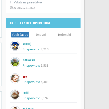
In:
Vabila na prireditve
27 Jul 2026, 15:02
NAJBOLJ AKTIVNI UPORABNIKI
Vseh časov
Dnevni
Tedenski
vencelj
Prispevkov:
8,910
ZdravkoC
Prispevkov:
5,533
ero
Prispevkov:
5,383
lenči
Prispevkov:
5,192
zz topka