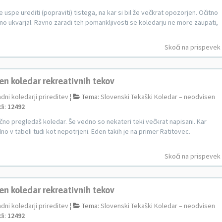
e uspe urediti (popraviti) tistega, na kar si bil že večkrat opozorjen. Očitno
esno ukvarjal. Ravno zaradi teh pomankljivosti se koledarju ne more zaupati,
Skoči na prispevek
en koledar rekreativnih tekov
adni koledarji prireditev
¦
Tema:
Slovenski Tekaški Koledar – neodvisen
di:
12492
nčno pregledaš koledar. Še vedno so nekateri teki večkrat napisani. Kar
dno v tabeli tudi kot nepotrjeni. Eden takih je na primer Ratitovec.
Skoči na prispevek
en koledar rekreativnih tekov
adni koledarji prireditev
¦
Tema:
Slovenski Tekaški Koledar – neodvisen
di:
12492