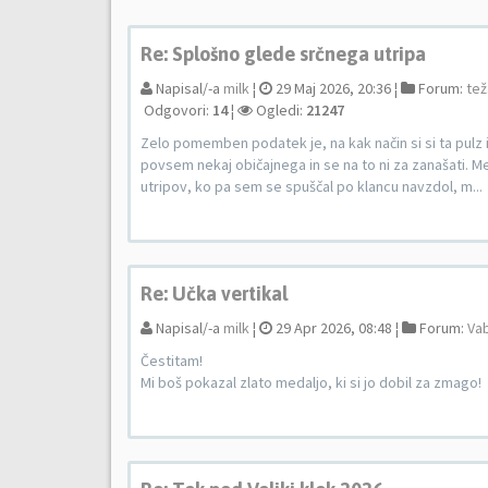
Re: Splošno glede srčnega utripa
Napisal/-a
milk
¦
29 Maj 2026, 20:36 ¦
Forum:
tež
Odgovori:
14
¦
Ogledi:
21247
Zelo pomemben podatek je, na kak način si si ta pulz 
povsem nekaj običajnega in se na to ni za zanašati. Me
utripov, ko pa sem se spuščal po klancu navzdol, m...
Re: Učka vertikal
Napisal/-a
milk
¦
29 Apr 2026, 08:48 ¦
Forum:
Vab
Čestitam!
Mi boš pokazal zlato medaljo, ki si jo dobil za zmago!