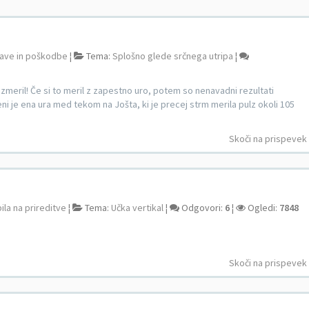
ave in poškodbe
¦
Tema:
Splošno glede srčnega utripa
¦
izmeril! Če si to meril z zapestno uro, potem so nenavadni rezultati
ni je ena ura med tekom na Jošta, ki je precej strm merila pulz okoli 105
Skoči na prispevek
ila na prireditve
¦
Tema:
Učka vertikal
¦
Odgovori:
6
¦
Ogledi:
7848
Skoči na prispevek