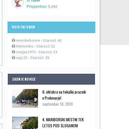
Prispevkov:
5,042
ROJSTNI DNEVI
Henrikeboore
- Starost: 42
Klemenko
- Starost: 52
matjaz1973
- Starost: 53
nejc25
- Starost: 39
ZADNJE NOVICE
6. oktobra na tekaški praznik
v Prekmurje!
september 18, 2019
4. MARIBORSKI MESTNI TEK
LETOS POD SLOGANOM