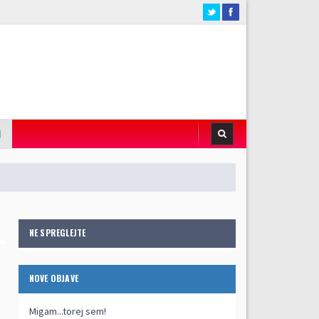
I
NE SPREGLEJTE
NOVE OBJAVE
Migam...torej sem!