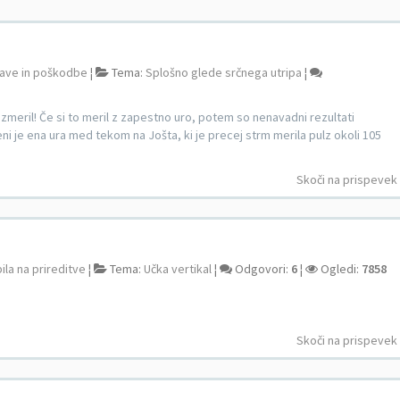
ave in poškodbe
¦
Tema:
Splošno glede srčnega utripa
¦
izmeril! Če si to meril z zapestno uro, potem so nenavadni rezultati
ni je ena ura med tekom na Jošta, ki je precej strm merila pulz okoli 105
Skoči na prispevek
ila na prireditve
¦
Tema:
Učka vertikal
¦
Odgovori:
6
¦
Ogledi:
7858
Skoči na prispevek