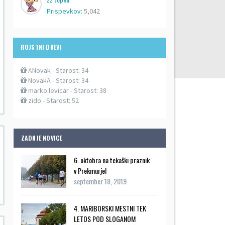
Prispevkov:
5,042
ROJSTNI DNEVI
ANovak
- Starost: 34
NovakA
- Starost: 34
marko.levicar
- Starost: 38
zido
- Starost: 52
ZADNJE NOVICE
6. oktobra na tekaški praznik
v Prekmurje!
september 18, 2019
4. MARIBORSKI MESTNI TEK
LETOS POD SLOGANOM