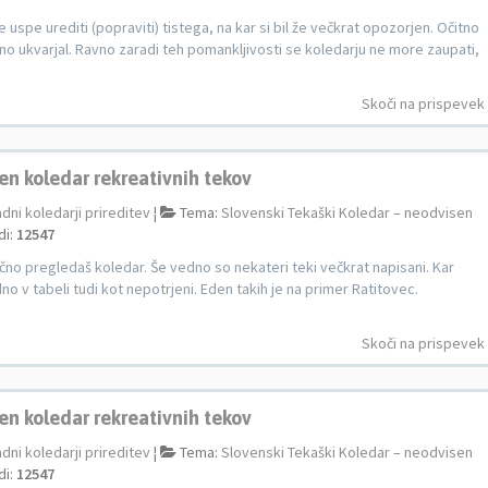
e uspe urediti (popraviti) tistega, na kar si bil že večkrat opozorjen. Očitno
esno ukvarjal. Ravno zaradi teh pomankljivosti se koledarju ne more zaupati,
Skoči na prispevek
en koledar rekreativnih tekov
adni koledarji prireditev
¦
Tema:
Slovenski Tekaški Koledar – neodvisen
di:
12547
nčno pregledaš koledar. Še vedno so nekateri teki večkrat napisani. Kar
dno v tabeli tudi kot nepotrjeni. Eden takih je na primer Ratitovec.
Skoči na prispevek
en koledar rekreativnih tekov
adni koledarji prireditev
¦
Tema:
Slovenski Tekaški Koledar – neodvisen
di:
12547