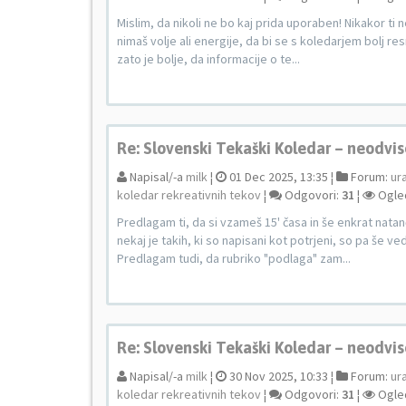
Mislim, da nikoli ne bo kaj prida uporaben! Nikakor ti n
nimaš volje ali energije, da bi se s koledarjem bolj r
zato je bolje, da informacije o te...
Re: Slovenski Tekaški Koledar – neodvis
Napisal/-a
milk
¦
01 Dec 2025, 13:35 ¦
Forum:
ur
koledar rekreativnih tekov
¦
Odgovori:
31
¦
Ogle
Predlagam ti, da si vzameš 15' časa in še enkrat nata
nekaj je takih, ki so napisani kot potrjeni, so pa še ve
Predlagam tudi, da rubriko "podlaga" zam...
Re: Slovenski Tekaški Koledar – neodvis
Napisal/-a
milk
¦
30 Nov 2025, 10:33 ¦
Forum:
ur
koledar rekreativnih tekov
¦
Odgovori:
31
¦
Ogle