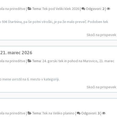
ila na prireditve
¦
Tema:
Tek pod Veliki klek 2026
¦
Odgovori:
2
¦
ak 93€ štartnina, pa še potni stroški, je pa že malo preveč. Podoben tek
Skoči na prispevek
, 21. marec 2026
ila na prireditve
¦
Tema:
24. gorski tek in pohod na Murovico, 21. marec
o mene uvrstil na 6. mesto v kategoriji.
Skoči na prispevek
ila na prireditve
¦
Tema:
Tek na Veliko planino
¦
Odgovori:
3
¦