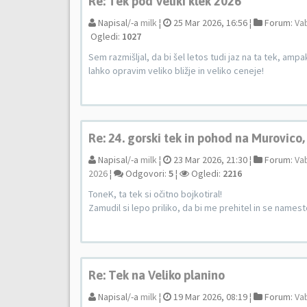
Re: Tek pod Veliki klek 2026
Napisal/-a
milk
¦
25 Mar 2026, 16:56 ¦
Forum:
Vab
Ogledi:
1027
Sem razmišljal, da bi šel letos tudi jaz na ta tek, amp
lahko opravim veliko bližje in veliko ceneje!
Re: 24. gorski tek in pohod na Murovico
Napisal/-a
milk
¦
23 Mar 2026, 21:30 ¦
Forum:
Vab
2026
¦
Odgovori:
5
¦
Ogledi:
2216
ToneK, ta tek si očitno bojkotiral!
Zamudil si lepo priliko, da bi me prehitel in se namest
Re: Tek na Veliko planino
Napisal/-a
milk
¦
19 Mar 2026, 08:19 ¦
Forum:
Vab