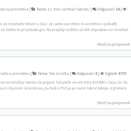
bila na prireditve
¦
Tema:
12. mini vertikal Sabotin.
¦
Odgovori:
16
¦
i za rezultate tekem s časi. Je samo uvrstitev in uvrstitve v pokalih.
o točke le pri pokalu gor. Na prejšnji različici so bili objavljeni vsi rezultati
Skoči na prispevek
očila s prireditev
¦
Tema:
Tek na Učko
¦
Odgovori:
5
¦
Ogledi:
6737
se na letošnjo tekmo že prijavil. Od plaže na vrh Istre 8/1400 v času, ko še
 Lisco časovno ne pokriva, pa tudi v PGT-ju je ravno takrat luknja. V primeru
Skoči na prispevek