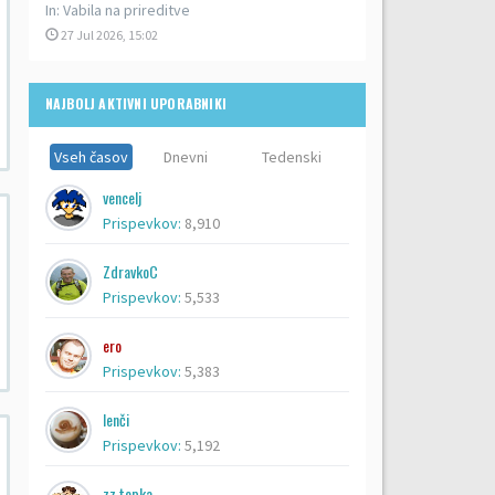
In:
Vabila na prireditve
27 Jul 2026, 15:02
NAJBOLJ AKTIVNI UPORABNIKI
Vseh časov
Dnevni
Tedenski
vencelj
Prispevkov:
8,910
ZdravkoC
Prispevkov:
5,533
ero
Prispevkov:
5,383
lenči
Prispevkov:
5,192
zz topka