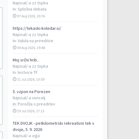
Napisal/-a
zz topka
In:
Splošna debata
07 Avg 2026, 20:36
https://tekaski-koledar.si/
Napisal/-a
zz topka
In:
Vabila na prireditve
04 Avg 2026, 19:48
Moj srčni hrib..
Napisal/-a
zz topka
In:
lestvice TF
31 Jul 2026, 10:59
5. vzpon na Porezen
Napisal/-a
vencelj
In:
Poročila s prireditev
29 Jul 2026, 17:13
TEK DVOJK - petkilometrski rekreativni tek v
dvoje, 5. 9. 2026
Napisal/-a
ziga