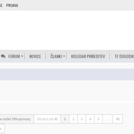
SE
PRIJAVA
FORUM
NOVICE
ČLANKI
KOLEDAR PRIREDITEV
TF DOGODK
je našel 709 ujemanj
Stran
1
od
48
1
2
3
4
5
…
48
a