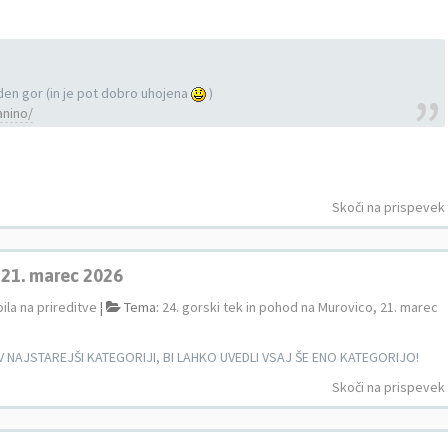
den gor (in je pot dobro uhojena
)
anino/
Skoči na prispevek
, 21. marec 2026
ila na prireditve
¦
Tema:
24. gorski tek in pohod na Murovico, 21. marec
 V NAJSTAREJŠI KATEGORIJI, BI LAHKO UVEDLI VSAJ ŠE ENO KATEGORIJO!
Skoči na prispevek