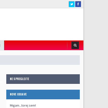
I
NE SPREGLEJTE
NOVE OBJAVE
Migam...torej sem!