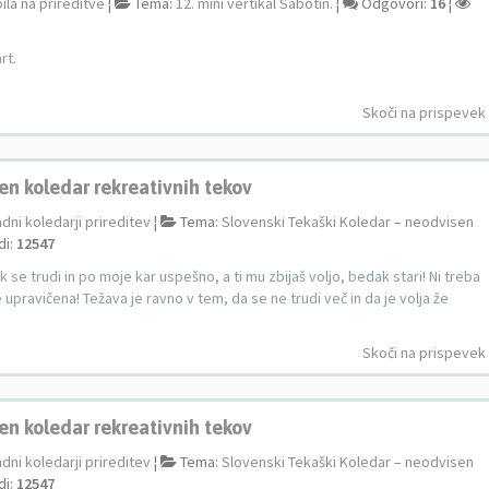
ila na prireditve
¦
Tema:
12. mini vertikal Sabotin.
¦
Odgovori:
16
¦
rt.
Skoči na prispevek
en koledar rekreativnih tekov
adni koledarji prireditev
¦
Tema:
Slovenski Tekaški Koledar – neodvisen
di:
12547
 se trudi in po moje kar uspešno, a ti mu zbijaš voljo, bedak stari! Ni treba
je upravičena! Težava je ravno v tem, da se ne trudi več in da je volja že
Skoči na prispevek
en koledar rekreativnih tekov
adni koledarji prireditev
¦
Tema:
Slovenski Tekaški Koledar – neodvisen
di:
12547