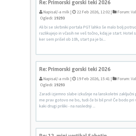
Re: Primorski gorski teki 2026
Napisal/-a
milk
¦
22 Feb 2026, 12:02 ¦
Forum:
Va
Ogledi:
19293
Ali bi se skrbniki portala PGT lahko še malo bolj potru
razlikujejo in včasih ne veš točno, kdaj je start. Hote
ker sem prišel ob 10h, start pa je bi...
Re: Primorski gorski teki 2026
Napisal/-a
milk
¦
19 Feb 2026, 15:41 ¦
Forum:
Va
Ogledi:
19293
Zaradi izjemno slabe izkušnje na lanskoletni zaključni 
me prav gotovo ne bo, tudi če bi bil prvi! Če bodo pri v
kaki drugi priliki - na naslednji ...
Re: 12. mini vertikal Sabotin.