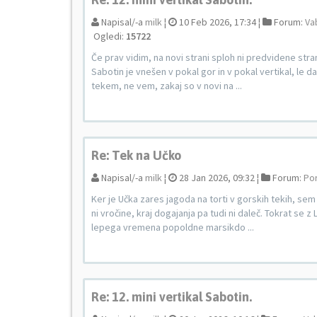
Napisal/-a
milk
¦
10 Feb 2026, 17:34 ¦
Forum:
Va
Ogledi:
15722
Če prav vidim, na novi strani sploh ni predvidene stran
Sabotin je vnešen v pokal gor in v pokal vertikal, le da s
tekem, ne vem, zakaj so v novi na ...
Re: Tek na Učko
Napisal/-a
milk
¦
28 Jan 2026, 09:32 ¦
Forum:
Por
Ker je Učka zares jagoda na torti v gorskih tekih, sem 
ni vročine, kraj dogajanja pa tudi ni daleč. Tokrat se z
lepega vremena popoldne marsikdo ...
Re: 12. mini vertikal Sabotin.