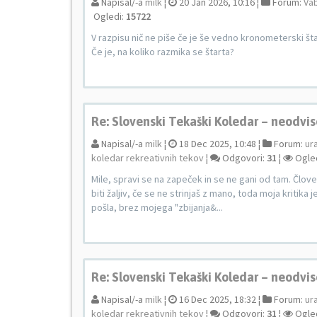
Napisal/-a
milk
¦
20 Jan 2026, 10:16 ¦
Forum:
Vab
Ogledi:
15722
V razpisu nič ne piše če je še vedno kronometerski šta
Če je, na koliko razmika se štarta?
Re: Slovenski Tekaški Koledar – neodvis
Napisal/-a
milk
¦
18 Dec 2025, 10:48 ¦
Forum:
ur
koledar rekreativnih tekov
¦
Odgovori:
31
¦
Ogle
Mile, spravi se na zapeček in se ne gani od tam. Človek
biti žaljiv, če se ne strinjaš z mano, toda moja kritika 
pošla, brez mojega "zbijanja&...
Re: Slovenski Tekaški Koledar – neodvis
Napisal/-a
milk
¦
16 Dec 2025, 18:32 ¦
Forum:
ur
koledar rekreativnih tekov
¦
Odgovori:
31
¦
Ogle