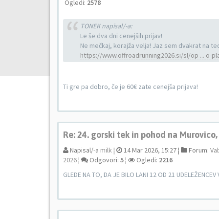
Ogledi:
2578
TONEK napisal/-a:
Le še dva dni cenejših prijav!
Ne mečkaj, korajža velja! Jaz sem dvakrat na te
https://www.offroadrunning2026.si/sl/op ... o-pl
Ti gre pa dobro, če je 60€ zate cenejša prijava!
Re: 24. gorski tek in pohod na Murovico
Napisal/-a
milk
¦
14 Mar 2026, 15:27 ¦
Forum:
Vab
2026
¦
Odgovori:
5
¦
Ogledi:
2216
GLEDE NA TO, DA JE BILO LANI 12 OD 21 UDELEŽENCEV