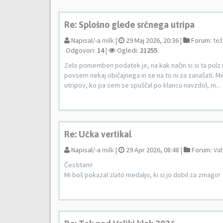
Re: Splošno glede srčnega utripa
Napisal/-a
milk
¦
29 Maj 2026, 20:36 ¦
Forum:
tež
Odgovori:
14
¦
Ogledi:
21255
Zelo pomemben podatek je, na kak način si si ta pulz 
povsem nekaj običajnega in se na to ni za zanašati. Me
utripov, ko pa sem se spuščal po klancu navzdol, m...
Re: Učka vertikal
Napisal/-a
milk
¦
29 Apr 2026, 08:48 ¦
Forum:
Vab
Čestitam!
Mi boš pokazal zlato medaljo, ki si jo dobil za zmago!