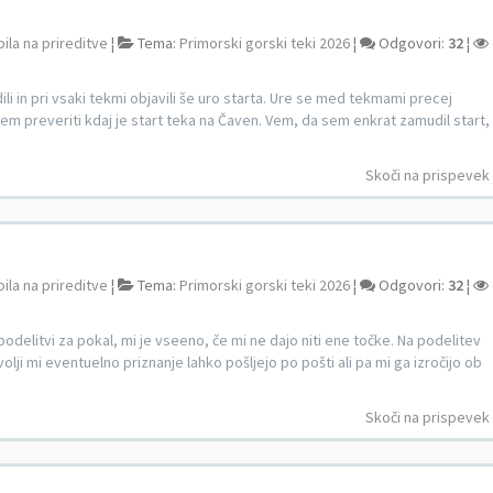
bila na prireditve
¦
Tema:
Primorski gorski teki 2026
¦
Odgovori:
32
¦
dili in pri vsaki tekmi objavili še uro starta. Ure se med tekmami precej
l sem preveriti kdaj je start teka na Čaven. Vem, da sem enkrat zamudil start,
Skoči na prispevek
bila na prireditve
¦
Tema:
Primorski gorski teki 2026
¦
Odgovori:
32
¦
podelitvi za pokal, mi je vseeno, če mi ne dajo niti ene točke. Na podelitev
olji mi eventuelno priznanje lahko pošljejo po pošti ali pa mi ga izročijo ob
Skoči na prispevek