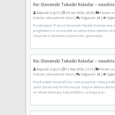
Re: Slovenski Tekaški Koledar – neodvis
Napisal/-a
igi13
¦
24 Jun 2026, 20:00 ¦
Forum:
ur
koledar rekreativnih tekov
¦
Odgovori:
31
¦
Ogle
Pozdravljeni TF-jevci! Slovenski Tekaški Koledar ima 
preglednico in se preselil na samostojno spletno stran.
skupinski in družinam prijazni teki, glasovanje ...
Re: Slovenski Tekaški Koledar – neodvis
Napisal/-a
igi13
¦
11 Maj 2026, 12:13 ¦
Forum:
ur
koledar rekreativnih tekov
¦
Odgovori:
31
¦
Ogle
Pozdravljeni forumaši! Ker sem prejel kar nekaj pred
začel zbirati tudi te informacije. Ideja ni tekmovalni
se tekači dobivajo, kdaj približno, za koga je pr...