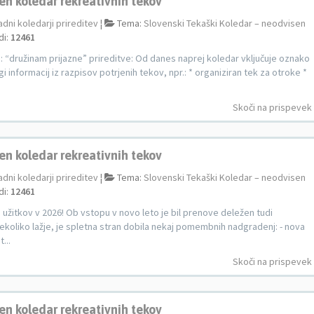
en koledar rekreativnih tekov
adni koledarji prireditev
¦
Tema:
Slovenski Tekaški Koledar – neodvisen
di:
12461
a: “družinam prijazne” prireditve: Od danes naprej koledar vključuje oznako
i informacij iz razpisov potrjenih tekov, npr.: * organiziran tek za otroke *
Skoči na prispevek
en koledar rekreativnih tekov
adni koledarji prireditev
¦
Tema:
Slovenski Tekaški Koledar – neodvisen
di:
12461
užitkov v 2026! Ob vstopu v novo leto je bil prenove deležen tudi
ekoliko lažje, je spletna stran dobila nekaj pomembnih nadgradenj: - nova
...
Skoči na prispevek
en koledar rekreativnih tekov