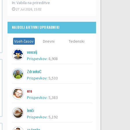
In:
Vabila na prireditve
27 Jul 2026, 15:02
NAJBOLJ AKTIVNI UPORABNIKI
Vseh časov
Dnevni
Tedenski
vencelj
Prispevkov:
8,908
ZdravkoC
Prispevkov:
5,533
ero
Prispevkov:
5,383
lenči
Prispevkov:
5,192
zz topka