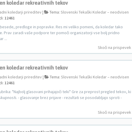
en koledar rekreativnih tekov
adni koledarji prireditev
¦
Tema:
Slovenski Tekaški Koledar – neodvisen
di:
12461
 besede, predloge in popravke. Res mi veliko pomeni, da koledar tako
te. Prav zaradi vaše podpore ter pomoči organizatorji vse bolj pridno
r ...
Skoči na prispevek
en koledar rekreativnih tekov
adni koledarji prireditev
¦
Tema:
Slovenski Tekaški Koledar – neodvisen
di:
12461
ubrika: "Najbolj glasovani prihajajoči teki" Gre za preprost pregled tekov, ki
kupnosti. - glasovanje brez prijave - rezultati se posodabljajo sproti -
Skoči na prispevek