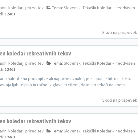
adni koledarji prireditev
¦
Tema:
Slovenski Tekaški Koledar – neodvisen
di:
12461
Skoči na prispevek
en koledar rekreativnih tekov
adni koledarji prireditev
¦
Tema:
Slovenski Tekaški Koledar – neodvisen
di:
12461
darju naletite na podvojitve ali napačne oznake, je zaupanje hitro načeto.
staja ljubiteljsko in ročno, z glavnim ciljem, da imajo tekači na enem
Skoči na prispevek
en koledar rekreativnih tekov
adni koledarji prireditev
¦
Tema:
Slovenski Tekaški Koledar – neodvisen
di:
12461