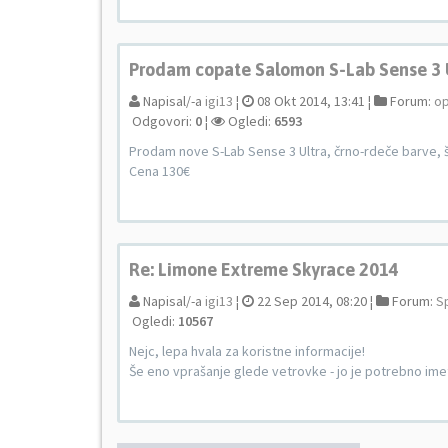
Prodam copate Salomon S-Lab Sense 3 
Napisal/-a
igi13
¦
08 Okt 2014, 13:41 ¦
Forum:
o
Odgovori:
0
¦
Ogledi:
6593
Prodam nove S-Lab Sense 3 Ultra, črno-rdeče barve, št
Cena 130€
Re: Limone Extreme Skyrace 2014
Napisal/-a
igi13
¦
22 Sep 2014, 08:20 ¦
Forum:
S
Ogledi:
10567
Nejc, lepa hvala za koristne informacije!
Še eno vprašanje glede vetrovke - jo je potrebno imet