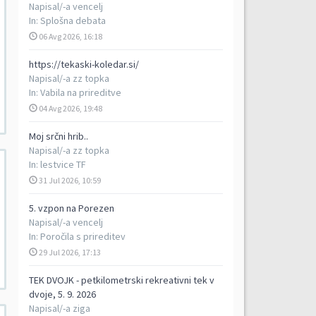
Napisal/-a
vencelj
In:
Splošna debata
06 Avg 2026, 16:18
https://tekaski-koledar.si/
Napisal/-a
zz topka
In:
Vabila na prireditve
04 Avg 2026, 19:48
Moj srčni hrib..
Napisal/-a
zz topka
In:
lestvice TF
31 Jul 2026, 10:59
5. vzpon na Porezen
Napisal/-a
vencelj
In:
Poročila s prireditev
29 Jul 2026, 17:13
TEK DVOJK - petkilometrski rekreativni tek v
dvoje, 5. 9. 2026
Napisal/-a
ziga