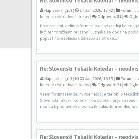
Re: Slovenski Tekaški Koledar – neodvis
Napisal/-a
igi13
¦
17 Jan 2026, 17:42 ¦
Forum:
ur
koledar rekreativnih tekov
¦
Odgovori:
31
¦
Ogle
Pozdravljeni, delim informacijo o nadgradnji koledarj
in filter “družinam prijazno”. Oznaka se doda na podlag
popust / brezplačna udeležba za otroke...
Re: Slovenski Tekaški Koledar – neodvis
Napisal/-a
igi13
¦
03 Jan 2026, 16:15 ¦
Forum:
ur
koledar rekreativnih tekov
¦
Odgovori:
31
¦
Ogle
Vsem forumašem želim vse najbolje ter obilo tekaških 
Slovenski Tekaški Koledar - da bo planiranje sezone n
rubrika Izpostavitev meseca (lokalni/dobrodelni/novi t
Re: Slovenski Tekaški Koledar – neodvis