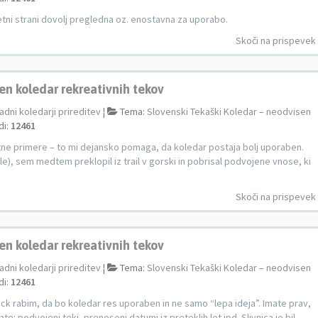
etni strani dovolj pregledna oz. enostavna za uporabo.
Skoči na prispevek
en koledar rekreativnih tekov
adni koledarji prireditev
¦
Tema:
Slovenski Tekaški Koledar – neodvisen
di:
12461
tne primere – to mi dejansko pomaga, da koledar postaja bolj uporaben.
ikale), sem medtem preklopil iz trail v gorski in pobrisal podvojene vnose, ki
Skoči na prispevek
en koledar rekreativnih tekov
adni koledarji prireditev
¦
Tema:
Slovenski Tekaški Koledar – neodvisen
di:
12461
k rabim, da bo koledar res uporaben in ne samo “lepa ideja”. Imate prav,
ate: podvojeni teki, preneseni datumi iz preteklih let ipd. Slivnica je bil