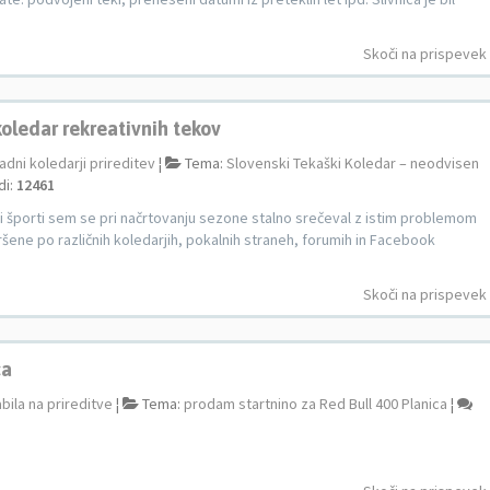
Skoči na prispevek
oledar rekreativnih tekov
adni koledarji prireditev
¦
Tema:
Slovenski Tekaški Koledar – neodvisen
di:
12461
i športi sem se pri načrtovanju sezone stalno srečeval z istim problemom
pršene po različnih koledarjih, pokalnih straneh, forumih in Facebook
Skoči na prispevek
ca
bila na prireditve
¦
Tema:
prodam startnino za Red Bull 400 Planica
¦