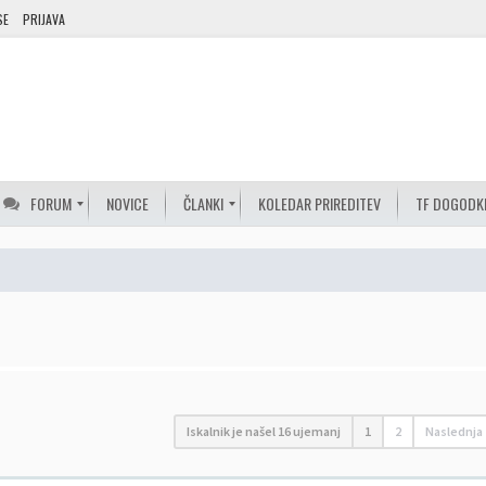
SE
PRIJAVA
FORUM
NOVICE
ČLANKI
KOLEDAR PRIREDITEV
TF DOGODK
Iskalnik je našel 16 ujemanj
1
2
Naslednja