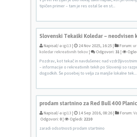
tipičen primer – tam je res ostal še en st...
Slovenski Tekaški Koledar – neodvisen k
Napisal/-a
igi13
¦
24 Nov 2025, 16:25 ¦
Forum:
ur
koledar rekreativnih tekov
¦
Odgovori:
31
¦
Ogle
Pozdrav, kot tekač in navdušenec nad vzdržljivostnim
– informacije o rekreativnih tekih po Sloveniji so raz
dogodkih. Še posebej to velja za manjše lokalne tek...
prodam startnino za Red Bull 400 Plani
Napisal/-a
igi13
¦
14 Sep 2016, 08:26 ¦
Forum:
Va
Odgovori:
0
¦
Ogledi:
2210
zaradi odsotnosti prodam startnino