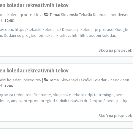
en koledar rekreativnih tekov
adni koledarji prireditev
¦
Tema:
Slovenski Tekaški Koledar – neodvisen
di:
12461
nov dom: https://tekaski-koledar.si/ Dosedanji koledar je prerasel Google
 Dodani so preglednejši iskalnik tekov, hitri filtri, osebni koledar,
Skoči na prispevek
en koledar rekreativnih tekov
adni koledarji prireditev
¦
Tema:
Slovenski Tekaški Koledar – neodvisen
di:
12461
logov za redne tekaške runde, skupinske teke in odprte treninge, sem
 koledar, ampak preprost pregled rednih tekaških druženj po Sloveniji — kje
Skoči na prispevek