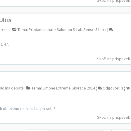
Skoči na prispevek
Ultra
prema
¦
Tema:
Prodam copate Salomon S-Lab Sense 3 Ultra
¦
. 47.
Skoči na prispevek
plošna debata
¦
Tema:
Limone Extreme Skyrace 2014
¦
Odgovori:
3
¦
i oblečeno oz. ves čas pri sebi?
Skoči na prispevek