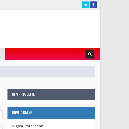
I
NE SPREGLEJTE
NOVE OBJAVE
Migam...torej sem!