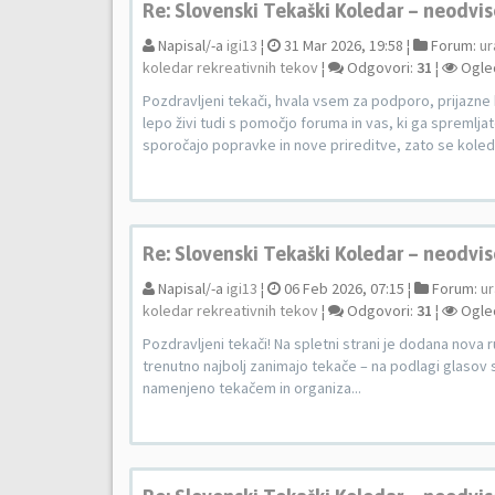
Re: Slovenski Tekaški Koledar – neodvis
Napisal/-a
igi13
¦
31 Mar 2026, 19:58 ¦
Forum:
ur
koledar rekreativnih tekov
¦
Odgovori:
31
¦
Ogle
Pozdravljeni tekači, hvala vsem za podporo, prijazne
lepo živi tudi s pomočjo foruma in vas, ki ga spremlja
sporočajo popravke in nove prireditve, zato se koleda
Re: Slovenski Tekaški Koledar – neodvis
Napisal/-a
igi13
¦
06 Feb 2026, 07:15 ¦
Forum:
ur
koledar rekreativnih tekov
¦
Odgovori:
31
¦
Ogle
Pozdravljeni tekači! Na spletni strani je dodana nova r
trenutno najbolj zanimajo tekače – na podlagi glasov s
namenjeno tekačem in organiza...