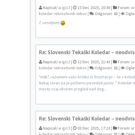
Napisal/-a
igi13
¦
23 Dec 2025, 20:36 ¦
Forum:
ur
koledar rekreativnih tekov
¦
Odgovori:
31
¦
Ogle
Z veseljem!
Re: Slovenski Tekaški Koledar – neodvis
Napisal/-a
igi13
¦
22 Dec 2025, 21:43 ¦
Forum:
ur
koledar rekreativnih tekov
¦
Odgovori:
31
¦
Ogle
"milk", razumem vašo kritiko in frustracijo – če v kole
Nekaj stvari pa je pošteno povedati jasno: * Koledar na
mestu vsaj okviren pregled nad dog...
Re: Slovenski Tekaški Koledar – neodvis
Napisal/-a
igi13
¦
03 Dec 2025, 17:23 ¦
Forum:
ur
koledar rekreativnih tekov
¦
Odgovori:
31
¦
Ogle