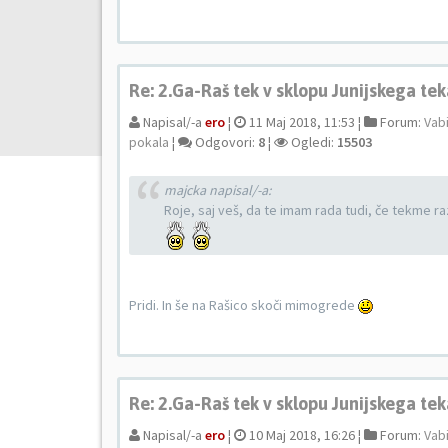
Re: 2.Ga-Raš tek v sklopu Junijskega te
Napisal/-a
ero
¦
11 Maj 2018, 11:53 ¦
Forum:
Vabi
pokala
¦
Odgovori:
8
¦
Ogledi:
15503
majcka napisal/-a:
Roje, saj veš, da te imam rada tudi, če tekme r
Pridi. In še na Rašico skoči mimogrede
Re: 2.Ga-Raš tek v sklopu Junijskega te
Napisal/-a
ero
¦
10 Maj 2018, 16:26 ¦
Forum:
Vabi