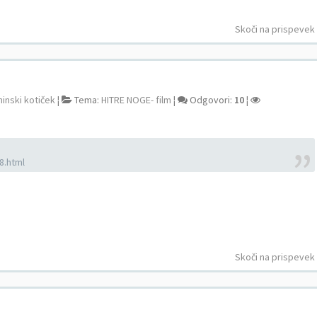
Skoči na prispevek
ninski kotiček
¦
Tema:
HITRE NOGE- film
¦
Odgovori:
10
¦
8.html
Skoči na prispevek