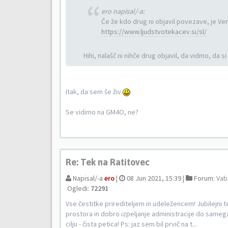
ero napisal/-a:
Če že kdo drug ni objavil povezave, je V
https://www.ljudstvotekacev.si/sl/
Hihi, nalašč ni nihče drug objavil, da vidmo, da si 
Itak, da sem še živ
Se vidimo na GM4O, ne?
Re: Tek na Ratitovec
Napisal/-a
ero
¦
08 Jun 2021, 15:39 ¦
Forum:
Vabi
Ogledi:
72291
Vse čestitke prirediteljem in udeležencem! Jubilejni t
prostora in dobro izpeljanje administracije do sameg
cilju - čista petica! Ps: jaz sem bil prvič na t...