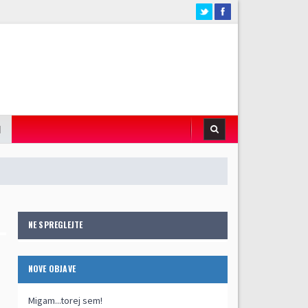
I
NE SPREGLEJTE
NOVE OBJAVE
Migam...torej sem!