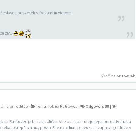
enčeslavov povzetek s fotkami in videom:
še živ...
Skoči na prispevek
la na prireditve
¦
Tema:
Tek na Ratitovec
¦
Odgovori:
30
¦
ek na Ratitovec je bil res odličen. Vse od super urejenega prireditvenega
a teka, okrepčevalnic, postrežbe na vrhum prevoza nazaj in pogostitve v