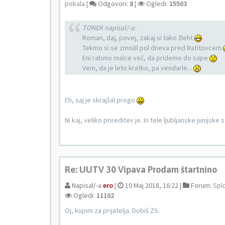
pokala
¦
Odgovori:
8
¦
Ogledi:
15503
TONEK napisal/-a:
Roman, daj, povej, zakaj si tako žleht
Tekmo si se zmislil pol dneva pred Ratitovcem
Eni rabmo malce več, da pridemo do sape
Vem, da je leto kratko, pa vendarle...
Eh, saj je skrajšal progo
Ni kaj, veliko prireditev je. In tele ljubljanske junijske
Re: UUTV 30 Vipava Prodam štartnino
Napisal/-a
ero
¦
10 Maj 2018, 16:22 ¦
Forum:
Spl
Ogledi:
11102
Oj, kupim za prijatelja. Dobiš ZS.