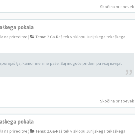
Skoči na prispevek
kaškega pokala
la na prireditve
¦
Tema:
2.Ga-Raš tek v sklopu Junijskega tekaškega
azporejaš tja, kamor meni ne paše. Saj mogoče pridem pa vsaj navijat.
Skoči na prispevek
kaškega pokala
la na prireditve
¦
Tema:
2.Ga-Raš tek v sklopu Junijskega tekaškega