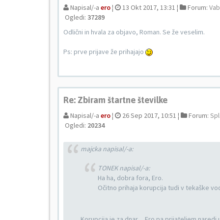
Napisal/-a
ero
¦
13 Okt 2017, 13:31 ¦
Forum:
Vab
Ogledi:
37289
Odlični in hvala za objavo, Roman. Se že veselim.
Ps: prve prijave že prihajajo
Re: Zbiram štartne številke
Napisal/-a
ero
¦
26 Sep 2017, 10:51 ¦
Forum:
Spl
Ogledi:
20234
majcka napisal/-a:
TONEK napisal/-a:
Ha ha, dobra fora, Ero.
Očitno prihaja korupcija tudi v tekaške vo
Korupcija je za dnar.....Ero pa prijateljem nare