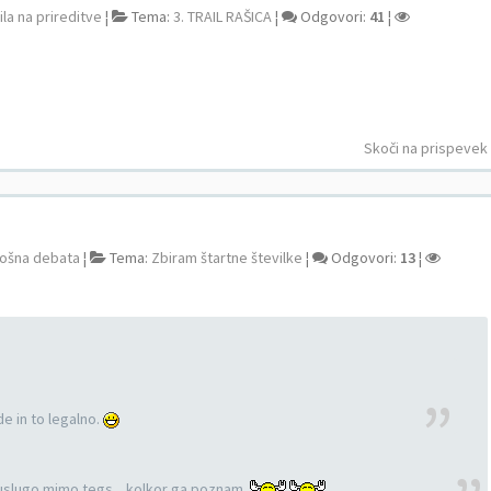
ila na prireditve
¦
Tema:
3. TRAIL RAŠICA
¦
Odgovori:
41
¦
Skoči na prispevek
ošna debata
¦
Tema:
Zbiram štartne številke
¦
Odgovori:
13
¦
de in to legalno.
di uslugo mimo tegs....kolkor ga poznam.