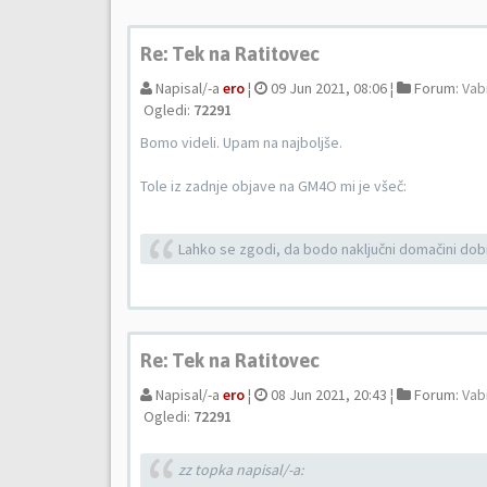
Re: Tek na Ratitovec
Napisal/-a
ero
¦
09 Jun 2021, 08:06 ¦
Forum:
Vabi
Ogledi:
72291
Bomo videli. Upam na najboljše.
Tole iz zadnje objave na GM4O mi je všeč:
Lahko se zgodi, da bodo naključni domačini dobr
Re: Tek na Ratitovec
Napisal/-a
ero
¦
08 Jun 2021, 20:43 ¦
Forum:
Vabi
Ogledi:
72291
zz topka napisal/-a: