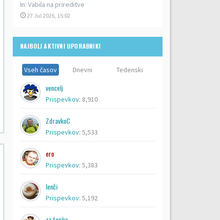
In:
Vabila na prireditve
27 Jul 2026, 15:02
NAJBOLJ AKTIVNI UPORABNIKI
Vseh časov
Dnevni
Tedenski
vencelj
Prispevkov:
8,910
ZdravkoC
Prispevkov:
5,533
ero
Prispevkov:
5,383
lenči
Prispevkov:
5,192
zz topka