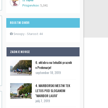
Prispevkov:
5,041
ROJSTNI DNEVI
Snoopy
- Starost: 44
ZADNJE NOVICE
6. oktobra na tekaški praznik
v Prekmurje!
september 18, 2019
4. MARIBORSKI MESTNI TEK
LETOS POD SLOGANOM
''MARIBOR LAUFA''
julij 7, 2019