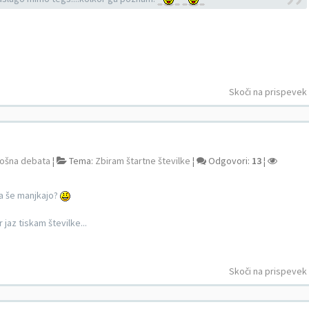
Skoči na prispevek
ošna debata
¦
Tema:
Zbiram štartne številke
¦
Odgovori:
13
¦
ma še manjkajo?
jaz tiskam številke...
Skoči na prispevek