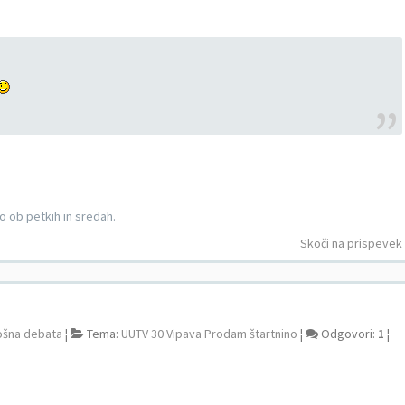
 so ob petkih in sredah.
Skoči na prispevek
ošna debata
¦
Tema:
UUTV 30 Vipava Prodam štartnino
¦
Odgovori:
1
¦