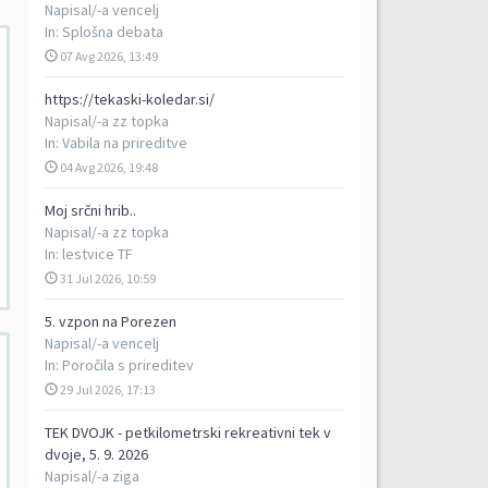
Napisal/-a
vencelj
In:
Splošna debata
07 Avg 2026, 13:49
https://tekaski-koledar.si/
Napisal/-a
zz topka
In:
Vabila na prireditve
04 Avg 2026, 19:48
Moj srčni hrib..
Napisal/-a
zz topka
In:
lestvice TF
31 Jul 2026, 10:59
5. vzpon na Porezen
Napisal/-a
vencelj
In:
Poročila s prireditev
29 Jul 2026, 17:13
TEK DVOJK - petkilometrski rekreativni tek v
dvoje, 5. 9. 2026
Napisal/-a
ziga