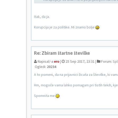
Itak, da ja.
Korupcija je za politike. Mi znamo bolje
Re: Zbiram štartne številke
Napisal/-a
ero
¦
25 Sep 2017, 23:31 ¦
Forum:
Spl
Ogledi:
20234
A to pomeni, da na prijavnici žicata za številke, ki va
Hm, mogoče vama lahko pomagam pri tistih tekih, kjer 
Spomnita me