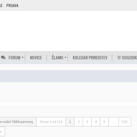
SE
PRIJAVA
FORUM
NOVICE
ČLANKI
KOLEDAR PRIREDITEV
TF DOGODK
je našel 7684 ujemanj
Stran
1
od
513
1
2
3
4
5
…
513
a