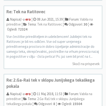
Re: Tek na Ratitovec
Napisal/-a
ero
¦
08 Jun 2021, 15:39 ¦
Forum:
Vabila na
prireditve
¦
Tema:
Tek na Ratitovec
¦
Odgovori:
30
¦
Ogledi:
72324
Vse čestitke prirediteljem in udeležencem! Jubilejni tek na
Ratitovec je bil res odličen. Vse od super urejenega
prireditvenega prostora in dobro izpeljanje administracije do
samega teka, okrepčevalnic, postrežbe na vrhum prevoza nazaj
in pogostitve v cilju - čista petica! Ps: jaz sem bil prvič na t...
Skoči na prispevek
Re: 2.Ga-Raš tek v sklopu Junijskega tekaškega
pokala
Napisal/-a
ero
¦
11 Maj 2018, 11:53 ¦
Forum:
Vabila na
prireditve
¦
Tema:
2.Ga-Raš tek v sklopu Junijskega
tekaškega pokala
¦
Odgovori:
8
¦
Ogledi:
15504