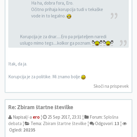
Ha ha, dobra fora, Ero.
Očitno prihaja korupcija tudi v tekaške
vode in to legalno.
Korupcija je za dnar.....Ero pa prijateljem naredi
uslugo mimo tegs....kolkor ga poznam.
Itak, da ja.
Korupcija je za politike. Mi znamo bolje
Skoči na prispevek
Re: Zbiram štartne številke
Napisal/-a
ero
¦
25 Sep 2017, 23:31 ¦
Forum:
Splošna
debata
¦
Tema:
Zbiram štartne številke
¦
Odgovori:
13
¦
Ogledi:
20235