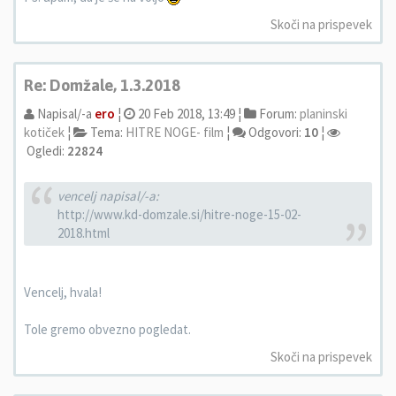
Skoči na prispevek
Re: Domžale, 1.3.2018
Napisal/-a
ero
¦
20 Feb 2018, 13:49 ¦
Forum:
planinski
kotiček
¦
Tema:
HITRE NOGE- film
¦
Odgovori:
10
¦
Ogledi:
22824
vencelj napisal/-a:
http://www.kd-domzale.si/hitre-noge-15-02-
2018.html
Vencelj, hvala!
Tole gremo obvezno pogledat.
Skoči na prispevek