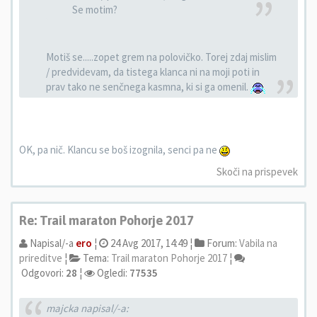
Se motim?
Motiš se.....zopet grem na polovičko. Torej zdaj mislim
/ predvidevam, da tistega klanca ni na moji poti in
prav tako ne senčnega kasmna, ki si ga omenil.
OK, pa nič. Klancu se boš izognila, senci pa ne
Skoči na prispevek
Re: Trail maraton Pohorje 2017
Napisal/-a
ero
¦
24 Avg 2017, 14:49 ¦
Forum:
Vabila na
prireditve
¦
Tema:
Trail maraton Pohorje 2017
¦
Odgovori:
28
¦
Ogledi:
77535
majcka napisal/-a: