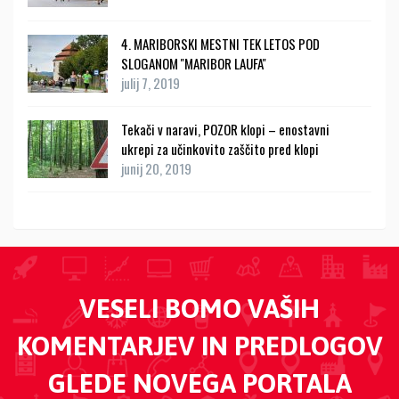
4. MARIBORSKI MESTNI TEK LETOS POD
SLOGANOM ''MARIBOR LAUFA''
julij 7, 2019
Tekači v naravi, POZOR klopi – enostavni
ukrepi za učinkovito zaščito pred klopi
junij 20, 2019
VESELI BOMO VAŠIH
KOMENTARJEV IN PREDLOGOV
GLEDE NOVEGA PORTALA