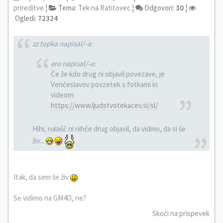
prireditve
¦
Tema:
Tek na Ratitovec
¦
Odgovori:
30
¦
Ogledi:
72324
zz topka napisal/-a:
ero napisal/-a:
Če že kdo drug ni objavil povezave, je
Venčeslavov povzetek s fotkami in
videom:
https://www.ljudstvotekacev.si/sl/
Hihi, nalašč ni nihče drug objavil, da vidmo, da si še
živ...
Itak, da sem še živ
Se vidimo na GM4O, ne?
Skoči na prispevek