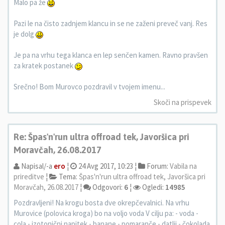
Malo pa že
Pazi le na čisto zadnjem klancu in se ne zaženi preveč vanj. Res
je dolg
Je pa na vrhu tega klanca en lep senčen kamen. Ravno pravšen
za kratek postanek
Srečno! Bom Murovco pozdravil v tvojem imenu...
Skoči na prispevek
Re: Špas'n'run ultra offroad tek, Javoršica pri
Moravčah, 26.08.2017
Napisal/-a
ero
¦
24 Avg 2017, 10:23 ¦
Forum:
Vabila na
prireditve
¦
Tema:
Špas'n'run ultra offroad tek, Javoršica pri
Moravčah, 26.08.2017
¦
Odgovori:
6
¦
Ogledi:
14985
Pozdravljeni! Na krogu bosta dve okrepčevalnici. Na vrhu
Murovice (polovica kroga) bo na voljo voda V cilju pa: - voda -
cola - izotonični napitek - banane - pomaranče - datlji - čokolada