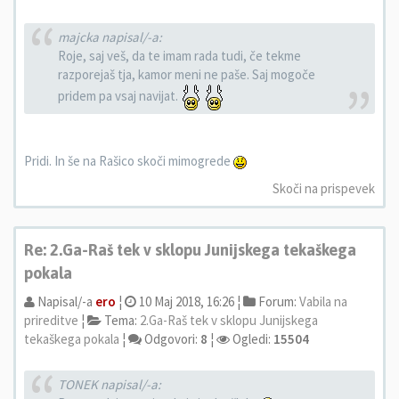
majcka napisal/-a:
Roje, saj veš, da te imam rada tudi, če tekme
razporejaš tja, kamor meni ne paše. Saj mogoče
pridem pa vsaj navijat.
Pridi. In še na Rašico skoči mimogrede
Skoči na prispevek
Re: 2.Ga-Raš tek v sklopu Junijskega tekaškega
pokala
Napisal/-a
ero
¦
10 Maj 2018, 16:26 ¦
Forum:
Vabila na
prireditve
¦
Tema:
2.Ga-Raš tek v sklopu Junijskega
tekaškega pokala
¦
Odgovori:
8
¦
Ogledi:
15504
TONEK napisal/-a: