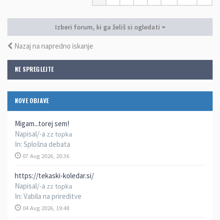
Izberi forum, ki ga želiš si ogledati
Nazaj na napredno iskanje
NE SPREGLEJTE
NOVE OBJAVE
Migam...torej sem!
Napisal/-a
zz topka
In:
Splošna debata
07 Avg 2026, 20:36
https://tekaski-koledar.si/
Napisal/-a
zz topka
In:
Vabila na prireditve
04 Avg 2026, 19:48