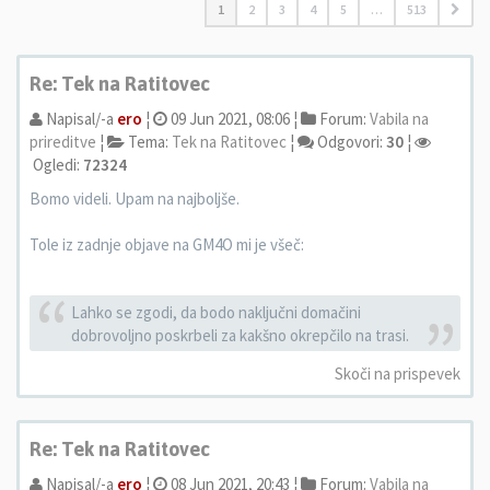
1
2
3
4
5
…
513
Re: Tek na Ratitovec
Napisal/-a
ero
¦
09 Jun 2021, 08:06 ¦
Forum:
Vabila na
prireditve
¦
Tema:
Tek na Ratitovec
¦
Odgovori:
30
¦
Ogledi:
72324
Bomo videli. Upam na najboljše.
Tole iz zadnje objave na GM4O mi je všeč:
Lahko se zgodi, da bodo naključni domačini
dobrovoljno poskrbeli za kakšno okrepčilo na trasi.
Skoči na prispevek
Re: Tek na Ratitovec
Napisal/-a
ero
¦
08 Jun 2021, 20:43 ¦
Forum:
Vabila na