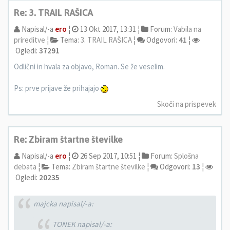
Re: 3. TRAIL RAŠICA
Napisal/-a
ero
¦
13 Okt 2017, 13:31 ¦
Forum:
Vabila na
prireditve
¦
Tema:
3. TRAIL RAŠICA
¦
Odgovori:
41
¦
Ogledi:
37291
Odlični in hvala za objavo, Roman. Se že veselim.
Ps: prve prijave že prihajajo
Skoči na prispevek
Re: Zbiram štartne številke
Napisal/-a
ero
¦
26 Sep 2017, 10:51 ¦
Forum:
Splošna
debata
¦
Tema:
Zbiram štartne številke
¦
Odgovori:
13
¦
Ogledi:
20235
majcka napisal/-a:
TONEK napisal/-a: