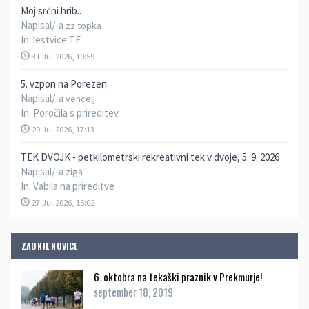
Moj srčni hrib..
Napisal/-a
zz topka
In:
lestvice TF
31 Jul 2026, 10:59
5. vzpon na Porezen
Napisal/-a
vencelj
In:
Poročila s prireditev
29 Jul 2026, 17:13
TEK DVOJK - petkilometrski rekreativni tek v dvoje, 5. 9. 2026
Napisal/-a
ziga
In:
Vabila na prireditve
27 Jul 2026, 15:02
ZADNJE NOVICE
6. oktobra na tekaški praznik v Prekmurje!
september 18, 2019