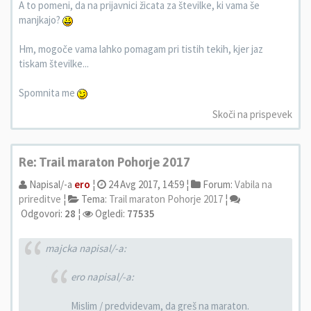
A to pomeni, da na prijavnici žicata za številke, ki vama še
manjkajo?
Hm, mogoče vama lahko pomagam pri tistih tekih, kjer jaz
tiskam številke...
Spomnita me
Skoči na prispevek
Re: Trail maraton Pohorje 2017
Napisal/-a
ero
¦
24 Avg 2017, 14:59 ¦
Forum:
Vabila na
prireditve
¦
Tema:
Trail maraton Pohorje 2017
¦
Odgovori:
28
¦
Ogledi:
77535
majcka napisal/-a:
ero napisal/-a:
Mislim / predvidevam, da greš na maraton.