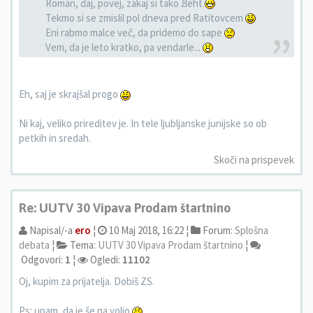
Roman, daj, povej, zakaj si tako žleht
Tekmo si se zmislil pol dneva pred Ratitovcem
Eni rabmo malce več, da pridemo do sape
Vem, da je leto kratko, pa vendarle...
Eh, saj je skrajšal progo
Ni kaj, veliko prireditev je. In tele ljubljanske junijske so ob
petkih in sredah.
Skoči na prispevek
Re: UUTV 30 Vipava Prodam štartnino
Napisal/-a
ero
¦
10 Maj 2018, 16:22 ¦
Forum:
Splošna
debata
¦
Tema:
UUTV 30 Vipava Prodam štartnino
¦
Odgovori:
1
¦
Ogledi:
11102
Oj, kupim za prijatelja. Dobiš ZS.
Ps: upam, da je še na voljo