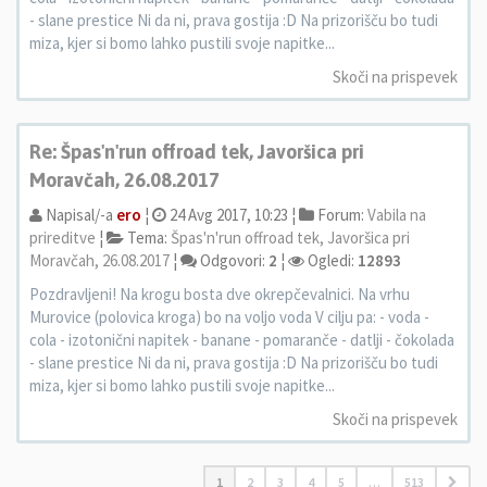
- slane prestice Ni da ni, prava gostija :D Na prizorišču bo tudi
miza, kjer si bomo lahko pustili svoje napitke...
Skoči na prispevek
Re: Špas'n'run offroad tek, Javoršica pri
Moravčah, 26.08.2017
Napisal/-a
ero
¦
24 Avg 2017, 10:23 ¦
Forum:
Vabila na
prireditve
¦
Tema:
Špas'n'run offroad tek, Javoršica pri
Moravčah, 26.08.2017
¦
Odgovori:
2
¦
Ogledi:
12893
Pozdravljeni! Na krogu bosta dve okrepčevalnici. Na vrhu
Murovice (polovica kroga) bo na voljo voda V cilju pa: - voda -
cola - izotonični napitek - banane - pomaranče - datlji - čokolada
- slane prestice Ni da ni, prava gostija :D Na prizorišču bo tudi
miza, kjer si bomo lahko pustili svoje napitke...
Skoči na prispevek
1
2
3
4
5
…
513