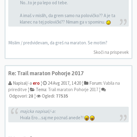
No...to je pa lepo od tebe.
A imaš v mislih, da grem samo na polovičko?? A je ta
klanec na tej polovički?? Nimam ga v spominu.
Mislim / predvidevam, da greš na maraton. Se motim?
Skoči na prispevek
Re: Trail maraton Pohorje 2017
Napisal/-a
ero
¦
24 Avg 2017, 14:20 ¦
Forum:
Vabila na
prireditve
¦
Tema:
Trail maraton Pohorje 2017
¦
Odgovori:
28
¦
Ogledi:
77535
majcka napisal/-a:
Hvala Ero....saj me poznaš anede?!