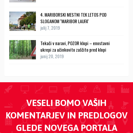
4. MARIBORSKI MESTNI TEK LETOS POD
SLOGANOM ''MARIBOR LAUFA''
julij 7, 2019
Tekači v naravi, POZOR klopi – enostavni
ukrepi za učinkovito zaščito pred klopi
junij 20, 2019
VESELI BOMO VAŠIH
KOMENTARJEV IN PREDLOGOV
GLEDE NOVEGA PORTALA