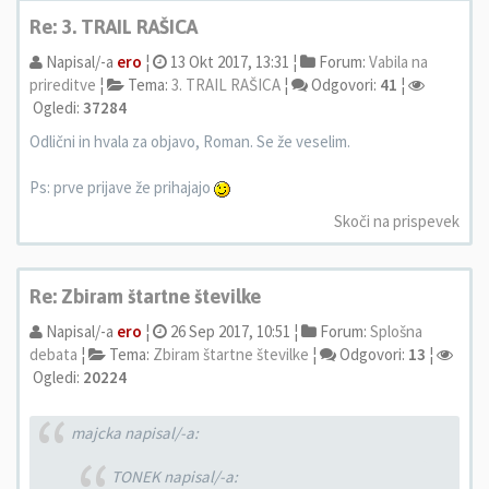
Re: 3. TRAIL RAŠICA
Napisal/-a
ero
¦
13 Okt 2017, 13:31 ¦
Forum:
Vabila na
prireditve
¦
Tema:
3. TRAIL RAŠICA
¦
Odgovori:
41
¦
Ogledi:
37284
Odlični in hvala za objavo, Roman. Se že veselim.
Ps: prve prijave že prihajajo
Skoči na prispevek
Re: Zbiram štartne številke
Napisal/-a
ero
¦
26 Sep 2017, 10:51 ¦
Forum:
Splošna
debata
¦
Tema:
Zbiram štartne številke
¦
Odgovori:
13
¦
Ogledi:
20224
majcka napisal/-a:
TONEK napisal/-a: