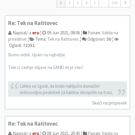
1
2
3
4
5
…
513
Re: Tek na Ratitovec
Napisal/-a
ero
¦
09 Jun 2021, 08:06 ¦
Forum:
Vabila na
prireditve
¦
Tema:
Tek na Ratitovec
¦
Odgovori:
30
¦
Ogledi:
72251
Bomo videli. Upam na najboljše.
Tole iz zadnje objave na GM4O mi je všeč:
Lahko se zgodi, da bodo naključni domačini
dobrovoljno poskrbeli za kakšno okrepčilo na trasi.
Skoči na prispevek
Re: Tek na Ratitovec
Napisal/-a
ero
¦
08 Jun 2021, 20:43 ¦
Forum:
Vabila na