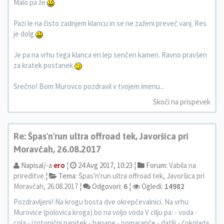
Malo pa že
Pazi le na čisto zadnjem klancu in se ne zaženi preveč vanj. Res
je dolg
Je pa na vrhu tega klanca en lep senčen kamen. Ravno pravšen
za kratek postanek
Srečno! Bom Murovco pozdravil v tvojem imenu...
Skoči na prispevek
Re: Špas'n'run ultra offroad tek, Javoršica pri
Moravčah, 26.08.2017
Napisal/-a
ero
¦
24 Avg 2017, 10:23 ¦
Forum:
Vabila na
prireditve
¦
Tema:
Špas'n'run ultra offroad tek, Javoršica pri
Moravčah, 26.08.2017
¦
Odgovori:
6
¦
Ogledi:
14982
Pozdravljeni! Na krogu bosta dve okrepčevalnici. Na vrhu
Murovice (polovica kroga) bo na voljo voda V cilju pa: - voda -
cola - izotonični napitek - banane - pomaranče - datlji - čokolada