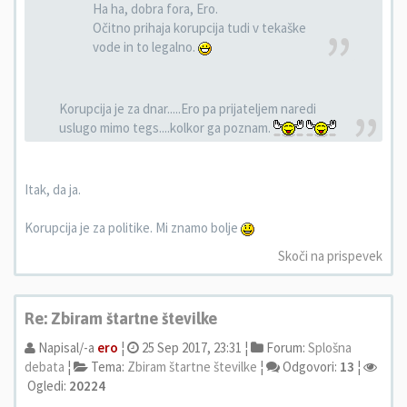
Ha ha, dobra fora, Ero.
Očitno prihaja korupcija tudi v tekaške
vode in to legalno.
Korupcija je za dnar.....Ero pa prijateljem naredi
uslugo mimo tegs....kolkor ga poznam.
Itak, da ja.
Korupcija je za politike. Mi znamo bolje
Skoči na prispevek
Re: Zbiram štartne številke
Napisal/-a
ero
¦
25 Sep 2017, 23:31 ¦
Forum:
Splošna
debata
¦
Tema:
Zbiram štartne številke
¦
Odgovori:
13
¦
Ogledi:
20224