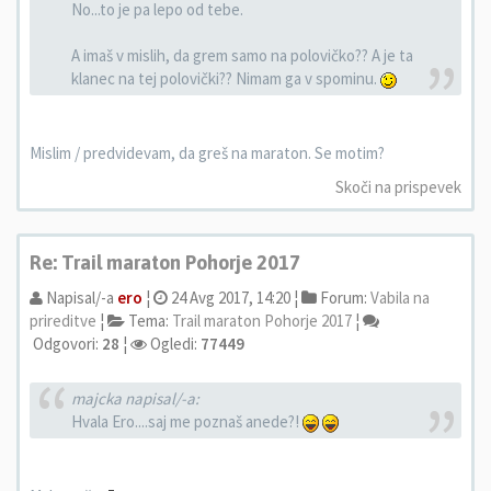
No...to je pa lepo od tebe.
A imaš v mislih, da grem samo na polovičko?? A je ta
klanec na tej polovički?? Nimam ga v spominu.
Mislim / predvidevam, da greš na maraton. Se motim?
Skoči na prispevek
Re: Trail maraton Pohorje 2017
Napisal/-a
ero
¦
24 Avg 2017, 14:20 ¦
Forum:
Vabila na
prireditve
¦
Tema:
Trail maraton Pohorje 2017
¦
Odgovori:
28
¦
Ogledi:
77449
majcka napisal/-a:
Hvala Ero....saj me poznaš anede?!