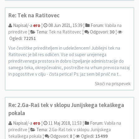
Re: Tek na Ratitovec
Napisal/-a
ero
¦
08 Jun 2021, 15:39 ¦
Forum:
Vabila na
prireditve
¦
Tema:
Tek na Ratitovec
¦
Odgovori:
30
¦
Ogledi:
72251
Vse čestitke prirediteljem in udeležencem! Jubilejni tek na
Ratitovec je bil res odličen. Vse od super urejenega
prireditvenega prostora in dobro izpeljanje administracije do
samega teka, okrepčevalnic, postrežbe na vrhum prevoza nazaj
in pogostitve v cilju - čista petica! Ps: jaz sem bil prvič na t...
Skoči na prispevek
Re: 2.Ga-Raš tek v sklopu Junijskega tekaškega
pokala
Napisal/-a
ero
¦
11 Maj 2018, 11:53 ¦
Forum:
Vabila na
prireditve
¦
Tema:
2.Ga-Raš tek v sklopu Junijskega
tekaškega pokala
¦
Odgovori:
8
¦
Ogledi:
15499