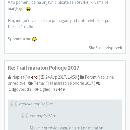
A to pomeni, da na prijavnici žicata za številke, ki vama še
manjkajo?
Hm, mogoče vama lahko pomagam pri tistih tekih, kjer jaz
tiskam številke...
Spomnita me
Skoči na prispevek
Re: Trail maraton Pohorje 2017
Napisal/-a
ero
¦
24 Avg 2017, 14:59 ¦
Forum:
Vabila na
prireditve
¦
Tema:
Trail maraton Pohorje 2017
¦
Odgovori:
28
¦
Ogledi:
77449
majcka napisal/-a:
ero napisal/-a:
Mislim / predvidevam, da greš na maraton.