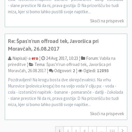
- slane prestice Ni da ni, prava gostija :D Na prizorišču bo tudi
miza, kjer si bomo lahko pustili svoje napitke...
Skoči na prispevek
Re: Špas'n'run offroad tek, Javoršica pri
Moravčah, 26.08.2017
Napisal/-a
ero
¦
24 Avg 2017, 10:23 ¦
Forum:
Vabila na
prireditve
¦
Tema:
Špas'n'run offroad tek, Javoršica pri
Moravčah, 26.08.2017
¦
Odgovori:
2
¦
Ogledi:
12893
Pozdravljeni! Na krogu bosta dve okrepčevalnici. Na vrhu
Murovice (polovica kroga) bo na voljo voda V cilju pa: - voda -
cola - izotonični napitek - banane - pomaranče - datlji - čokolada
- slane prestice Ni da ni, prava gostija :D Na prizorišču bo tudi
miza, kjer si bomo lahko pustili svoje napitke...
Skoči na prispevek
1
2
3
4
5
…
513