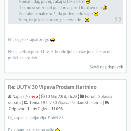
Roman, daj, povej, zakaj si tako žleht
Tekmo si se zmislil pol dneva pred Ratitovcem
Eni rabmo malce več, da pridemo do sape
Vem, da je leto kratko, pa vendarle...
Eh, saj je skrajšal progo
Ni kaj, veliko prireditev je. In tele ljubljanske junijske so ob
petkih in sredah.
Skoči na prispevek
Re: UUTV 30 Vipava Prodam štartnino
Napisal/-a
ero
¦
10 Maj 2018, 16:22 ¦
Forum:
Splošna
debata
¦
Tema:
UUTV 30 Vipava Prodam štartnino
¦
Odgovori:
1
¦
Ogledi:
11098
Oj, kupim za prijatelja. Dobiš ZS.
Ps: upam, da je še na voljo