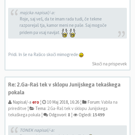
majcka napisal/-a:
Roje, saj veš, da te imam rada tudi, če tekme
razporejaš tja, kamor meni ne paše. Saj mogoče
pridem pa vsaj navijat.
Pridi. In še na Rašico skoči mimogrede
Skoči na prispevek
Re: 2.Ga-Raš tek v sklopu Junijskega tekaškega
pokala
Napisal/-a
ero
¦
10 Maj 2018, 16:26 ¦
Forum:
Vabila na
prireditve
¦
Tema:
2.Ga-Raš tek v sklopu Junijskega
tekaškega pokala
¦
Odgovori:
8
¦
Ogledi:
15499
TONEK napisal/-a: