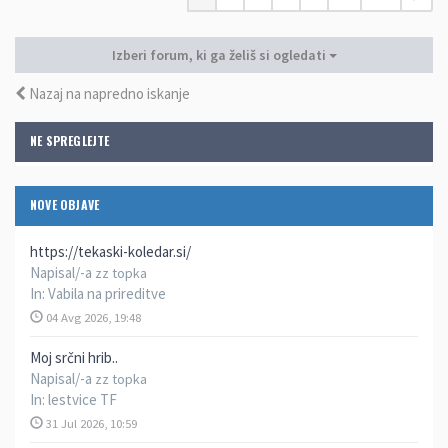
Izberi forum, ki ga želiš si ogledati
Nazaj na napredno iskanje
NE SPREGLEJTE
NOVE OBJAVE
https://tekaski-koledar.si/
Napisal/-a
zz topka
In:
Vabila na prireditve
04 Avg 2026, 19:48
Moj srčni hrib..
Napisal/-a
zz topka
In:
lestvice TF
31 Jul 2026, 10:59