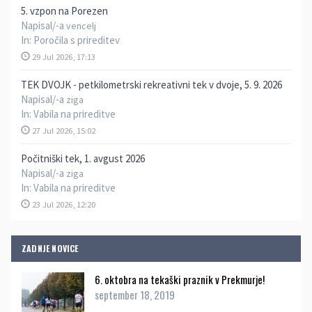
5. vzpon na Porezen
Napisal/-a
vencelj
In:
Poročila s prireditev
29 Jul 2026, 17:13
TEK DVOJK - petkilometrski rekreativni tek v dvoje, 5. 9. 2026
Napisal/-a
ziga
In:
Vabila na prireditve
27 Jul 2026, 15:02
Počitniški tek, 1. avgust 2026
Napisal/-a
ziga
In:
Vabila na prireditve
23 Jul 2026, 12:20
ZADNJE NOVICE
6. oktobra na tekaški praznik v Prekmurje!
september 18, 2019