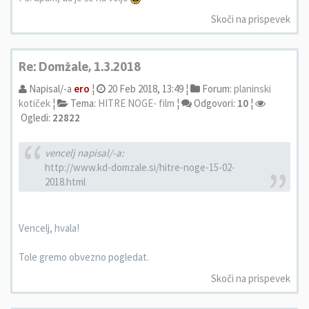
Skoči na prispevek
Re: Domžale, 1.3.2018
Napisal/-a
ero
¦
20 Feb 2018, 13:49 ¦
Forum:
planinski
kotiček
¦
Tema:
HITRE NOGE- film
¦
Odgovori:
10
¦
Ogledi:
22822
vencelj napisal/-a:
http://www.kd-domzale.si/hitre-noge-15-02-
2018.html
Vencelj, hvala!
Tole gremo obvezno pogledat.
Skoči na prispevek