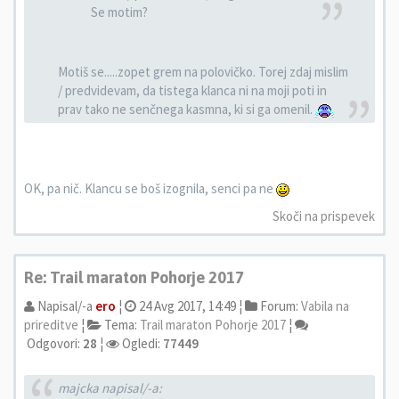
Se motim?
Motiš se.....zopet grem na polovičko. Torej zdaj mislim
/ predvidevam, da tistega klanca ni na moji poti in
prav tako ne senčnega kasmna, ki si ga omenil.
OK, pa nič. Klancu se boš izognila, senci pa ne
Skoči na prispevek
Re: Trail maraton Pohorje 2017
Napisal/-a
ero
¦
24 Avg 2017, 14:49 ¦
Forum:
Vabila na
prireditve
¦
Tema:
Trail maraton Pohorje 2017
¦
Odgovori:
28
¦
Ogledi:
77449
majcka napisal/-a: