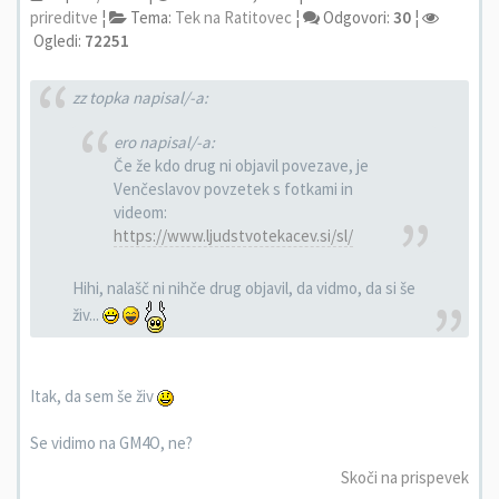
prireditve
¦
Tema:
Tek na Ratitovec
¦
Odgovori:
30
¦
Ogledi:
72251
zz topka napisal/-a:
ero napisal/-a:
Če že kdo drug ni objavil povezave, je
Venčeslavov povzetek s fotkami in
videom:
https://www.ljudstvotekacev.si/sl/
Hihi, nalašč ni nihče drug objavil, da vidmo, da si še
živ...
Itak, da sem še živ
Se vidimo na GM4O, ne?
Skoči na prispevek