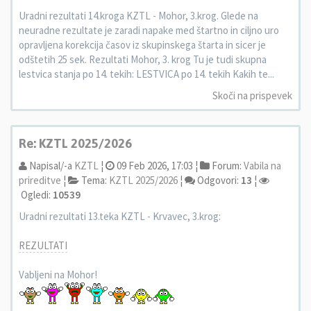
Uradni rezultati 14.kroga KZTL - Mohor, 3.krog. Glede na
neuradne rezultate je zaradi napake med štartno in ciljno uro
opravljena korekcija časov iz skupinskega štarta in sicer je
odštetih 25 sek. Rezultati Mohor, 3. krog Tu je tudi skupna
lestvica stanja po 14. tekih: LESTVICA po 14. tekih Kakih te...
Skoči na prispevek
Re: KZTL 2025/2026
Napisal/-a
KZTL
¦
09 Feb 2026, 17:03 ¦
Forum:
Vabila na
prireditve
¦
Tema:
KZTL 2025/2026
¦
Odgovori:
13
¦
Ogledi:
10539
Uradni rezultati 13.teka KZTL - Krvavec, 3.krog:
REZULTATI
Vabljeni na Mohor!