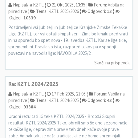
Napisal/-a
KZTL
¦
21 Okt 2025, 13:35 ¦
Forum:
Vabila na
prireditve
¦
Tema:
KZTL 2025/2026
¦
Odgovori:
13
¦
Ogledi:
10539
Pozdravljeni vsi ljubitelji in ljubiteljice Kranjske Zimske Tekaške
Lige (KZTL), ter vsi ostali simpatizerji. Zima bo kmalu pred vrati
in na sporedu bo spet nova - 19. izvedba KZTL. Kar se lige tiče,
sprememb ni. Pravila so ista, razpored tekov pa v spodnji
povezavi na navodila lige: NAVODILA 2025/2...
Skoči na prispevek
Re: KZTL 2024/2025
Napisal/-a
KZTL
¦
17 Feb 2025, 21:05 ¦
Forum:
Vabila na
prireditve
¦
Tema:
KZTL 2024/2025
¦
Odgovori:
43
¦
Ogledi:
93384
Uradni rezultati 15.teka KZTL 2024/2025 - Brdo#3 Skupni
rezultati KZTL 2024/2025 Tako, obrnili smo še eno sezono naše
tekaške lige, čeprav zima prav v teh dneh kaže svoje prave
zobe. Ampak taka je naša tradicija, ki je ne bomo spreminjali.