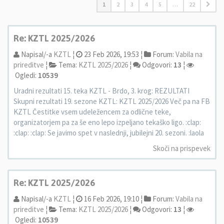
1
2
3
4
5
…
22
Re: KZTL 2025/2026
Napisal/-a
KZTL
¦
23 Feb 2026, 19:53 ¦
Forum:
Vabila na
prireditve
¦
Tema:
KZTL 2025/2026
¦
Odgovori:
13
¦
Ogledi:
10539
Uradni rezultati 15. teka KZTL - Brdo, 3. krog: REZULTATI
Skupni rezultati 19. sezone KZTL: KZTL 2025/2026 Več pa na FB
KZTL Čestitke vsem udeležencem za odlične teke,
organizatorjem pa za še eno lepo izpeljano tekaško ligo. :clap:
:clap: :clap: Se javimo spet v naslednji, jubilejni 20. sezoni. :laola
Skoči na prispevek
Re: KZTL 2025/2026
Napisal/-a
KZTL
¦
16 Feb 2026, 19:10 ¦
Forum:
Vabila na
prireditve
¦
Tema:
KZTL 2025/2026
¦
Odgovori:
13
¦
Ogledi:
10539