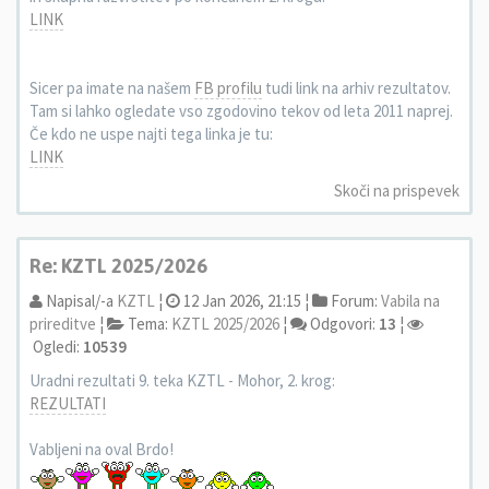
LINK
Sicer pa imate na našem
FB profilu
tudi link na arhiv rezultatov.
Tam si lahko ogledate vso zgodovino tekov od leta 2011 naprej.
Če kdo ne uspe najti tega linka je tu:
LINK
Skoči na prispevek
Re: KZTL 2025/2026
Napisal/-a
KZTL
¦
12 Jan 2026, 21:15 ¦
Forum:
Vabila na
prireditve
¦
Tema:
KZTL 2025/2026
¦
Odgovori:
13
¦
Ogledi:
10539
Uradni rezultati 9. teka KZTL - Mohor, 2. krog:
REZULTATI
Vabljeni na oval Brdo!