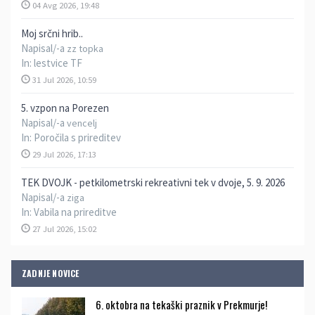
04 Avg 2026, 19:48
Moj srčni hrib..
Napisal/-a
zz topka
In:
lestvice TF
31 Jul 2026, 10:59
5. vzpon na Porezen
Napisal/-a
vencelj
In:
Poročila s prireditev
29 Jul 2026, 17:13
TEK DVOJK - petkilometrski rekreativni tek v dvoje, 5. 9. 2026
Napisal/-a
ziga
In:
Vabila na prireditve
27 Jul 2026, 15:02
ZADNJE NOVICE
6. oktobra na tekaški praznik v Prekmurje!