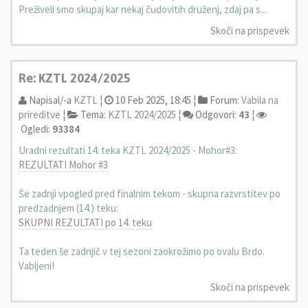
Preživeli smo skupaj kar nekaj čudovitih druženj, zdaj pa s...
Skoči na prispevek
Re: KZTL 2024/2025
Napisal/-a
KZTL
¦
10 Feb 2025, 18:45 ¦
Forum:
Vabila na
prireditve
¦
Tema:
KZTL 2024/2025
¦
Odgovori:
43
¦
Ogledi:
93384
Uradni rezultati 14. teka KZTL 2024/2025 - Mohor#3:
REZULTATI Mohor #3
Še zadnji vpogled pred finalnim tekom - skupna razvrstitev po
predzadnjem (14.) teku:
SKUPNI REZULTATI po 14. teku
Ta teden še zadnjič v tej sezoni zaokrožimo po ovalu Brdo.
Vabljeni!
Skoči na prispevek