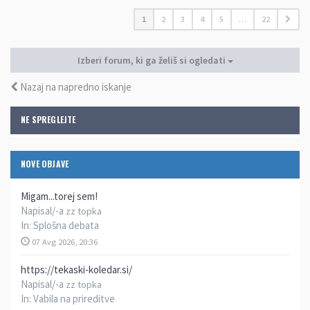
1
2
3
4
5
…
22
Izberi forum, ki ga želiš si ogledati
Nazaj na napredno iskanje
NE SPREGLEJTE
NOVE OBJAVE
Migam...torej sem!
Napisal/-a
zz topka
In:
Splošna debata
07 Avg 2026, 20:36
https://tekaski-koledar.si/
Napisal/-a
zz topka
In:
Vabila na prireditve