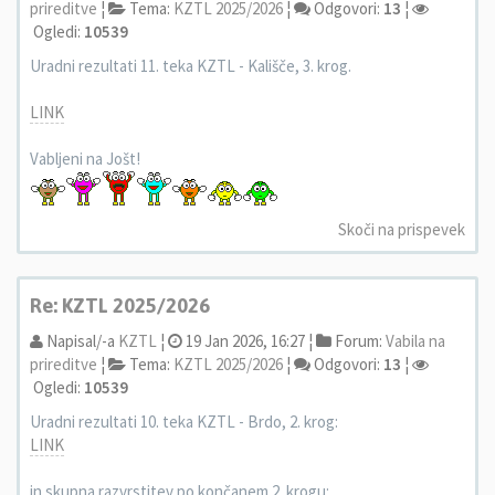
prireditve
¦
Tema:
KZTL 2025/2026
¦
Odgovori:
13
¦
Ogledi:
10539
Uradni rezultati 11. teka KZTL - Kališče, 3. krog.
LINK
Vabljeni na Jošt!
Skoči na prispevek
Re: KZTL 2025/2026
Napisal/-a
KZTL
¦
19 Jan 2026, 16:27 ¦
Forum:
Vabila na
prireditve
¦
Tema:
KZTL 2025/2026
¦
Odgovori:
13
¦
Ogledi:
10539
Uradni rezultati 10. teka KZTL - Brdo, 2. krog:
LINK
in skupna razvrstitev po končanem 2. krogu: