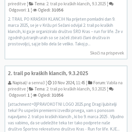
prireditve
¦
Tema:
2. trail po kraških klancih, 9.3.2025
¦
Odgovori:
1
¦
Ogledi:
31056
2. TRAIL PO KRAŠKIH KLANCIH Na prijeten pomladni dan 9.
marca 2025, se je v Križu pri Sežani odvijal 2. trail po kraških
klancih, ki ga je organiziralo društvo ŠRD Kras – run for life. Že v
zgodnih jutranjih urah so se začeli zbirati člani društva in
prostovoljci, saj je bilo dela še veliko. Takoj p...
Skoči na prispevek
2. trail po kraških klancih, 9.3.2025
Napisal/-a
senna3
¦
10 Nov 2024, 11:45 ¦
Forum:
Vabila na
prireditve
¦
Tema:
2. trail po kraških klancih, 9.3.2025
¦
Odgovori:
1
¦
Ogledi:
31056
[attachment=0]PRAVOKOTNI LOGO 2025.png Dragi ljubitelji
teka! Po uspešni premierni izvedbi prvega, vam s ponosom
najavljamo 2. trail po kraških klancih , ki bo 9. marca 2025 . Vljudno
vas vabimo, da se udeležite teka ter tako podprete naše
društvo Športno rekreativno društvo Kras - Run for life. KJE...