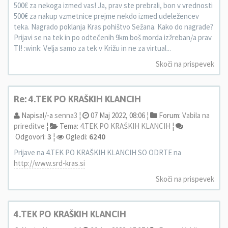
500€ za nekoga izmed vas! Ja, prav ste prebrali, bon v vrednosti
500€ za nakup vzmetnice prejme nekdo izmed udeležencev
teka. Nagrado poklanja Kras pohištvo Sežana. Kako do nagrade?
Prijavi se na tek in po odtečenih 9km boš morda izžreban/a prav
TI! :wink: Velja samo za tek v Križu in ne za virtual...
Skoči na prispevek
Re: 4.TEK PO KRAŠKIH KLANCIH
Napisal/-a
senna3
¦
07 Maj 2022, 08:06 ¦
Forum:
Vabila na
prireditve
¦
Tema:
4.TEK PO KRAŠKIH KLANCIH
¦
Odgovori:
3
¦
Ogledi:
6240
Prijave na 4.TEK PO KRAŠKIH KLANCIH SO ODRTE na
http://www.srd-kras.si
Skoči na prispevek
4.TEK PO KRAŠKIH KLANCIH