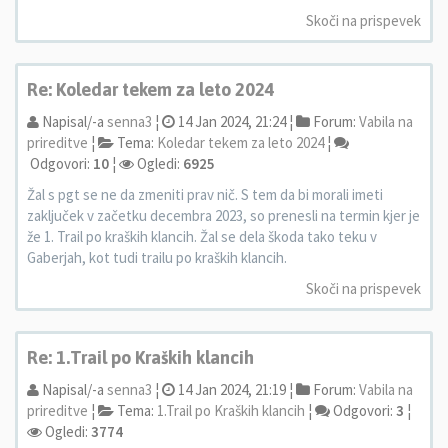
Skoči na prispevek
Re: Koledar tekem za leto 2024
Napisal/-a
senna3
¦
14 Jan 2024, 21:24 ¦
Forum:
Vabila na
prireditve
¦
Tema:
Koledar tekem za leto 2024
¦
Odgovori:
10
¦
Ogledi:
6925
Žal s pgt se ne da zmeniti prav nič. S tem da bi morali imeti
zaključek v začetku decembra 2023, so prenesli na termin kjer je
že 1. Trail po kraških klancih. Žal se dela škoda tako teku v
Gaberjah, kot tudi trailu po kraških klancih.
Skoči na prispevek
Re: 1.Trail po Kraških klancih
Napisal/-a
senna3
¦
14 Jan 2024, 21:19 ¦
Forum:
Vabila na
prireditve
¦
Tema:
1.Trail po Kraških klancih
¦
Odgovori:
3
¦
Ogledi:
3774