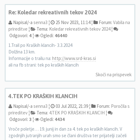
Re: Koledar rekreativnih tekov 2024
Napisal/-a
senna3
¦
25 Nov 2023, 11:14 ¦
Forum:
Vabila na
prireditve
¦
Tema:
Koledar rekreativnih tekov 2024
¦
Odgovori:
4
¦
Ogledi:
46440
1.Trail po Kraških klancih- 3.3.2024
Dolžina 13 km.
Informacije o trailu na:
http://www.srd-kras.si
ali na fb strani: tek po kraških klancih
Skoči na prispevek
4.TEK PO KRAŠKIH KLANCIH
Napisal/-a
senna3
¦
03 Jul 2022, 21:39 ¦
Forum:
Poročila s
prireditev
¦
Tema:
4.TEK PO KRAŠKIH KLANCIH
¦
Odgovori:
3
¦
Ogledi:
4434
Vroče poletje… 19. junij in dan za 4. tek po kraških klancih. V
zgodnjih jutranjih urah smo se člani društva ter prijatelji začeli