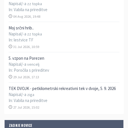
Napisal/-a
zz topka
In:
Vabila na prireditve
04 Avg 2026, 19:48
Moj srčni hrib..
Napisal/-a
zz topka
In:
lestvice TF
31 Jul 2026, 10:59
5. vzpon na Porezen
Napisal/-a
vencelj
In:
Poročila s prireditev
29 Jul 2026, 17:13
TEK DVOJK - petkilometrski rekreativni tek v dvoje, 5. 9. 2026
Napisal/-a
ziga
In:
Vabila na prireditve
27 Jul 2026, 15:02
ZADNJE NOVICE