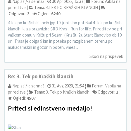
Napisal/-a
senna3
¦
30 Apr 2022, 15:37 ¦
Forum:
Vabila na
prireditve
¦
Tema:
4.TEK PO KRAŠKIH KLANCIH
¦
Odgovori:
3
¦
Ogledi:
6240
4.tek po kraških klancih.jpg 19. junija bo potekal 4. tek po kraških
klancih, ki ga organizira ŠRD Kras - Run for life. Prireditev bo pri
vaškem domu v Križu pri Sežani (Križ št. 2). Štart članov bo ob 10.
uri. Trasa je dolga 9 km in poteka po razgibanem terenu po
makadamskih in gozdnih poteh, vmes...
Skoči na prispevek
Re: 3. Tek po Kraških klancih
Napisal/-a
senna3
¦
31 Avg 2020, 21:54 ¦
Forum:
Vabila na
prireditve
¦
Tema:
3. Tek po Kraških klancih
¦
Odgovori:
1
¦
Ogledi:
4507
Priteci si edinstveno medaljo!