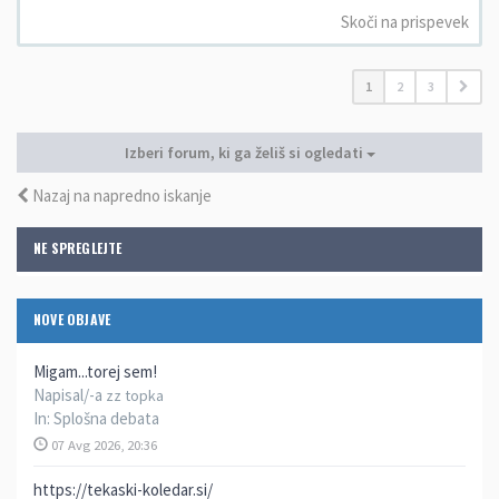
Skoči na prispevek
1
2
3
Izberi forum, ki ga želiš si ogledati
Nazaj na napredno iskanje
NE SPREGLEJTE
NOVE OBJAVE
Migam...torej sem!
Napisal/-a
zz topka
In:
Splošna debata
07 Avg 2026, 20:36
https://tekaski-koledar.si/