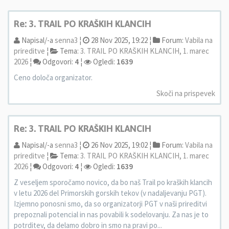
Re: 3. TRAIL PO KRAŠKIH KLANCIH
Napisal/-a
senna3
¦
28 Nov 2025, 19:22 ¦
Forum:
Vabila na
prireditve
¦
Tema:
3. TRAIL PO KRAŠKIH KLANCIH, 1. marec
2026
¦
Odgovori:
4
¦
Ogledi:
1639
Ceno določa organizator.
Skoči na prispevek
Re: 3. TRAIL PO KRAŠKIH KLANCIH
Napisal/-a
senna3
¦
26 Nov 2025, 19:02 ¦
Forum:
Vabila na
prireditve
¦
Tema:
3. TRAIL PO KRAŠKIH KLANCIH, 1. marec
2026
¦
Odgovori:
4
¦
Ogledi:
1639
Z veseljem sporočamo novico, da bo naš Trail po kraških klancih
v letu 2026 del Primorskih gorskih tekov (v nadaljevanju PGT).
Izjemno ponosni smo, da so organizatorji PGT v naši prireditvi
prepoznali potencial in nas povabili k sodelovanju. Za nas je to
potrditev, da delamo dobro in smo na pravi po...