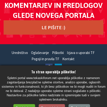
KOMENTARJEV IN PREDLOGOV
GLEDE NOVEGA PORTALA
LE PIŠITE :)
Uredništvo
Oglaševanje
Piškotki
Izjava o uporabi TF
Pogoji in pravila TF
Kontakt
Ta stran uporablja piškotke!
HandCrafted With
In
SiteSplat
- Powered By
phpBB
Spletni portal www.tekaskiforum.net uporablja piškotke z namenom
zagotavljanja brezplačne spletne storitve, analizo uporabe, oglasnih
- Vsi časi so UTC+02:00 Evropa/Ljubljana -
sistemov in funkcionalnosti, ki jih brez piškotkov ne bi mogli nuditi in forum
ne bi deloval. Z nadaljnjo uporabo spletne strani soglašate s piškotki.
Nastavitve za piškotke lahko nadzirate in spreminjate tudi v svojem
spletnem brskalniku.