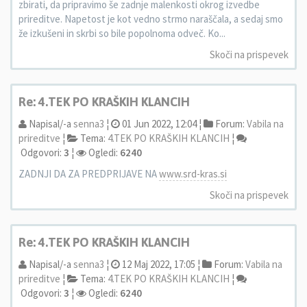
zbirati, da pripravimo še zadnje malenkosti okrog izvedbe
prireditve. Napetost je kot vedno strmo naraščala, a sedaj smo
že izkušeni in skrbi so bile popolnoma odveč. Ko...
Skoči na prispevek
Re: 4.TEK PO KRAŠKIH KLANCIH
Napisal/-a
senna3
¦
01 Jun 2022, 12:04 ¦
Forum:
Vabila na
prireditve
¦
Tema:
4.TEK PO KRAŠKIH KLANCIH
¦
Odgovori:
3
¦
Ogledi:
6240
ZADNJI DA ZA PREDPRIJAVE NA
www.srd-kras.si
Skoči na prispevek
Re: 4.TEK PO KRAŠKIH KLANCIH
Napisal/-a
senna3
¦
12 Maj 2022, 17:05 ¦
Forum:
Vabila na
prireditve
¦
Tema:
4.TEK PO KRAŠKIH KLANCIH
¦
Odgovori:
3
¦
Ogledi:
6240