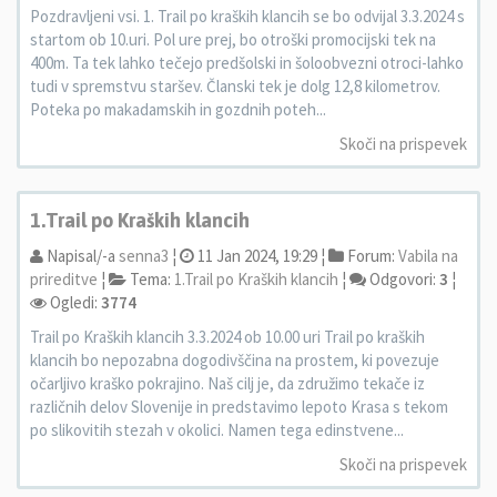
Pozdravljeni vsi. 1. Trail po kraških klancih se bo odvijal 3.3.2024 s
startom ob 10.uri. Pol ure prej, bo otroški promocijski tek na
400m. Ta tek lahko tečejo predšolski in šoloobvezni otroci-lahko
tudi v spremstvu staršev. Članski tek je dolg 12,8 kilometrov.
Poteka po makadamskih in gozdnih poteh...
Skoči na prispevek
1.Trail po Kraških klancih
Napisal/-a
senna3
¦
11 Jan 2024, 19:29 ¦
Forum:
Vabila na
prireditve
¦
Tema:
1.Trail po Kraških klancih
¦
Odgovori:
3
¦
Ogledi:
3774
Trail po Kraških klancih 3.3.2024 ob 10.00 uri Trail po kraških
klancih bo nepozabna dogodivščina na prostem, ki povezuje
očarljivo kraško pokrajino. Naš cilj je, da združimo tekače iz
različnih delov Slovenije in predstavimo lepoto Krasa s tekom
po slikovitih stezah v okolici. Namen tega edinstvene...
Skoči na prispevek