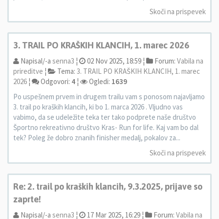
Skoči na prispevek
3. TRAIL PO KRAŠKIH KLANCIH, 1. marec 2026
Napisal/-a
senna3
¦
02 Nov 2025, 18:59 ¦
Forum:
Vabila na
prireditve
¦
Tema:
3. TRAIL PO KRAŠKIH KLANCIH, 1. marec
2026
¦
Odgovori:
4
¦
Ogledi:
1639
Po uspešnem prvem in drugem trailu vam s ponosom najavljamo
3. trail po kraških klancih, ki bo 1. marca 2026 . Vljudno vas
vabimo, da se udeležite teka ter tako podprete naše društvo
Športno rekreativno društvo Kras- Run for life. Kaj vam bo dal
tek? Poleg že dobro znanih finisher medalj, pokalov za...
Skoči na prispevek
Re: 2. trail po kraških klancih, 9.3.2025, prijave so
zaprte!
Napisal/-a
senna3
¦
17 Mar 2025, 16:29 ¦
Forum:
Vabila na