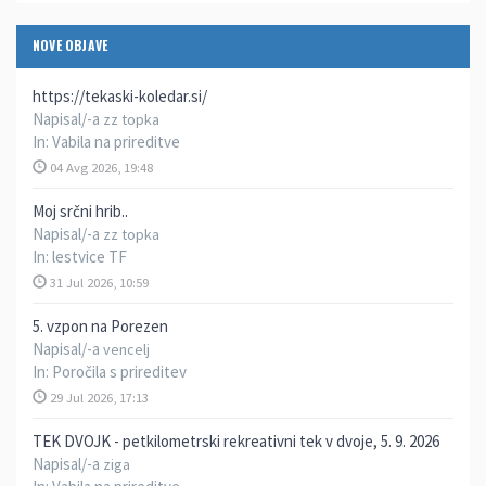
NOVE OBJAVE
https://tekaski-koledar.si/
Napisal/-a
zz topka
In:
Vabila na prireditve
04 Avg 2026, 19:48
Moj srčni hrib..
Napisal/-a
zz topka
In:
lestvice TF
31 Jul 2026, 10:59
5. vzpon na Porezen
Napisal/-a
vencelj
In:
Poročila s prireditev
29 Jul 2026, 17:13
TEK DVOJK - petkilometrski rekreativni tek v dvoje, 5. 9. 2026
Napisal/-a
ziga