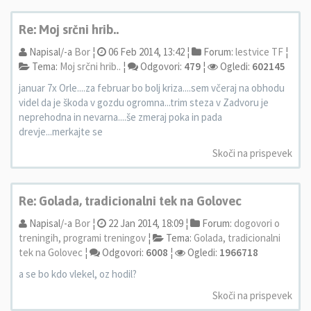
Re: Moj srčni hrib..
Napisal/-a
Bor
¦
06 Feb 2014, 13:42 ¦
Forum:
lestvice TF
¦
Tema:
Moj srčni hrib..
¦
Odgovori:
479
¦
Ogledi:
602145
januar 7x Orle....za februar bo bolj kriza....sem včeraj na obhodu
videl da je škoda v gozdu ogromna...trim steza v Zadvoru je
neprehodna in nevarna....še zmeraj poka in pada
drevje...merkajte se
Skoči na prispevek
Re: Golada, tradicionalni tek na Golovec
Napisal/-a
Bor
¦
22 Jan 2014, 18:09 ¦
Forum:
dogovori o
treningih, programi treningov
¦
Tema:
Golada, tradicionalni
tek na Golovec
¦
Odgovori:
6008
¦
Ogledi:
1966718
a se bo kdo vlekel, oz hodil?
Skoči na prispevek