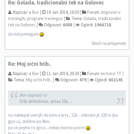
Re: Golada, tradicionalni tek na Golovec
Napisal/-a
Bor
¦
19 Jan 2014, 16:50 ¦
Forum:
dogovori o
treningih, programi treningov
¦
Tema:
Golada, tradicionalni
tek na Golovec
¦
Odgovori:
6008
¦
Ogledi:
1966718
da mal pomagam
Skoči na prispevek
Re: Moj srčni hrib..
Napisal/-a
Bor
¦
11 Jan 2014, 20:30 ¦
Forum:
lestvice TF
¦
Tema:
Moj srčni hrib..
¦
Odgovori:
479
¦
Ogledi:
602145
Bor napisal/-a:
Orle definitivno...letos 50x....
no naklepal sem jih do konca leta , 52x ...višinske je 220 m (po
gps-u), dolžine pa 9km..
pa se pejmo to igrco....nekej mormo počet
(btw Dule, lp )