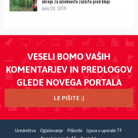
ukrepi za učinkovito zaščito pred klopi
junij 20, 2019
VESELI BOMO VAŠIH
KOMENTARJEV IN PREDLOGOV
GLEDE NOVEGA PORTALA
LE PIŠITE :)
Uredništvo
Oglaševanje
Piškotki
Izjava o uporabi TF