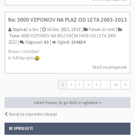
Re: 3000 VZPONOV NA PLAZ OD LETA 2003-2013
Napisal/-a
Bor
¦
16 Dec 2013, 19:33 ¦
Forum:
kr neki
¦
Tema:
6000 VZPONOV NA MOJ SRČNI HRIB OD LETA 2003 -
2022
¦
Odgovori:
83
¦
Ogledi:
154654
Bravo ! cestitke!
in full lep opsi
Skoči na prispevek
1
2
3
4
5
…
66
Izberi forum, ki ga želiš si ogledati
Nazaj na napredno iskanje
NE SPREGLEJTE