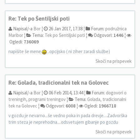
Re: Tek po Šentiljski poti
Napisal/-a
Bor
¦
26 Jan 2017, 17:38 ¦
Forum:
podružnica
Maribor
¦
Tema:
Tek po Šentiljski poti
¦
Odgovori:
1446
¦
Ogledi:
736069
napišite še mene
..opcijsko ( ni ziher zaradi službe)
Skoči na prispevek
Re: Golada, tradicionalni tek na Golovec
Napisal/-a
Bor
¦
06 Feb 2014, 13:44 ¦
Forum:
dogovori o
treningih, programi treningov
¦
Tema:
Golada, tradicionalni
tek na Golovec
¦
Odgovori:
6008
¦
Ogledi:
1966718
v gozdu je nevarno...še vedno poka in pada drevje....Zadvorška
trim steza je neprehodna....odsvetujem gibanje po gozdu
Skoči na prispevek