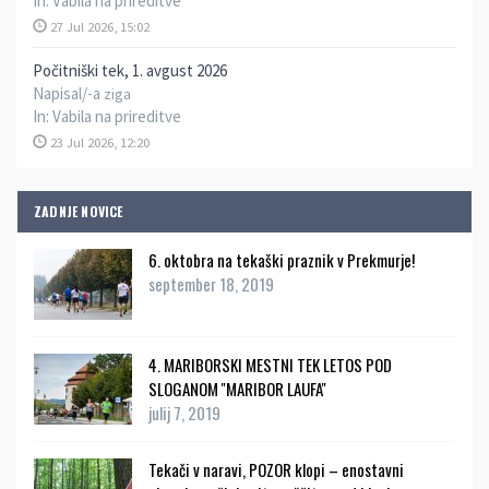
In:
Vabila na prireditve
27 Jul 2026, 15:02
Počitniški tek, 1. avgust 2026
Napisal/-a
ziga
In:
Vabila na prireditve
23 Jul 2026, 12:20
ZADNJE NOVICE
6. oktobra na tekaški praznik v Prekmurje!
september 18, 2019
4. MARIBORSKI MESTNI TEK LETOS POD
SLOGANOM ''MARIBOR LAUFA''
julij 7, 2019
Tekači v naravi, POZOR klopi – enostavni