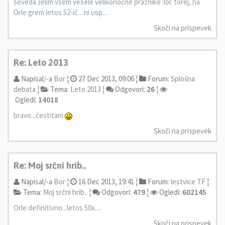
seveda želim vsem vesele velikonočne praznike :lol: torej, na
Orle grem letos 52-ič....ni usp...
Skoči na prispevek
Re: Leto 2013
Napisal/-a
Bor
¦
27 Dec 2013, 09:06 ¦
Forum:
Splošna
debata
¦
Tema:
Leto 2013
¦
Odgovori:
26
¦
Ogledi:
14018
bravo...čestitam
Skoči na prispevek
Re: Moj srčni hrib..
Napisal/-a
Bor
¦
16 Dec 2013, 19:41 ¦
Forum:
lestvice TF
¦
Tema:
Moj srčni hrib..
¦
Odgovori:
479
¦
Ogledi:
602145
Orle definitivno...letos 50x....
Skoči na prispevek