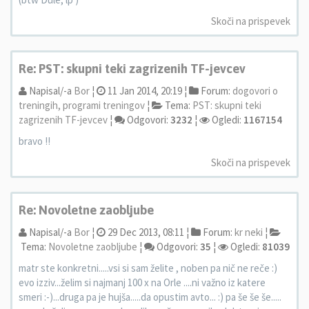
Skoči na prispevek
Re: PST: skupni teki zagrizenih TF-jevcev
Napisal/-a
Bor
¦
11 Jan 2014, 20:19 ¦
Forum:
dogovori o
treningih, programi treningov
¦
Tema:
PST: skupni teki
zagrizenih TF-jevcev
¦
Odgovori:
3232
¦
Ogledi:
1167154
bravo !!
Skoči na prispevek
Re: Novoletne zaobljube
Napisal/-a
Bor
¦
29 Dec 2013, 08:11 ¦
Forum:
kr neki
¦
Tema:
Novoletne zaobljube
¦
Odgovori:
35
¦
Ogledi:
81039
matr ste konkretni.....vsi si sam želite , noben pa nič ne reče :)
evo izziv...želim si najmanj 100 x na Orle ....ni važno iz katere
smeri :-)...druga pa je hujša.....da opustim avto... :) pa še še še.....