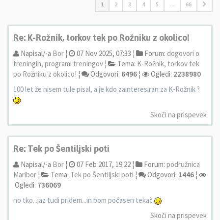
1
2
3
4
5
…
66
Re: K-Rožnik, torkov tek po Rožniku z okolico!
Napisal/-a
Bor
¦
07 Nov 2025, 07:33 ¦
Forum:
dogovori o
treningih, programi treningov
¦
Tema:
K-Rožnik, torkov tek
po Rožniku z okolico!
¦
Odgovori:
6496
¦
Ogledi:
2238980
100 let že nisem tule pisal, a je kdo zainteresiran za K-Rožnik ?
Skoči na prispevek
Re: Tek po Šentiljski poti
Napisal/-a
Bor
¦
07 Feb 2017, 19:22 ¦
Forum:
podružnica
Maribor
¦
Tema:
Tek po Šentiljski poti
¦
Odgovori:
1446
¦
Ogledi:
736069
no tko...jaz tudi pridem...in bom počasen tekač
Skoči na prispevek