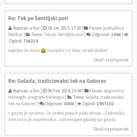
Re: Tek po Šentiljski poti
Napisal/-a
Bor
¦
26 Jan 2017, 17:38 ¦
Forum:
podružnica
Maribor
¦
Tema:
Tek po Šentiljski poti
¦
Odgovori:
1446
¦
Ogledi:
736214
napišite še mene
..opcijsko ( ni ziher zaradi službe)
Skoči na prispevek
Re: Golada, tradicionalni tek na Golovec
Napisal/-a
Bor
¦
06 Feb 2014, 13:44 ¦
Forum:
dogovori o
treningih, programi treningov
¦
Tema:
Golada, tradicionalni
tek na Golovec
¦
Odgovori:
6008
¦
Ogledi:
1967102
v gozdu je nevarno...še vedno poka in pada drevje....Zadvorška
trim steza je neprehodna....odsvetujem gibanje po gozdu
Skoči na prispevek