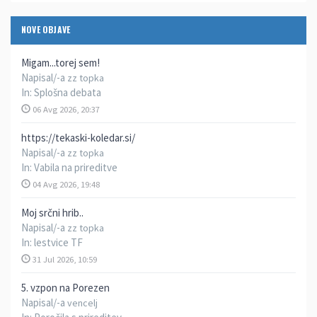
NOVE OBJAVE
Migam...torej sem!
Napisal/-a
zz topka
In:
Splošna debata
06 Avg 2026, 20:37
https://tekaski-koledar.si/
Napisal/-a
zz topka
In:
Vabila na prireditve
04 Avg 2026, 19:48
Moj srčni hrib..
Napisal/-a
zz topka
In:
lestvice TF
31 Jul 2026, 10:59
5. vzpon na Porezen
Napisal/-a
vencelj