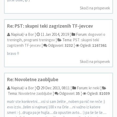
Skoči na prispevek
Re: PST: skupni teki zagrizenih TF-jevcev
Napisal/-a
Bor
¦
11 Jan 2014, 20:19 ¦
Forum:
dogovori o
treningih, programi treningov
¦
Tema:
PST: skupni teki
zagrizenih TF-jevcev
¦
Odgovori:
3232
¦
Ogledi:
1167361
bravo !!
Skoči na prispevek
Re: Novoletne zaobljube
Napisal/-a
Bor
¦
29 Dec 2013, 08:11 ¦
Forum:
kr neki
¦
Tema:
Novoletne zaobljube
¦
Odgovori:
35
¦
Ogledi:
81039
matr ste konkretni.....vsi si sam želite , noben pa nič ne reče :)
evo izziv...želim si najmanj 100 x na Orle ....ni važno iz katere
smeri :-)...druga pa je hujša.....da opustim avto... :) pa še še še.....