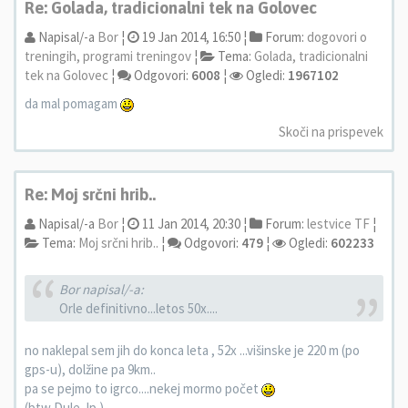
Re: Golada, tradicionalni tek na Golovec
Napisal/-a
Bor
¦
19 Jan 2014, 16:50 ¦
Forum:
dogovori o
treningih, programi treningov
¦
Tema:
Golada, tradicionalni
tek na Golovec
¦
Odgovori:
6008
¦
Ogledi:
1967102
da mal pomagam
Skoči na prispevek
Re: Moj srčni hrib..
Napisal/-a
Bor
¦
11 Jan 2014, 20:30 ¦
Forum:
lestvice TF
¦
Tema:
Moj srčni hrib..
¦
Odgovori:
479
¦
Ogledi:
602233
Bor napisal/-a:
Orle definitivno...letos 50x....
no naklepal sem jih do konca leta , 52x ...višinske je 220 m (po
gps-u), dolžine pa 9km..
pa se pejmo to igrco....nekej mormo počet
(btw Dule, lp )