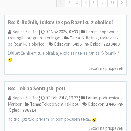
1
2
3
4
5
…
66
Re: K-Rožnik, torkov tek po Rožniku z okolico!
Napisal/-a
Bor
¦
07 Nov 2025, 07:33 ¦
Forum:
dogovori o
treningih, programi treningov
¦
Tema:
K-Rožnik, torkov tek
po Rožniku z okolico!
¦
Odgovori:
6496
¦
Ogledi:
2239409
100 let že nisem tule pisal, a je kdo zainteresiran za K-Rožnik ?
Skoči na prispevek
Re: Tek po Šentiljski poti
Napisal/-a
Bor
¦
07 Feb 2017, 19:22 ¦
Forum:
podružnica
Maribor
¦
Tema:
Tek po Šentiljski poti
¦
Odgovori:
1446
¦
Ogledi:
736214
no tko...jaz tudi pridem...in bom počasen tekač
Skoči na prispevek