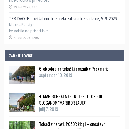
In:
Poročila s prireditev
29 Jul 2026, 17:13
TEK DVOJK - petkilometrski rekreativni tek v dvoje, 5. 9. 2026
Napisal/-a
ziga
In:
Vabila na prireditve
27 Jul 2026, 15:02
ZADNJE NOVICE
6. oktobra na tekaški praznik v Prekmurje!
september 18, 2019
4. MARIBORSKI MESTNI TEK LETOS POD
SLOGANOM ''MARIBOR LAUFA''
julij 7, 2019
Tekači v naravi, POZOR klopi – enostavni