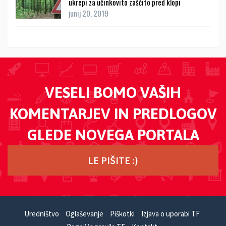
ukrepi za učinkovito zaščito pred klopi
junij 20, 2019
VESELI BOMO VAŠIH
KOMENTARJEV IN PREDLOGOV
GLEDE NOVEGA PORTALA
LE PIŠITE :)
Uredništvo
Oglaševanje
Piškotki
Izjava o uporabi TF