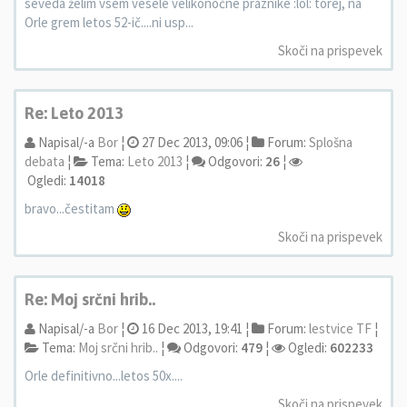
seveda želim vsem vesele velikonočne praznike :lol: torej, na
Orle grem letos 52-ič....ni usp...
Skoči na prispevek
Re: Leto 2013
Napisal/-a
Bor
¦
27 Dec 2013, 09:06 ¦
Forum:
Splošna
debata
¦
Tema:
Leto 2013
¦
Odgovori:
26
¦
Ogledi:
14018
bravo...čestitam
Skoči na prispevek
Re: Moj srčni hrib..
Napisal/-a
Bor
¦
16 Dec 2013, 19:41 ¦
Forum:
lestvice TF
¦
Tema:
Moj srčni hrib..
¦
Odgovori:
479
¦
Ogledi:
602233
Orle definitivno...letos 50x....
Skoči na prispevek