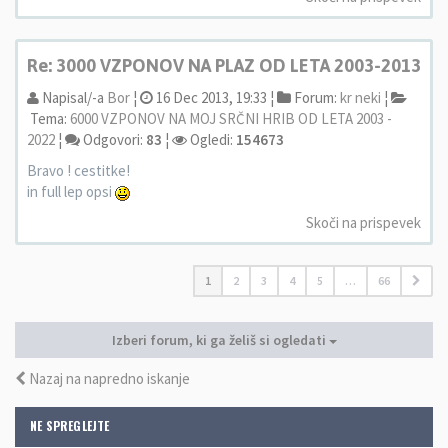
Re: 3000 VZPONOV NA PLAZ OD LETA 2003-2013
Napisal/-a
Bor
¦
16 Dec 2013, 19:33 ¦
Forum:
kr neki
¦
Tema:
6000 VZPONOV NA MOJ SRČNI HRIB OD LETA 2003 -
2022
¦
Odgovori:
83
¦
Ogledi:
154673
Bravo ! cestitke!
in full lep opsi
Skoči na prispevek
1
2
3
4
5
…
66
Izberi forum, ki ga želiš si ogledati
Nazaj na napredno iskanje
NE SPREGLEJTE