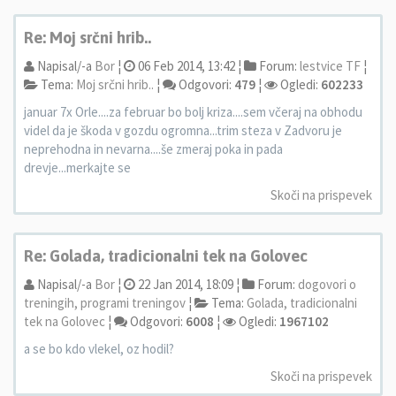
Re: Moj srčni hrib..
Napisal/-a
Bor
¦
06 Feb 2014, 13:42 ¦
Forum:
lestvice TF
¦
Tema:
Moj srčni hrib..
¦
Odgovori:
479
¦
Ogledi:
602233
januar 7x Orle....za februar bo bolj kriza....sem včeraj na obhodu
videl da je škoda v gozdu ogromna...trim steza v Zadvoru je
neprehodna in nevarna....še zmeraj poka in pada
drevje...merkajte se
Skoči na prispevek
Re: Golada, tradicionalni tek na Golovec
Napisal/-a
Bor
¦
22 Jan 2014, 18:09 ¦
Forum:
dogovori o
treningih, programi treningov
¦
Tema:
Golada, tradicionalni
tek na Golovec
¦
Odgovori:
6008
¦
Ogledi:
1967102
a se bo kdo vlekel, oz hodil?
Skoči na prispevek