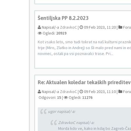
Šentiljska PP 8.2.2023
Napisal/-a
ZdravkoC
¦
09 Feb 2023, 11:20 ¦
For
Ogledi:
20919
Kot vsako leto, smo tudi tokrat na naš kulturni praznik 
trije (Miro, Zlatko in Andrej) so šli malo pred nami i
novinec, ostali pa vsi poznavalci trase. Pri...
Re: Aktualen koledar tekaških prireditev
Napisal/-a
ZdravkoC
¦
09 Feb 2023, 11:10 ¦
For
Odgovori:
15
¦
Ogledi:
11276
ugor napisal/-a:
ZdravkoC napisal/-a:
Morda kdo ve, kako in kdaj bo Zagreb-Č