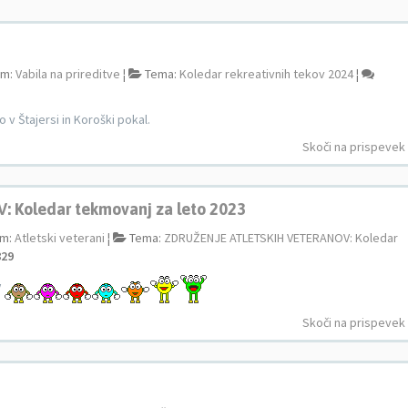
um:
Vabila na prireditve
¦
Tema:
Koledar rekreativnih tekov 2024
¦
o v Štajersi in Koroški pokal.
Skoči na prispevek
Koledar tekmovanj za leto 2023
um:
Atletski veterani
¦
Tema:
ZDRUŽENJE ATLETSKIH VETERANOV: Koledar
829
V
Skoči na prispevek