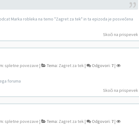
e podcat Marka robleka na temo "Zagret za tek" in ta epizoda je posvečena
Skoči na prispevek
m:
spletne povezave
¦
Tema:
Zagret za tek
¦
Odgovori:
7
¦
tega foruma
Skoči na prispevek
m:
spletne povezave
¦
Tema:
Zagret za tek
¦
Odgovori:
7
¦