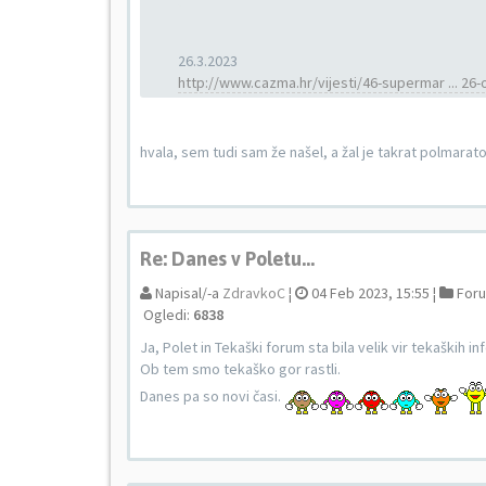
26.3.2023
http://www.cazma.hr/vijesti/46-supermar ... 26-
hvala, sem tudi sam že našel, a žal je takrat polmara
Re: Danes v Poletu...
Napisal/-a
ZdravkoC
¦
04 Feb 2023, 15:55 ¦
For
Ogledi:
6838
Ja, Polet in Tekaški forum sta bila velik vir tekaških in
Ob tem smo tekaško gor rastli.
Danes pa so novi časi.