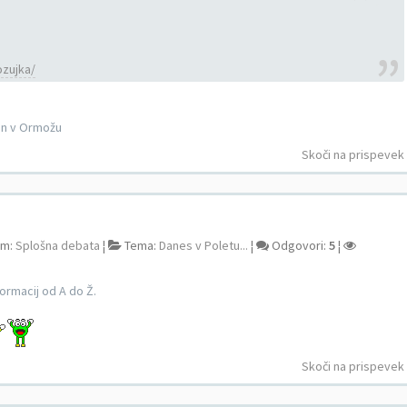
ozujka/
ton v Ormožu
Skoči na prispevek
um:
Splošna debata
¦
Tema:
Danes v Poletu...
¦
Odgovori:
5
¦
formacij od A do Ž.
Skoči na prispevek