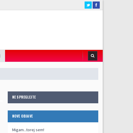
I
NE SPREGLEJTE
NOVE OBJAVE
Migam...torej sem!