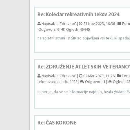
Re: Koledar rekreativnih tekov 2024
Napisal/-a
ZdravkoC
¦
27 Nov 2023, 10:36 ¦
For
Odgovori:
4
¦
Ogledi:
46440
na spletni strani TD ŠIK so objavljeni vsi teki, ki spadaj
Re: ZDRUŽENJE ATLETSKIH VETERANOV: 
Napisal/-a
ZdravkoC
¦
02 Mar 2023, 11:26 ¦
For
tekmovanj za leto 2023
¦
Odgovori:
1
¦
Ogledi:
4
super je, da se te informacije najdejo, hvala @Matjaž
Re: ČAS KORONE