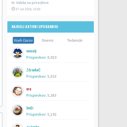
In:
Vabila na prireditve
27 Jul 2026, 15:02
NAJBOLJ AKTIVNI UPORABNIKI
Vseh časov
Dnevni
Tedenski
vencelj
Prispevkov:
8,910
ZdravkoC
Prispevkov:
5,533
ero
Prispevkov:
5,383
lenči
Prispevkov:
5,192
zz topka