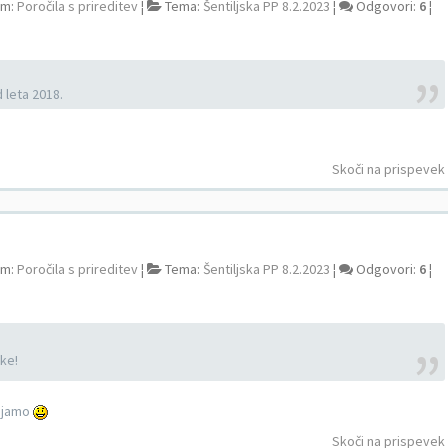
um:
Poročila s prireditev
¦
Tema:
Šentiljska PP 8.2.2023
¦
Odgovori:
6
¦
d leta 2018.
Skoči na prispevek
um:
Poročila s prireditev
¦
Tema:
Šentiljska PP 8.2.2023
¦
Odgovori:
6
¦
ke!
tajamo
Skoči na prispevek