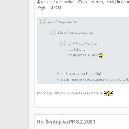
Napisal/-a
ZdravkoC
¦
26 Feb 2023, 19:05 ¦
For
Ogledi:
52035
spela* napisal/-a:
ZdravkoC napisal/-a:
spela* napisal/-a:
no, tako ...
jaz imam raje pivo
Kaki Štajerec pa te si, čuj?
No, saj meni je všeč, štajerska vina so dob
morda ja, ampak pivo je tekaška hrana
Re: Šentiljska PP 8.2.2023