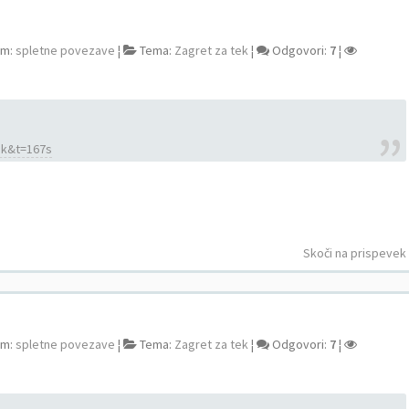
um:
spletne povezave
¦
Tema:
Zagret za tek
¦
Odgovori:
7
¦
Dk&t=167s
Skoči na prispevek
um:
spletne povezave
¦
Tema:
Zagret za tek
¦
Odgovori:
7
¦