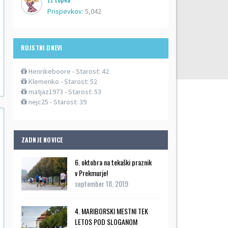
Prispevkov:
5,042
ROJSTNI DNEVI
Henrikeboore
- Starost: 42
Klemenko
- Starost: 52
matjaz1973
- Starost: 53
nejc25
- Starost: 39
ZADNJE NOVICE
6. oktobra na tekaški praznik
v Prekmurje!
september 18, 2019
4. MARIBORSKI MESTNI TEK
LETOS POD SLOGANOM