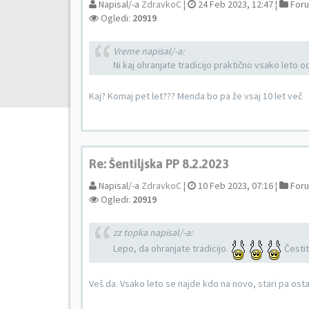
Napisal/-a
ZdravkoC
¦
24 Feb 2023, 12:47 ¦
For
Ogledi:
20919
Vreme napisal/-a:
Ni kaj ohranjate tradicijo praktično vsako leto o
Kaj? Komaj pet let??? Menda bo pa že vsaj 10 let več
Re: Šentiljska PP 8.2.2023
Napisal/-a
ZdravkoC
¦
10 Feb 2023, 07:16 ¦
For
Ogledi:
20919
zz topka napisal/-a:
Lepo, da ohranjate tradicijo.
Čestit
Veš da. Vsako leto se najde kdo na novo, stari pa os