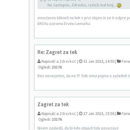
Ne zastopim, Zdravko, razloži mal bolj...
enostavno klikneš na link v prvi objavi in se ti odpr
EROtu oziroma Ervinu Lemarku
Re: Zagret za tek
Napisal/-a
ZdravkoC
¦
31 Jan 2023, 14:50 ¦
Foru
Ogledi:
23176
Res neverjetno, da na TF folk nima pojma o začetkih 
Zagret za tek
Napisal/-a
ZdravkoC
¦
27 Jan 2023, 15:56 ¦
Foru
Ogledi:
23176
Nisem zasledil, da bi kdo objavil tole povezavo