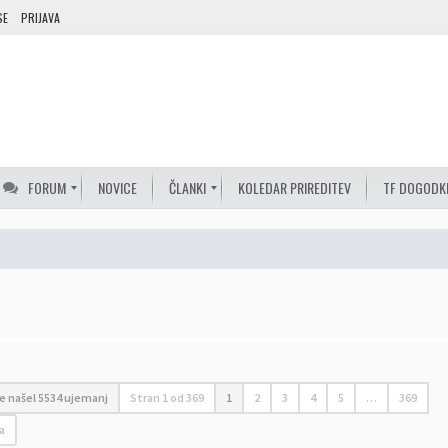
SE
PRIJAVA
FORUM
NOVICE
ČLANKI
KOLEDAR PRIREDITEV
TF DOGODK
je našel 5534 ujemanj
Stran
1
od
369
1
2
3
4
5
…
369
a