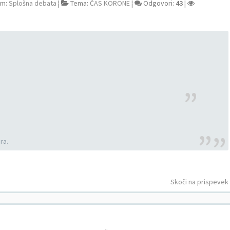
um:
Splošna debata
¦
Tema:
ČAS KORONE
¦
Odgovori:
43
¦
ra.
Skoči na prispevek