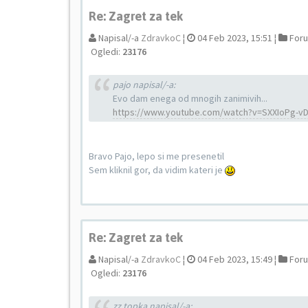
Re: Zagret za tek
Napisal/-a
ZdravkoC
¦
04 Feb 2023, 15:51 ¦
For
Ogledi:
23176
pajo napisal/-a:
Evo dam enega od mnogih zanimivih...
https://www.youtube.com/watch?v=SXXIoPg-v
Bravo Pajo, lepo si me presenetil
Sem kliknil gor, da vidim kateri je
Re: Zagret za tek
Napisal/-a
ZdravkoC
¦
04 Feb 2023, 15:49 ¦
For
Ogledi:
23176
zz topka napisal/-a: