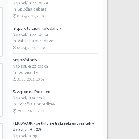
Napisal/-a
zz topka
In:
Splošna debata
07 Avg 2026, 20:36
https://tekaski-koledar.si/
Napisal/-a
zz topka
In:
Vabila na prireditve
04 Avg 2026, 19:48
Moj srčni hrib..
Napisal/-a
zz topka
In:
lestvice TF
31 Jul 2026, 10:59
5. vzpon na Porezen
Napisal/-a
vencelj
In:
Poročila s prireditev
29 Jul 2026, 17:13
TEK DVOJK - petkilometrski rekreativni tek v
dvoje, 5. 9. 2026
Napisal/-a
ziga