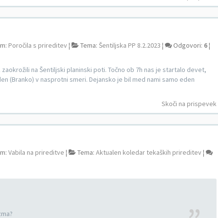
um:
Poročila s prireditev
¦
Tema:
Šentiljska PP 8.2.2023
¦
Odgovori:
6
¦
zaokrožili na Šentiljski planinski poti. Točno ob 7h nas je startalo devet,
n eden (Branko) v nasprotni smeri. Dejansko je bil med nami samo eden
Skoči na prispevek
um:
Vabila na prireditve
¦
Tema:
Aktualen koledar tekaških prireditev
¦
azma?