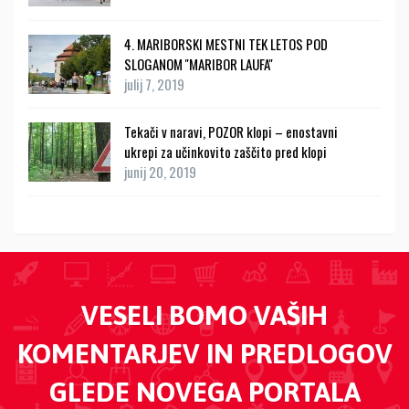
4. MARIBORSKI MESTNI TEK LETOS POD
SLOGANOM ''MARIBOR LAUFA''
julij 7, 2019
Tekači v naravi, POZOR klopi – enostavni
ukrepi za učinkovito zaščito pred klopi
junij 20, 2019
VESELI BOMO VAŠIH
KOMENTARJEV IN PREDLOGOV
GLEDE NOVEGA PORTALA