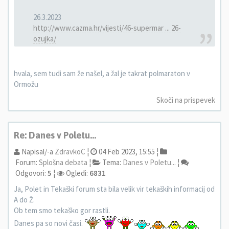
26.3.2023
http://www.cazma.hr/vijesti/46-supermar ... 26-
ozujka/
hvala, sem tudi sam že našel, a žal je takrat polmaraton v
Ormožu
Skoči na prispevek
Re: Danes v Poletu...
Napisal/-a
ZdravkoC
¦
04 Feb 2023, 15:55 ¦
Forum:
Splošna debata
¦
Tema:
Danes v Poletu...
¦
Odgovori:
5
¦
Ogledi:
6831
Ja, Polet in Tekaški forum sta bila velik vir tekaških informacij od
A do Ž.
Ob tem smo tekaško gor rastli.
Danes pa so novi časi.