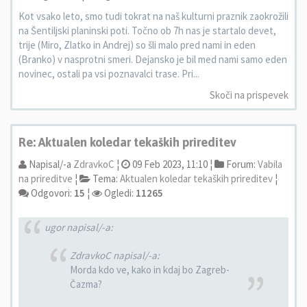
Kot vsako leto, smo tudi tokrat na naš kulturni praznik zaokrožili
na Šentiljski planinski poti. Točno ob 7h nas je startalo devet,
trije (Miro, Zlatko in Andrej) so šli malo pred nami in eden
(Branko) v nasprotni smeri. Dejansko je bil med nami samo eden
novinec, ostali pa vsi poznavalci trase. Pri...
Skoči na prispevek
Re: Aktualen koledar tekaških prireditev
Napisal/-a
ZdravkoC
¦
09 Feb 2023, 11:10 ¦
Forum:
Vabila
na prireditve
¦
Tema:
Aktualen koledar tekaških prireditev
¦
Odgovori:
15
¦
Ogledi:
11265
ugor napisal/-a:
ZdravkoC napisal/-a:
Morda kdo ve, kako in kdaj bo Zagreb-
Čazma?