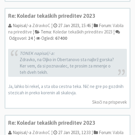
Re: Koledar tekaških prireditev 2023
Napisal/-a
ZdravkoC
¦
27 Jan 2023, 15:46 ¦
Forum:
Vabila
na prireditve
¦
Tema:
Koledar tekaških prireditev 2023
¦
Odgovori:
24
¦
Ogledi:
67400
TONEK napisal/-a:
Zdravko, na Oljko in Obertanovo sta najbrž gorska?
Ker vem, da si poznavalec, te prosim za mnenje o
teh dveh tekih.
Ja, lahko bi rekel, a sta oba cestna teka. Nič ne gre po gozdnih
stezicah in preko korenin ali skalovja.
Skoči na prispevek
Re: Koledar tekaških prireditev 2023
Napisal/-a
ZdravkoC
¦
27 Jan 2023, 12:33 ¦
Forum:
Vabila