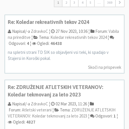
1
2
3
4
5
…
369
Re: Koledar rekreativnih tekov 2024
Napisal/-a
ZdravkoC
¦
27 Nov 2023, 10:36 ¦
Forum:
Vabila
na prireditve
¦
Tema:
Koledar rekreativnih tekov 2024
¦
Odgovori:
4
¦
Ogledi:
46438
na spletni strani TD ŠIK so objavljeni vsi teki, ki spadajo v
Štajersi in Koroški pokal.
Skoči na prispevek
Re: ZDRUŽENJE ATLETSKIH VETERANOV:
Koledar tekmovanj za leto 2023
Napisal/-a
ZdravkoC
¦
02 Mar 2023, 11:26 ¦
Forum:
Atletski veterani
¦
Tema:
ZDRUŽENJE ATLETSKIH
VETERANOV: Koledar tekmovanj za leto 2023
¦
Odgovori:
1
¦
Ogledi:
4827