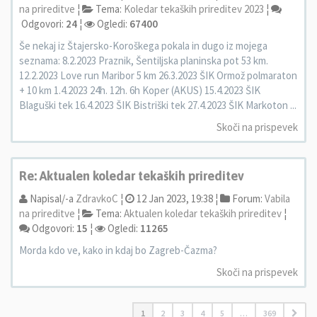
na prireditve
¦
Tema:
Koledar tekaških prireditev 2023
¦
Odgovori:
24
¦
Ogledi:
67400
Še nekaj iz Štajersko-Koroškega pokala in dugo iz mojega
seznama: 8.2.2023 Praznik, Šentiljska planinska pot 53 km.
12.2.2023 Love run Maribor 5 km 26.3.2023 ŠIK Ormož polmaraton
+ 10 km 1.4.2023 24h. 12h. 6h Koper (AKUS) 15.4.2023 ŠIK
Blaguški tek 16.4.2023 ŠIK Bistriški tek 27.4.2023 ŠIK Markoton ...
Skoči na prispevek
Re: Aktualen koledar tekaških prireditev
Napisal/-a
ZdravkoC
¦
12 Jan 2023, 19:38 ¦
Forum:
Vabila
na prireditve
¦
Tema:
Aktualen koledar tekaških prireditev
¦
Odgovori:
15
¦
Ogledi:
11265
Morda kdo ve, kako in kdaj bo Zagreb-Čazma?
Skoči na prispevek
1
2
3
4
5
…
369