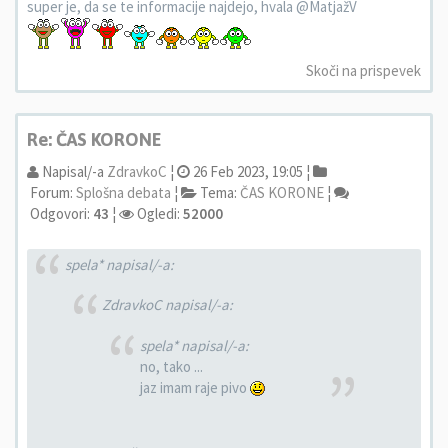
super je, da se te informacije najdejo, hvala @MatjažV
Skoči na prispevek
Re: ČAS KORONE
Napisal/-a
ZdravkoC
¦
26 Feb 2023, 19:05 ¦
Forum:
Splošna debata
¦
Tema:
ČAS KORONE
¦
Odgovori:
43
¦
Ogledi:
52000
spela* napisal/-a:
ZdravkoC napisal/-a:
spela* napisal/-a:
no, tako ...
jaz imam raje pivo