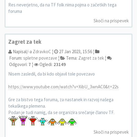
Res neverjetno, da na TF folk nima pojma o začetkih tega
foruma
Skoči na prispevek
Zagret za tek
Napisal/-a
ZdravkoC
¦
27 Jan 2023, 15:56 ¦
Forum:
spletne povezave
¦
Tema:
Zagret za tek
¦
Odgovori:
7
¦
Ogledi:
23149
Nisem zasledil, da bi kdo objavil tole povezavo
https://www.youtube.com/watch?v=XibU_3wnAC0&t=22s
Gre za bistvo tega foruma, za nastanek in razvoj našega
tekaškega plemena.
Podan je tudi namig, da se organizira srečanje članov TF.
Skoči na prispevek