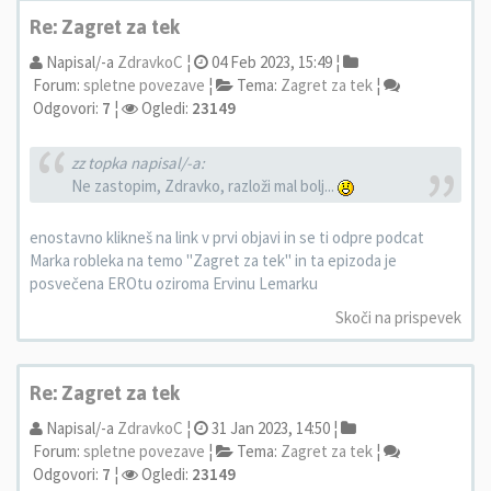
Re: Zagret za tek
Napisal/-a
ZdravkoC
¦
04 Feb 2023, 15:49 ¦
Forum:
spletne povezave
¦
Tema:
Zagret za tek
¦
Odgovori:
7
¦
Ogledi:
23149
zz topka napisal/-a:
Ne zastopim, Zdravko, razloži mal bolj...
enostavno klikneš na link v prvi objavi in se ti odpre podcat
Marka robleka na temo "Zagret za tek" in ta epizoda je
posvečena EROtu oziroma Ervinu Lemarku
Skoči na prispevek
Re: Zagret za tek
Napisal/-a
ZdravkoC
¦
31 Jan 2023, 14:50 ¦
Forum:
spletne povezave
¦
Tema:
Zagret za tek
¦
Odgovori:
7
¦
Ogledi:
23149