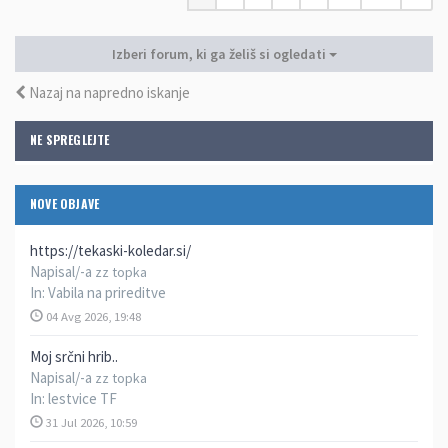
Izberi forum, ki ga želiš si ogledati
Nazaj na napredno iskanje
NE SPREGLEJTE
NOVE OBJAVE
https://tekaski-koledar.si/
Napisal/-a
zz topka
In:
Vabila na prireditve
04 Avg 2026, 19:48
Moj srčni hrib..
Napisal/-a
zz topka
In:
lestvice TF
31 Jul 2026, 10:59