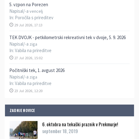
5. vzpon na Porezen
Napisal/-a
vencelj
In:
Poročila s prireditev
29 Jul 2026, 17:13
TEK DVOJK - petkilometrski rekreativni tek v dvoje, 5. 9. 2026
Napisal/-a
ziga
In:
Vabila na prireditve
27 Jul 2026, 15:02
Počitniški tek, 1. avgust 2026
Napisal/-a
ziga
In:
Vabila na prireditve
23 Jul 2026, 12:20
ZADNJE NOVICE
6. oktobra na tekaški praznik v Prekmurje!
september 18, 2019