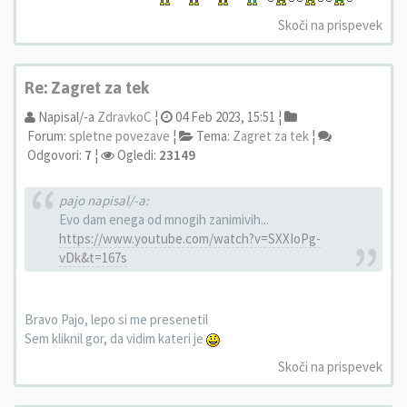
Skoči na prispevek
Re: Zagret za tek
Napisal/-a
ZdravkoC
¦
04 Feb 2023, 15:51 ¦
Forum:
spletne povezave
¦
Tema:
Zagret za tek
¦
Odgovori:
7
¦
Ogledi:
23149
pajo napisal/-a:
Evo dam enega od mnogih zanimivih...
https://www.youtube.com/watch?v=SXXIoPg-
vDk&t=167s
Bravo Pajo, lepo si me presenetil
Sem kliknil gor, da vidim kateri je
Skoči na prispevek