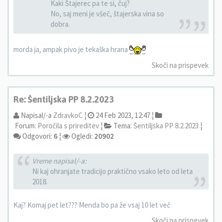
Kaki Štajerec pa te si, čuj?
No, saj meni je všeč, štajerska vina so
dobra.
morda ja, ampak pivo je tekaška hrana
Skoči na prispevek
Re: Šentiljska PP 8.2.2023
Napisal/-a
ZdravkoC
¦
24 Feb 2023, 12:47 ¦
Forum:
Poročila s prireditev
¦
Tema:
Šentiljska PP 8.2.2023
¦
Odgovori:
6
¦
Ogledi:
20902
Vreme napisal/-a:
Ni kaj ohranjate tradicijo praktično vsako leto od leta
2018.
Kaj? Komaj pet let??? Menda bo pa že vsaj 10 let več
Skoči na prispevek