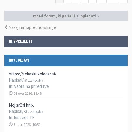
Izberi forum, ki ga želiš si ogledati
Nazaj na napredno iskanje
NE SPREGLEJTE
NOVE OBJAVE
https://tekaski-koledar.si/
Napisal/-a
zz topka
In:
Vabila na prireditve
04 Avg 2026, 19:48
Moj srčni hrib..
Napisal/-a
zz topka
In:
lestvice TF
31 Jul 2026, 10:59