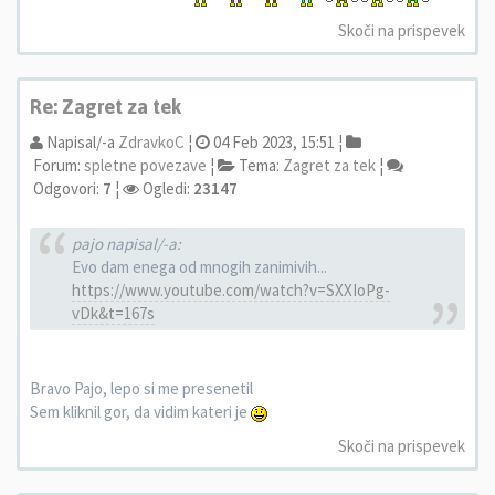
Skoči na prispevek
Re: Zagret za tek
Napisal/-a
ZdravkoC
¦
04 Feb 2023, 15:51 ¦
Forum:
spletne povezave
¦
Tema:
Zagret za tek
¦
Odgovori:
7
¦
Ogledi:
23147
pajo napisal/-a:
Evo dam enega od mnogih zanimivih...
https://www.youtube.com/watch?v=SXXIoPg-
vDk&t=167s
Bravo Pajo, lepo si me presenetil
Sem kliknil gor, da vidim kateri je
Skoči na prispevek