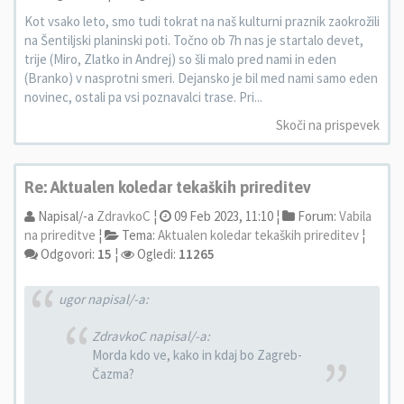
Kot vsako leto, smo tudi tokrat na naš kulturni praznik zaokrožili
na Šentiljski planinski poti. Točno ob 7h nas je startalo devet,
trije (Miro, Zlatko in Andrej) so šli malo pred nami in eden
(Branko) v nasprotni smeri. Dejansko je bil med nami samo eden
novinec, ostali pa vsi poznavalci trase. Pri...
Skoči na prispevek
Re: Aktualen koledar tekaških prireditev
Napisal/-a
ZdravkoC
¦
09 Feb 2023, 11:10 ¦
Forum:
Vabila
na prireditve
¦
Tema:
Aktualen koledar tekaških prireditev
¦
Odgovori:
15
¦
Ogledi:
11265
ugor napisal/-a:
ZdravkoC napisal/-a:
Morda kdo ve, kako in kdaj bo Zagreb-
Čazma?