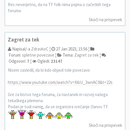
Res neverjetno, da na TF folk nima pojma o začetkih tega
foruma
Skoči na prispevek
Zagret za tek
Napisal/-a
ZdravkoC
¦
27 Jan 2023, 15:56 ¦
Forum:
spletne povezave
¦
Tema:
Zagret za tek
¦
Odgovori:
7
¦
Ogledi:
23147
Nisem zasledil, da bi kdo objavil tole povezavo
https://www.youtube.com/watch?v=XibU_3wnAC0&t=22s
Gre za bistvo tega foruma, za nastanek in razvoj našega
tekaškega plemena.
Podan je tudi namig, da se organizira srečanje članov TF.
Skoči na prispevek