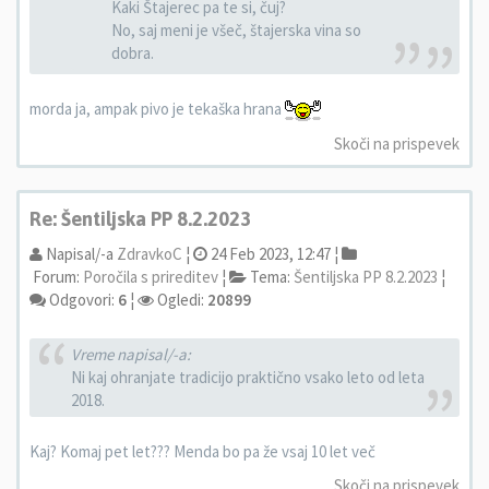
Kaki Štajerec pa te si, čuj?
No, saj meni je všeč, štajerska vina so
dobra.
morda ja, ampak pivo je tekaška hrana
Skoči na prispevek
Re: Šentiljska PP 8.2.2023
Napisal/-a
ZdravkoC
¦
24 Feb 2023, 12:47 ¦
Forum:
Poročila s prireditev
¦
Tema:
Šentiljska PP 8.2.2023
¦
Odgovori:
6
¦
Ogledi:
20899
Vreme napisal/-a:
Ni kaj ohranjate tradicijo praktično vsako leto od leta
2018.
Kaj? Komaj pet let??? Menda bo pa že vsaj 10 let več
Skoči na prispevek