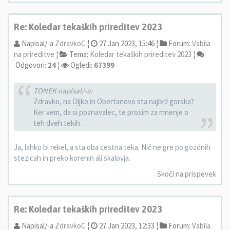
Re: Koledar tekaških prireditev 2023
Napisal/-a
ZdravkoC
¦
27 Jan 2023, 15:46 ¦
Forum:
Vabila
na prireditve
¦
Tema:
Koledar tekaških prireditev 2023
¦
Odgovori:
24
¦
Ogledi:
67399
TONEK napisal/-a:
Zdravko, na Oljko in Obertanovo sta najbrž gorska?
Ker vem, da si poznavalec, te prosim za mnenje o
teh dveh tekih.
Ja, lahko bi rekel, a sta oba cestna teka. Nič ne gre po gozdnih
stezicah in preko korenin ali skalovja.
Skoči na prispevek
Re: Koledar tekaških prireditev 2023
Napisal/-a
ZdravkoC
¦
27 Jan 2023, 12:33 ¦
Forum:
Vabila