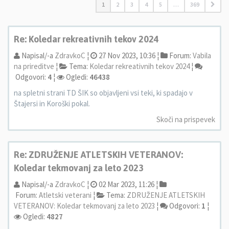
1
2
3
4
5
…
369
Re: Koledar rekreativnih tekov 2024
Napisal/-a
ZdravkoC
¦
27 Nov 2023, 10:36 ¦
Forum:
Vabila
na prireditve
¦
Tema:
Koledar rekreativnih tekov 2024
¦
Odgovori:
4
¦
Ogledi:
46438
na spletni strani TD ŠIK so objavljeni vsi teki, ki spadajo v
Štajersi in Koroški pokal.
Skoči na prispevek
Re: ZDRUŽENJE ATLETSKIH VETERANOV:
Koledar tekmovanj za leto 2023
Napisal/-a
ZdravkoC
¦
02 Mar 2023, 11:26 ¦
Forum:
Atletski veterani
¦
Tema:
ZDRUŽENJE ATLETSKIH
VETERANOV: Koledar tekmovanj za leto 2023
¦
Odgovori:
1
¦
Ogledi:
4827