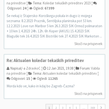
na prireditve
¦
Tema:
Koledar tekaških prireditev 2023
¦
Odgovori:
24
¦
Ogledi:
67399
Še nekaj iz Štajersko-Koroškega pokala in dugo iz mojega
seznama: 8.2.2023 Praznik, Šentiljska planinska pot 53 km.
12.2.2023 Love run Maribor 5 km 26.3.2023 ŠIK Ormož polmaraton
+ 10 km 1.4.2023 24h. 12h. 6h Koper (AKUS) 15.4.2023 ŠIK
Blaguški tek 16.4.2023 ŠIK Bistriški tek 27.4.2023 ŠIK Markoton ...
Skoči na prispevek
Re: Aktualen koledar tekaških prireditev
Napisal/-a
ZdravkoC
¦
12 Jan 2023, 19:38 ¦
Forum:
Vabila
na prireditve
¦
Tema:
Aktualen koledar tekaških prireditev
¦
Odgovori:
15
¦
Ogledi:
11265
Morda kdo ve, kako in kdaj bo Zagreb-Čazma?
Skoči na prispevek
1
2
3
4
5
…
369