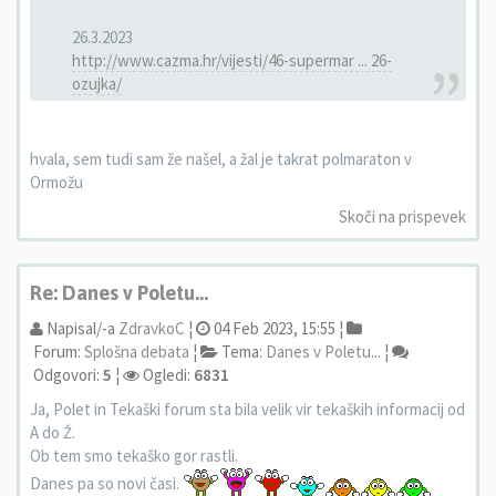
26.3.2023
http://www.cazma.hr/vijesti/46-supermar ... 26-
ozujka/
hvala, sem tudi sam že našel, a žal je takrat polmaraton v
Ormožu
Skoči na prispevek
Re: Danes v Poletu...
Napisal/-a
ZdravkoC
¦
04 Feb 2023, 15:55 ¦
Forum:
Splošna debata
¦
Tema:
Danes v Poletu...
¦
Odgovori:
5
¦
Ogledi:
6831
Ja, Polet in Tekaški forum sta bila velik vir tekaških informacij od
A do Ž.
Ob tem smo tekaško gor rastli.
Danes pa so novi časi.