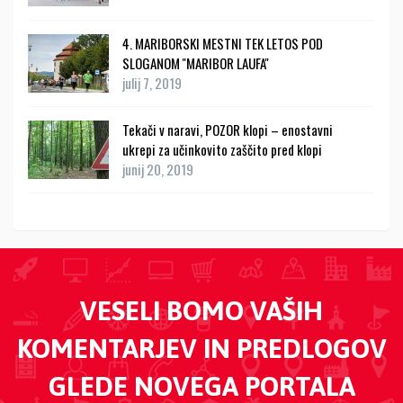
4. MARIBORSKI MESTNI TEK LETOS POD
SLOGANOM ''MARIBOR LAUFA''
julij 7, 2019
Tekači v naravi, POZOR klopi – enostavni
ukrepi za učinkovito zaščito pred klopi
junij 20, 2019
VESELI BOMO VAŠIH
KOMENTARJEV IN PREDLOGOV
GLEDE NOVEGA PORTALA