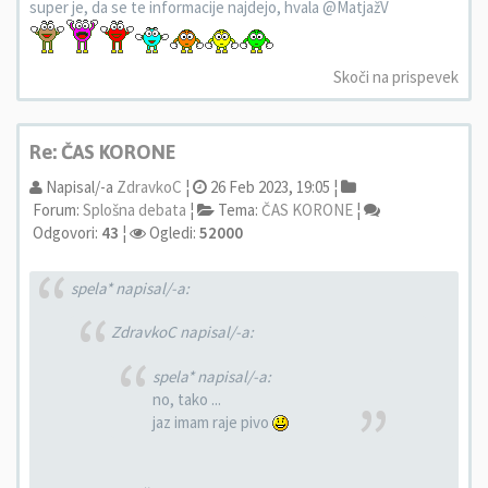
super je, da se te informacije najdejo, hvala @MatjažV
Skoči na prispevek
Re: ČAS KORONE
Napisal/-a
ZdravkoC
¦
26 Feb 2023, 19:05 ¦
Forum:
Splošna debata
¦
Tema:
ČAS KORONE
¦
Odgovori:
43
¦
Ogledi:
52000
spela* napisal/-a:
ZdravkoC napisal/-a:
spela* napisal/-a:
no, tako ...
jaz imam raje pivo