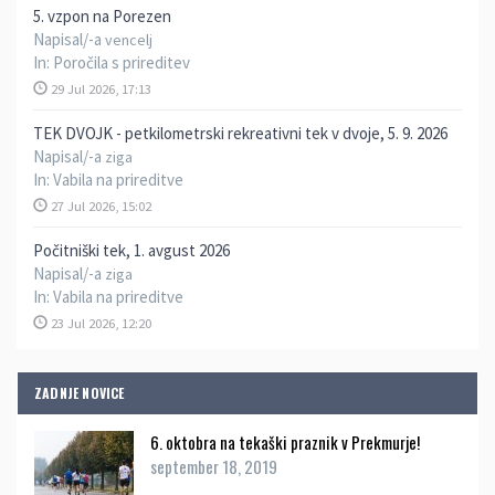
5. vzpon na Porezen
Napisal/-a
vencelj
In:
Poročila s prireditev
29 Jul 2026, 17:13
TEK DVOJK - petkilometrski rekreativni tek v dvoje, 5. 9. 2026
Napisal/-a
ziga
In:
Vabila na prireditve
27 Jul 2026, 15:02
Počitniški tek, 1. avgust 2026
Napisal/-a
ziga
In:
Vabila na prireditve
23 Jul 2026, 12:20
ZADNJE NOVICE
6. oktobra na tekaški praznik v Prekmurje!
september 18, 2019