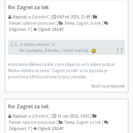
Re: Zagret za tek
Napisal/-a
ZdravkoC
¦
04 Feb 2023, 15:49 ¦
Forum:
spletne povezave
¦
Tema:
Zagret za tek
¦
Odgovori:
7
¦
Ogledi:
23147
zz topka napisal/-a:
Ne zastopim, Zdravko, razloži mal bolj...
enostavno klikneš na link v prvi objavi in se ti odpre podcat
Marka robleka na temo "Zagret za tek" in ta epizoda je
posvečena EROtu oziroma Ervinu Lemarku
Skoči na prispevek
Re: Zagret za tek
Napisal/-a
ZdravkoC
¦
31 Jan 2023, 14:50 ¦
Forum:
spletne povezave
¦
Tema:
Zagret za tek
¦
Odgovori:
7
¦
Ogledi:
23147