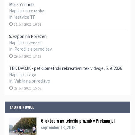
Moj srčni hrib..
Napisal/-a
zz topka
In:
lestvice TF
31 Jul 2026, 10:59
5. vzpon na Porezen
Napisal/-a
vencelj
In:
Poročila s prireditev
29 Jul 2026, 17:13
TEK DVOJK - petkilometrski rekreativni tek v dvoje, 5. 9. 2026
Napisal/-a
ziga
In:
Vabila na prireditve
27 Jul 2026, 15:02
ZADNJE NOVICE
6. oktobra na tekaški praznik v Prekmurje!
september 18, 2019