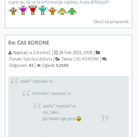
super je, da se te informacije najdejo, hvala @MatjažV
Skoči na prispevek
Re: ČAS KORONE
Napisal/-a
ZdravkoC
¦
26 Feb 2023, 19:05 ¦
Forum:
Splošna debata
¦
Tema:
ČAS KORONE
¦
Odgovori:
43
¦
Ogledi:
52049
spela* napisal/-a:
ZdravkoC napisal/-a:
spela* napisal/-a:
no, tako ...
jaz imam raje pivo