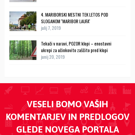
4. MARIBORSKI MESTNI TEK LETOS POD
SLOGANOM ''MARIBOR LAUFA''
julij 7, 2019
Tekači v naravi, POZOR klopi – enostavni
ukrepi za učinkovito zaščito pred klopi
junij 20, 2019
VESELI BOMO VAŠIH
KOMENTARJEV IN PREDLOGOV
GLEDE NOVEGA PORTALA