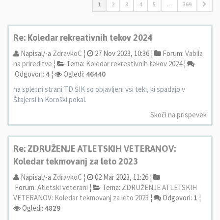
1
2
3
4
5
…
369
Re: Koledar rekreativnih tekov 2024
Napisal/-a
ZdravkoC
¦
27 Nov 2023, 10:36 ¦
Forum:
Vabila
na prireditve
¦
Tema:
Koledar rekreativnih tekov 2024
¦
Odgovori:
4
¦
Ogledi:
46440
na spletni strani TD ŠIK so objavljeni vsi teki, ki spadajo v
Štajersi in Koroški pokal.
Skoči na prispevek
Re: ZDRUŽENJE ATLETSKIH VETERANOV:
Koledar tekmovanj za leto 2023
Napisal/-a
ZdravkoC
¦
02 Mar 2023, 11:26 ¦
Forum:
Atletski veterani
¦
Tema:
ZDRUŽENJE ATLETSKIH
VETERANOV: Koledar tekmovanj za leto 2023
¦
Odgovori:
1
¦
Ogledi:
4829