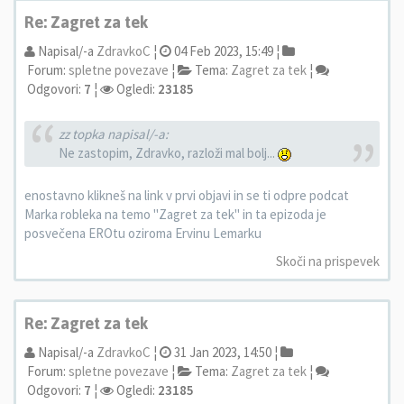
Re: Zagret za tek
Napisal/-a
ZdravkoC
¦
04 Feb 2023, 15:49 ¦
Forum:
spletne povezave
¦
Tema:
Zagret za tek
¦
Odgovori:
7
¦
Ogledi:
23185
zz topka napisal/-a:
Ne zastopim, Zdravko, razloži mal bolj...
enostavno klikneš na link v prvi objavi in se ti odpre podcat
Marka robleka na temo "Zagret za tek" in ta epizoda je
posvečena EROtu oziroma Ervinu Lemarku
Skoči na prispevek
Re: Zagret za tek
Napisal/-a
ZdravkoC
¦
31 Jan 2023, 14:50 ¦
Forum:
spletne povezave
¦
Tema:
Zagret za tek
¦
Odgovori:
7
¦
Ogledi:
23185