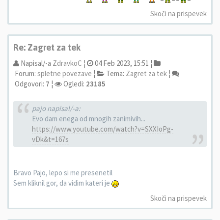
Skoči na prispevek
Re: Zagret za tek
Napisal/-a
ZdravkoC
¦
04 Feb 2023, 15:51 ¦
Forum:
spletne povezave
¦
Tema:
Zagret za tek
¦
Odgovori:
7
¦
Ogledi:
23185
pajo napisal/-a:
Evo dam enega od mnogih zanimivih...
https://www.youtube.com/watch?v=SXXIoPg-
vDk&t=167s
Bravo Pajo, lepo si me presenetil
Sem kliknil gor, da vidim kateri je
Skoči na prispevek