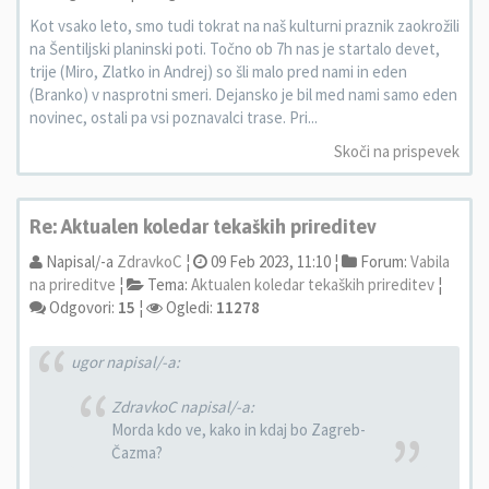
Kot vsako leto, smo tudi tokrat na naš kulturni praznik zaokrožili
na Šentiljski planinski poti. Točno ob 7h nas je startalo devet,
trije (Miro, Zlatko in Andrej) so šli malo pred nami in eden
(Branko) v nasprotni smeri. Dejansko je bil med nami samo eden
novinec, ostali pa vsi poznavalci trase. Pri...
Skoči na prispevek
Re: Aktualen koledar tekaških prireditev
Napisal/-a
ZdravkoC
¦
09 Feb 2023, 11:10 ¦
Forum:
Vabila
na prireditve
¦
Tema:
Aktualen koledar tekaških prireditev
¦
Odgovori:
15
¦
Ogledi:
11278
ugor napisal/-a:
ZdravkoC napisal/-a:
Morda kdo ve, kako in kdaj bo Zagreb-
Čazma?