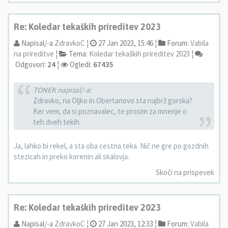
Re: Koledar tekaških prireditev 2023
Napisal/-a
ZdravkoC
¦
27 Jan 2023, 15:46 ¦
Forum:
Vabila
na prireditve
¦
Tema:
Koledar tekaških prireditev 2023
¦
Odgovori:
24
¦
Ogledi:
67435
TONEK napisal/-a:
Zdravko, na Oljko in Obertanovo sta najbrž gorska?
Ker vem, da si poznavalec, te prosim za mnenje o
teh dveh tekih.
Ja, lahko bi rekel, a sta oba cestna teka. Nič ne gre po gozdnih
stezicah in preko korenin ali skalovja.
Skoči na prispevek
Re: Koledar tekaških prireditev 2023
Napisal/-a
ZdravkoC
¦
27 Jan 2023, 12:33 ¦
Forum:
Vabila