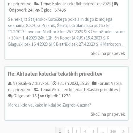
na prireditve
¦
Tema:
Koledar tekaških prireditev 2023
¦
Odgovori:
24
¦
Ogledi:
67435
Še nekaj iz Štajersko-Koroškega pokala in dugo iz mojega
seznama: 8.2.2023 Praznik, Šentiljska planinska pot 53 km.
12.2.2023 Love run Maribor 5 km 26.3.2023 ŠIK Ormož polmaraton
+ 10 km 1.4.2023 24h. 12h. 6h Koper (AKUS) 15.4.2023 ŠIK
Blaguški tek 16.4.2023 ŠIK Bistriški tek 27.4.2023 ŠIK Markoton ...
Skoči na prispevek
Re: Aktualen koledar tekaških prireditev
Napisal/-a
ZdravkoC
¦
12 Jan 2023, 19:38 ¦
Forum:
Vabila
na prireditve
¦
Tema:
Aktualen koledar tekaških prireditev
¦
Odgovori:
15
¦
Ogledi:
11278
Morda kdo ve, kako in kdaj bo Zagreb-Čazma?
Skoči na prispevek
1
2
3
4
5
…
369