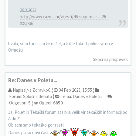
26.3.2023
http://www.cazma.hr/vijesti/46-supermar ... 26-
ozujka/
hvala, sem tudi sam že našel, a žal je takrat polmaraton v
Ormožu
Skoči na prispevek
Re: Danes v Poletu...
Napisal/-a
ZdravkoC
¦
04 Feb 2023, 15:55 ¦
Forum:
Splošna debata
¦
Tema:
Danes v Poletu...
¦
Odgovori:
5
¦
Ogledi:
6850
Ja, Polet in Tekaški forum sta bila velik vir tekaških informacij od
A do Ž.
Ob tem smo tekaško gor rastli.
Danes pa so novi časi.