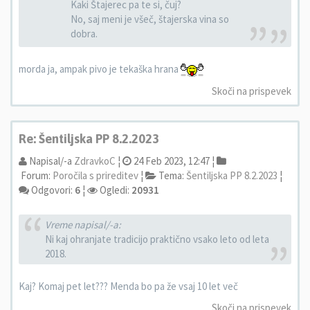
Kaki Štajerec pa te si, čuj?
No, saj meni je všeč, štajerska vina so
dobra.
morda ja, ampak pivo je tekaška hrana
Skoči na prispevek
Re: Šentiljska PP 8.2.2023
Napisal/-a
ZdravkoC
¦
24 Feb 2023, 12:47 ¦
Forum:
Poročila s prireditev
¦
Tema:
Šentiljska PP 8.2.2023
¦
Odgovori:
6
¦
Ogledi:
20931
Vreme napisal/-a:
Ni kaj ohranjate tradicijo praktično vsako leto od leta
2018.
Kaj? Komaj pet let??? Menda bo pa že vsaj 10 let več
Skoči na prispevek