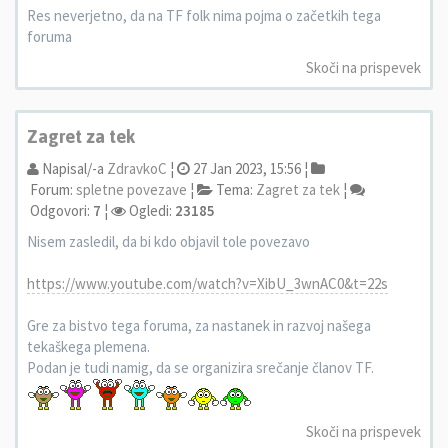
Res neverjetno, da na TF folk nima pojma o začetkih tega
foruma
Skoči na prispevek
Zagret za tek
Napisal/-a
ZdravkoC
¦
27 Jan 2023, 15:56 ¦
Forum:
spletne povezave
¦
Tema:
Zagret za tek
¦
Odgovori:
7
¦
Ogledi:
23185
Nisem zasledil, da bi kdo objavil tole povezavo
https://www.youtube.com/watch?v=XibU_3wnAC0&t=22s
Gre za bistvo tega foruma, za nastanek in razvoj našega
tekaškega plemena.
Podan je tudi namig, da se organizira srečanje članov TF.
Skoči na prispevek