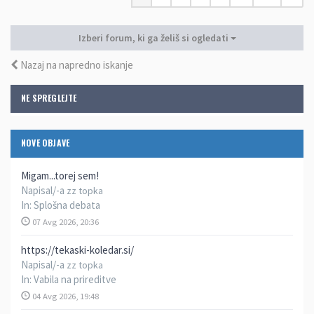
Izberi forum, ki ga želiš si ogledati
Nazaj na napredno iskanje
NE SPREGLEJTE
NOVE OBJAVE
Migam...torej sem!
Napisal/-a
zz topka
In:
Splošna debata
07 Avg 2026, 20:36
https://tekaski-koledar.si/
Napisal/-a
zz topka
In:
Vabila na prireditve
04 Avg 2026, 19:48