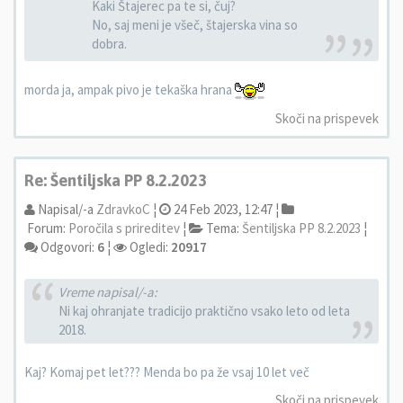
Kaki Štajerec pa te si, čuj?
No, saj meni je všeč, štajerska vina so
dobra.
morda ja, ampak pivo je tekaška hrana
Skoči na prispevek
Re: Šentiljska PP 8.2.2023
Napisal/-a
ZdravkoC
¦
24 Feb 2023, 12:47 ¦
Forum:
Poročila s prireditev
¦
Tema:
Šentiljska PP 8.2.2023
¦
Odgovori:
6
¦
Ogledi:
20917
Vreme napisal/-a:
Ni kaj ohranjate tradicijo praktično vsako leto od leta
2018.
Kaj? Komaj pet let??? Menda bo pa že vsaj 10 let več
Skoči na prispevek