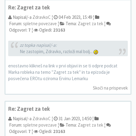
Re: Zagret za tek
Napisal/-a
ZdravkoC
¦
04 Feb 2023, 15:49 ¦
Forum:
spletne povezave
¦
Tema:
Zagret za tek
¦
Odgovori:
7
¦
Ogledi:
23163
zz topka napisal/-a:
Ne zastopim, Zdravko, razloži mal bolj...
enostavno klikneš na link v prvi objavi in se ti odpre podcat
Marka robleka na temo "Zagret za tek" in ta epizoda je
posvečena EROtu oziroma Ervinu Lemarku
Skoči na prispevek
Re: Zagret za tek
Napisal/-a
ZdravkoC
¦
31 Jan 2023, 14:50 ¦
Forum:
spletne povezave
¦
Tema:
Zagret za tek
¦
Odgovori:
7
¦
Ogledi:
23163