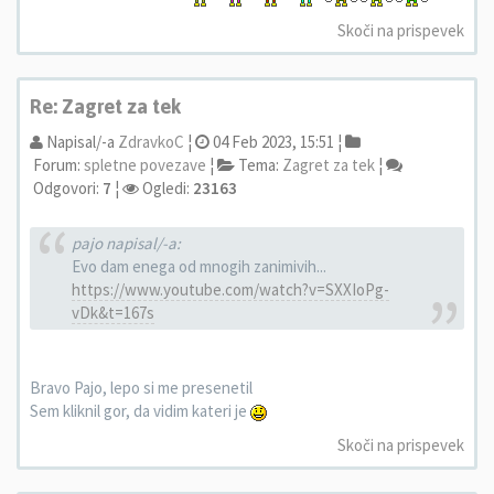
Skoči na prispevek
Re: Zagret za tek
Napisal/-a
ZdravkoC
¦
04 Feb 2023, 15:51 ¦
Forum:
spletne povezave
¦
Tema:
Zagret za tek
¦
Odgovori:
7
¦
Ogledi:
23163
pajo napisal/-a:
Evo dam enega od mnogih zanimivih...
https://www.youtube.com/watch?v=SXXIoPg-
vDk&t=167s
Bravo Pajo, lepo si me presenetil
Sem kliknil gor, da vidim kateri je
Skoči na prispevek