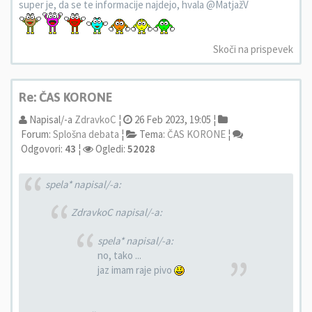
super je, da se te informacije najdejo, hvala @MatjažV
Skoči na prispevek
Re: ČAS KORONE
Napisal/-a
ZdravkoC
¦
26 Feb 2023, 19:05 ¦
Forum:
Splošna debata
¦
Tema:
ČAS KORONE
¦
Odgovori:
43
¦
Ogledi:
52028
spela* napisal/-a:
ZdravkoC napisal/-a:
spela* napisal/-a:
no, tako ...
jaz imam raje pivo