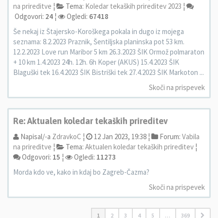
na prireditve
¦
Tema:
Koledar tekaških prireditev 2023
¦
Odgovori:
24
¦
Ogledi:
67418
Še nekaj iz Štajersko-Koroškega pokala in dugo iz mojega
seznama: 8.2.2023 Praznik, Šentiljska planinska pot 53 km.
12.2.2023 Love run Maribor 5 km 26.3.2023 ŠIK Ormož polmaraton
+ 10 km 1.4.2023 24h. 12h. 6h Koper (AKUS) 15.4.2023 ŠIK
Blaguški tek 16.4.2023 ŠIK Bistriški tek 27.4.2023 ŠIK Markoton ...
Skoči na prispevek
Re: Aktualen koledar tekaških prireditev
Napisal/-a
ZdravkoC
¦
12 Jan 2023, 19:38 ¦
Forum:
Vabila
na prireditve
¦
Tema:
Aktualen koledar tekaških prireditev
¦
Odgovori:
15
¦
Ogledi:
11273
Morda kdo ve, kako in kdaj bo Zagreb-Čazma?
Skoči na prispevek
1
2
3
4
5
…
369