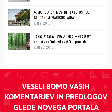
4. MARIBORSKI MESTNI TEK LETOS POD
SLOGANOM ''MARIBOR LAUFA''
julij 7, 2019
Tekači v naravi, POZOR klopi – enostavni
ukrepi za učinkovito zaščito pred klopi
junij 20, 2019
VESELI BOMO VAŠIH
KOMENTARJEV IN PREDLOGOV
GLEDE NOVEGA PORTALA