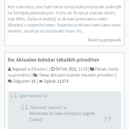
Kot vsako leto, smo tudi tokrat na naš kulturni praznik zaokrožili
na Šentiljski planinski poti. Točno ob 7h nas je startalo devet,
trije (Miro, Zlatko in Andrej) so šli malo pred nami in eden
(Branko) v nasprotni smeri. Dejansko je bil med nami samo eden
novinec, ostali pa vsi poznavalci trase. Pri...
Skoči na prispevek
Re: Aktualen koledar tekaških prireditev
Napisal/-a
ZdravkoC
¦
09 Feb 2023, 11:10 ¦
Forum:
Vabila
na prireditve
¦
Tema:
Aktualen koledar tekaških prireditev
¦
Odgovori:
15
¦
Ogledi:
11273
ugor napisal/-a:
ZdravkoC napisal/-a:
Morda kdo ve, kako in kdaj bo Zagreb-
Čazma?