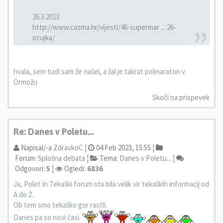
26.3.2023
http://www.cazma.hr/vijesti/46-supermar ... 26-
ozujka/
hvala, sem tudi sam že našel, a žal je takrat polmaraton v
Ormožu
Skoči na prispevek
Re: Danes v Poletu...
Napisal/-a
ZdravkoC
¦
04 Feb 2023, 15:55 ¦
Forum:
Splošna debata
¦
Tema:
Danes v Poletu...
¦
Odgovori:
5
¦
Ogledi:
6836
Ja, Polet in Tekaški forum sta bila velik vir tekaških informacij od
A do Ž.
Ob tem smo tekaško gor rastli.
Danes pa so novi časi.