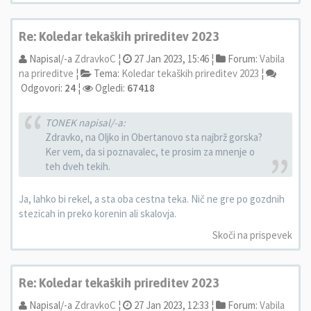
Re: Koledar tekaških prireditev 2023
Napisal/-a
ZdravkoC
¦
27 Jan 2023, 15:46 ¦
Forum:
Vabila
na prireditve
¦
Tema:
Koledar tekaških prireditev 2023
¦
Odgovori:
24
¦
Ogledi:
67418
TONEK napisal/-a:
Zdravko, na Oljko in Obertanovo sta najbrž gorska?
Ker vem, da si poznavalec, te prosim za mnenje o
teh dveh tekih.
Ja, lahko bi rekel, a sta oba cestna teka. Nič ne gre po gozdnih
stezicah in preko korenin ali skalovja.
Skoči na prispevek
Re: Koledar tekaških prireditev 2023
Napisal/-a
ZdravkoC
¦
27 Jan 2023, 12:33 ¦
Forum:
Vabila