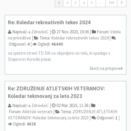
1
2
3
4
5
…
369
Re: Koledar rekreativnih tekov 2024
Napisal/-a
ZdravkoC
¦
27 Nov 2023, 10:36 ¦
Forum:
Vabila
na prireditve
¦
Tema:
Koledar rekreativnih tekov 2024
¦
Odgovori:
4
¦
Ogledi:
46440
na spletni strani TD ŠIK so objavljeni vsi teki, ki spadajo v
Štajersi in Koroški pokal.
Skoči na prispevek
Re: ZDRUŽENJE ATLETSKIH VETERANOV:
Koledar tekmovanj za leto 2023
Napisal/-a
ZdravkoC
¦
02 Mar 2023, 11:26 ¦
Forum:
Atletski veterani
¦
Tema:
ZDRUŽENJE ATLETSKIH
VETERANOV: Koledar tekmovanj za leto 2023
¦
Odgovori:
1
¦
Ogledi:
4828