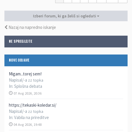
Izberi forum, ki ga želiš si ogledati
Nazaj na napredno iskanje
NE SPREGLEJTE
NOVE OBJAVE
Migam...torej sem!
Napisal/-a
zz topka
In:
Splošna debata
07 Avg 2026, 20:36
https://tekaski-koledar.si/
Napisal/-a
zz topka
In:
Vabila na prireditve
04 Avg 2026, 19:48