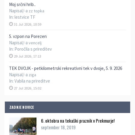
Moj srčni hrib..
Napisal/-a
zz topka
In:
lestvice TF
31 Jul 2026, 10:59
5. vzpon na Porezen
Napisal/-a
vencelj
In:
Poročila s prireditev
29 Jul 2026, 17:13
TEK DVOJK - petkilometrski rekreativni tek v dvoje, 5. 9. 2026
Napisal/-a
ziga
In:
Vabila na prireditve
27 Jul 2026, 15:02
ZADNJE NOVICE
6. oktobra na tekaški praznik v Prekmurje!
september 18, 2019