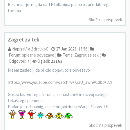
Res neverjetno, da na TF folk nima pojma o začetkih tega
foruma
Skoči na prispevek
Zagret za tek
Napisal/-a
ZdravkoC
¦
27 Jan 2023, 15:56 ¦
Forum:
spletne povezave
¦
Tema:
Zagret za tek
¦
Odgovori:
7
¦
Ogledi:
23163
Nisem zasledil, da bi kdo objavil tole povezavo
https://www.youtube.com/watch?v=XibU_3wnAC0&t=22s
Gre za bistvo tega foruma, za nastanek in razvoj našega
tekaškega plemena.
Podan je tudi namig, da se organizira srečanje članov TF.
Skoči na prispevek