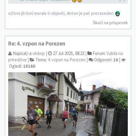
očitno jih boš morala ti objaviti, Anton je pač prezaseden.
Skoči na prispevek
Re: 4. vzpon na Porezen
Napisal/-a
vinkop
¦
27 Jul 2025, 08:23 ¦
Forum:
Vabila na
prireditve
¦
Tema:
4. vzpon na Porezen
¦
Odgovori:
16
¦
Ogledi:
18160