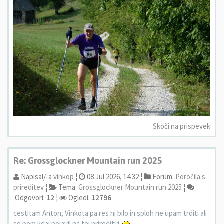
Skoči na prispevek
Re: Grossglockner Mountain run 2025
Napisal/-a
vinkop
¦
08 Jul 2026, 14:32 ¦
Forum:
Poročila s
prireditev
¦
Tema:
Grossglockner Mountain run 2025
¦
Odgovori:
12
¦
Ogledi:
12796
cestitam Anton, Vinkota pa res ni bilo in sploh ne upam trditi ali
se bom kdaj pojavil na tej prireditvi.