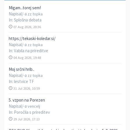
Migam...torej sem!
Napisal/-a
zz topka
In:
Splošna debata
07 Avg 2026, 20:36
https://tekaski-koledar.si/
Napisal/-a
zz topka
In:
Vabila na prireditve
04 Avg 2026, 19:48
Moj srčni hrib..
Napisal/-a
zz topka
In:
lestvice TF
31 Jul 2026, 10:59
5. vzpon na Porezen
Napisal/-a
vencelj
In:
Poročila s prireditev
29 Jul 2026, 17:13