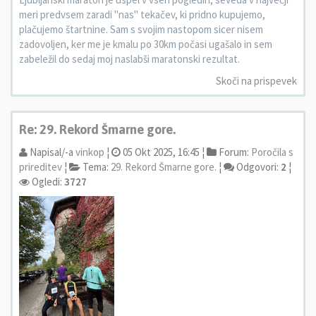
meri predvsem zaradi "nas" tekačev, ki pridno kupujemo,
plačujemo štartnine. Sam s svojim nastopom sicer nisem
zadovoljen, ker me je kmalu po 30km počasi ugašalo in sem
zabeležil do sedaj moj naslabši maratonski rezultat.
Skoči na prispevek
Re: 29. Rekord Šmarne gore.
Napisal/-a
vinkop
¦
05 Okt 2025, 16:45 ¦
Forum:
Poročila s
prireditev
¦
Tema:
29. Rekord Šmarne gore.
¦
Odgovori:
2
¦
Ogledi:
3727