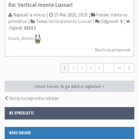
Re: Vertical monte Lussari
Napisal/-a
vinkop
¦
15 Mar 2025, 19:21 ¦
Forum:
Vabila na
prireditve
¦
Tema:
Vertical monte Lussari
¦
Odgovori:
9
¦
Ogledi:
38152
bravo, Anton
Skoči na prispevek
1
2
3
4
5
…
30
Izberi forum, ki ga želiš si ogledati
Nazaj na napredno iskanje
NE SPREGLEJTE
NOVE OBJAVE