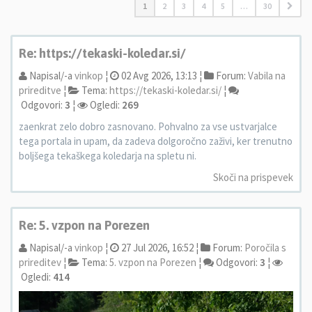
1
2
3
4
5
…
30
Re: https://tekaski-koledar.si/
Napisal/-a
vinkop
¦
02 Avg 2026, 13:13 ¦
Forum:
Vabila na
prireditve
¦
Tema:
https://tekaski-koledar.si/
¦
Odgovori:
3
¦
Ogledi:
269
zaenkrat zelo dobro zasnovano. Pohvalno za vse ustvarjalce
tega portala in upam, da zadeva dolgoročno zaživi, ker trenutno
boljšega tekaškega koledarja na spletu ni.
Skoči na prispevek
Re: 5. vzpon na Porezen
Napisal/-a
vinkop
¦
27 Jul 2026, 16:52 ¦
Forum:
Poročila s
prireditev
¦
Tema:
5. vzpon na Porezen
¦
Odgovori:
3
¦
Ogledi:
414