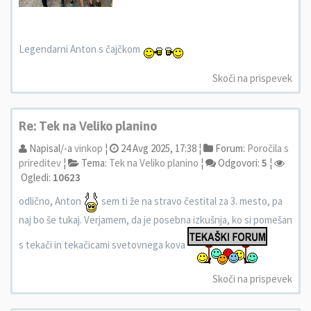
Legendarni Anton s čajčkom
Skoči na prispevek
Re: Tek na Veliko planino
Napisal/-a
vinkop
¦
24 Avg 2025, 17:38 ¦
Forum:
Poročila s
prireditev
¦
Tema:
Tek na Veliko planino
¦
Odgovori:
5
¦
Ogledi:
10623
odlično, Anton
sem ti že na stravo čestital za 3. mesto, pa
naj bo še tukaj. Verjamem, da je posebna izkušnja, ko si pomešan
s tekači in tekačicami svetovnega kova
Skoči na prispevek