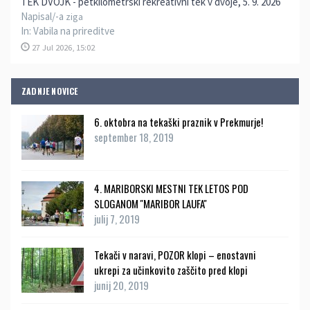
TEK DVOJK - petkilometrski rekreativni tek v dvoje, 5. 9. 2026
Napisal/-a
ziga
In:
Vabila na prireditve
27 Jul 2026, 15:02
ZADNJE NOVICE
6. oktobra na tekaški praznik v Prekmurje!
september 18, 2019
4. MARIBORSKI MESTNI TEK LETOS POD
SLOGANOM ''MARIBOR LAUFA''
julij 7, 2019
Tekači v naravi, POZOR klopi – enostavni
ukrepi za učinkovito zaščito pred klopi
junij 20, 2019