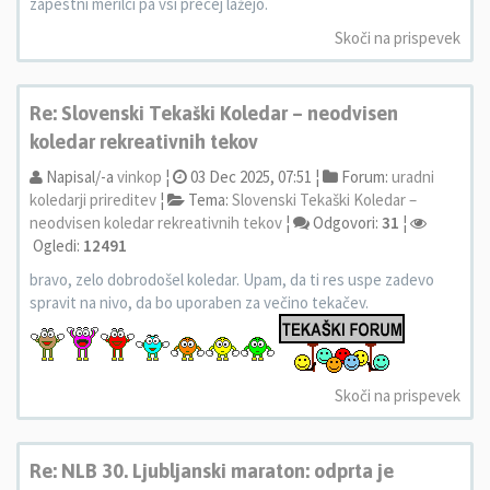
zapestni merilci pa vsi precej lažejo.
Skoči na prispevek
Re: Slovenski Tekaški Koledar – neodvisen
koledar rekreativnih tekov
Napisal/-a
vinkop
¦
03 Dec 2025, 07:51 ¦
Forum:
uradni
koledarji prireditev
¦
Tema:
Slovenski Tekaški Koledar –
neodvisen koledar rekreativnih tekov
¦
Odgovori:
31
¦
Ogledi:
12491
bravo, zelo dobrodošel koledar. Upam, da ti res uspe zadevo
spravit na nivo, da bo uporaben za večino tekačev.
Skoči na prispevek
Re: NLB 30. Ljubljanski maraton: odprta je