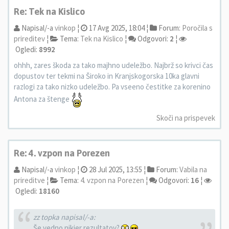
Re: Tek na Kislico
Napisal/-a
vinkop
¦
17 Avg 2025, 18:04 ¦
Forum:
Poročila s
prireditev
¦
Tema:
Tek na Kislico
¦
Odgovori:
2
¦
Ogledi:
8992
ohhh, zares škoda za tako majhno udeležbo. Najbrž so krivci čas
dopustov ter tekmi na Široko in Kranjskogorska 10ka glavni
razlogi za tako nizko udeležbo. Pa vseeno čestitke za korenino
Antona za štenge
Skoči na prispevek
Re: 4. vzpon na Porezen
Napisal/-a
vinkop
¦
28 Jul 2025, 13:55 ¦
Forum:
Vabila na
prireditve
¦
Tema:
4. vzpon na Porezen
¦
Odgovori:
16
¦
Ogledi:
18160
zz topka napisal/-a:
Še vedno nikjer rezultatov?