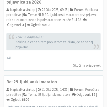
prijavnica za 2026
Napisal/-a
vinkop
¦
24 Okt 2025, 09:45 ¦
Forum:
Vabila na
prireditve
¦
Tema:
NLB 30. Ljubljanski maraton: prvi prijavni
rok se za maratonce in polmaratonce izteče 31.12.!
¦
Odgovori:
3
¦
Ogledi:
4030
TONEK napisal/-a:
Kakšna je cena s tem popustom za 21km, če se sedaj
prijavim?
44€
Skoči na prispevek
Re: 29. ljubljanski maraton
Napisal/-a
vinkop
¦
21 Okt 2025, 14:31 ¦
Forum:
Poročila s
prireditev
¦
Tema:
29. ljubljanski maraton
¦
Odgovori:
12
¦
Ogledi:
6602
Ljubljanski maraton je uspel v vseh pogledih, seveda v največji