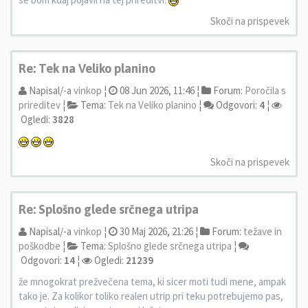
Skoči na prispevek
Re: Tek na Veliko planino
Napisal/-a
vinkop
¦
08 Jun 2026, 11:46 ¦
Forum:
Poročila s
prireditev
¦
Tema:
Tek na Veliko planino
¦
Odgovori:
4
¦
Ogledi:
3828
Skoči na prispevek
Re: Splošno glede srčnega utripa
Napisal/-a
vinkop
¦
30 Maj 2026, 21:26 ¦
Forum:
težave in
poškodbe
¦
Tema:
Splošno glede srčnega utripa
¦
Odgovori:
14
¦
Ogledi:
21239
že mnogokrat prežvečena tema, ki sicer moti tudi mene, ampak
tako je. Za kolikor toliko realen utrip pri teku potrebujemo pas,