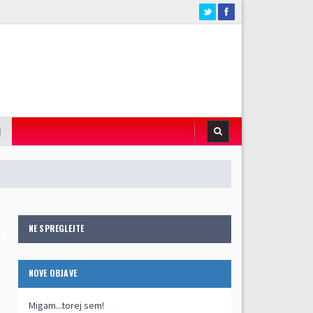
I
NE SPREGLEJTE
NOVE OBJAVE
Migam...torej sem!