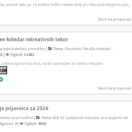
, ampak tako je. Za kolikor toliko realen utrip pri teku potrebujemo pas,
Skoči na prispevek
en koledar rekreativnih tekov
uradni koledarji prireditev
¦
Tema:
Slovenski Tekaški Koledar –
31
¦
Ogledi:
12482
 zadevo spravit na nivo, da bo uporaben za večino tekačev.
Skoči na prispevek
je prijavnica za 2026
Vabila na prireditve
¦
Tema:
NLB 30. Ljubljanski maraton: prvi prijavni rok
govori:
3
¦
Ogledi:
4030