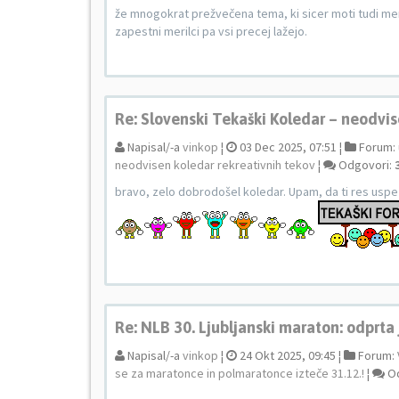
že mnogokrat prežvečena tema, ki sicer moti tudi mene
zapestni merilci pa vsi precej lažejo.
Re: Slovenski Tekaški Koledar – neodvis
Napisal/-a
vinkop
¦
03 Dec 2025, 07:51 ¦
Forum:
neodvisen koledar rekreativnih tekov
¦
Odgovori:
bravo, zelo dobrodošel koledar. Upam, da ti res uspe
Re: NLB 30. Ljubljanski maraton: odprta 
Napisal/-a
vinkop
¦
24 Okt 2025, 09:45 ¦
Forum:
se za maratonce in polmaratonce izteče 31.12.!
¦
Od