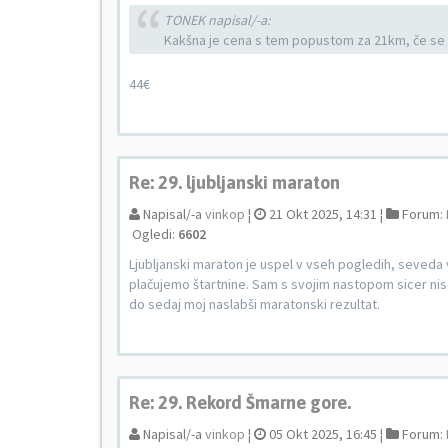
TONEK napisal/-a:
Kakšna je cena s tem popustom za 21km, če se 
44€
Re: 29. ljubljanski maraton
Napisal/-a
vinkop
¦
21 Okt 2025, 14:31 ¦
Forum:
Ogledi:
6602
Ljubljanski maraton je uspel v vseh pogledih, seveda 
plačujemo štartnine. Sam s svojim nastopom sicer ni
do sedaj moj naslabši maratonski rezultat.
Re: 29. Rekord Šmarne gore.
Napisal/-a
vinkop
¦
05 Okt 2025, 16:45 ¦
Forum: