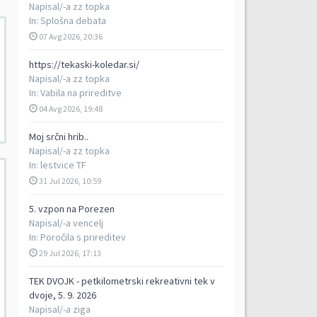
Napisal/-a
zz topka
In:
Splošna debata
07 Avg 2026, 20:36
https://tekaski-koledar.si/
Napisal/-a
zz topka
In:
Vabila na prireditve
04 Avg 2026, 19:48
Moj srčni hrib..
Napisal/-a
zz topka
In:
lestvice TF
31 Jul 2026, 10:59
5. vzpon na Porezen
Napisal/-a
vencelj
In:
Poročila s prireditev
29 Jul 2026, 17:13
TEK DVOJK - petkilometrski rekreativni tek v
dvoje, 5. 9. 2026
Napisal/-a
ziga