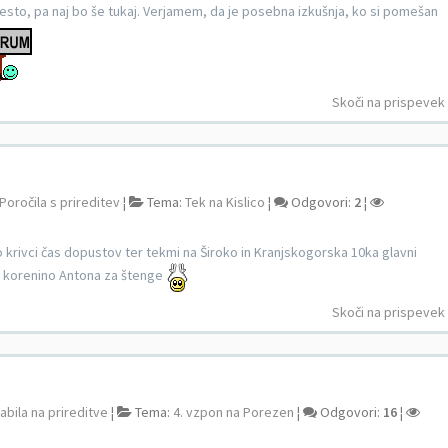
mesto, pa naj bo še tukaj. Verjamem, da je posebna izkušnja, ko si pomešan
Skoči na prispevek
Poročila s prireditev
¦
Tema:
Tek na Kislico
¦
Odgovori:
2
¦
 krivci čas dopustov ter tekmi na Široko in Kranjskogorska 10ka glavni
za korenino Antona za štenge
Skoči na prispevek
abila na prireditve
¦
Tema:
4. vzpon na Porezen
¦
Odgovori:
16
¦