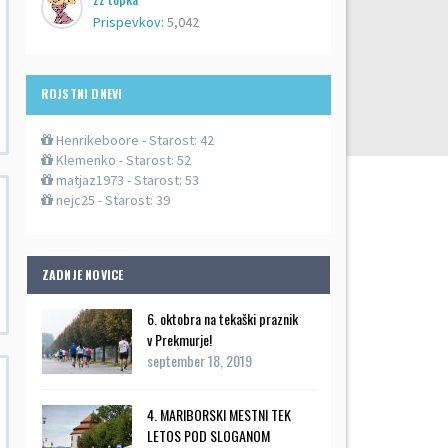
Prispevkov:
5,042
ROJSTNI DNEVI
Henrikeboore
- Starost: 42
Klemenko
- Starost: 52
matjaz1973
- Starost: 53
nejc25
- Starost: 39
ZADNJE NOVICE
6. oktobra na tekaški praznik
v Prekmurje!
september 18, 2019
4. MARIBORSKI MESTNI TEK
LETOS POD SLOGANOM