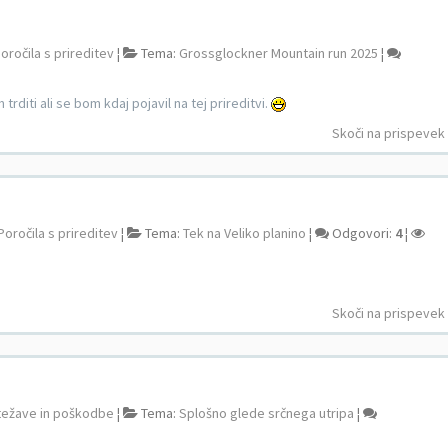
oročila s prireditev
¦
Tema:
Grossglockner Mountain run 2025
¦
trditi ali se bom kdaj pojavil na tej prireditvi.
Skoči na prispevek
Poročila s prireditev
¦
Tema:
Tek na Veliko planino
¦
Odgovori:
4
¦
Skoči na prispevek
težave in poškodbe
¦
Tema:
Splošno glede srčnega utripa
¦