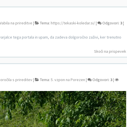
Vabila na prireditve
¦
Tema:
https://tekaski-koledar.si/
¦
Odgovori:
3
¦
rjalce tega portala in upam, da zadeva dolgoročno zaživi, ker trenutno
Skoči na prispevek
oročila s prireditev
¦
Tema:
5. vzpon na Porezen
¦
Odgovori:
3
¦