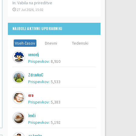
In:
Vabila na prireditve
27 Jul 2026, 15:02
NAJBOLJ AKTIVNI UPORABNIKI
Vseh časov
Dnevni
Tedenski
vencelj
Prispevkov:
8,910
ZdravkoC
Prispevkov:
5,533
ero
Prispevkov:
5,383
lenči
Prispevkov:
5,192
zz topka