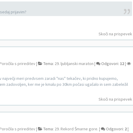
sedaj prijavim?
Skoči na prispevek
Poročila s prireditev
¦
Tema:
29. ljubljanski maraton
¦
Odgovori:
12
¦
v največji meri predvsem zaradi "nas" tekačev, ki pridno kupujemo,
sem zadovoljen, ker me je kmalu po 30km počasi ugašalo in sem zabeležil
Skoči na prispevek
Poročila s prireditev
¦
Tema:
29. Rekord Šmarne gore.
¦
Odgovori:
2
¦