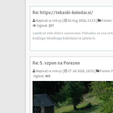
Re: https://tekaski-koledar.si/
Napisal/-a
vinkop
¦
02 Avg 2026, 13:13 ¦
Forum:
Ogledi:
257
zaenkrat zelo dobro zasnovano. Pohvalno za vse ustva
boljšega tekaškega koledarja na spletu ni.
Re: 5. vzpon na Porezen
Napisal/-a
vinkop
¦
27 Jul 2026, 16:52 ¦
Forum:
P
Ogledi:
409