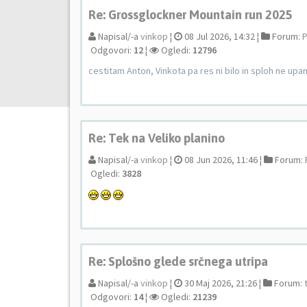
Re: Grossglockner Mountain run 2025
Napisal/-a
vinkop
¦
08 Jul 2026, 14:32 ¦
Forum:
P
Odgovori:
12
¦
Ogledi:
12796
cestitam Anton, Vinkota pa res ni bilo in sploh ne upam 
Re: Tek na Veliko planino
Napisal/-a
vinkop
¦
08 Jun 2026, 11:46 ¦
Forum:
Ogledi:
3828
Re: Splošno glede srčnega utripa
Napisal/-a
vinkop
¦
30 Maj 2026, 21:26 ¦
Forum:
Odgovori:
14
¦
Ogledi:
21239