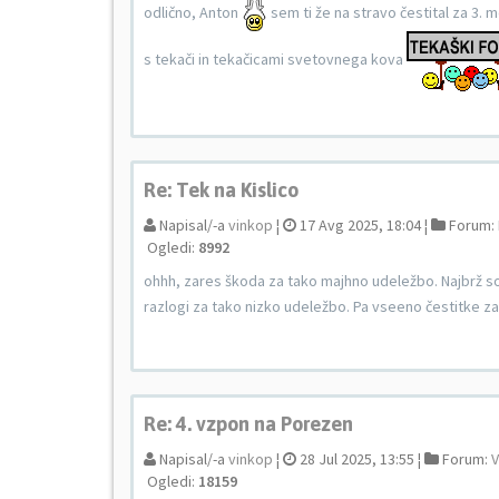
odlično, Anton
sem ti že na stravo čestital za 3. 
s tekači in tekačicami svetovnega kova
Re: Tek na Kislico
Napisal/-a
vinkop
¦
17 Avg 2025, 18:04 ¦
Forum:
Ogledi:
8992
ohhh, zares škoda za tako majhno udeležbo. Najbrž so
razlogi za tako nizko udeležbo. Pa vseeno čestitke 
Re: 4. vzpon na Porezen
Napisal/-a
vinkop
¦
28 Jul 2025, 13:55 ¦
Forum:
V
Ogledi:
18159