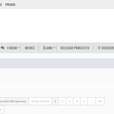
SE
PRIJAVA
FORUM
NOVICE
ČLANKI
KOLEDAR PRIREDITEV
TF DOGODK
je našel 450 ujemanj
Stran
1
od
30
1
2
3
4
5
…
30
a