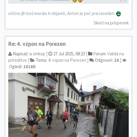
očitno jih boš morala ti objaviti, Anton je pač prezaseden.
Skoči na prispevek
Re: 4. vzpon na Porezen
Napisal/-a
vinkop
¦
27 Jul 2025, 08:23 ¦
Forum:
Vabila na
prireditve
¦
Tema:
4. vzpon na Porezen
¦
Odgovori:
16
¦
Ogledi:
18160