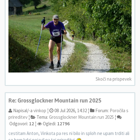
Skoči na prispevek
Re: Grossglockner Mountain run 2025
Napisal/-a
vinkop
¦
08 Jul 2026, 14:32 ¦
Forum:
Poročila s
prireditev
¦
Tema:
Grossglockner Mountain run 2025
¦
Odgovori:
12
¦
Ogledi:
12796
cestitam Anton, Vinkota pa res ni bilo in sploh ne upam trditi ali
se bom kdaj pojavil na tej prireditvi.