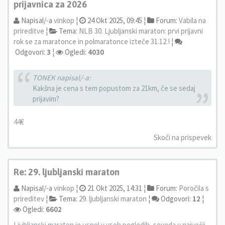
prijavnica za 2026
Napisal/-a
vinkop
¦
24 Okt 2025, 09:45 ¦
Forum:
Vabila na
prireditve
¦
Tema:
NLB 30. Ljubljanski maraton: prvi prijavni
rok se za maratonce in polmaratonce izteče 31.12.!
¦
Odgovori:
3
¦
Ogledi:
4030
TONEK napisal/-a:
Kakšna je cena s tem popustom za 21km, če se sedaj
prijavim?
44€
Skoči na prispevek
Re: 29. ljubljanski maraton
Napisal/-a
vinkop
¦
21 Okt 2025, 14:31 ¦
Forum:
Poročila s
prireditev
¦
Tema:
29. ljubljanski maraton
¦
Odgovori:
12
¦
Ogledi:
6602
Ljubljanski maraton je uspel v vseh pogledih, seveda v največji