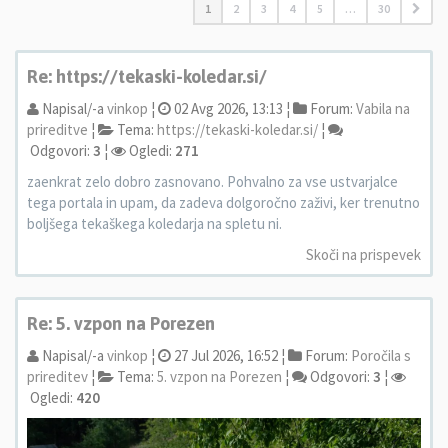
1
2
3
4
5
…
30
Re: https://tekaski-koledar.si/
Napisal/-a
vinkop
¦
02 Avg 2026, 13:13 ¦
Forum:
Vabila na
prireditve
¦
Tema:
https://tekaski-koledar.si/
¦
Odgovori:
3
¦
Ogledi:
271
zaenkrat zelo dobro zasnovano. Pohvalno za vse ustvarjalce
tega portala in upam, da zadeva dolgoročno zaživi, ker trenutno
boljšega tekaškega koledarja na spletu ni.
Skoči na prispevek
Re: 5. vzpon na Porezen
Napisal/-a
vinkop
¦
27 Jul 2026, 16:52 ¦
Forum:
Poročila s
prireditev
¦
Tema:
5. vzpon na Porezen
¦
Odgovori:
3
¦
Ogledi:
420