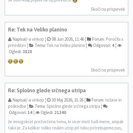
Skoči na prispevek
Re: Tek na Veliko planino
Napisal/-a
vinkop
¦
08 Jun 2026, 11:46 ¦
Forum:
Poročila s
prireditev
¦
Tema:
Tek na Veliko planino
¦
Odgovori:
4
¦
Ogledi:
3828
Skoči na prispevek
Re: Splošno glede srčnega utripa
Napisal/-a
vinkop
¦
30 Maj 2026, 21:26 ¦
Forum:
težave in
poškodbe
¦
Tema:
Splošno glede srčnega utripa
¦
Odgovori:
14
¦
Ogledi:
21240
že mnogokrat prežvečena tema, ki sicer moti tudi mene, ampak
tako je. Za kolikor toliko realen utrip pri teku potrebujemo pas,