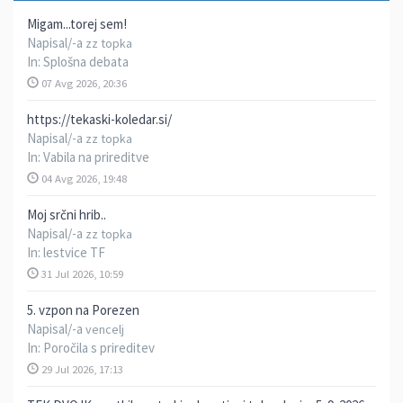
Migam...torej sem!
Napisal/-a
zz topka
In:
Splošna debata
07 Avg 2026, 20:36
https://tekaski-koledar.si/
Napisal/-a
zz topka
In:
Vabila na prireditve
04 Avg 2026, 19:48
Moj srčni hrib..
Napisal/-a
zz topka
In:
lestvice TF
31 Jul 2026, 10:59
5. vzpon na Porezen
Napisal/-a
vencelj
In:
Poročila s prireditev
29 Jul 2026, 17:13