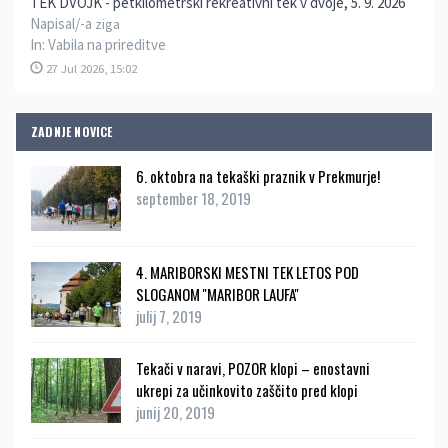
TEK DVOJK - petkilometrski rekreativni tek v dvoje, 5. 9. 2026
Napisal/-a
ziga
In:
Vabila na prireditve
27 Jul 2026, 15:02
ZADNJE NOVICE
6. oktobra na tekaški praznik v Prekmurje!
september 18, 2019
4. MARIBORSKI MESTNI TEK LETOS POD
SLOGANOM ''MARIBOR LAUFA''
julij 7, 2019
Tekači v naravi, POZOR klopi – enostavni
ukrepi za učinkovito zaščito pred klopi
junij 20, 2019