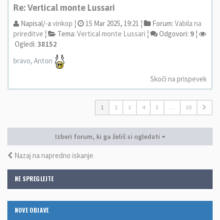
Re: Vertical monte Lussari
Napisal/-a
vinkop
¦
15 Mar 2025, 19:21 ¦
Forum:
Vabila na
prireditve
¦
Tema:
Vertical monte Lussari
¦
Odgovori:
9
¦
Ogledi:
38152
bravo, Anton
Skoči na prispevek
1
2
3
4
5
…
30
Izberi forum, ki ga želiš si ogledati
Nazaj na napredno iskanje
NE SPREGLEJTE
NOVE OBJAVE