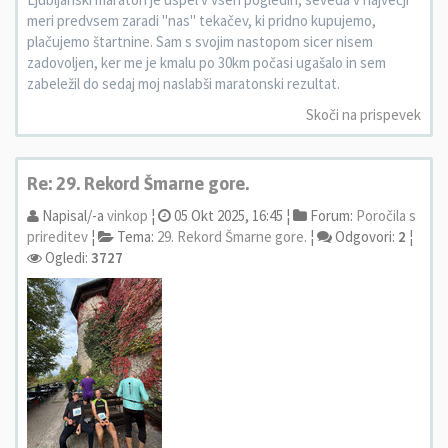
meri predvsem zaradi "nas" tekačev, ki pridno kupujemo,
plačujemo štartnine. Sam s svojim nastopom sicer nisem
zadovoljen, ker me je kmalu po 30km počasi ugašalo in sem
zabeležil do sedaj moj naslabši maratonski rezultat.
Skoči na prispevek
Re: 29. Rekord Šmarne gore.
Napisal/-a
vinkop
¦
05 Okt 2025, 16:45 ¦
Forum:
Poročila s
prireditev
¦
Tema:
29. Rekord Šmarne gore.
¦
Odgovori:
2
¦
Ogledi:
3727