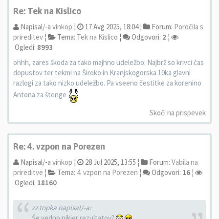
Re: Tek na Kislico
Napisal/-a
vinkop
¦
17 Avg 2025, 18:04 ¦
Forum:
Poročila s
prireditev
¦
Tema:
Tek na Kislico
¦
Odgovori:
2
¦
Ogledi:
8993
ohhh, zares škoda za tako majhno udeležbo. Najbrž so krivci čas
dopustov ter tekmi na Široko in Kranjskogorska 10ka glavni
razlogi za tako nizko udeležbo. Pa vseeno čestitke za korenino
Antona za štenge
Skoči na prispevek
Re: 4. vzpon na Porezen
Napisal/-a
vinkop
¦
28 Jul 2025, 13:55 ¦
Forum:
Vabila na
prireditve
¦
Tema:
4. vzpon na Porezen
¦
Odgovori:
16
¦
Ogledi:
18160
zz topka napisal/-a:
Še vedno nikjer rezultatov?