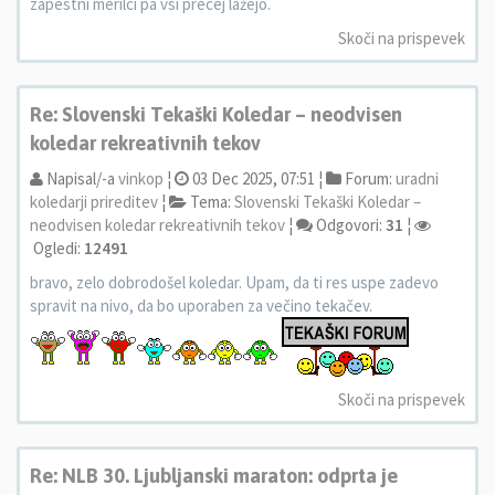
zapestni merilci pa vsi precej lažejo.
Skoči na prispevek
Re: Slovenski Tekaški Koledar – neodvisen
koledar rekreativnih tekov
Napisal/-a
vinkop
¦
03 Dec 2025, 07:51 ¦
Forum:
uradni
koledarji prireditev
¦
Tema:
Slovenski Tekaški Koledar –
neodvisen koledar rekreativnih tekov
¦
Odgovori:
31
¦
Ogledi:
12491
bravo, zelo dobrodošel koledar. Upam, da ti res uspe zadevo
spravit na nivo, da bo uporaben za večino tekačev.
Skoči na prispevek
Re: NLB 30. Ljubljanski maraton: odprta je