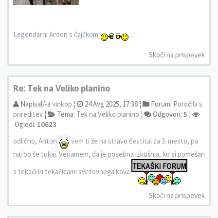
Legendarni Anton s čajčkom
Skoči na prispevek
Re: Tek na Veliko planino
Napisal/-a
vinkop
¦
24 Avg 2025, 17:38 ¦
Forum:
Poročila s
prireditev
¦
Tema:
Tek na Veliko planino
¦
Odgovori:
5
¦
Ogledi:
10623
odlično, Anton
sem ti že na stravo čestital za 3. mesto, pa
naj bo še tukaj. Verjamem, da je posebna izkušnja, ko si pomešan
s tekači in tekačicami svetovnega kova
Skoči na prispevek