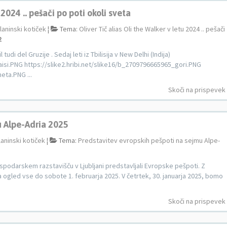
 2024 .. pešači po poti okoli sveta
laninski kotiček
¦
Tema:
Oliver Tič alias Oli the Walker v letu 2024 .. pešači
2
udi del Gruzije . Sedaj leti iz Tbilisija v New Delhi (Indija)
aisi.PNG https://slike2.hribi.net/slike16/b_2709796665965_gori.PNG
eta.PNG ...
Skoči na prispevek
u Alpe-Adria 2025
laninski kotiček
¦
Tema:
Predstavitev evropskih pešpoti na sejmu Alpe-
spodarskem razstavišču v Ljubljani predstavljali Evropske pešpoti. Z
a ogled vse do sobote 1. februarja 2025. V četrtek, 30. januarja 2025, bomo
Skoči na prispevek