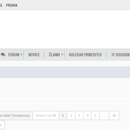
SE
PRIJAVA
FORUM
NOVICE
ČLANKI
KOLEDAR PRIREDITEV
TF DOGODK
je našel 714 ujemanj
Stran
1
od
48
1
2
3
4
5
…
48
a