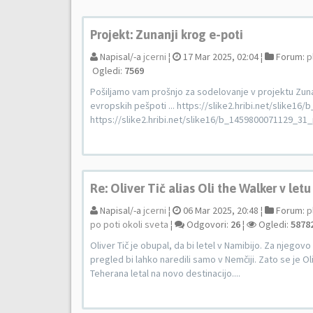
Projekt: Zunanji krog e-poti
Napisal/-a
jcerni
¦
17 Mar 2025, 02:04 ¦
Forum:
p
Ogledi:
7569
Pošiljamo vam prošnjo za sodelovanje v projektu Zunanj
evropskih pešpoti ... https://slike2.hribi.net/slike1
https://slike2.hribi.net/slike16/b_1459800071129_31_pri
Re: Oliver Tič alias Oli the Walker v letu
Napisal/-a
jcerni
¦
06 Mar 2025, 20:48 ¦
Forum:
p
po poti okoli sveta
¦
Odgovori:
26
¦
Ogledi:
5878
Oliver Tič je obupal, da bi letel v Namibijo. Za njegov
pregled bi lahko naredili samo v Nemčiji. Zato se je Ol
Teherana letal na novo destinacijo....