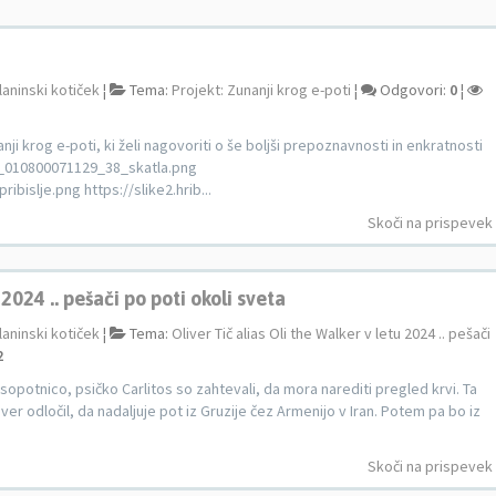
laninski kotiček
¦
Tema:
Projekt: Zunanji krog e-poti
¦
Odgovori:
0
¦
i krog e-poti, ki želi nagovoriti o še boljši prepoznavnosti in enkratnosti
6/b_010800071129_38_skatla.png
bislje.png https://slike2.hrib...
Skoči na prispevek
 2024 .. pešači po poti okoli sveta
laninski kotiček
¦
Tema:
Oliver Tič alias Oli the Walker v letu 2024 .. pešači
2
o sopotnico, psičko Carlitos so zahtevali, da mora narediti pregled krvi. Ta
iver odločil, da nadaljuje pot iz Gruzije čez Armenijo v Iran. Potem pa bo iz
Skoči na prispevek