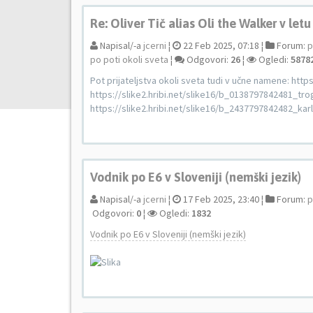
Re: Oliver Tič alias Oli the Walker v letu
Napisal/-a
jcerni
¦
22 Feb 2025, 07:18 ¦
Forum:
p
po poti okoli sveta
¦
Odgovori:
26
¦
Ogledi:
5878
Pot prijateljstva okoli sveta tudi v učne namene: ht
https://slike2.hribi.net/slike16/b_0138797842481_tro
https://slike2.hribi.net/slike16/b_2437797842482_karlo
Vodnik po E6 v Sloveniji (nemški jezik)
Napisal/-a
jcerni
¦
17 Feb 2025, 23:40 ¦
Forum:
p
Odgovori:
0
¦
Ogledi:
1832
Vodnik po E6 v Sloveniji (nemški jezik)