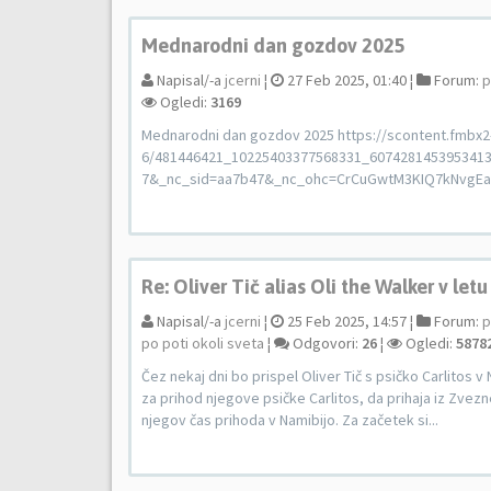
Mednarodni dan gozdov 2025
Napisal/-a
jcerni
¦
27 Feb 2025, 01:40 ¦
Forum:
p
Ogledi:
3169
Mednarodni dan gozdov 2025 https://scontent.fmbx2-
6/481446421_10225403377568331_6074281453953413
7&_nc_sid=aa7b47&_nc_ohc=CrCuGwtM3KIQ7kNvgEa
Re: Oliver Tič alias Oli the Walker v letu
Napisal/-a
jcerni
¦
25 Feb 2025, 14:57 ¦
Forum:
p
po poti okoli sveta
¦
Odgovori:
26
¦
Ogledi:
5878
Čez nekaj dni bo prispel Oliver Tič s psičko Carlitos 
za prihod njegove psičke Carlitos, da prihaja iz Zvezn
njegov čas prihoda v Namibijo. Za začetek si...