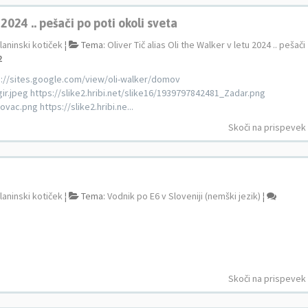
 2024 .. pešači po poti okoli sveta
laninski kotiček
¦
Tema:
Oliver Tič alias Oli the Walker v letu 2024 .. pešači
2
tps://sites.google.com/view/oli-walker/domov
gir.jpeg https://slike2.hribi.net/slike16/1939797842481_Zadar.png
vac.png https://slike2.hribi.ne...
Skoči na prispevek
laninski kotiček
¦
Tema:
Vodnik po E6 v Sloveniji (nemški jezik)
¦
Skoči na prispevek