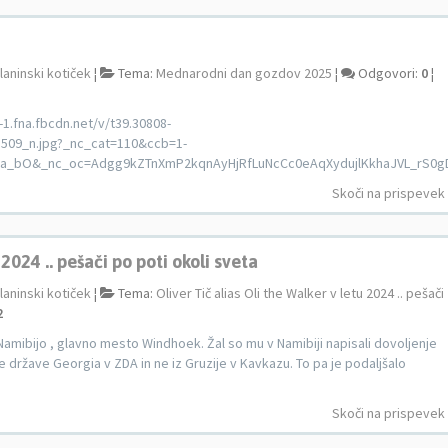
laninski kotiček
¦
Tema:
Mednarodni dan gozdov 2025
¦
Odgovori:
0
¦
1.fna.fbcdn.net/v/t39.30808-
509_n.jpg?_nc_cat=110&ccb=1-
a_bO&_nc_oc=Adgg9kZTnXmP2kqnAyHjRfLuNcCc0eAqXydujlKkhaJVL_rS0gD_
Skoči na prispevek
 2024 .. pešači po poti okoli sveta
laninski kotiček
¦
Tema:
Oliver Tič alias Oli the Walker v letu 2024 .. pešači
2
v Namibijo , glavno mesto Windhoek. Žal so mu v Namibiji napisali dovoljenje
e države Georgia v ZDA in ne iz Gruzije v Kavkazu. To pa je podaljšalo
Skoči na prispevek