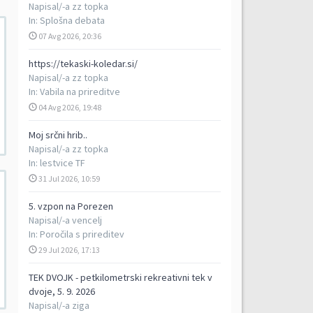
Napisal/-a
zz topka
In:
Splošna debata
07 Avg 2026, 20:36
https://tekaski-koledar.si/
Napisal/-a
zz topka
In:
Vabila na prireditve
04 Avg 2026, 19:48
Moj srčni hrib..
Napisal/-a
zz topka
In:
lestvice TF
31 Jul 2026, 10:59
5. vzpon na Porezen
Napisal/-a
vencelj
In:
Poročila s prireditev
29 Jul 2026, 17:13
TEK DVOJK - petkilometrski rekreativni tek v
dvoje, 5. 9. 2026
Napisal/-a
ziga