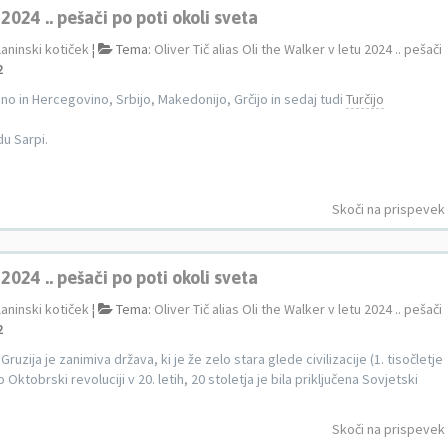
 2024 .. pešači po poti okoli sveta
laninski kotiček
¦
Tema:
Oliver Tič alias Oli the Walker v letu 2024 .. pešači
2
sno in Hercegovino, Srbijo, Makedonijo, Grčijo in sedaj tudi
Turčijo
du Sarpi.
Skoči na prispevek
 2024 .. pešači po poti okoli sveta
laninski kotiček
¦
Tema:
Oliver Tič alias Oli the Walker v letu 2024 .. pešači
2
Gruzija je zanimiva država, ki je že zelo stara glede civilizacije (1. tisočletje
o Oktobrski revoluciji v 20. letih, 20 stoletja je bila priključena Sovjetski
Skoči na prispevek