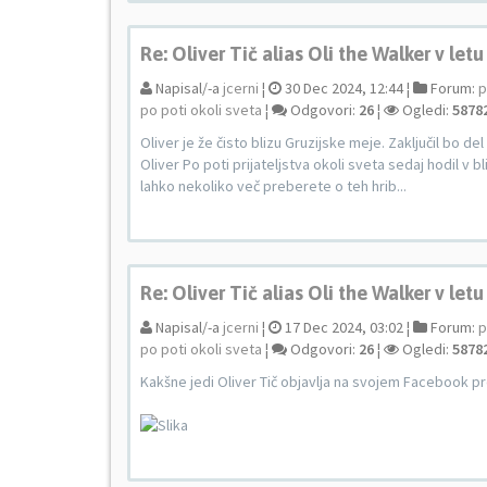
Re: Oliver Tič alias Oli the Walker v letu
Napisal/-a
jcerni
¦
30 Dec 2024, 12:44 ¦
Forum:
p
po poti okoli sveta
¦
Odgovori:
26
¦
Ogledi:
5878
Oliver je že čisto blizu Gruzijske meje. Zaključil bo d
Oliver Po poti prijateljstva okoli sveta sedaj hodil v 
lahko nekoliko več preberete o teh hrib...
Re: Oliver Tič alias Oli the Walker v letu
Napisal/-a
jcerni
¦
17 Dec 2024, 03:02 ¦
Forum:
p
po poti okoli sveta
¦
Odgovori:
26
¦
Ogledi:
5878
Kakšne jedi Oliver Tič objavlja na svojem Facebook pro