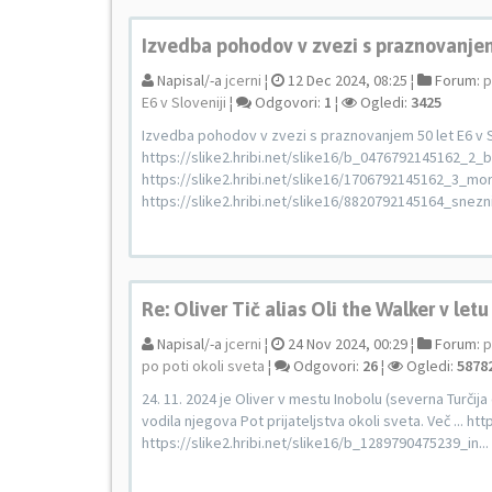
Izvedba pohodov v zvezi s praznovanjem 
Napisal/-a
jcerni
¦
12 Dec 2024, 08:25 ¦
Forum:
p
E6 v Sloveniji
¦
Odgovori:
1
¦
Ogledi:
3425
Izvedba pohodov v zvezi s praznovanjem 50 let E6 v 
https://slike2.hribi.net/slike16/b_0476792145162_2_be
https://slike2.hribi.net/slike16/1706792145162_3_mor
https://slike2.hribi.net/slike16/8820792145164_sneznik
Re: Oliver Tič alias Oli the Walker v letu
Napisal/-a
jcerni
¦
24 Nov 2024, 00:29 ¦
Forum:
p
po poti okoli sveta
¦
Odgovori:
26
¦
Ogledi:
5878
24. 11. 2024 je Oliver v mestu Inobolu (severna Turčija 
vodila njegova Pot prijateljstva okoli sveta. Več ... 
https://slike2.hribi.net/slike16/b_1289790475239_in...