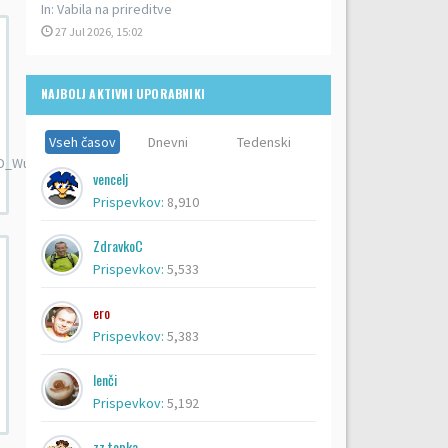
In:
Vabila na prireditve
27 Jul 2026, 15:02
NAJBOLJ AKTIVNI UPORABNIKI
Vseh časov
Dnevni
Tedenski
WurO0ZxrM90EfhI&_nc...
vencelj
Prispevkov:
8,910
ZdravkoC
Prispevkov:
5,533
ero
Prispevkov:
5,383
lenči
Prispevkov:
5,192
zz topka