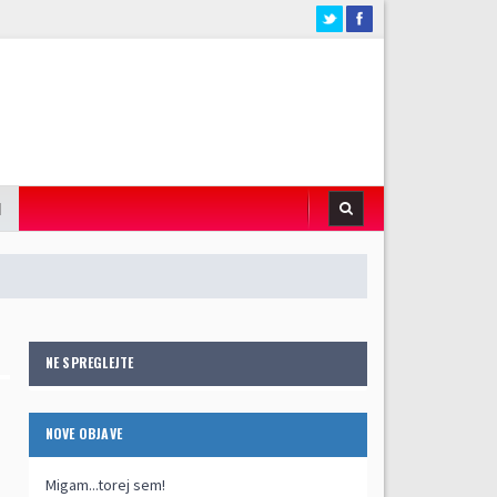
I
NE SPREGLEJTE
NOVE OBJAVE
Migam...torej sem!