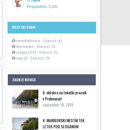
Prispevkov:
5,042
ROJSTNI DNEVI
Henrikeboore
- Starost: 42
Klemenko
- Starost: 52
matjaz1973
- Starost: 53
nejc25
- Starost: 39
ZADNJE NOVICE
6. oktobra na tekaški praznik
v Prekmurje!
september 18, 2019
4. MARIBORSKI MESTNI TEK
LETOS POD SLOGANOM