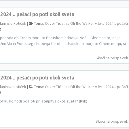
 2024 .. pešači po poti okoli sveta
laninski kotiček
¦
Tema:
Oliver Tič alias Oli the Walker v letu 2024 .. pešači
2
el pohoda ob Črnem morju in Pontskem hribovju. Več ... Glede na to, da je
bližini Alp in Pontskega hribovja ter ob Jadranskem morju in Črnem morju, si
Skoči na prispevek
 2024 .. pešači po poti okoli sveta
laninski kotiček
¦
Tema:
Oliver Tič alias Oli the Walker v letu 2024 .. pešači
2
filu, ko hodi po Poti prijateljstva okoli sveta?
(Klik)
Skoči na prispevek