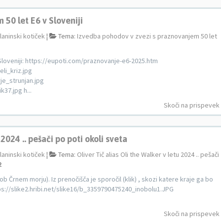
50 let E6 v Sloveniji
laninski kotiček
¦
Tema:
Izvedba pohodov v zvezi s praznovanjem 50 let
Sloveniji: https://eupoti.com/praznovanje-e6-2025.htm
li_kriz.jpg
je_strunjan.jpg
37.jpg h...
Skoči na prispevek
 2024 .. pešači po poti okoli sveta
laninski kotiček
¦
Tema:
Oliver Tič alias Oli the Walker v letu 2024 .. pešači
2
ob Črnem morju). Iz prenočišča je sporočil (klik) , skozi katere kraje ga bo
https://slike2.hribi.net/slike16/b_3359790475240_inobolu1.JPG
Skoči na prispevek