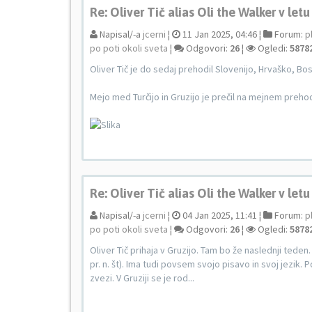
Re: Oliver Tič alias Oli the Walker v letu
Napisal/-a
jcerni
¦
11 Jan 2025, 04:46 ¦
Forum:
p
po poti okoli sveta
¦
Odgovori:
26
¦
Ogledi:
5878
Oliver Tič je do sedaj prehodil Slovenijo, Hrvaško, Bo
Mejo med Turčijo in Gruzijo je prečil na mejnem preho
Re: Oliver Tič alias Oli the Walker v letu
Napisal/-a
jcerni
¦
04 Jan 2025, 11:41 ¦
Forum:
p
po poti okoli sveta
¦
Odgovori:
26
¦
Ogledi:
5878
Oliver Tič prihaja v Gruzijo. Tam bo že naslednji teden. 
pr. n. št). Ima tudi povsem svojo pisavo in svoj jezik. P
zvezi. V Gruziji se je rod...