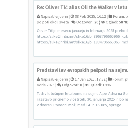
Re: Oliver Tič alias Oli the Walker v letu
Napisal/-a
jcerni
¦
08 Feb 2025, 16:12 ¦
Forum:
p
po poti okoli sveta
¦
Odgovori:
26
¦
Ogledi:
5878
Oliver Tič je mesecu januarju in februarju 2025 prehodil t
https://slike2.hribi.net/slike16/b_3963796665966_kut
https://slike2.hribi.net/slike16/b_1834796665965_mch
Predstavitev evropskih pešpoti na sejm
Napisal/-a
jcerni
¦
17 Jan 2025, 17:52 ¦
Forum:
p
Adria 2025
¦
Odgovori:
0
¦
Ogledi:
1996
Tudi v letošnjem letu bomo na sejmu Alpe-Adria na Go
razstavo pričnemo v četrtek, 30. januarja 2025 in bo n
v dvorani Povodni mož, med 14. in 16. uro, sprego...