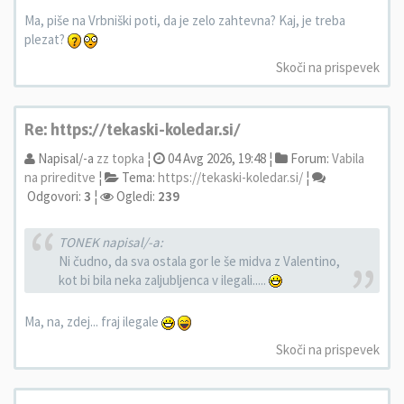
Ma, piše na Vrbniški poti, da je zelo zahtevna? Kaj, je treba
plezat?
Skoči na prispevek
Re: https://tekaski-koledar.si/
Napisal/-a
zz topka
¦
04 Avg 2026, 19:48 ¦
Forum:
Vabila
na prireditve
¦
Tema:
https://tekaski-koledar.si/
¦
Odgovori:
3
¦
Ogledi:
239
TONEK napisal/-a:
Ni čudno, da sva ostala gor le še midva z Valentino,
kot bi bila neka zaljubljenca v ilegali.....
Ma, na, zdej... fraj ilegale
Skoči na prispevek