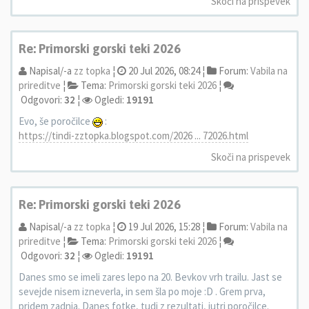
Skoči na prispevek
Re: Primorski gorski teki 2026
Napisal/-a
zz topka
¦
20 Jul 2026, 08:24 ¦
Forum:
Vabila na
prireditve
¦
Tema:
Primorski gorski teki 2026
¦
Odgovori:
32
¦
Ogledi:
19191
Evo, še poročilce
:
https://tindi-zztopka.blogspot.com/2026 ... 72026.html
Skoči na prispevek
Re: Primorski gorski teki 2026
Napisal/-a
zz topka
¦
19 Jul 2026, 15:28 ¦
Forum:
Vabila na
prireditve
¦
Tema:
Primorski gorski teki 2026
¦
Odgovori:
32
¦
Ogledi:
19191
Danes smo se imeli zares lepo na 20. Bevkov vrh trailu. Jast se
sevejde nisem izneverla, in sem šla po moje :D . Grem prva,
pridem zadnja. Danes fotke, tudi z rezultati, jutri poročilce.