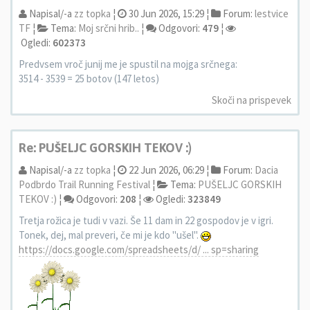
Napisal/-a
zz topka
¦
30 Jun 2026, 15:29 ¦
Forum:
lestvice
TF
¦
Tema:
Moj srčni hrib..
¦
Odgovori:
479
¦
Ogledi:
602373
Predvsem vroč junij me je spustil na mojga srčnega:
3514 - 3539 = 25 botov (147 letos)
Skoči na prispevek
Re: PUŠELJC GORSKIH TEKOV :)
Napisal/-a
zz topka
¦
22 Jun 2026, 06:29 ¦
Forum:
Dacia
Podbrdo Trail Running Festival
¦
Tema:
PUŠELJC GORSKIH
TEKOV :)
¦
Odgovori:
208
¦
Ogledi:
323849
Tretja rožica je tudi v vazi. Še 11 dam in 22 gospodov je v igri.
Tonek, dej, mal preveri, če mi je kdo "ušel".
https://docs.google.com/spreadsheets/d/ ... sp=sharing