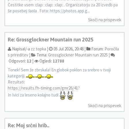
Čestitke vsem :clap: :clap: :clap: . Organizatorju za 20 izvedb pa
še posebej :laola . Foto: https://photos.app.g...
Skoči na prispevek
Re: Grossglockner Mountain run 2025
Napisal/-a
zz topka
¦
05 Jul 2026, 20:48 ¦
Forum:
Poročila
s prireditev
¦
Tema:
Grossglockner Mountain run 2025
¦
Odgovori:
12
¦
Ogledi:
12788
Tonek! Sem že zbrskala! En globok poklon za srebro v tvoji
kategoriji.
Rezultati:
https://results.fh-timing.com/gmr26/41
?
In Ivici za leseno kolajno tudi
Skoči na prispevek
Re: Moj srčni hrib..