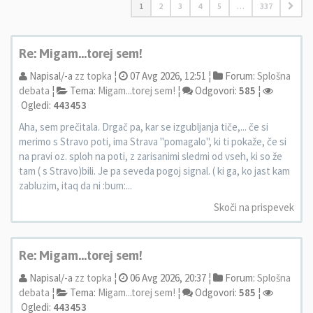
1
2
3
4
5
…
337
Re: Migam...torej sem!
Napisal/-a
zz topka
¦
07 Avg 2026, 12:51 ¦
Forum:
Splošna
debata
¦
Tema:
Migam...torej sem!
¦
Odgovori:
585
¦
Ogledi:
443453
Aha, sem prečitala. Drgač pa, kar se izgubljanja tiče,... če si
merimo s Stravo poti, ima Strava "pomagalo", ki ti pokaže, če si
na pravi oz. sploh na poti, z zarisanimi sledmi od vseh, ki so že
tam ( s Stravo)bili. Je pa seveda pogoj signal. ( ki ga, ko jast kam
zabluzim, itaq da ni :bum:...
Skoči na prispevek
Re: Migam...torej sem!
Napisal/-a
zz topka
¦
06 Avg 2026, 20:37 ¦
Forum:
Splošna
debata
¦
Tema:
Migam...torej sem!
¦
Odgovori:
585
¦
Ogledi:
443453