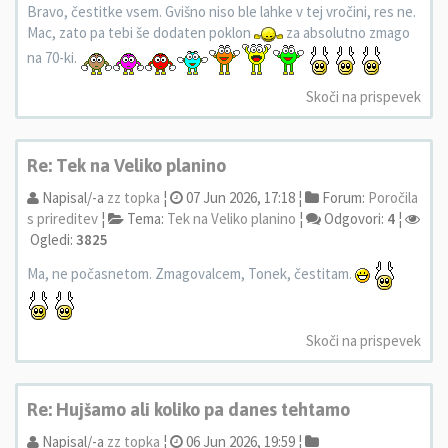
Bravo, čestitke vsem. Gvišno niso ble lahke v tej vročini, res ne.
Mac, zato pa tebi še dodaten poklon
za absolutno zmago
na 70-ki.
Skoči na prispevek
Re: Tek na Veliko planino
Napisal/-a
zz topka
¦
07 Jun 2026, 17:18 ¦
Forum:
Poročila
s prireditev
¦
Tema:
Tek na Veliko planino
¦
Odgovori:
4
¦
Ogledi:
3825
Ma, ne počasnetom. Zmagovalcem, Tonek, čestitam.
Skoči na prispevek
Re: Hujšamo ali koliko pa danes tehtamo
Napisal/-a
zz topka
¦
06 Jun 2026, 19:59 ¦