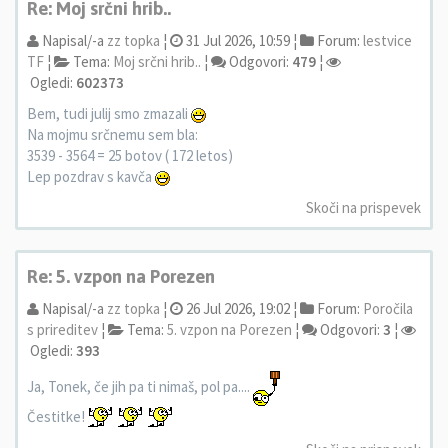
Re: Moj srčni hrib..
Napisal/-a
zz topka
¦
31 Jul 2026, 10:59 ¦
Forum:
lestvice
TF
¦
Tema:
Moj srčni hrib..
¦
Odgovori:
479
¦
Ogledi:
602373
Bem, tudi julij smo zmazali
Na mojmu srčnemu sem bla:
3539 - 3564 = 25 botov ( 172 letos)
Lep pozdrav s kavča
Skoči na prispevek
Re: 5. vzpon na Porezen
Napisal/-a
zz topka
¦
26 Jul 2026, 19:02 ¦
Forum:
Poročila
s prireditev
¦
Tema:
5. vzpon na Porezen
¦
Odgovori:
3
¦
Ogledi:
393
Ja, Tonek, če jih pa ti nimaš, pol pa....
Čestitke!