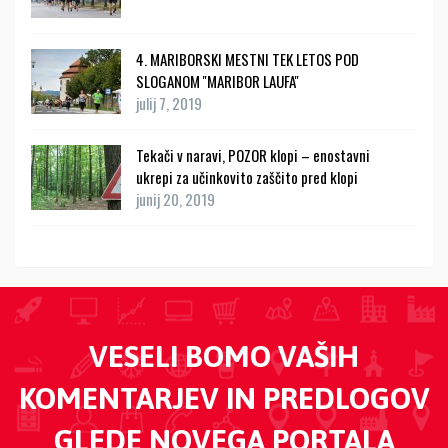
4. MARIBORSKI MESTNI TEK LETOS POD
SLOGANOM ''MARIBOR LAUFA''
julij 7, 2019
Tekači v naravi, POZOR klopi – enostavni
ukrepi za učinkovito zaščito pred klopi
junij 20, 2019
VESELI BOMO VAŠIH
KOMENTARJEV IN PREDLOGOV
GLEDE NOVEGA PORTALA