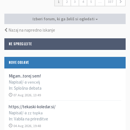
1
2
3
4
5
…
337
Izberi forum, ki ga želiš si ogledati
Nazaj na napredno iskanje
NE SPREGLEJTE
NOVE OBJAVE
Migam...torej sem!
Napisal/-a
vencelj
In:
Splošna debata
07 Avg 2026, 13:49
https://tekaski-koledar.si/
Napisal/-a
zz topka
In:
Vabila na prireditve
04 Avg 2026, 19:48