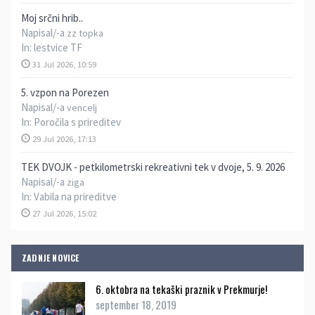
Moj srčni hrib..
Napisal/-a
zz topka
In:
lestvice TF
31 Jul 2026, 10:59
5. vzpon na Porezen
Napisal/-a
vencelj
In:
Poročila s prireditev
29 Jul 2026, 17:13
TEK DVOJK - petkilometrski rekreativni tek v dvoje, 5. 9. 2026
Napisal/-a
ziga
In:
Vabila na prireditve
27 Jul 2026, 15:02
ZADNJE NOVICE
6. oktobra na tekaški praznik v Prekmurje!
september 18, 2019