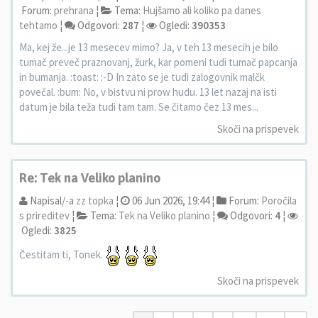
Forum:
prehrana
¦
Tema:
Hujšamo ali koliko pa danes
tehtamo
¦
Odgovori:
287
¦
Ogledi:
390353
Ma, kej že...je 13 mesecev mimo? Ja, v teh 13 mesecih je bilo
tumač preveč praznovanj, žurk, kar pomeni tudi tumač papcanja
in bumanja. :toast: :-D In zato se je tudi zalogovnik malčk
povečal. :bum: No, v bistvu ni prow hudu. 13 let nazaj na isti
datum je bila teža tudi tam tam. Se čitamo čez 13 mes...
Skoči na prispevek
Re: Tek na Veliko planino
Napisal/-a
zz topka
¦
06 Jun 2026, 19:44 ¦
Forum:
Poročila
s prireditev
¦
Tema:
Tek na Veliko planino
¦
Odgovori:
4
¦
Ogledi:
3825
Čestitam ti, Tonek.
Skoči na prispevek