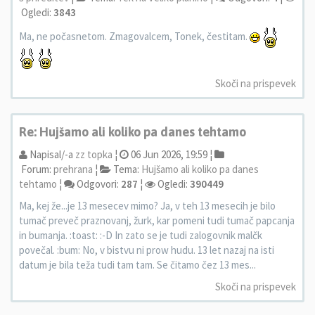
Ogledi:
3843
Ma, ne počasnetom. Zmagovalcem, Tonek, čestitam.
Skoči na prispevek
Re: Hujšamo ali koliko pa danes tehtamo
Napisal/-a
zz topka
¦
06 Jun 2026, 19:59 ¦
Forum:
prehrana
¦
Tema:
Hujšamo ali koliko pa danes
tehtamo
¦
Odgovori:
287
¦
Ogledi:
390449
Ma, kej že...je 13 mesecev mimo? Ja, v teh 13 mesecih je bilo
tumač preveč praznovanj, žurk, kar pomeni tudi tumač papcanja
in bumanja. :toast: :-D In zato se je tudi zalogovnik malčk
povečal. :bum: No, v bistvu ni prow hudu. 13 let nazaj na isti
datum je bila teža tudi tam tam. Se čitamo čez 13 mes...
Skoči na prispevek