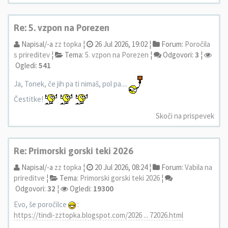
Re: 5. vzpon na Porezen
Napisal/-a
zz topka
¦
26 Jul 2026, 19:02 ¦
Forum:
Poročila
s prireditev
¦
Tema:
5. vzpon na Porezen
¦
Odgovori:
3
¦
Ogledi:
541
Ja, Tonek, če jih pa ti nimaš, pol pa....
Čestitke!
Skoči na prispevek
Re: Primorski gorski teki 2026
Napisal/-a
zz topka
¦
20 Jul 2026, 08:24 ¦
Forum:
Vabila na
prireditve
¦
Tema:
Primorski gorski teki 2026
¦
Odgovori:
32
¦
Ogledi:
19300
Evo, še poročilce
:
https://tindi-zztopka.blogspot.com/2026 ... 72026.html