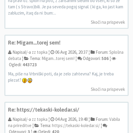
na pravi oz. sploh na poti, z zarisanimi sledmi od vseh, ki so že
tam ( s Stravo)bili. Je pa seveda pogoj signal. ( ki ga, ko jast kam
zabluzim, itaq da ni :bum:...
Skoči na prispevek
Re: Migam...torej sem!
Napisal/-a
zz topka
¦
06 Avg 2026, 20:37 ¦
Forum:
Splošna
debata
¦
Tema:
Migam...torej sem!
¦
Odgovori:
586
¦
Ogledi:
443723
Ma, piše na Vrbniški poti, da je zelo zahtevna? Kaj, je treba
plezat?
Skoči na prispevek
Re: https://tekaski-koledar.si/
Napisal/-a
zz topka
¦
04 Avg 2026, 19:48 ¦
Forum:
Vabila
na prireditve
¦
Tema:
https://tekaski-koledar.si/
¦
Odgovori:
3
¦
Ogledi:
420