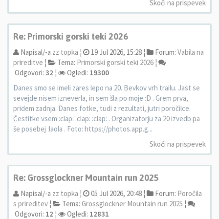
Skoči na prispevek
Re: Primorski gorski teki 2026
Napisal/-a
zz topka
¦
19 Jul 2026, 15:28 ¦
Forum:
Vabila na
prireditve
¦
Tema:
Primorski gorski teki 2026
¦
Odgovori:
32
¦
Ogledi:
19300
Danes smo se imeli zares lepo na 20. Bevkov vrh trailu. Jast se
sevejde nisem izneverla, in sem šla po moje :D . Grem prva,
pridem zadnja. Danes fotke, tudi z rezultati, jutri poročilce.
Čestitke vsem :clap: :clap: :clap: . Organizatorju za 20 izvedb pa
še posebej :laola . Foto: https://photos.app.g...
Skoči na prispevek
Re: Grossglockner Mountain run 2025
Napisal/-a
zz topka
¦
05 Jul 2026, 20:48 ¦
Forum:
Poročila
s prireditev
¦
Tema:
Grossglockner Mountain run 2025
¦
Odgovori:
12
¦
Ogledi:
12831