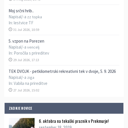
Moj srčni hrib..
Napisal/-a
zz topka
In:
lestvice TF
31 Jul 2026, 10:59
5. vzpon na Porezen
Napisal/-a
vencelj
In:
Poročila s prireditev
29 Jul 2026, 17:13
TEK DVOJK - petkilometrski rekreativni tek v dvoje, 5. 9. 2026
Napisal/-a
ziga
In:
Vabila na prireditve
27 Jul 2026, 15:02
ZADNJE NOVICE
6. oktobra na tekaški praznik v Prekmurje!
september 18, 2019