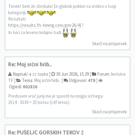
Tonek! Sem že zbrskala! En globok poklon za srebro v tvoji
kategoriji.
Rezultati:
https://results.fh-timing.com/gmr26/41
?
In Ivici za leseno kolajno tudi
Skoči na prispevek
Re: Moj srčni hrib..
Napisal/-a
zz topka
¦
30 Jun 2026, 15:29 ¦
Forum:
lestvice
TF
¦
Tema:
Moj srčni hrib..
¦
Odgovori:
479
¦
Ogledi:
602826
Predvsem vroč junij me je spustil na mojga srčnega:
3514 - 3539 = 25 botov (147 letos)
Skoči na prispevek
Re: PUŠELJC GORSKIH TEKOV :)