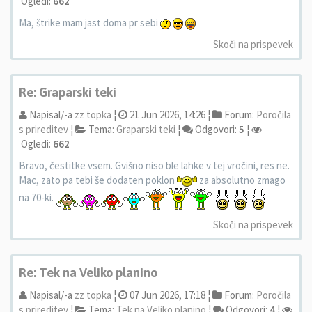
Ogledi:
662
Ma, štrike mam jast doma pr sebi
Skoči na prispevek
Re: Graparski teki
Napisal/-a
zz topka
¦
21 Jun 2026, 14:26 ¦
Forum:
Poročila
s prireditev
¦
Tema:
Graparski teki
¦
Odgovori:
5
¦
Ogledi:
662
Bravo, čestitke vsem. Gvišno niso ble lahke v tej vročini, res ne.
Mac, zato pa tebi še dodaten poklon
za absolutno zmago
na 70-ki.
Skoči na prispevek
Re: Tek na Veliko planino
Napisal/-a
zz topka
¦
07 Jun 2026, 17:18 ¦
Forum:
Poročila
s prireditev
¦
Tema:
Tek na Veliko planino
¦
Odgovori:
4
¦