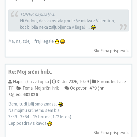
TONEK napisal/-a:
Ni čudno, da sva ostala gor le še midva z Valentino,
kot bi bila neka zaljubljenca v ilegali.....
Ma, na, zdej... fraj ilegale
Skoči na prispevek
Re: Moj srčni hrib..
Napisal/-a
zz topka
¦
31 Jul 2026, 10:59 ¦
Forum:
lestvice
TF
¦
Tema:
Moj srčni hrib..
¦
Odgovori:
479
¦
Ogledi:
602826
Bem, tudi julij smo zmazali
Na mojmu srčnemu sem bla:
3539 - 3564 = 25 botov ( 172 letos)
Lep pozdrav s kavča
Skoči na prispevek