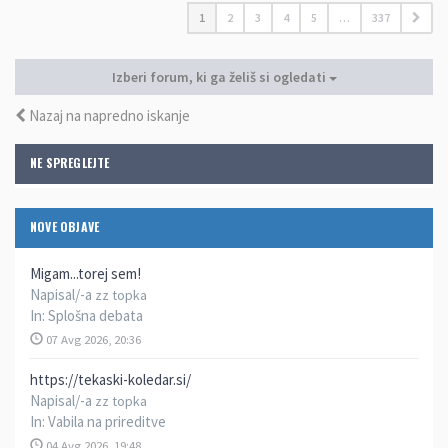
1
2
3
4
5
…
337
Izberi forum, ki ga želiš si ogledati
Nazaj na napredno iskanje
NE SPREGLEJTE
NOVE OBJAVE
Migam...torej sem!
Napisal/-a
zz topka
In:
Splošna debata
07 Avg 2026, 20:36
https://tekaski-koledar.si/
Napisal/-a
zz topka
In:
Vabila na prireditve
04 Avg 2026, 19:48