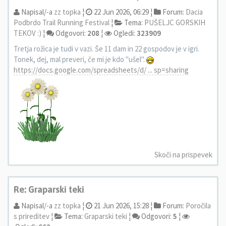
Napisal/-a
zz topka
¦
22 Jun 2026, 06:29 ¦
Forum:
Dacia
Podbrdo Trail Running Festival
¦
Tema:
PUŠELJC GORSKIH
TEKOV :)
¦
Odgovori:
208
¦
Ogledi:
323909
Tretja rožica je tudi v vazi. Še 11 dam in 22 gospodov je v igri.
Tonek, dej, mal preveri, če mi je kdo "ušel".
https://docs.google.com/spreadsheets/d/ ... sp=sharing
Skoči na prispevek
Re: Graparski teki
Napisal/-a
zz topka
¦
21 Jun 2026, 15:28 ¦
Forum:
Poročila
s prireditev
¦
Tema:
Graparski teki
¦
Odgovori:
5
¦