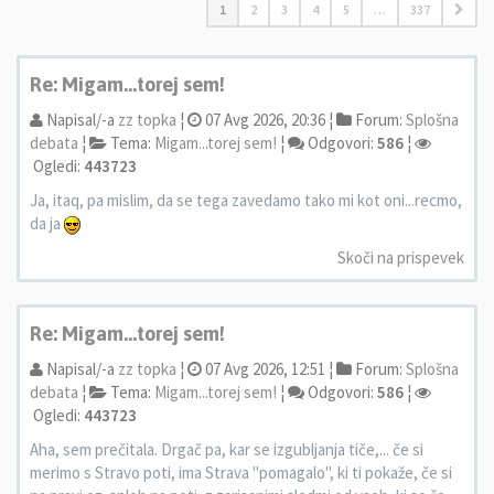
1
2
3
4
5
…
337
Re: Migam...torej sem!
Napisal/-a
zz topka
¦
07 Avg 2026, 20:36 ¦
Forum:
Splošna
debata
¦
Tema:
Migam...torej sem!
¦
Odgovori:
586
¦
Ogledi:
443723
Ja, itaq, pa mislim, da se tega zavedamo tako mi kot oni...recmo,
da ja
Skoči na prispevek
Re: Migam...torej sem!
Napisal/-a
zz topka
¦
07 Avg 2026, 12:51 ¦
Forum:
Splošna
debata
¦
Tema:
Migam...torej sem!
¦
Odgovori:
586
¦
Ogledi:
443723
Aha, sem prečitala. Drgač pa, kar se izgubljanja tiče,... če si
merimo s Stravo poti, ima Strava "pomagalo", ki ti pokaže, če si