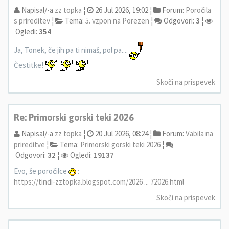
Napisal/-a
zz topka
¦
26 Jul 2026, 19:02 ¦
Forum:
Poročila
s prireditev
¦
Tema:
5. vzpon na Porezen
¦
Odgovori:
3
¦
Ogledi:
354
Ja, Tonek, če jih pa ti nimaš, pol pa....
Čestitke!
Skoči na prispevek
Re: Primorski gorski teki 2026
Napisal/-a
zz topka
¦
20 Jul 2026, 08:24 ¦
Forum:
Vabila na
prireditve
¦
Tema:
Primorski gorski teki 2026
¦
Odgovori:
32
¦
Ogledi:
19137
Evo, še poročilce
:
https://tindi-zztopka.blogspot.com/2026 ... 72026.html
Skoči na prispevek