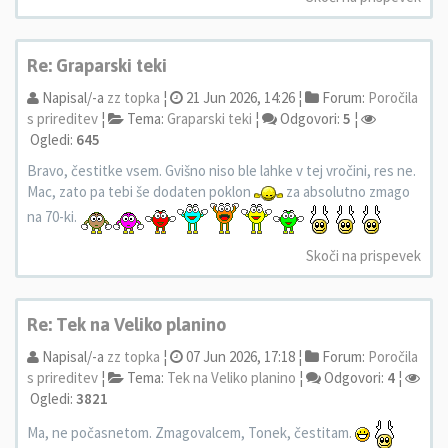
Re: Graparski teki
Napisal/-a
zz topka
¦
21 Jun 2026, 14:26 ¦
Forum:
Poročila
s prireditev
¦
Tema:
Graparski teki
¦
Odgovori:
5
¦
Ogledi:
645
Bravo, čestitke vsem. Gvišno niso ble lahke v tej vročini, res ne.
Mac, zato pa tebi še dodaten poklon
za absolutno zmago
na 70-ki.
Skoči na prispevek
Re: Tek na Veliko planino
Napisal/-a
zz topka
¦
07 Jun 2026, 17:18 ¦
Forum:
Poročila
s prireditev
¦
Tema:
Tek na Veliko planino
¦
Odgovori:
4
¦
Ogledi:
3821
Ma, ne počasnetom. Zmagovalcem, Tonek, čestitam.