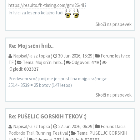
https://results.fh-timing.com/gmr26/41
?
In Ivici za leseno kolajno tudi
Skoči na prispevek
Re: Moj srčni hrib..
Napisal/-a
zz topka
¦
30 Jun 2026, 15:29 ¦
Forum:
lestvice
TF
¦
Tema:
Moj srčni hrib..
¦
Odgovori:
479
¦
Ogledi:
602327
Predvsem vroč junij me je spustil na mojga srčnega:
3514 - 3539 = 25 botov (147 letos)
Skoči na prispevek
Re: PUŠELJC GORSKIH TEKOV :)
Napisal/-a
zz topka
¦
22 Jun 2026, 06:29 ¦
Forum:
Dacia
Podbrdo Trail Running Festival
¦
Tema:
PUŠELJC GORSKIH
TEKOV :)
¦
Odgovori:
208
¦
Ogledi:
323838