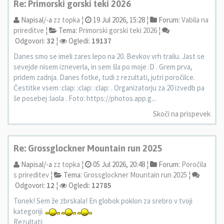
Re: Primorski gorski teki 2026
Napisal/-a
zz topka
¦
19 Jul 2026, 15:28 ¦
Forum:
Vabila na
prireditve
¦
Tema:
Primorski gorski teki 2026
¦
Odgovori:
32
¦
Ogledi:
19137
Danes smo se imeli zares lepo na 20. Bevkov vrh trailu. Jast se
sevejde nisem izneverla, in sem šla po moje :D . Grem prva,
pridem zadnja. Danes fotke, tudi z rezultati, jutri poročilce.
Čestitke vsem :clap: :clap: :clap: . Organizatorju za 20 izvedb pa
še posebej :laola . Foto: https://photos.app.g...
Skoči na prispevek
Re: Grossglockner Mountain run 2025
Napisal/-a
zz topka
¦
05 Jul 2026, 20:48 ¦
Forum:
Poročila
s prireditev
¦
Tema:
Grossglockner Mountain run 2025
¦
Odgovori:
12
¦
Ogledi:
12785
Tonek! Sem že zbrskala! En globok poklon za srebro v tvoji
kategoriji.
Rezultati: