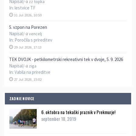
Napisal/-a
zz topka
In:
lestvice TF
31 Jul 2026, 10:59
5. vzpon na Porezen
Napisal/-a
vencelj
In:
Poročila s prireditev
29 Jul 2026, 17:13
TEK DVOJK - petkilometrski rekreativni tek v dvoje, 5. 9. 2026
Napisal/-a
ziga
In:
Vabila na prireditve
27 Jul 2026, 15:02
ZADNJE NOVICE
6. oktobra na tekaški praznik v Prekmurje!
september 18, 2019