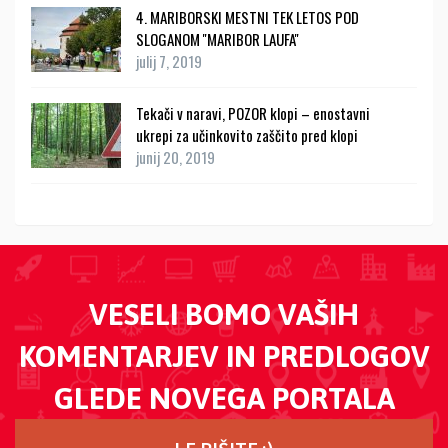
4. MARIBORSKI MESTNI TEK LETOS POD
SLOGANOM ''MARIBOR LAUFA''
julij 7, 2019
Tekači v naravi, POZOR klopi – enostavni
ukrepi za učinkovito zaščito pred klopi
junij 20, 2019
VESELI BOMO VAŠIH
KOMENTARJEV IN PREDLOGOV
GLEDE NOVEGA PORTALA