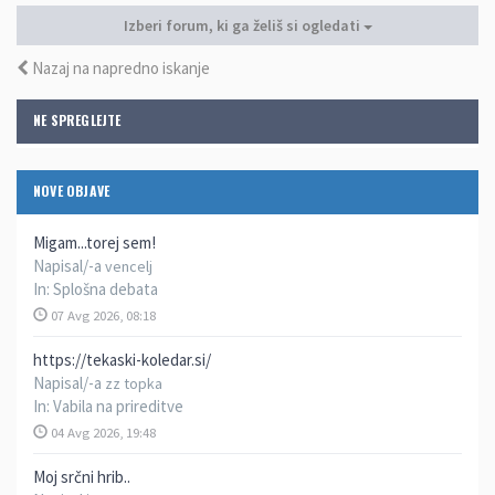
Izberi forum, ki ga želiš si ogledati
Nazaj na napredno iskanje
NE SPREGLEJTE
NOVE OBJAVE
Migam...torej sem!
Napisal/-a
vencelj
In:
Splošna debata
07 Avg 2026, 08:18
https://tekaski-koledar.si/
Napisal/-a
zz topka
In:
Vabila na prireditve
04 Avg 2026, 19:48
Moj srčni hrib..