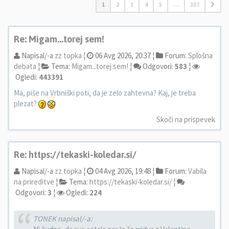
1
2
3
4
5
…
337
Re: Migam...torej sem!
Napisal/-a
zz topka
¦
06 Avg 2026, 20:37 ¦
Forum:
Splošna
debata
¦
Tema:
Migam...torej sem!
¦
Odgovori:
583
¦
Ogledi:
443391
Ma, piše na Vrbniški poti, da je zelo zahtevna? Kaj, je treba
plezat?
Skoči na prispevek
Re: https://tekaski-koledar.si/
Napisal/-a
zz topka
¦
04 Avg 2026, 19:48 ¦
Forum:
Vabila
na prireditve
¦
Tema:
https://tekaski-koledar.si/
¦
Odgovori:
3
¦
Ogledi:
224
TONEK napisal/-a: