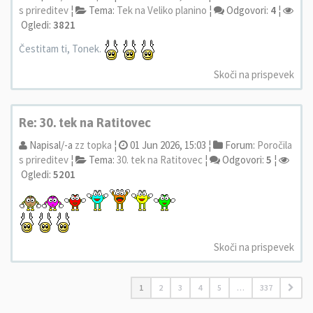
s prireditev
¦
Tema:
Tek na Veliko planino
¦
Odgovori:
4
¦
Ogledi:
3821
Čestitam ti, Tonek.
Skoči na prispevek
Re: 30. tek na Ratitovec
Napisal/-a
zz topka
¦
01 Jun 2026, 15:03 ¦
Forum:
Poročila
s prireditev
¦
Tema:
30. tek na Ratitovec
¦
Odgovori:
5
¦
Ogledi:
5201
Skoči na prispevek
1
2
3
4
5
…
337