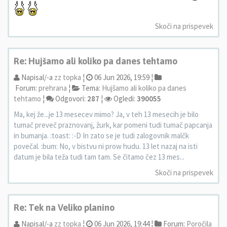
Skoči na prispevek
Re: Hujšamo ali koliko pa danes tehtamo
Napisal/-a
zz topka
¦
06 Jun 2026, 19:59 ¦
Forum:
prehrana
¦
Tema:
Hujšamo ali koliko pa danes
tehtamo
¦
Odgovori:
287
¦
Ogledi:
390055
Ma, kej že...je 13 mesecev mimo? Ja, v teh 13 mesecih je bilo
tumač preveč praznovanj, žurk, kar pomeni tudi tumač papcanja
in bumanja. :toast: :-D In zato se je tudi zalogovnik malčk
povečal. :bum: No, v bistvu ni prow hudu. 13 let nazaj na isti
datum je bila teža tudi tam tam. Se čitamo čez 13 mes...
Skoči na prispevek
Re: Tek na Veliko planino
Napisal/-a
zz topka
¦
06 Jun 2026, 19:44 ¦
Forum:
Poročila