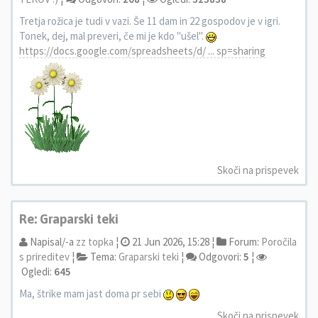
Tretja rožica je tudi v vazi. Še 11 dam in 22 gospodov je v igri.
Tonek, dej, mal preveri, če mi je kdo "ušel".
https://docs.google.com/spreadsheets/d/ ... sp=sharing
Skoči na prispevek
Re: Graparski teki
Napisal/-a
zz topka
¦
21 Jun 2026, 15:28 ¦
Forum:
Poročila
s prireditev
¦
Tema:
Graparski teki
¦
Odgovori:
5
¦
Ogledi:
645
Ma, štrike mam jast doma pr sebi
Skoči na prispevek