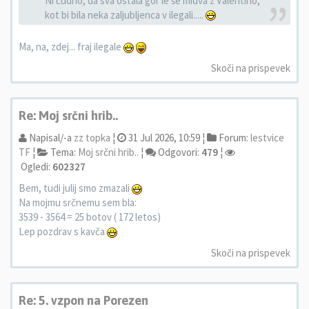
Ni čudno, da sva ostala gor le še midva z Valentino,
kot bi bila neka zaljubljenca v ilegali.....
Ma, na, zdej... fraj ilegale
Skoči na prispevek
Re: Moj srčni hrib..
Napisal/-a
zz topka
¦
31 Jul 2026, 10:59 ¦
Forum:
lestvice
TF
¦
Tema:
Moj srčni hrib..
¦
Odgovori:
479
¦
Ogledi:
602327
Bem, tudi julij smo zmazali
Na mojmu srčnemu sem bla:
3539 - 3564 = 25 botov ( 172 letos)
Lep pozdrav s kavča
Skoči na prispevek
Re: 5. vzpon na Porezen