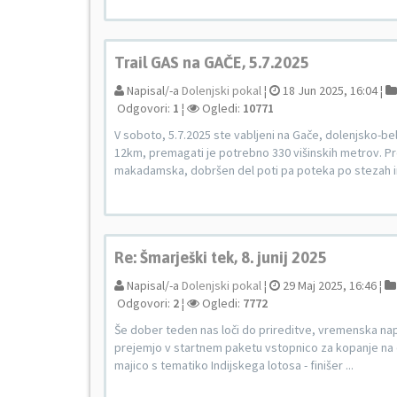
Trail GAS na GAČE, 5.7.2025
Napisal/-a
Dolenjski pokal
¦
18 Jun 2025, 16:04 ¦
Odgovori:
1
¦
Ogledi:
10771
V soboto, 5.7.2025 ste vabljeni na Gače, dolenjsko-b
12km, premagati je potrebno 330 višinskih metrov. Pr
makadamska, dobršen del poti pa poteka po stezah i
Re: Šmarješki tek, 8. junij 2025
Napisal/-a
Dolenjski pokal
¦
29 Maj 2025, 16:46 ¦
Odgovori:
2
¦
Ogledi:
7772
Še dober teden nas loči do prireditve, vremenska napov
prejemjo v startnem paketu vstopnico za kopanje na da
majico s tematiko Indijskega lotosa - finišer ...