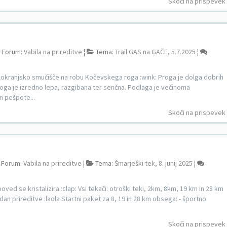
Skoči na prispevek
Forum:
Vabila na prireditve
¦
Tema:
Trail GAS na GAČE, 5.7.2025
¦
elokranjsko smučišče na robu Kočevskega roga :wink: Proga je dolga dobrih
oga je izredno lepa, razgibana ter senčna. Podlaga je večinoma
n pešpote...
Skoči na prispevek
Forum:
Vabila na prireditve
¦
Tema:
Šmarješki tek, 8. junij 2025
¦
ed se kristalizira :clap: Vsi tekači: otroški teki, 2km, 8km, 19 km in 28 km
n prireditve :laola Startni paket za 8, 19 in 28 km obsega: - športno
Skoči na prispevek