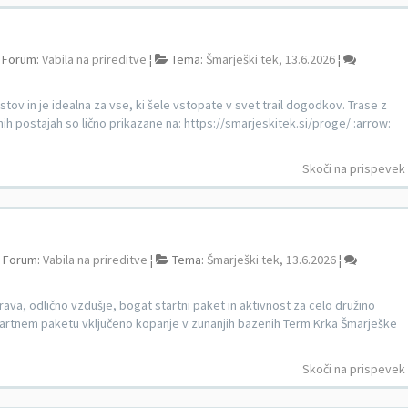
Forum:
Vabila na prireditve
¦
Tema:
Šmarješki tek, 13.6.2026
¦
ov in je idealna za vse, ki šele vstopate v svet trail dogodkov. Trase z
h postajah so lično prikazane na: https://smarjeskitek.si/proge/ :arrow:
Skoči na prispevek
Forum:
Vabila na prireditve
¦
Tema:
Šmarješki tek, 13.6.2026
¦
arava, odlično vzdušje, bogat startni paket in aktivnost za celo družino
v startnem paketu vključeno kopanje v zunanjih bazenih Term Krka Šmarješke
Skoči na prispevek