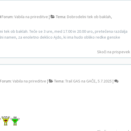
Forum:
Vabila na prireditve
¦
Tema:
Dobrodelni tek ob baklah,
i tek ob baklah. Teče se 3 ure, med 17.00 in 20.00 uro, pretečena razdalja
elni namen, za enoletno deklico Ajdo, ki ima hudo obliko redke genske
Skoči na prispevek
Forum:
Vabila na prireditve
¦
Tema:
Trail GAS na GAČE, 5.7.2025
¦