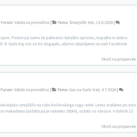
Forum:
Vabila na prireditve
¦
Tema:
Šmarješki tek, 13.6.2026
¦
prijave. Potem pa samo še pakiramo tekaško opremo, kopalke in dobro
:D :D :laola Kaj vse se bo dogajalo, ažurno objavljamo na naši Facebook
Skoči na prispevek
Forum:
Vabila na prireditve
¦
Tema:
Gas na Gače trail, 4.7.2026
¦
elokranjsko smučišče na robu Kočevskega roga :wink: Letos trailamo po novi
ka po makadamu (asfalta pa je natanko 200m), ostalo so stezice. V dobrih 15
Skoči na prispevek