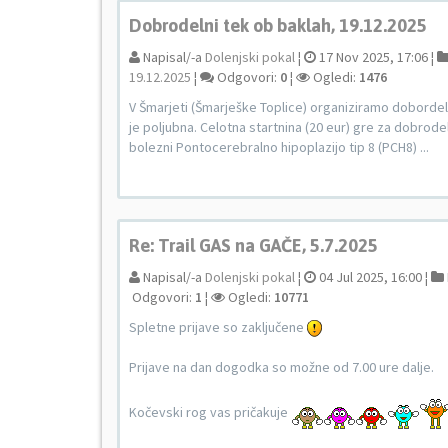
Dobrodelni tek ob baklah, 19.12.2025
Napisal/-a
Dolenjski pokal
¦
17 Nov 2025, 17:06 ¦
19.12.2025
¦
Odgovori:
0
¦
Ogledi:
1476
V Šmarjeti (Šmarješke Toplice) organiziramo dobordeln
je poljubna. Celotna startnina (20 eur) gre za dobrod
bolezni Pontocerebralno hipoplazijo tip 8 (PCH8) ...
Re: Trail GAS na GAČE, 5.7.2025
Napisal/-a
Dolenjski pokal
¦
04 Jul 2025, 16:00 ¦
Odgovori:
1
¦
Ogledi:
10771
Spletne prijave so zaključene
Prijave na dan dogodka so možne od 7.00 ure dalje.
Kočevski rog vas pričakuje