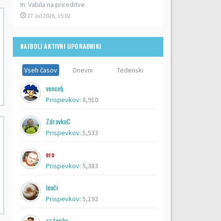
In:
Vabila na prireditve
27 Jul 2026, 15:02
NAJBOLJ AKTIVNI UPORABNIKI
Vseh časov
Dnevni
Tedenski
vencelj
Prispevkov:
8,910
ZdravkoC
Prispevkov:
5,533
ero
Prispevkov:
5,383
lenči
Prispevkov:
5,192
zz topka