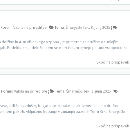
Forum:
Vabila na prireditve
¦
Tema:
Šmarješki tek, 8. junij 2025
¦
ra dolžine in 41m višinskega vzpona , je primerna za družine oz. mlajše
jah. Podelitve ni, udeležencem se meri čas, prejmejo pa tudi vstopnico za
Skoči na prispevek
Forum:
Vabila na prireditve
¦
Tema:
Šmarješki tek, 8. junij 2025
¦
arava, odlično vzdušje, bogat startni paket in aktivnost za celo družino
v startnem paketu vključeno kopanje v zunanjih bazenih Term Krka Šmarješke
Skoči na prispevek