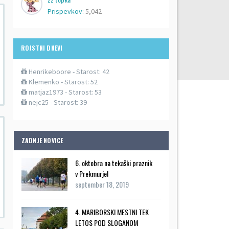
Prispevkov:
5,042
ROJSTNI DNEVI
Henrikeboore
- Starost: 42
Klemenko
- Starost: 52
matjaz1973
- Starost: 53
nejc25
- Starost: 39
ZADNJE NOVICE
6. oktobra na tekaški praznik
v Prekmurje!
september 18, 2019
4. MARIBORSKI MESTNI TEK
LETOS POD SLOGANOM