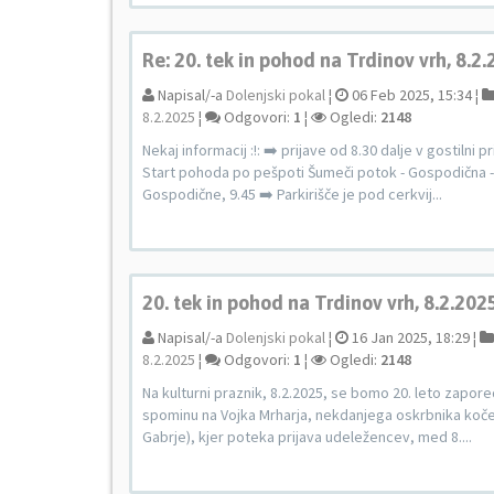
Re: 20. tek in pohod na Trdinov vrh, 8.2
Napisal/-a
Dolenjski pokal
¦
06 Feb 2025, 15:34 ¦
8.2.2025
¦
Odgovori:
1
¦
Ogledi:
2148
Nekaj informacij :!: ➡️ prijave od 8.30 dalje v gostilni
Start pohoda po pešpoti Šumeči potok - Gospodična - 
Gospodične, 9.45 ➡️ Parkirišče je pod cerkvij...
20. tek in pohod na Trdinov vrh, 8.2.202
Napisal/-a
Dolenjski pokal
¦
16 Jan 2025, 18:29 ¦
8.2.2025
¦
Odgovori:
1
¦
Ogledi:
2148
Na kulturni praznik, 8.2.2025, se bomo 20. leto zapore
spominu na Vojka Mrharja, nekdanjega oskrbnika koče p
Gabrje), kjer poteka prijava udeležencev, med 8....