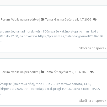
Forum:
Vabila na prireditve
¦
Tema:
Gas na Gače trail, 4.7.2026
¦
snejše, na nadmorski višini 800m pa še kakšno stopinjo manj, kot v
.2026 do 12.00, na povezavi: https://prijavim.se/calendar/period/2026-07#
..
Skoči na prispevek
Forum:
Vabila na prireditve
¦
Tema:
Šmarješki tek, 13.6.2026
¦
Šmarjete (Moletova hiša), med 18. in 20. uro :arrow: sobota, 13.6.,
teki/pohod: 7:00 START pohoda po trail progi TOPLICA 8:45 START TRAILA
.
Skoči na prispevek