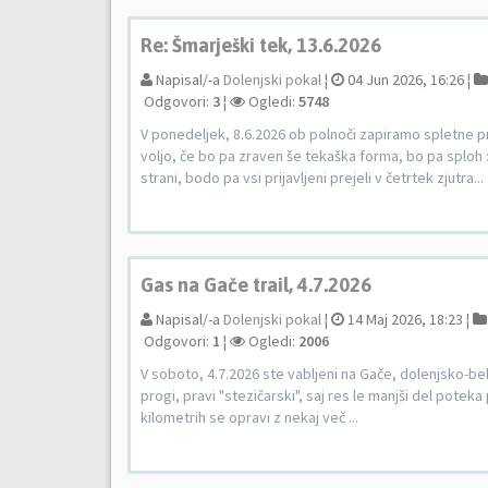
Re: Šmarješki tek, 13.6.2026
Napisal/-a
Dolenjski pokal
¦
04 Jun 2026, 16:26 ¦
Odgovori:
3
¦
Ogledi:
5748
V ponedeljek, 8.6.2026 ob polnoči zapiramo spletne 
voljo, če bo pa zraven še tekaška forma, bo pa sploh 
strani, bodo pa vsi prijavljeni prejeli v četrtek zjutra...
Gas na Gače trail, 4.7.2026
Napisal/-a
Dolenjski pokal
¦
14 Maj 2026, 18:23 ¦
Odgovori:
1
¦
Ogledi:
2006
V soboto, 4.7.2026 ste vabljeni na Gače, dolenjsko-b
progi, pravi "stezičarski", saj res le manjši del pote
kilometrih se opravi z nekaj več ...