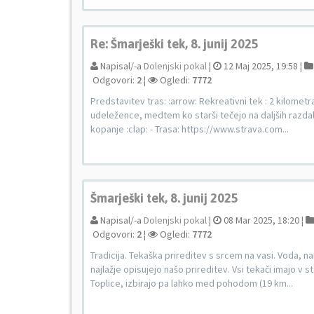
Re: Šmarješki tek, 8. junij 2025
Napisal/-a
Dolenjski pokal
¦
12 Maj 2025, 19:58 ¦
Odgovori:
2
¦
Ogledi:
7772
Predstavitev tras: :arrow: Rekreativni tek : 2 kilomet
udeležence, medtem ko starši tečejo na daljših razdal
kopanje :clap: - Trasa: https://www.strava.com...
Šmarješki tek, 8. junij 2025
Napisal/-a
Dolenjski pokal
¦
08 Mar 2025, 18:20 ¦
Odgovori:
2
¦
Ogledi:
7772
Tradicija. Tekaška prireditev s srcem na vasi. Voda, n
najlažje opisujejo našo prireditev. Vsi tekači imajo 
Toplice, izbirajo pa lahko med pohodom (19 km...