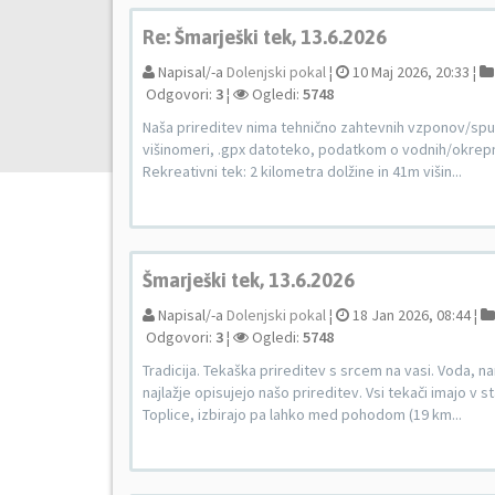
Re: Šmarješki tek, 13.6.2026
Napisal/-a
Dolenjski pokal
¦
10 Maj 2026, 20:33 ¦
Odgovori:
3
¦
Ogledi:
5748
Naša prireditev nima tehnično zahtevnih vzponov/spust
višinomeri, .gpx datoteko, podatkom o vodnih/okrepni
Rekreativni tek: 2 kilometra dolžine in 41m višin...
Šmarješki tek, 13.6.2026
Napisal/-a
Dolenjski pokal
¦
18 Jan 2026, 08:44 ¦
Odgovori:
3
¦
Ogledi:
5748
Tradicija. Tekaška prireditev s srcem na vasi. Voda, n
najlažje opisujejo našo prireditev. Vsi tekači imajo 
Toplice, izbirajo pa lahko med pohodom (19 km...