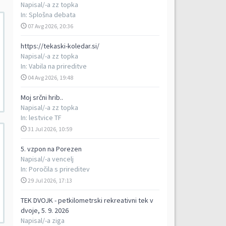
Napisal/-a
zz topka
In:
Splošna debata
07 Avg 2026, 20:36
https://tekaski-koledar.si/
Napisal/-a
zz topka
In:
Vabila na prireditve
04 Avg 2026, 19:48
Moj srčni hrib..
Napisal/-a
zz topka
In:
lestvice TF
31 Jul 2026, 10:59
5. vzpon na Porezen
Napisal/-a
vencelj
In:
Poročila s prireditev
29 Jul 2026, 17:13
TEK DVOJK - petkilometrski rekreativni tek v
dvoje, 5. 9. 2026
Napisal/-a
ziga