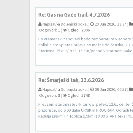
Re: Gas na Gače trail, 4.7.2026
Napisal/-a
Dolenjski pokal
¦
29 Jun 2026, 13:34 ¦
Odgovori:
1
¦
Ogledi:
2006
Po vremenski napovedi bodo temperature v soboto zno
dolini :clap: Spletne prijave so možne do četrtka, 2.7
Startnina: 25 eur/ trail, 15 eur/pohod V startnem pake.
Re: Šmarješki tek, 13.6.2026
Napisal/-a
Dolenjski pokal
¦
09 Jun 2026, 06:57 ¦
Odgovori:
3
¦
Ogledi:
5748
Prevzem startnih številk: :arrow: petek, 12.6., center 
prizorišče, od 6.00 dalje URNIK in PROGRAM: Odrasli 
Radulja (28km ) in Toplica (19km) 10.00 START teka PR..