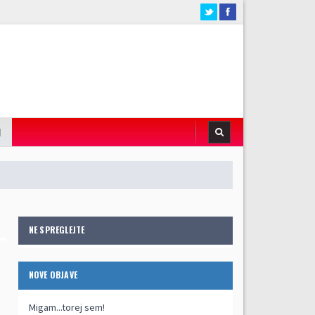
I
NE SPREGLEJTE
NOVE OBJAVE
Migam...torej sem!