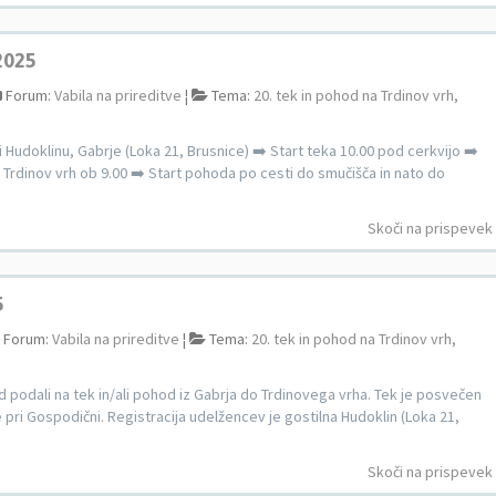
.2025
Forum:
Vabila na prireditve
¦
Tema:
20. tek in pohod na Trdinov vrh,
 pri Hudoklinu, Gabrje (Loka 21, Brusnice) ➡️ Start teka 10.00 pod cerkvijo ➡️
Trdinov vrh ob 9.00 ➡️ Start pohoda po cesti do smučišča in nato do
Skoči na prispevek
5
Forum:
Vabila na prireditve
¦
Tema:
20. tek in pohod na Trdinov vrh,
d podali na tek in/ali pohod iz Gabrja do Trdinovega vrha. Tek je posvečen
ri Gospodični. Registracija udelžencev je gostilna Hudoklin (Loka 21,
Skoči na prispevek