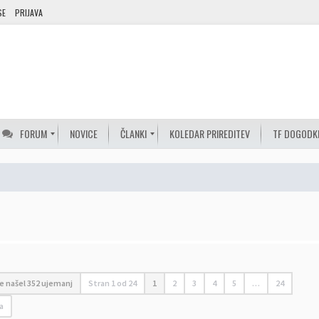
SE
PRIJAVA
FORUM
NOVICE
ČLANKI
KOLEDAR PRIREDITEV
TF DOGODK
je našel 352 ujemanj
Stran
1
od
24
1
2
3
4
5
…
24
a