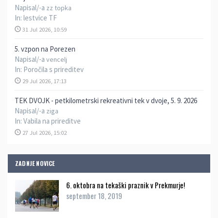
Napisal/-a
zz topka
In:
lestvice TF
31 Jul 2026, 10:59
5. vzpon na Porezen
Napisal/-a
vencelj
In:
Poročila s prireditev
29 Jul 2026, 17:13
TEK DVOJK - petkilometrski rekreativni tek v dvoje, 5. 9. 2026
Napisal/-a
ziga
In:
Vabila na prireditve
27 Jul 2026, 15:02
ZADNJE NOVICE
6. oktobra na tekaški praznik v Prekmurje!
september 18, 2019