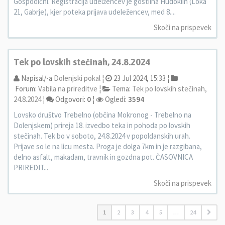
Gospodični. Registracija udelžencev je gostilna Hudoklin (Loka
21, Gabrje), kjer poteka prijava udeležencev, med 8....
Skoči na prispevek
Tek po lovskih stečinah, 24.8.2024
Napisal/-a
Dolenjski pokal
¦
23 Jul 2024, 15:33 ¦
Forum:
Vabila na prireditve
¦
Tema:
Tek po lovskih stečinah,
24.8.2024
¦
Odgovori:
0
¦
Ogledi:
3594
Lovsko društvo Trebelno (občina Mokronog - Trebelno na
Dolenjskem) prireja 18. izvedbo teka in pohoda po lovskih
stečinah. Tek bo v soboto, 24.8.2024 v popoldanskih urah.
Prijave so le na licu mesta. Proga je dolga 7km in je razgibana,
delno asfalt, makadam, travnik in gozdna pot. ČASOVNICA
PRIREDIT...
Skoči na prispevek
1
2
3
4
5
…
24