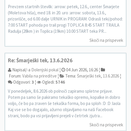
Prevzem startnih številk: :arrow: petek, 12.6., center Šmarjete
(Moletova hiša), med 18. in 20. uro :arrow: sobota, 13.6.,
prizorišče, od 6.00 dalje URNIK in PROGRAM: Odrasli teki/pohod:
7:00 START pohoda po trail progi TOPLICA 8:45 START TRAILA
Radulja (28km ) in Toplica (19km) 10.00 START teka PR...
Skoči na prispevek
Re: Šmarješki tek, 13.6.2026
Napisal/-a
Dolenjski pokal
¦
04 Jun 2026, 16:26 ¦
Forum:
Vabila na prireditve
¦
Tema:
Šmarješki tek, 13.6.2026
¦
Odgovori:
3
¦
Ogledi:
5746
V ponedeljek, 8.6.2026 ob polnoči zapiramo spletne prijave.
Potem pa samo še pakiramo tekaško opremo, kopalke in dobro
voljo, če bo pa zraven še tekaška forma, bo pa sploh :D :D :laola
Kaj vse se bo dogajalo, ažurno objavljamo na naši Facebook
strani, bodo pa vsi prijavljeni prejeli v četrtek zjutra...
Skoči na prispevek