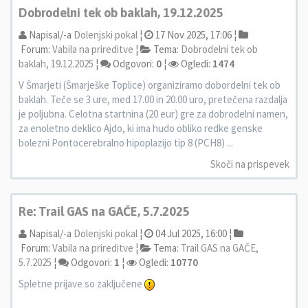
Dobrodelni tek ob baklah, 19.12.2025
Napisal/-a
Dolenjski pokal
¦
17 Nov 2025, 17:06 ¦
Forum:
Vabila na prireditve
¦
Tema:
Dobrodelni tek ob
baklah, 19.12.2025
¦
Odgovori:
0
¦
Ogledi:
1474
V Šmarjeti (Šmarješke Toplice) organiziramo dobordelni tek ob
baklah. Teče se 3 ure, med 17.00 in 20.00 uro, pretečena razdalja
je poljubna. Celotna startnina (20 eur) gre za dobrodelni namen,
za enoletno deklico Ajdo, ki ima hudo obliko redke genske
bolezni Pontocerebralno hipoplazijo tip 8 (PCH8) ...
Skoči na prispevek
Re: Trail GAS na GAČE, 5.7.2025
Napisal/-a
Dolenjski pokal
¦
04 Jul 2025, 16:00 ¦
Forum:
Vabila na prireditve
¦
Tema:
Trail GAS na GAČE,
5.7.2025
¦
Odgovori:
1
¦
Ogledi:
10770
Spletne prijave so zaključene