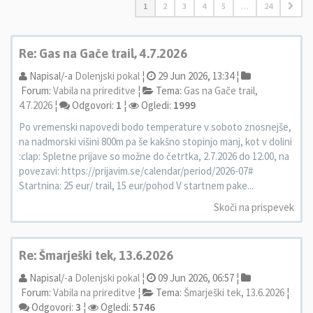
1
2
3
4
5
…
24
Re: Gas na Gače trail, 4.7.2026
Napisal/-a
Dolenjski pokal
¦
29 Jun 2026, 13:34 ¦
Forum:
Vabila na prireditve
¦
Tema:
Gas na Gače trail,
4.7.2026
¦
Odgovori:
1
¦
Ogledi:
1999
Po vremenski napovedi bodo temperature v soboto znosnejše,
na nadmorski višini 800m pa še kakšno stopinjo manj, kot v dolini
:clap: Spletne prijave so možne do četrtka, 2.7.2026 do 12.00, na
povezavi: https://prijavim.se/calendar/period/2026-07#
Startnina: 25 eur/ trail, 15 eur/pohod V startnem pake...
Skoči na prispevek
Re: Šmarješki tek, 13.6.2026
Napisal/-a
Dolenjski pokal
¦
09 Jun 2026, 06:57 ¦
Forum:
Vabila na prireditve
¦
Tema:
Šmarješki tek, 13.6.2026
¦
Odgovori:
3
¦
Ogledi:
5746