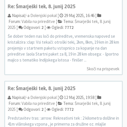
Re: Šmarješki tek, 8. junij 2025
Napisal/-a
Dolenjski pokal
¦
29 Maj 2025, 16:46 ¦
Forum:
Vabila na prireditve
¦
Tema:
Šmarješki tek, 8. junij
2025
¦
Odgovori:
2
¦
Ogledi:
7772
Še dober teden nas loči do prireditve, vremenska napoved se
kristalizira :clap: Vsi tekači: otroški teki, 2km, 8km, 19 km in 28 km
prejemjo v startnem paketu vstopnico za kopanje na dan
prireditve :laola Startni paket za 8, 19 in 28 km obsega: - športno
majico s tematiko Indijskega lotosa - finišer ...
Skoči na prispevek
Re: Šmarješki tek, 8. junij 2025
Napisal/-a
Dolenjski pokal
¦
12 Maj 2025, 19:58 ¦
Forum:
Vabila na prireditve
¦
Tema:
Šmarješki tek, 8. junij
2025
¦
Odgovori:
2
¦
Ogledi:
7772
Predstavitev tras: :arrow: Rekreativni tek : 2 kilometra dolžine in
41m višinskega vzpona , je primerna za družine oz. mlajše