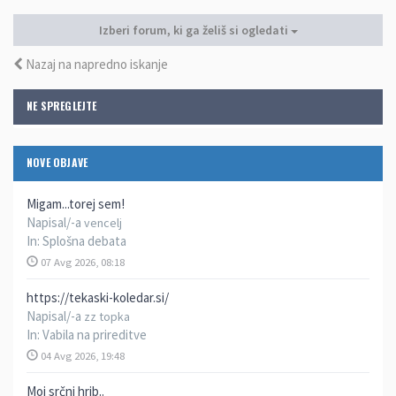
Izberi forum, ki ga želiš si ogledati
Nazaj na napredno iskanje
NE SPREGLEJTE
NOVE OBJAVE
Migam...torej sem!
Napisal/-a
vencelj
In:
Splošna debata
07 Avg 2026, 08:18
https://tekaski-koledar.si/
Napisal/-a
zz topka
In:
Vabila na prireditve
04 Avg 2026, 19:48
Moj srčni hrib..