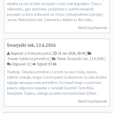
idealna za vse, ki šele vstopate v svet trail dogodkov. Trase z
višinomeri, .gpx datoteko, podatkom o vodnih/okrepnih
postajah so lično prikazane na: https://smarjeskitek.si/proge/
:arrow: Rekreativni tek: 2 kilometra dolžine in 41m višin...
Skoči na prispevek
Šmarješki tek, 13.6.2026
Napisal/-a
Dolenjski pokal
¦
18 Jan 2026, 08:44 ¦
Forum:
Vabila na prireditve
¦
Tema:
Šmarješki tek, 13.6.2026
¦
Odgovori:
3
¦
Ogledi:
5746
Tradicija. Tekaška prireditev s srcem na vasi. Voda, narava,
odlično vzdušje, bogat startni paket in aktivnost za celo družino
najlažje opisujejo našo prireditev. Vsi tekači imajo v startnem
paketu vključeno kopanje v zunanjih bazenih Term Krka
Šmarješke Toplice, izbirajo pa lahko med pohodom (19 km...
Skoči na prispevek