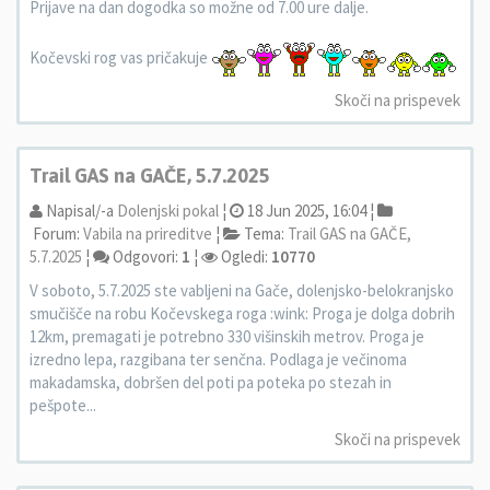
Prijave na dan dogodka so možne od 7.00 ure dalje.
Kočevski rog vas pričakuje
Skoči na prispevek
Trail GAS na GAČE, 5.7.2025
Napisal/-a
Dolenjski pokal
¦
18 Jun 2025, 16:04 ¦
Forum:
Vabila na prireditve
¦
Tema:
Trail GAS na GAČE,
5.7.2025
¦
Odgovori:
1
¦
Ogledi:
10770
V soboto, 5.7.2025 ste vabljeni na Gače, dolenjsko-belokranjsko
smučišče na robu Kočevskega roga :wink: Proga je dolga dobrih
12km, premagati je potrebno 330 višinskih metrov. Proga je
izredno lepa, razgibana ter senčna. Podlaga je večinoma
makadamska, dobršen del poti pa poteka po stezah in
pešpote...
Skoči na prispevek