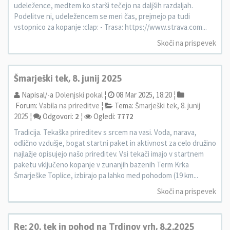
udeležence, medtem ko starši tečejo na daljših razdaljah.
Podelitve ni, udeležencem se meri čas, prejmejo pa tudi
vstopnico za kopanje :clap: - Trasa: https://www.strava.com...
Skoči na prispevek
Šmarješki tek, 8. junij 2025
Napisal/-a
Dolenjski pokal
¦
08 Mar 2025, 18:20 ¦
Forum:
Vabila na prireditve
¦
Tema:
Šmarješki tek, 8. junij
2025
¦
Odgovori:
2
¦
Ogledi:
7772
Tradicija. Tekaška prireditev s srcem na vasi. Voda, narava,
odlično vzdušje, bogat startni paket in aktivnost za celo družino
najlažje opisujejo našo prireditev. Vsi tekači imajo v startnem
paketu vključeno kopanje v zunanjih bazenih Term Krka
Šmarješke Toplice, izbirajo pa lahko med pohodom (19 km...
Skoči na prispevek
Re: 20. tek in pohod na Trdinov vrh, 8.2.2025