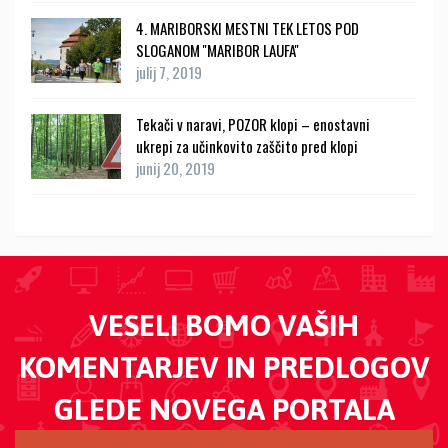
4. MARIBORSKI MESTNI TEK LETOS POD
SLOGANOM ''MARIBOR LAUFA''
julij 7, 2019
Tekači v naravi, POZOR klopi – enostavni
ukrepi za učinkovito zaščito pred klopi
junij 20, 2019
VESELI BOMO VAŠIH
KOMENTARJEV IN PREDLOGOV
GLEDE NOVEGA PORTALA