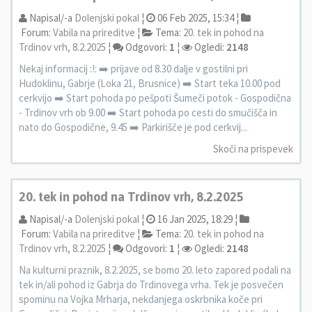
Napisal/-a
Dolenjski pokal
¦
06 Feb 2025, 15:34 ¦
Forum:
Vabila na prireditve
¦
Tema:
20. tek in pohod na
Trdinov vrh, 8.2.2025
¦
Odgovori:
1
¦
Ogledi:
2148
Nekaj informacij :!: ➡️ prijave od 8.30 dalje v gostilni pri
Hudoklinu, Gabrje (Loka 21, Brusnice) ➡️ Start teka 10.00 pod
cerkvijo ➡️ Start pohoda po pešpoti Šumeči potok - Gospodična
- Trdinov vrh ob 9.00 ➡️ Start pohoda po cesti do smučišča in
nato do Gospodične, 9.45 ➡️ Parkirišče je pod cerkvij...
Skoči na prispevek
20. tek in pohod na Trdinov vrh, 8.2.2025
Napisal/-a
Dolenjski pokal
¦
16 Jan 2025, 18:29 ¦
Forum:
Vabila na prireditve
¦
Tema:
20. tek in pohod na
Trdinov vrh, 8.2.2025
¦
Odgovori:
1
¦
Ogledi:
2148
Na kulturni praznik, 8.2.2025, se bomo 20. leto zapored podali na
tek in/ali pohod iz Gabrja do Trdinovega vrha. Tek je posvečen
spominu na Vojka Mrharja, nekdanjega oskrbnika koče pri