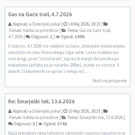
Gas na Gače trail, 4.7.2026
Napisal/-a
Dolenjski pokal
¦
14 Maj 2026, 18:23 ¦
Forum:
Vabila na prireditve
¦
Tema:
Gas na Gače trail,
4.7.2026
¦
Odgovori:
1
¦
Ogledi:
1999
V soboto, 4.7.2026 ste vabljeni na Gače, dolenjsko-belokranjsko
smučišče na robu Kočevskega roga :wink: Letos trailamo po
novi progi, pravi "stezičarski", saj res le manjši del poteka po
makadamu (asfalta pa je natanko 200m), ostalo so stezice. V
dobrih 15 kilometrih se opravi z nekaj več ...
Skoči na prispevek
Re: Šmarješki tek, 13.6.2026
Napisal/-a
Dolenjski pokal
¦
10 Maj 2026, 20:33 ¦
Forum:
Vabila na prireditve
¦
Tema:
Šmarješki tek, 13.6.2026
¦
Odgovori:
3
¦
Ogledi:
5746
Naša prireditev nima tehnično zahtevnih vzponov/spustov in je