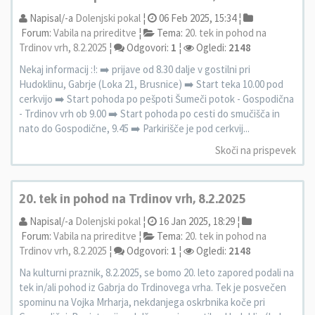
Napisal/-a
Dolenjski pokal
¦
06 Feb 2025, 15:34 ¦
Forum:
Vabila na prireditve
¦
Tema:
20. tek in pohod na
Trdinov vrh, 8.2.2025
¦
Odgovori:
1
¦
Ogledi:
2148
Nekaj informacij :!: ➡️ prijave od 8.30 dalje v gostilni pri
Hudoklinu, Gabrje (Loka 21, Brusnice) ➡️ Start teka 10.00 pod
cerkvijo ➡️ Start pohoda po pešpoti Šumeči potok - Gospodična
- Trdinov vrh ob 9.00 ➡️ Start pohoda po cesti do smučišča in
nato do Gospodične, 9.45 ➡️ Parkirišče je pod cerkvij...
Skoči na prispevek
20. tek in pohod na Trdinov vrh, 8.2.2025
Napisal/-a
Dolenjski pokal
¦
16 Jan 2025, 18:29 ¦
Forum:
Vabila na prireditve
¦
Tema:
20. tek in pohod na
Trdinov vrh, 8.2.2025
¦
Odgovori:
1
¦
Ogledi:
2148
Na kulturni praznik, 8.2.2025, se bomo 20. leto zapored podali na
tek in/ali pohod iz Gabrja do Trdinovega vrha. Tek je posvečen
spominu na Vojka Mrharja, nekdanjega oskrbnika koče pri