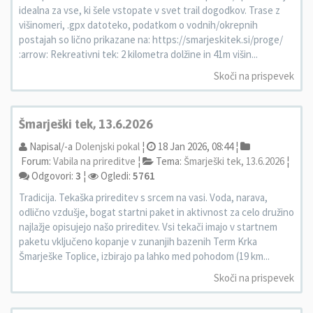
idealna za vse, ki šele vstopate v svet trail dogodkov. Trase z
višinomeri, .gpx datoteko, podatkom o vodnih/okrepnih
postajah so lično prikazane na: https://smarjeskitek.si/proge/
:arrow: Rekreativni tek: 2 kilometra dolžine in 41m višin...
Skoči na prispevek
Šmarješki tek, 13.6.2026
Napisal/-a
Dolenjski pokal
¦
18 Jan 2026, 08:44 ¦
Forum:
Vabila na prireditve
¦
Tema:
Šmarješki tek, 13.6.2026
¦
Odgovori:
3
¦
Ogledi:
5761
Tradicija. Tekaška prireditev s srcem na vasi. Voda, narava,
odlično vzdušje, bogat startni paket in aktivnost za celo družino
najlažje opisujejo našo prireditev. Vsi tekači imajo v startnem
paketu vključeno kopanje v zunanjih bazenih Term Krka
Šmarješke Toplice, izbirajo pa lahko med pohodom (19 km...
Skoči na prispevek