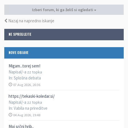
Izberi forum, ki ga želiš si ogledati
Nazaj na napredno iskanje
NE SPREGLEJTE
NOVE OBJAVE
Migam...torej sem!
Napisal/-a
zz topka
In:
Splošna debata
07 Avg 2026, 20:36
https://tekaski-koledar.si/
Napisal/-a
zz topka
In:
Vabila na prireditve
04 Avg 2026, 19:48
Moj srčni hrib..