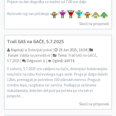
Prijave na dan dogodka so možne od 7.00 ure dalje.
Kočevski rog vas pričakuje
Skoči na prispevek
Trail GAS na GAČE, 5.7.2025
Napisal/-a
Dolenjski pokal
¦
18 Jun 2025, 16:04 ¦
Forum:
Vabila na prireditve
¦
Tema:
Trail GAS na GAČE,
5.7.2025
¦
Odgovori:
1
¦
Ogledi:
10773
V soboto, 5.7.2025 ste vabljeni na Gače, dolenjsko-belokranjsko
smučišče na robu Kočevskega roga :wink: Proga je dolga dobrih
12km, premagati je potrebno 330 višinskih metrov. Proga je
izredno lepa, razgibana ter senčna. Podlaga je večinoma
makadamska, dobršen del poti pa poteka po stezah in
pešpote...
Skoči na prispevek