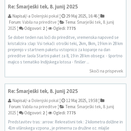
Re: Šmarješki tek, 8. junij 2025
Napisal/-a
Dolenjski pokal
¦
29 Maj 2025, 16:46 ¦
Forum:
Vabila na prireditve
¦
Tema:
Šmarješki tek, 8. junij
2025
¦
Odgovori:
2
¦
Ogledi:
7775
Še dober teden nas loči do prireditve, vremenska napoved se
kristalizira :clap: Vsi tekači: otroški teki, 2km, 8km, 19 km in 28 km
prejemjo v startnem paketu vstopnico za kopanje na dan
prireditve :laola Startni paket za 8, 19 in 28 km obsega: - športno
majico s tematiko Indijskega lotosa - finišer ...
Skoči na prispevek
Re: Šmarješki tek, 8. junij 2025
Napisal/-a
Dolenjski pokal
¦
12 Maj 2025, 19:58 ¦
Forum:
Vabila na prireditve
¦
Tema:
Šmarješki tek, 8. junij
2025
¦
Odgovori:
2
¦
Ogledi:
7775
Predstavitev tras: :arrow: Rekreativni tek : 2 kilometra dolžine in
41m višinskega vzpona , je primerna za družine oz. mlajše