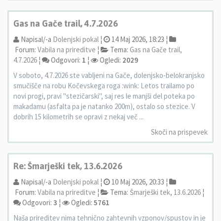
Gas na Gače trail, 4.7.2026
Napisal/-a
Dolenjski pokal
¦
14 Maj 2026, 18:23 ¦
Forum:
Vabila na prireditve
¦
Tema:
Gas na Gače trail,
4.7.2026
¦
Odgovori:
1
¦
Ogledi:
2029
V soboto, 4.7.2026 ste vabljeni na Gače, dolenjsko-belokranjsko
smučišče na robu Kočevskega roga :wink: Letos trailamo po
novi progi, pravi "stezičarski", saj res le manjši del poteka po
makadamu (asfalta pa je natanko 200m), ostalo so stezice. V
dobrih 15 kilometrih se opravi z nekaj več ...
Skoči na prispevek
Re: Šmarješki tek, 13.6.2026
Napisal/-a
Dolenjski pokal
¦
10 Maj 2026, 20:33 ¦
Forum:
Vabila na prireditve
¦
Tema:
Šmarješki tek, 13.6.2026
¦
Odgovori:
3
¦
Ogledi:
5761
Naša prireditev nima tehnično zahtevnih vzponov/spustov in je