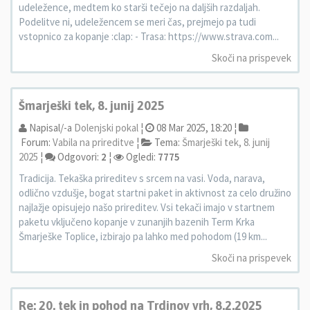
udeležence, medtem ko starši tečejo na daljših razdaljah.
Podelitve ni, udeležencem se meri čas, prejmejo pa tudi
vstopnico za kopanje :clap: - Trasa: https://www.strava.com...
Skoči na prispevek
Šmarješki tek, 8. junij 2025
Napisal/-a
Dolenjski pokal
¦
08 Mar 2025, 18:20 ¦
Forum:
Vabila na prireditve
¦
Tema:
Šmarješki tek, 8. junij
2025
¦
Odgovori:
2
¦
Ogledi:
7775
Tradicija. Tekaška prireditev s srcem na vasi. Voda, narava,
odlično vzdušje, bogat startni paket in aktivnost za celo družino
najlažje opisujejo našo prireditev. Vsi tekači imajo v startnem
paketu vključeno kopanje v zunanjih bazenih Term Krka
Šmarješke Toplice, izbirajo pa lahko med pohodom (19 km...
Skoči na prispevek
Re: 20. tek in pohod na Trdinov vrh, 8.2.2025