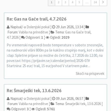
1
2
3
4
5
…
24
Re: Gas na Gače trail, 4.7.2026
Napisal/-a
Dolenjski pokal
¦
29 Jun 2026, 13:34 ¦
Forum:
Vabila na prireditve
¦
Tema:
Gas na Gače trail,
4.7.2026
¦
Odgovori:
1
¦
Ogledi:
2029
Po vremenski napovedi bodo temperature v soboto znosnejše,
na nadmorski višini 800m pa še kakšno stopinjo manj, kot v dolini
:clap: Spletne prijave so možne do četrtka, 2.7.2026 do 12.00, na
povezavi: https://prijavim.se/calendar/period/2026-07#
Startnina: 25 eur/ trail, 15 eur/pohod V startnem pake...
Skoči na prispevek
Re: Šmarješki tek, 13.6.2026
Napisal/-a
Dolenjski pokal
¦
09 Jun 2026, 06:57 ¦
Forum:
Vabila na prireditve
¦
Tema:
Šmarješki tek, 13.6.2026
¦
Odgovori:
3
¦
Ogledi:
5761