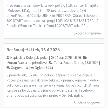
Prevzem startnih številk: :arrow: petek, 12.6., center Šmarjete
(Moletova hiša), med 18. in 20. uro :arrow: sobota, 13.6.,
prizorišče, od 6.00 dalje URNIK in PROGRAM: Odrasli teki/pohod:
7:00 START pohoda po trail progi TOPLICA 8:45 START TRAILA
Radulja (28km ) in Toplica (19km) 10.00 START teka PR...
Skoči na prispevek
Re: Šmarješki tek, 13.6.2026
Napisal/-a
Dolenjski pokal
¦
04 Jun 2026, 16:26 ¦
Forum:
Vabila na prireditve
¦
Tema:
Šmarješki tek, 13.6.2026
¦
Odgovori:
3
¦
Ogledi:
5761
V ponedeljek, 8.6.2026 ob polnoči zapiramo spletne prijave.
Potem pa samo še pakiramo tekaško opremo, kopalke in dobro
voljo, če bo pa zraven še tekaška forma, bo pa sploh :D :D :laola
Kaj vse se bo dogajalo, ažurno objavljamo na naši Facebook
strani, bodo pa vsi prijavljeni prejeli v četrtek zjutra...
Skoči na prispevek