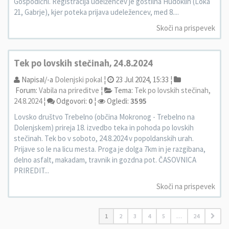
Gospodični. Registracija udelžencev je gostilna Hudoklin (Loka
21, Gabrje), kjer poteka prijava udeležencev, med 8....
Skoči na prispevek
Tek po lovskih stečinah, 24.8.2024
Napisal/-a
Dolenjski pokal
¦
23 Jul 2024, 15:33 ¦
Forum:
Vabila na prireditve
¦
Tema:
Tek po lovskih stečinah,
24.8.2024
¦
Odgovori:
0
¦
Ogledi:
3595
Lovsko društvo Trebelno (občina Mokronog - Trebelno na
Dolenjskem) prireja 18. izvedbo teka in pohoda po lovskih
stečinah. Tek bo v soboto, 24.8.2024 v popoldanskih urah.
Prijave so le na licu mesta. Proga je dolga 7km in je razgibana,
delno asfalt, makadam, travnik in gozdna pot. ČASOVNICA
PRIREDIT...
Skoči na prispevek
1
2
3
4
5
…
24