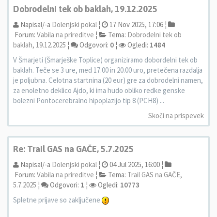
Dobrodelni tek ob baklah, 19.12.2025
Napisal/-a
Dolenjski pokal
¦
17 Nov 2025, 17:06 ¦
Forum:
Vabila na prireditve
¦
Tema:
Dobrodelni tek ob
baklah, 19.12.2025
¦
Odgovori:
0
¦
Ogledi:
1484
V Šmarjeti (Šmarješke Toplice) organiziramo dobordelni tek ob
baklah. Teče se 3 ure, med 17.00 in 20.00 uro, pretečena razdalja
je poljubna. Celotna startnina (20 eur) gre za dobrodelni namen,
za enoletno deklico Ajdo, ki ima hudo obliko redke genske
bolezni Pontocerebralno hipoplazijo tip 8 (PCH8) ...
Skoči na prispevek
Re: Trail GAS na GAČE, 5.7.2025
Napisal/-a
Dolenjski pokal
¦
04 Jul 2025, 16:00 ¦
Forum:
Vabila na prireditve
¦
Tema:
Trail GAS na GAČE,
5.7.2025
¦
Odgovori:
1
¦
Ogledi:
10773
Spletne prijave so zaključene