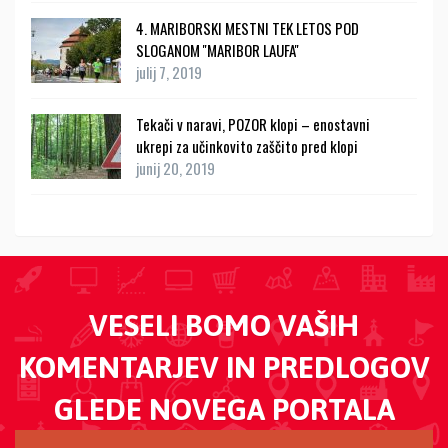
4. MARIBORSKI MESTNI TEK LETOS POD
SLOGANOM ''MARIBOR LAUFA''
julij 7, 2019
Tekači v naravi, POZOR klopi – enostavni
ukrepi za učinkovito zaščito pred klopi
junij 20, 2019
VESELI BOMO VAŠIH
KOMENTARJEV IN PREDLOGOV
GLEDE NOVEGA PORTALA