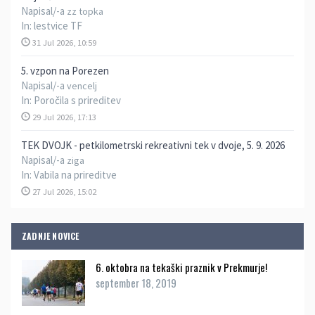
Napisal/-a
zz topka
In:
lestvice TF
31 Jul 2026, 10:59
5. vzpon na Porezen
Napisal/-a
vencelj
In:
Poročila s prireditev
29 Jul 2026, 17:13
TEK DVOJK - petkilometrski rekreativni tek v dvoje, 5. 9. 2026
Napisal/-a
ziga
In:
Vabila na prireditve
27 Jul 2026, 15:02
ZADNJE NOVICE
6. oktobra na tekaški praznik v Prekmurje!
september 18, 2019