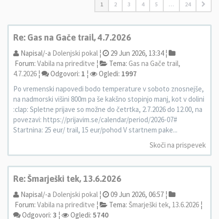
1
2
3
4
5
…
24
Re: Gas na Gače trail, 4.7.2026
Napisal/-a
Dolenjski pokal
¦
29 Jun 2026, 13:34 ¦
Forum:
Vabila na prireditve
¦
Tema:
Gas na Gače trail,
4.7.2026
¦
Odgovori:
1
¦
Ogledi:
1997
Po vremenski napovedi bodo temperature v soboto znosnejše,
na nadmorski višini 800m pa še kakšno stopinjo manj, kot v dolini
:clap: Spletne prijave so možne do četrtka, 2.7.2026 do 12.00, na
povezavi: https://prijavim.se/calendar/period/2026-07#
Startnina: 25 eur/ trail, 15 eur/pohod V startnem pake...
Skoči na prispevek
Re: Šmarješki tek, 13.6.2026
Napisal/-a
Dolenjski pokal
¦
09 Jun 2026, 06:57 ¦
Forum:
Vabila na prireditve
¦
Tema:
Šmarješki tek, 13.6.2026
¦
Odgovori:
3
¦
Ogledi:
5740