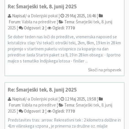
Re: Šmarješki tek, 8. junij 2025
Napisal/-a
Dolenjski pokal
¦
29 Maj 2025, 16:46 ¦
Forum:
Vabila na prireditve
¦
Tema:
Šmarješki tek, 8. junij
2025
¦
Odgovori:
2
¦
Ogledi:
7770
Še dober teden nas loči do prireditve, vremenska napoved se
kristalizira :clap: Vsi tekači: otroški teki, 2km, 8km, 19 km in 28 km
prejemjo v startnem paketu vstopnico za kopanje na dan
prireditve :laola Startni paket za 8, 19 in 28 km obsega: - športno
majico s tematiko Indijskega lotosa - finišer ...
Skoči na prispevek
Re: Šmarješki tek, 8. junij 2025
Napisal/-a
Dolenjski pokal
¦
12 Maj 2025, 19:58 ¦
Forum:
Vabila na prireditve
¦
Tema:
Šmarješki tek, 8. junij
2025
¦
Odgovori:
2
¦
Ogledi:
7770
Predstavitev tras: :arrow: Rekreativni tek : 2 kilometra dolžine in
41m višinskega vzpona , je primerna za družine oz. mlajše