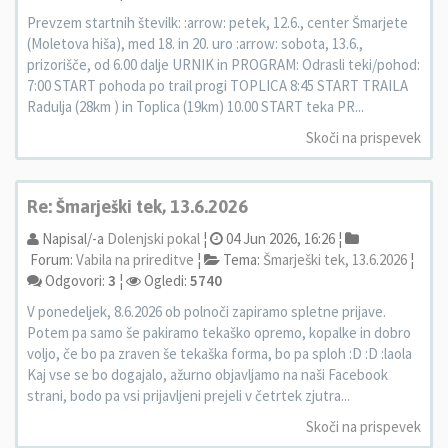
Prevzem startnih številk: :arrow: petek, 12.6., center Šmarjete
(Moletova hiša), med 18. in 20. uro :arrow: sobota, 13.6.,
prizorišče, od 6.00 dalje URNIK in PROGRAM: Odrasli teki/pohod:
7:00 START pohoda po trail progi TOPLICA 8:45 START TRAILA
Radulja (28km ) in Toplica (19km) 10.00 START teka PR...
Skoči na prispevek
Re: Šmarješki tek, 13.6.2026
Napisal/-a
Dolenjski pokal
¦
04 Jun 2026, 16:26 ¦
Forum:
Vabila na prireditve
¦
Tema:
Šmarješki tek, 13.6.2026
¦
Odgovori:
3
¦
Ogledi:
5740
V ponedeljek, 8.6.2026 ob polnoči zapiramo spletne prijave.
Potem pa samo še pakiramo tekaško opremo, kopalke in dobro
voljo, če bo pa zraven še tekaška forma, bo pa sploh :D :D :laola
Kaj vse se bo dogajalo, ažurno objavljamo na naši Facebook
strani, bodo pa vsi prijavljeni prejeli v četrtek zjutra...
Skoči na prispevek