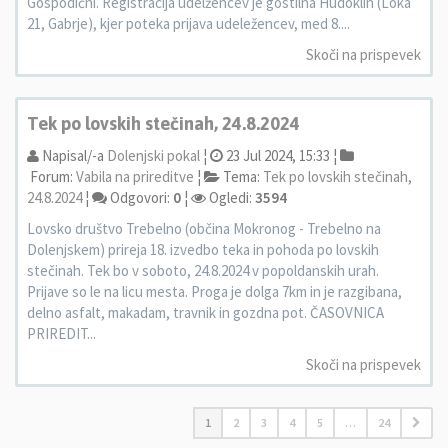
Gospodični. Registracija udelžencev je gostilna Hudoklin (Loka
21, Gabrje), kjer poteka prijava udeležencev, med 8....
Skoči na prispevek
Tek po lovskih stečinah, 24.8.2024
Napisal/-a
Dolenjski pokal
¦
23 Jul 2024, 15:33 ¦
Forum:
Vabila na prireditve
¦
Tema:
Tek po lovskih stečinah,
24.8.2024
¦
Odgovori:
0
¦
Ogledi:
3594
Lovsko društvo Trebelno (občina Mokronog - Trebelno na
Dolenjskem) prireja 18. izvedbo teka in pohoda po lovskih
stečinah. Tek bo v soboto, 24.8.2024 v popoldanskih urah.
Prijave so le na licu mesta. Proga je dolga 7km in je razgibana,
delno asfalt, makadam, travnik in gozdna pot. ČASOVNICA
PRIREDIT...
Skoči na prispevek
1
2
3
4
5
…
24