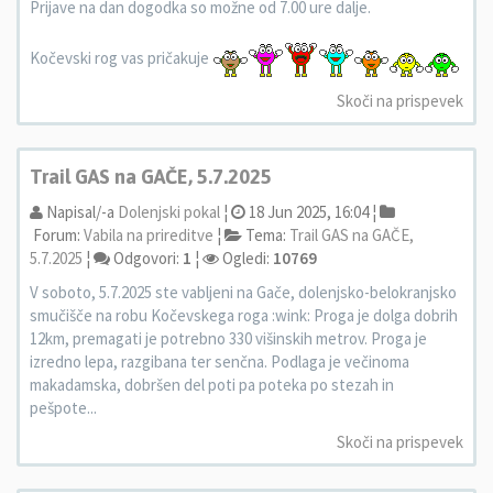
Prijave na dan dogodka so možne od 7.00 ure dalje.
Kočevski rog vas pričakuje
Skoči na prispevek
Trail GAS na GAČE, 5.7.2025
Napisal/-a
Dolenjski pokal
¦
18 Jun 2025, 16:04 ¦
Forum:
Vabila na prireditve
¦
Tema:
Trail GAS na GAČE,
5.7.2025
¦
Odgovori:
1
¦
Ogledi:
10769
V soboto, 5.7.2025 ste vabljeni na Gače, dolenjsko-belokranjsko
smučišče na robu Kočevskega roga :wink: Proga je dolga dobrih
12km, premagati je potrebno 330 višinskih metrov. Proga je
izredno lepa, razgibana ter senčna. Podlaga je večinoma
makadamska, dobršen del poti pa poteka po stezah in
pešpote...
Skoči na prispevek