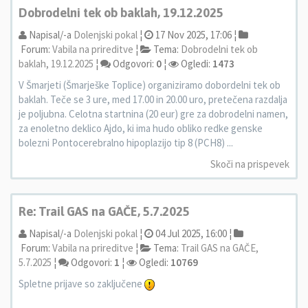
Dobrodelni tek ob baklah, 19.12.2025
Napisal/-a
Dolenjski pokal
¦
17 Nov 2025, 17:06 ¦
Forum:
Vabila na prireditve
¦
Tema:
Dobrodelni tek ob
baklah, 19.12.2025
¦
Odgovori:
0
¦
Ogledi:
1473
V Šmarjeti (Šmarješke Toplice) organiziramo dobordelni tek ob
baklah. Teče se 3 ure, med 17.00 in 20.00 uro, pretečena razdalja
je poljubna. Celotna startnina (20 eur) gre za dobrodelni namen,
za enoletno deklico Ajdo, ki ima hudo obliko redke genske
bolezni Pontocerebralno hipoplazijo tip 8 (PCH8) ...
Skoči na prispevek
Re: Trail GAS na GAČE, 5.7.2025
Napisal/-a
Dolenjski pokal
¦
04 Jul 2025, 16:00 ¦
Forum:
Vabila na prireditve
¦
Tema:
Trail GAS na GAČE,
5.7.2025
¦
Odgovori:
1
¦
Ogledi:
10769
Spletne prijave so zaključene