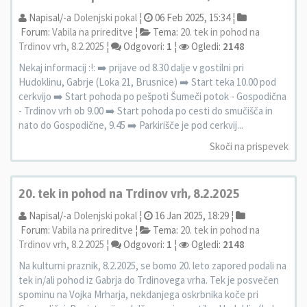
Napisal/-a
Dolenjski pokal
¦
06 Feb 2025, 15:34 ¦
Forum:
Vabila na prireditve
¦
Tema:
20. tek in pohod na
Trdinov vrh, 8.2.2025
¦
Odgovori:
1
¦
Ogledi:
2148
Nekaj informacij :!: ➡️ prijave od 8.30 dalje v gostilni pri
Hudoklinu, Gabrje (Loka 21, Brusnice) ➡️ Start teka 10.00 pod
cerkvijo ➡️ Start pohoda po pešpoti Šumeči potok - Gospodična
- Trdinov vrh ob 9.00 ➡️ Start pohoda po cesti do smučišča in
nato do Gospodične, 9.45 ➡️ Parkirišče je pod cerkvij...
Skoči na prispevek
20. tek in pohod na Trdinov vrh, 8.2.2025
Napisal/-a
Dolenjski pokal
¦
16 Jan 2025, 18:29 ¦
Forum:
Vabila na prireditve
¦
Tema:
20. tek in pohod na
Trdinov vrh, 8.2.2025
¦
Odgovori:
1
¦
Ogledi:
2148
Na kulturni praznik, 8.2.2025, se bomo 20. leto zapored podali na
tek in/ali pohod iz Gabrja do Trdinovega vrha. Tek je posvečen
spominu na Vojka Mrharja, nekdanjega oskrbnika koče pri