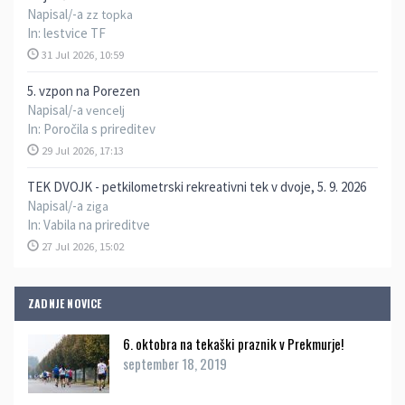
Napisal/-a
zz topka
In:
lestvice TF
31 Jul 2026, 10:59
5. vzpon na Porezen
Napisal/-a
vencelj
In:
Poročila s prireditev
29 Jul 2026, 17:13
TEK DVOJK - petkilometrski rekreativni tek v dvoje, 5. 9. 2026
Napisal/-a
ziga
In:
Vabila na prireditve
27 Jul 2026, 15:02
ZADNJE NOVICE
6. oktobra na tekaški praznik v Prekmurje!
september 18, 2019