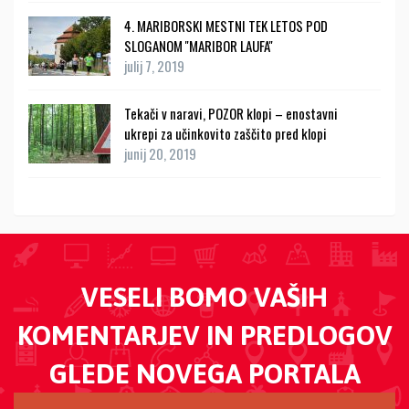
4. MARIBORSKI MESTNI TEK LETOS POD
SLOGANOM ''MARIBOR LAUFA''
julij 7, 2019
Tekači v naravi, POZOR klopi – enostavni
ukrepi za učinkovito zaščito pred klopi
junij 20, 2019
VESELI BOMO VAŠIH
KOMENTARJEV IN PREDLOGOV
GLEDE NOVEGA PORTALA