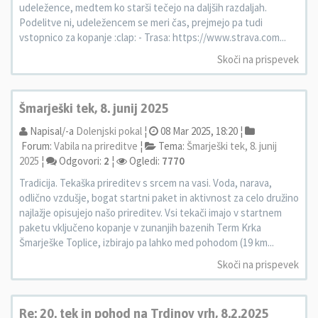
udeležence, medtem ko starši tečejo na daljših razdaljah.
Podelitve ni, udeležencem se meri čas, prejmejo pa tudi
vstopnico za kopanje :clap: - Trasa: https://www.strava.com...
Skoči na prispevek
Šmarješki tek, 8. junij 2025
Napisal/-a
Dolenjski pokal
¦
08 Mar 2025, 18:20 ¦
Forum:
Vabila na prireditve
¦
Tema:
Šmarješki tek, 8. junij
2025
¦
Odgovori:
2
¦
Ogledi:
7770
Tradicija. Tekaška prireditev s srcem na vasi. Voda, narava,
odlično vzdušje, bogat startni paket in aktivnost za celo družino
najlažje opisujejo našo prireditev. Vsi tekači imajo v startnem
paketu vključeno kopanje v zunanjih bazenih Term Krka
Šmarješke Toplice, izbirajo pa lahko med pohodom (19 km...
Skoči na prispevek
Re: 20. tek in pohod na Trdinov vrh, 8.2.2025