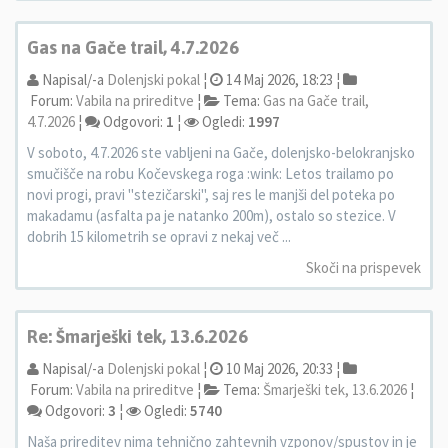
Gas na Gače trail, 4.7.2026
Napisal/-a
Dolenjski pokal
¦
14 Maj 2026, 18:23 ¦
Forum:
Vabila na prireditve
¦
Tema:
Gas na Gače trail,
4.7.2026
¦
Odgovori:
1
¦
Ogledi:
1997
V soboto, 4.7.2026 ste vabljeni na Gače, dolenjsko-belokranjsko
smučišče na robu Kočevskega roga :wink: Letos trailamo po
novi progi, pravi "stezičarski", saj res le manjši del poteka po
makadamu (asfalta pa je natanko 200m), ostalo so stezice. V
dobrih 15 kilometrih se opravi z nekaj več ...
Skoči na prispevek
Re: Šmarješki tek, 13.6.2026
Napisal/-a
Dolenjski pokal
¦
10 Maj 2026, 20:33 ¦
Forum:
Vabila na prireditve
¦
Tema:
Šmarješki tek, 13.6.2026
¦
Odgovori:
3
¦
Ogledi:
5740
Naša prireditev nima tehnično zahtevnih vzponov/spustov in je