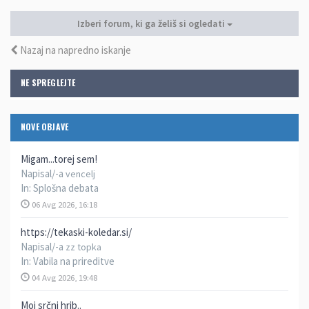
Izberi forum, ki ga želiš si ogledati
Nazaj na napredno iskanje
NE SPREGLEJTE
NOVE OBJAVE
Migam...torej sem!
Napisal/-a
vencelj
In:
Splošna debata
06 Avg 2026, 16:18
https://tekaski-koledar.si/
Napisal/-a
zz topka
In:
Vabila na prireditve
04 Avg 2026, 19:48
Moj srčni hrib..