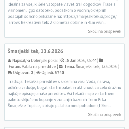
idealna za vse, ki šele vstopate v svet trail dogodkov. Trase z
višinomeri, .gpx datoteko, podatkom o vodnih/okrepnih
postajah so lično prikazane na: https://smarjeskitek.si/proge/
:arrow: Rekreativni tek: 2 kilometra dolžine in 41m višin...
Skoči na prispevek
Šmarješki tek, 13.6.2026
Napisal/-a
Dolenjski pokal
¦
18 Jan 2026, 08:44 ¦
Forum:
Vabila na prireditve
¦
Tema:
Šmarješki tek, 13.6.2026
¦
Odgovori:
3
¦
Ogledi:
5740
Tradicija. Tekaška prireditev s srcem na vasi. Voda, narava,
odlično vzdušje, bogat startni paket in aktivnost za celo družino
najlažje opisujejo našo prireditev. Vsi tekači imajo v startnem
paketu vključeno kopanje v zunanjih bazenih Term Krka
Šmarješke Toplice, izbirajo pa lahko med pohodom (19 km...
Skoči na prispevek