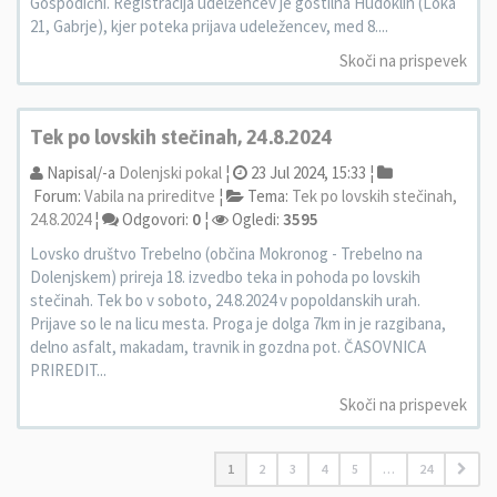
Gospodični. Registracija udelžencev je gostilna Hudoklin (Loka
21, Gabrje), kjer poteka prijava udeležencev, med 8....
Skoči na prispevek
Tek po lovskih stečinah, 24.8.2024
Napisal/-a
Dolenjski pokal
¦
23 Jul 2024, 15:33 ¦
Forum:
Vabila na prireditve
¦
Tema:
Tek po lovskih stečinah,
24.8.2024
¦
Odgovori:
0
¦
Ogledi:
3595
Lovsko društvo Trebelno (občina Mokronog - Trebelno na
Dolenjskem) prireja 18. izvedbo teka in pohoda po lovskih
stečinah. Tek bo v soboto, 24.8.2024 v popoldanskih urah.
Prijave so le na licu mesta. Proga je dolga 7km in je razgibana,
delno asfalt, makadam, travnik in gozdna pot. ČASOVNICA
PRIREDIT...
Skoči na prispevek
1
2
3
4
5
…
24