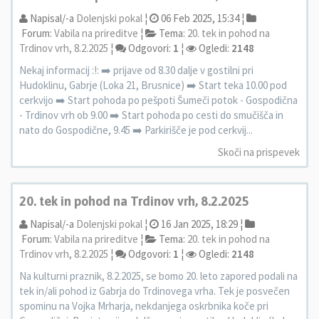
Napisal/-a
Dolenjski pokal
¦
06 Feb 2025, 15:34 ¦
Forum:
Vabila na prireditve
¦
Tema:
20. tek in pohod na
Trdinov vrh, 8.2.2025
¦
Odgovori:
1
¦
Ogledi:
2148
Nekaj informacij :!: ➡️ prijave od 8.30 dalje v gostilni pri
Hudoklinu, Gabrje (Loka 21, Brusnice) ➡️ Start teka 10.00 pod
cerkvijo ➡️ Start pohoda po pešpoti Šumeči potok - Gospodična
- Trdinov vrh ob 9.00 ➡️ Start pohoda po cesti do smučišča in
nato do Gospodične, 9.45 ➡️ Parkirišče je pod cerkvij...
Skoči na prispevek
20. tek in pohod na Trdinov vrh, 8.2.2025
Napisal/-a
Dolenjski pokal
¦
16 Jan 2025, 18:29 ¦
Forum:
Vabila na prireditve
¦
Tema:
20. tek in pohod na
Trdinov vrh, 8.2.2025
¦
Odgovori:
1
¦
Ogledi:
2148
Na kulturni praznik, 8.2.2025, se bomo 20. leto zapored podali na
tek in/ali pohod iz Gabrja do Trdinovega vrha. Tek je posvečen
spominu na Vojka Mrharja, nekdanjega oskrbnika koče pri