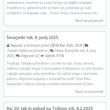
udeležence, medtem ko starši tečejo na daljših razdaljah.
Podelitve ni, udeležencem se meri čas, prejmejo pa tudi
vstopnico za kopanje :clap: - Trasa: https://www.strava.com...
Skoči na prispevek
Šmarješki tek, 8. junij 2025
Napisal/-a
Dolenjski pokal
¦
08 Mar 2025, 18:20 ¦
Forum:
Vabila na prireditve
¦
Tema:
Šmarješki tek, 8. junij
2025
¦
Odgovori:
2
¦
Ogledi:
7776
Tradicija. Tekaška prireditev s srcem na vasi. Voda, narava,
odlično vzdušje, bogat startni paket in aktivnost za celo družino
najlažje opisujejo našo prireditev. Vsi tekači imajo v startnem
paketu vključeno kopanje v zunanjih bazenih Term Krka
Šmarješke Toplice, izbirajo pa lahko med pohodom (19 km...
Skoči na prispevek
Re: 20. tek in pohod na Trdinov vrh, 8.2.2025