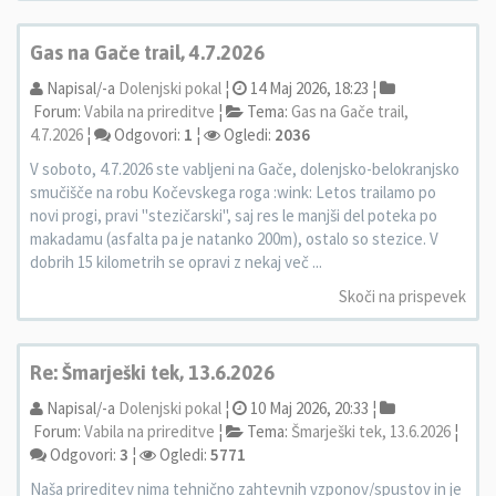
Gas na Gače trail, 4.7.2026
Napisal/-a
Dolenjski pokal
¦
14 Maj 2026, 18:23 ¦
Forum:
Vabila na prireditve
¦
Tema:
Gas na Gače trail,
4.7.2026
¦
Odgovori:
1
¦
Ogledi:
2036
V soboto, 4.7.2026 ste vabljeni na Gače, dolenjsko-belokranjsko
smučišče na robu Kočevskega roga :wink: Letos trailamo po
novi progi, pravi "stezičarski", saj res le manjši del poteka po
makadamu (asfalta pa je natanko 200m), ostalo so stezice. V
dobrih 15 kilometrih se opravi z nekaj več ...
Skoči na prispevek
Re: Šmarješki tek, 13.6.2026
Napisal/-a
Dolenjski pokal
¦
10 Maj 2026, 20:33 ¦
Forum:
Vabila na prireditve
¦
Tema:
Šmarješki tek, 13.6.2026
¦
Odgovori:
3
¦
Ogledi:
5771
Naša prireditev nima tehnično zahtevnih vzponov/spustov in je