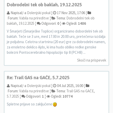
Dobrodelni tek ob baklah, 19.12.2025
Napisal/-a
Dolenjski pokal
¦
17 Nov 2025, 17:06 ¦
Forum:
Vabila na prireditve
¦
Tema:
Dobrodelni tek ob
baklah, 19.12.2025
¦
Odgovori:
0
¦
Ogledi:
1486
V Šmarjeti (Šmarješke Toplice) organiziramo dobordelni tek ob
baklah. Teče se 3 ure, med 17.00 in 20.00 uro, pretečena razdalja
je poljubna. Celotna startnina (20 eur) gre za dobrodelni namen,
za enoletno deklico Ajdo, ki ima hudo obliko redke genske
bolezni Pontocerebralno hipoplazijo tip 8 (PCH8) ...
Skoči na prispevek
Re: Trail GAS na GAČE, 5.7.2025
Napisal/-a
Dolenjski pokal
¦
04 Jul 2025, 16:00 ¦
Forum:
Vabila na prireditve
¦
Tema:
Trail GAS na GAČE,
5.7.2025
¦
Odgovori:
1
¦
Ogledi:
10774
Spletne prijave so zaključene