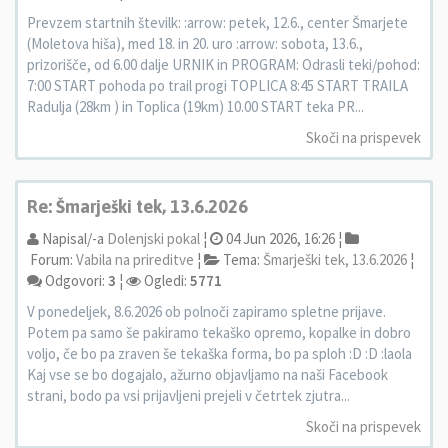
Prevzem startnih številk: :arrow: petek, 12.6., center Šmarjete
(Moletova hiša), med 18. in 20. uro :arrow: sobota, 13.6.,
prizorišče, od 6.00 dalje URNIK in PROGRAM: Odrasli teki/pohod:
7:00 START pohoda po trail progi TOPLICA 8:45 START TRAILA
Radulja (28km ) in Toplica (19km) 10.00 START teka PR...
Skoči na prispevek
Re: Šmarješki tek, 13.6.2026
Napisal/-a
Dolenjski pokal
¦
04 Jun 2026, 16:26 ¦
Forum:
Vabila na prireditve
¦
Tema:
Šmarješki tek, 13.6.2026
¦
Odgovori:
3
¦
Ogledi:
5771
V ponedeljek, 8.6.2026 ob polnoči zapiramo spletne prijave.
Potem pa samo še pakiramo tekaško opremo, kopalke in dobro
voljo, če bo pa zraven še tekaška forma, bo pa sploh :D :D :laola
Kaj vse se bo dogajalo, ažurno objavljamo na naši Facebook
strani, bodo pa vsi prijavljeni prejeli v četrtek zjutra...
Skoči na prispevek