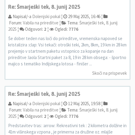
Re: Šmarješki tek, 8. junij 2025
Napisal/-a
Dolenjski pokal
¦
29 Maj 2025, 16:46 ¦
Forum:
Vabila na prireditve
¦
Tema:
Šmarješki tek, 8. junij
2025
¦
Odgovori:
2
¦
Ogledi:
7776
Še dober teden nas loči do prireditve, vremenska napoved se
kristalizira :clap: Vsi tekači: otroški teki, 2km, 8km, 19 km in 28 km
prejemjo v startnem paketu vstopnico za kopanje na dan
prireditve :laola Startni paket za 8, 19 in 28 km obsega: - športno
majico s tematiko Indijskega lotosa - finišer ...
Skoči na prispevek
Re: Šmarješki tek, 8. junij 2025
Napisal/-a
Dolenjski pokal
¦
12 Maj 2025, 19:58 ¦
Forum:
Vabila na prireditve
¦
Tema:
Šmarješki tek, 8. junij
2025
¦
Odgovori:
2
¦
Ogledi:
7776
Predstavitev tras: :arrow: Rekreativni tek : 2 kilometra dolžine in
41m višinskega vzpona , je primerna za družine oz. mlajše