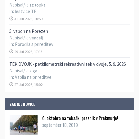
Napisal/-a
zz topka
In:
lestvice TF
31 Jul 2026, 10:59
5. vzpon na Porezen
Napisal/-a
vencelj
In:
Poročila s prireditev
29 Jul 2026, 17:13
TEK DVOJK - petkilometrski rekreativni tek v dvoje, 5. 9. 2026
Napisal/-a
ziga
In:
Vabila na prireditve
27 Jul 2026, 15:02
ZADNJE NOVICE
6. oktobra na tekaški praznik v Prekmurje!
september 18, 2019