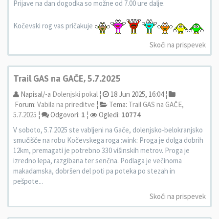
Prijave na dan dogodka so možne od 7.00 ure dalje.
Kočevski rog vas pričakuje
Skoči na prispevek
Trail GAS na GAČE, 5.7.2025
Napisal/-a
Dolenjski pokal
¦
18 Jun 2025, 16:04 ¦
Forum:
Vabila na prireditve
¦
Tema:
Trail GAS na GAČE,
5.7.2025
¦
Odgovori:
1
¦
Ogledi:
10774
V soboto, 5.7.2025 ste vabljeni na Gače, dolenjsko-belokranjsko
smučišče na robu Kočevskega roga :wink: Proga je dolga dobrih
12km, premagati je potrebno 330 višinskih metrov. Proga je
izredno lepa, razgibana ter senčna. Podlaga je večinoma
makadamska, dobršen del poti pa poteka po stezah in
pešpote...
Skoči na prispevek