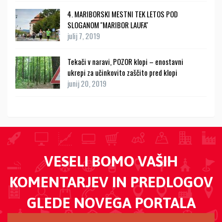
4. MARIBORSKI MESTNI TEK LETOS POD
SLOGANOM ''MARIBOR LAUFA''
julij 7, 2019
Tekači v naravi, POZOR klopi – enostavni
ukrepi za učinkovito zaščito pred klopi
junij 20, 2019
VESELI BOMO VAŠIH
KOMENTARJEV IN PREDLOGOV
GLEDE NOVEGA PORTALA