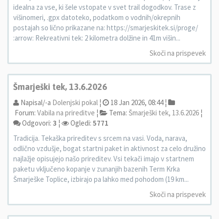
idealna za vse, ki šele vstopate v svet trail dogodkov. Trase z
višinomeri, .gpx datoteko, podatkom o vodnih/okrepnih
postajah so lično prikazane na: https://smarjeskitek.si/proge/
:arrow: Rekreativni tek: 2 kilometra dolžine in 41m višin...
Skoči na prispevek
Šmarješki tek, 13.6.2026
Napisal/-a
Dolenjski pokal
¦
18 Jan 2026, 08:44 ¦
Forum:
Vabila na prireditve
¦
Tema:
Šmarješki tek, 13.6.2026
¦
Odgovori:
3
¦
Ogledi:
5771
Tradicija. Tekaška prireditev s srcem na vasi. Voda, narava,
odlično vzdušje, bogat startni paket in aktivnost za celo družino
najlažje opisujejo našo prireditev. Vsi tekači imajo v startnem
paketu vključeno kopanje v zunanjih bazenih Term Krka
Šmarješke Toplice, izbirajo pa lahko med pohodom (19 km...
Skoči na prispevek