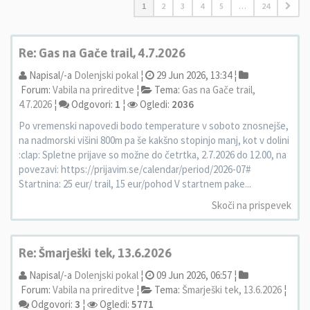
1
2
3
4
5
…
24
Re: Gas na Gače trail, 4.7.2026
Napisal/-a
Dolenjski pokal
¦
29 Jun 2026, 13:34 ¦
Forum:
Vabila na prireditve
¦
Tema:
Gas na Gače trail,
4.7.2026
¦
Odgovori:
1
¦
Ogledi:
2036
Po vremenski napovedi bodo temperature v soboto znosnejše,
na nadmorski višini 800m pa še kakšno stopinjo manj, kot v dolini
:clap: Spletne prijave so možne do četrtka, 2.7.2026 do 12.00, na
povezavi: https://prijavim.se/calendar/period/2026-07#
Startnina: 25 eur/ trail, 15 eur/pohod V startnem pake...
Skoči na prispevek
Re: Šmarješki tek, 13.6.2026
Napisal/-a
Dolenjski pokal
¦
09 Jun 2026, 06:57 ¦
Forum:
Vabila na prireditve
¦
Tema:
Šmarješki tek, 13.6.2026
¦
Odgovori:
3
¦
Ogledi:
5771