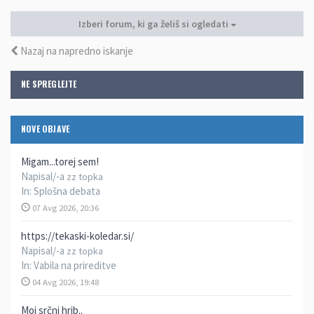
Izberi forum, ki ga želiš si ogledati
Nazaj na napredno iskanje
NE SPREGLEJTE
NOVE OBJAVE
Migam...torej sem!
Napisal/-a
zz topka
In:
Splošna debata
07 Avg 2026, 20:36
https://tekaski-koledar.si/
Napisal/-a
zz topka
In:
Vabila na prireditve
04 Avg 2026, 19:48
Moj srčni hrib..