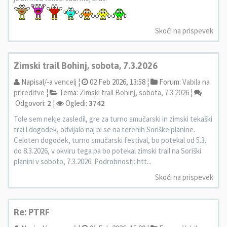
Skoči na prispevek
Zimski trail Bohinj, sobota, 7.3.2026
Napisal/-a
vencelj
¦
02 Feb 2026, 13:58 ¦
Forum:
Vabila na
prireditve
¦
Tema:
Zimski trail Bohinj, sobota, 7.3.2026
¦
Odgovori:
2
¦
Ogledi:
3742
Tole sem nekje zasledil, gre za turno smučarski in zimski tekaški
trai l dogodek, odvijalo naj bi se na terenih Soriške planine.
Celoten dogodek, turno smučarski festival, bo potekal od 5.3.
do 8.3.2026, v okviru tega pa bo potekal zimski trail na Soriški
planini v soboto, 7.3.2026. Podrobnosti: htt...
Skoči na prispevek
Re: PTRF