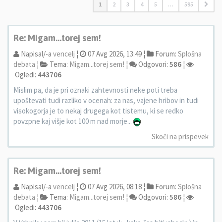
1
2
3
4
5
…
595
Re: Migam...torej sem!
Napisal/-a
vencelj
¦
07 Avg 2026, 13:49 ¦
Forum:
Splošna
debata
¦
Tema:
Migam...torej sem!
¦
Odgovori:
586
¦
Ogledi:
443706
Mislim pa, da je pri oznaki zahtevnosti neke poti treba
upoštevati tudi razliko v ocenah: za nas, vajene hribov in tudi
visokogorja je to nekaj drugega kot tistemu, ki se redko
povzpne kaj višje kot 100 m nad morje...
Skoči na prispevek
Re: Migam...torej sem!
Napisal/-a
vencelj
¦
07 Avg 2026, 08:18 ¦
Forum:
Splošna
debata
¦
Tema:
Migam...torej sem!
¦
Odgovori:
586
¦
Ogledi:
443706