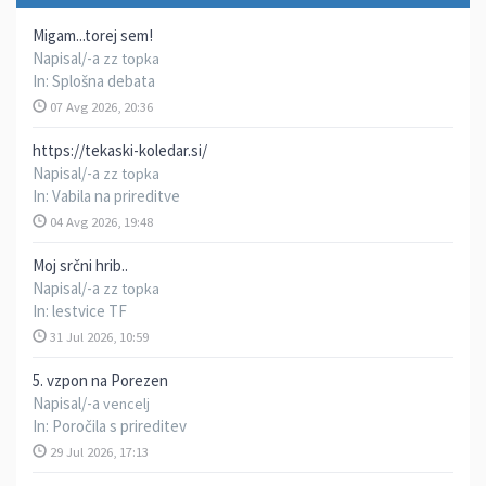
Migam...torej sem!
Napisal/-a
zz topka
In:
Splošna debata
07 Avg 2026, 20:36
https://tekaski-koledar.si/
Napisal/-a
zz topka
In:
Vabila na prireditve
04 Avg 2026, 19:48
Moj srčni hrib..
Napisal/-a
zz topka
In:
lestvice TF
31 Jul 2026, 10:59
5. vzpon na Porezen
Napisal/-a
vencelj
In:
Poročila s prireditev
29 Jul 2026, 17:13