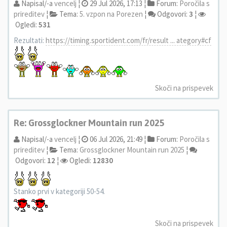
Napisal/-a
vencelj
¦
29 Jul 2026, 17:13 ¦
Forum:
Poročila s
prireditev
¦
Tema:
5. vzpon na Porezen
¦
Odgovori:
3
¦
Ogledi:
531
Rezultati:
https://timing.sportident.com/fr/result ... ategory#cf
Skoči na prispevek
Re: Grossglockner Mountain run 2025
Napisal/-a
vencelj
¦
06 Jul 2026, 21:49 ¦
Forum:
Poročila s
prireditev
¦
Tema:
Grossglockner Mountain run 2025
¦
Odgovori:
12
¦
Ogledi:
12830
Stanko prvi v kategoriji 50-54.
Skoči na prispevek