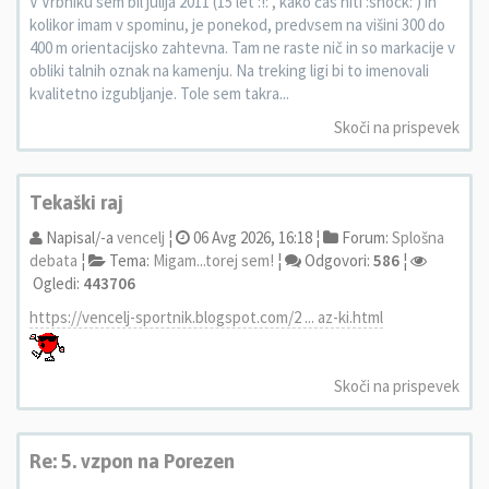
V Vrbniku sem bil julija 2011 (15 let :!: , kako čas hiti :shock: ) in
kolikor imam v spominu, je ponekod, predvsem na višini 300 do
400 m orientacijsko zahtevna. Tam ne raste nič in so markacije v
obliki talnih oznak na kamenju. Na treking ligi bi to imenovali
kvalitetno izgubljanje. Tole sem takra...
Skoči na prispevek
Tekaški raj
Napisal/-a
vencelj
¦
06 Avg 2026, 16:18 ¦
Forum:
Splošna
debata
¦
Tema:
Migam...torej sem!
¦
Odgovori:
586
¦
Ogledi:
443706
https://vencelj-sportnik.blogspot.com/2 ... az-ki.html
Skoči na prispevek
Re: 5. vzpon na Porezen