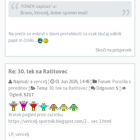
TONEK napisal/-a:
Bravo, Vencelj, dober spomin imaš!
Na srečo so enkrat v davni preteklosti za vsak slučaj odkrili
papir in črnilo...
Skoči na prispevek
Re: 30. tek na Ratitovec
Napisal/-a
vencelj
¦
01 Jun 2026, 14:48 ¦
Forum:
Poročila s
prireditev
¦
Tema:
30. tek na Ratitovec
¦
Odgovori:
5
¦
Ogledi:
5217
Kratek pogled proti začetku:
https://vencelj-sportnik.blogspot.com/2 ... vec-1.html
LP, vencelj