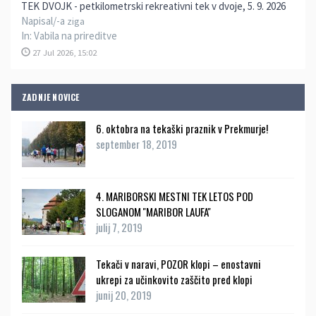
TEK DVOJK - petkilometrski rekreativni tek v dvoje, 5. 9. 2026
Napisal/-a
ziga
In:
Vabila na prireditve
27 Jul 2026, 15:02
ZADNJE NOVICE
6. oktobra na tekaški praznik v Prekmurje!
september 18, 2019
4. MARIBORSKI MESTNI TEK LETOS POD
SLOGANOM ''MARIBOR LAUFA''
julij 7, 2019
Tekači v naravi, POZOR klopi – enostavni
ukrepi za učinkovito zaščito pred klopi
junij 20, 2019