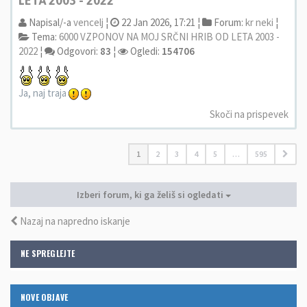
LETA 2003 - 2022
Napisal/-a
vencelj
¦
22 Jan 2026, 17:21 ¦
Forum:
kr neki
¦
Tema:
6000 VZPONOV NA MOJ SRČNI HRIB OD LETA 2003 -
2022
¦
Odgovori:
83
¦
Ogledi:
154706
Ja, naj traja
Skoči na prispevek
1
2
3
4
5
…
595
Izberi forum, ki ga želiš si ogledati
Nazaj na napredno iskanje
NE SPREGLEJTE
NOVE OBJAVE