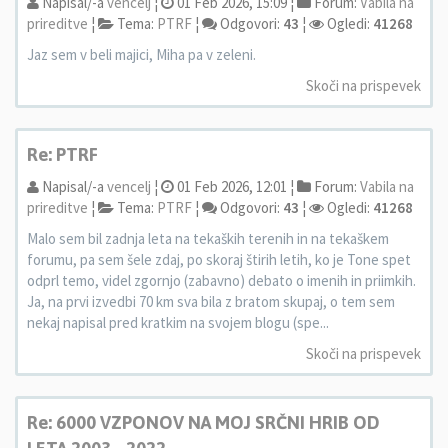
Napisal/-a
vencelj
¦
01 Feb 2026, 15:09 ¦
Forum:
Vabila na
prireditve
¦
Tema:
PTRF
¦
Odgovori:
43
¦
Ogledi:
41268
Jaz sem v beli majici, Miha pa v zeleni.
Skoči na prispevek
Re: PTRF
Napisal/-a
vencelj
¦
01 Feb 2026, 12:01 ¦
Forum:
Vabila na
prireditve
¦
Tema:
PTRF
¦
Odgovori:
43
¦
Ogledi:
41268
Malo sem bil zadnja leta na tekaških terenih in na tekaškem
forumu, pa sem šele zdaj, po skoraj štirih letih, ko je Tone spet
odprl temo, videl zgornjo (zabavno) debato o imenih in priimkih.
Ja, na prvi izvedbi 70 km sva bila z bratom skupaj, o tem sem
nekaj napisal pred kratkim na svojem blogu (spe...
Skoči na prispevek
Re: 6000 VZPONOV NA MOJ SRČNI HRIB OD