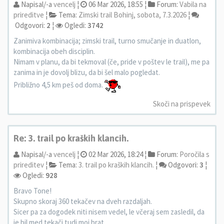
Napisal/-a
vencelj
¦
06 Mar 2026, 18:55 ¦
Forum:
Vabila na
prireditve
¦
Tema:
Zimski trail Bohinj, sobota, 7.3.2026
¦
Odgovori:
2
¦
Ogledi:
3742
Zanimiva kombinacija; zimski trail, turno smučanje in duatlon,
kombinacija obeh disciplin.
Nimam v planu, da bi tekmoval (če, pride v poštev le trail), me pa
zanima in je dovolj blizu, da bi šel malo pogledat.
Približno 4,5 km peš od doma.
Skoči na prispevek
Re: 3. trail po kraških klancih.
Napisal/-a
vencelj
¦
02 Mar 2026, 18:24 ¦
Forum:
Poročila s
prireditev
¦
Tema:
3. trail po kraških klancih.
¦
Odgovori:
3
¦
Ogledi:
928
Bravo Tone!
Skupno skoraj 360 tekačev na dveh razdaljah.
Sicer pa za dogodek niti nisem vedel, le včeraj sem zasledil, da
je bil med tekači tudi moj brat.