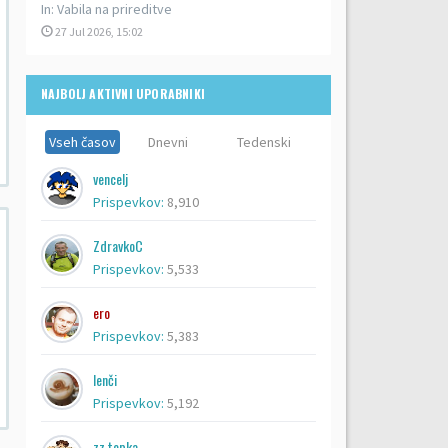
In:
Vabila na prireditve
27 Jul 2026, 15:02
NAJBOLJ AKTIVNI UPORABNIKI
Vseh časov
Dnevni
Tedenski
vencelj
Prispevkov:
8,910
ZdravkoC
Prispevkov:
5,533
ero
Prispevkov:
5,383
lenči
Prispevkov:
5,192
zz topka