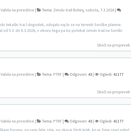
:
Vabila na prireditve
¦
Tema:
Zimski trail Bohinj, sobota, 7.3.2026
¦
ki tekaški trai l dogodek, odvijalo naj bi se na terenih Soriške planine.
od 5.3. do 8.3.2026, v okviru tega pa bo potekal zimski trail na Soriški
Skoči na prispevek
:
Vabila na prireditve
¦
Tema:
PTRF
¦
Odgovori:
43
¦
Ogledi:
41177
Skoči na prispevek
:
Vabila na prireditve
¦
Tema:
PTRF
¦
Odgovori:
43
¦
Ogledi:
41177
aškem forumu, pa sem šele zdaj, po skoraj štirih letih, ko je Tone spet odprl