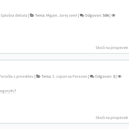
:
Splošna debata
¦
Tema:
Migam...torej sem!
¦
Odgovori:
586
¦
Skoči na prispevek
Poročila s prireditev
¦
Tema:
5. vzpon na Porezen
¦
Odgovori:
3
¦
ategory#cf
Skoči na prispevek