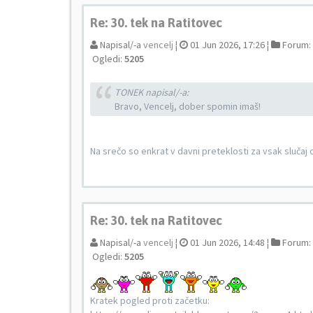
Re: 30. tek na Ratitovec
Napisal/-a
vencelj
¦
01 Jun 2026, 17:26 ¦
Forum:
Ogledi:
5205
TONEK napisal/-a:
Bravo, Vencelj, dober spomin imaš!
Na srečo so enkrat v davni preteklosti za vsak slučaj odk
Re: 30. tek na Ratitovec
Napisal/-a
vencelj
¦
01 Jun 2026, 14:48 ¦
Forum:
Ogledi:
5205
Kratek pogled proti začetku: