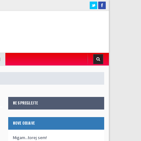
I
NE SPREGLEJTE
NOVE OBJAVE
Migam...torej sem!