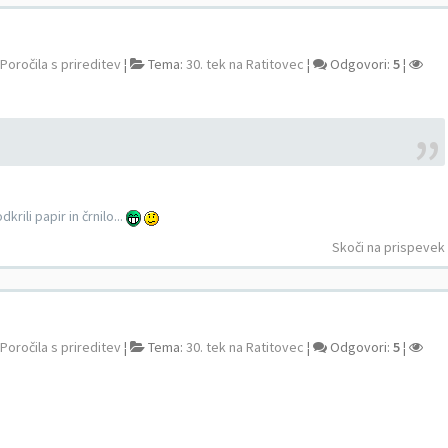
Poročila s prireditev
¦
Tema:
30. tek na Ratitovec
¦
Odgovori:
5
¦
rili papir in črnilo...
Skoči na prispevek
Poročila s prireditev
¦
Tema:
30. tek na Ratitovec
¦
Odgovori:
5
¦