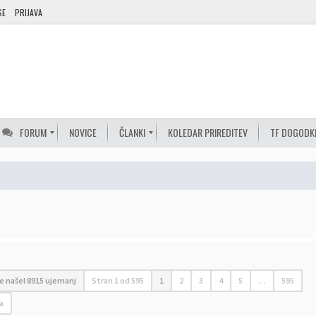
SE
PRIJAVA
FORUM
NOVICE
ČLANKI
KOLEDAR PRIREDITEV
TF DOGODK
je našel 8915 ujemanj
Stran
1
od
595
1
2
3
4
5
…
595
a