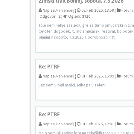
Zimski trail Bohinj, sobota, 7.3.2026
Napisal/-a
vencelj
¦
02 Feb 2026, 13:58 ¦
Forum
Odgovori:
2
¦
Ogledi:
3710
Tole sem nekje zasledil, gre za turno smučarski in zims
Celoten dogodek, turno smučarski festival, bo potekal 
planini v soboto, 7.3.2026. Podrobnosti: htt...
Re: PTRF
Napisal/-a
vencelj
¦
01 Feb 2026, 15:09 ¦
Forum
Jaz sem v beli majici, Miha pa v zeleni.
Re: PTRF
Napisal/-a
vencelj
¦
01 Feb 2026, 12:01 ¦
Forum
Malo sem bil zadnja leta na tekaških terenih in na tek