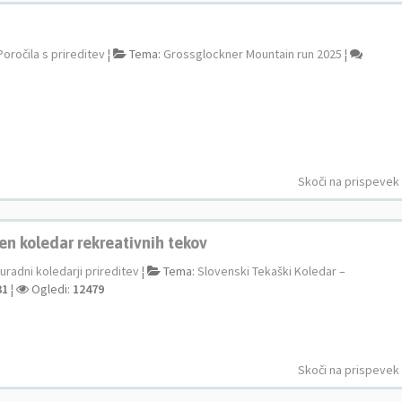
Poročila s prireditev
¦
Tema:
Grossglockner Mountain run 2025
¦
Skoči na prispevek
en koledar rekreativnih tekov
uradni koledarji prireditev
¦
Tema:
Slovenski Tekaški Koledar –
31
¦
Ogledi:
12479
Skoči na prispevek