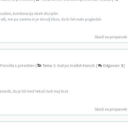
duatlon, kombinacija obeh disciplin.
ail), me pa zanima in je dovolj blizu, da bi šel malo pogledat.
Skoči na prispevek
:
Poročila s prireditev
¦
Tema:
3. trail po kraških klancih.
¦
Odgovori:
3
¦
ledil, da je bil med tekači tudi moj brat.
Skoči na prispevek