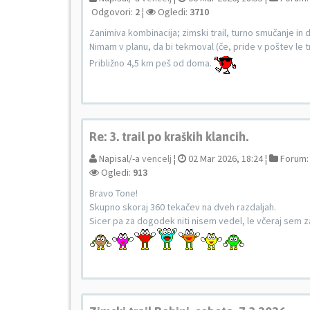
Odgovori:
2
¦
Ogledi:
3710
Zanimiva kombinacija; zimski trail, turno smučanje in 
Nimam v planu, da bi tekmoval (če, pride v poštev le tr
Približno 4,5 km peš od doma.
Re: 3. trail po kraških klancih.
Napisal/-a
vencelj
¦
02 Mar 2026, 18:24 ¦
Forum
Ogledi:
913
Bravo Tone!
Skupno skoraj 360 tekačev na dveh razdaljah.
Sicer pa za dogodek niti nisem vedel, le včeraj sem zas