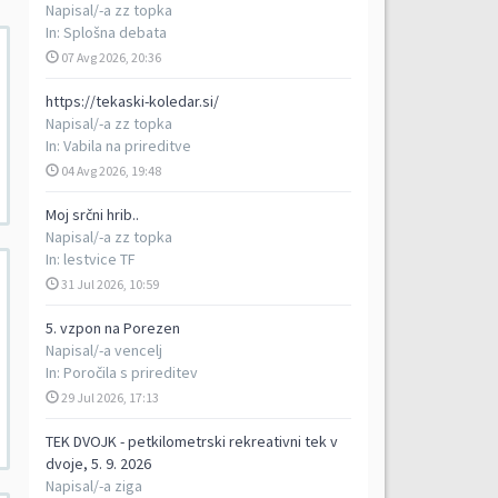
Napisal/-a
zz topka
In:
Splošna debata
07 Avg 2026, 20:36
https://tekaski-koledar.si/
Napisal/-a
zz topka
In:
Vabila na prireditve
04 Avg 2026, 19:48
Moj srčni hrib..
Napisal/-a
zz topka
In:
lestvice TF
31 Jul 2026, 10:59
5. vzpon na Porezen
Napisal/-a
vencelj
In:
Poročila s prireditev
29 Jul 2026, 17:13
TEK DVOJK - petkilometrski rekreativni tek v
dvoje, 5. 9. 2026
Napisal/-a
ziga