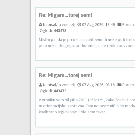
Re: Migam...torej sem!
Napisal/-a
vencelj
¦
07 Avg 2026, 13:49 ¦
Forum
Ogledi:
443473
Mislim pa, da je pri oznaki zahtevnosti neke poti treb
je to nekaj drugega kot tistemu, ki se redko povzpne 
Re: Migam...torej sem!
Napisal/-a
vencelj
¦
07 Avg 2026, 08:18 ¦
Forum
Ogledi:
443473
V Vrbniku sem bil julija 2011 (15 let :!: , kako čas hit
m orientacijsko zahtevna. Tam ne raste nič in so markac
kvalitetno izgubljanje. Tole sem takra...