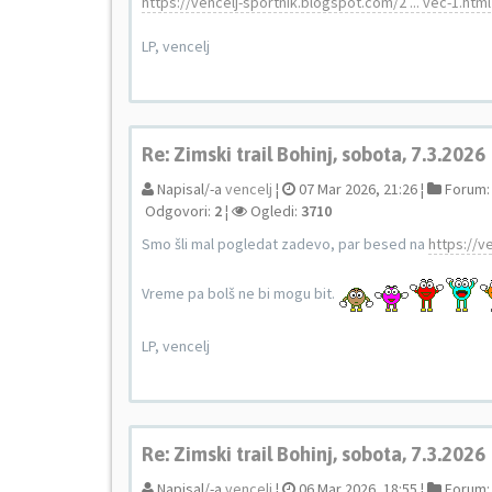
https://vencelj-sportnik.blogspot.com/2 ... vec-1.html
LP, vencelj
Re: Zimski trail Bohinj, sobota, 7.3.2026
Napisal/-a
vencelj
¦
07 Mar 2026, 21:26 ¦
Forum
Odgovori:
2
¦
Ogledi:
3710
Smo šli mal pogledat zadevo, par besed na
https://ve
Vreme pa bolš ne bi mogu bit.
LP, vencelj
Re: Zimski trail Bohinj, sobota, 7.3.2026
Napisal/-a
vencelj
¦
06 Mar 2026, 18:55 ¦
Forum