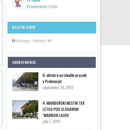
Prispevkov:
5,042
ROJSTNI DNEVI
Snoopy
- Starost: 44
ZADNJE NOVICE
6. oktobra na tekaški praznik
v Prekmurje!
september 18, 2019
4. MARIBORSKI MESTNI TEK
LETOS POD SLOGANOM
''MARIBOR LAUFA''
julij 7, 2019