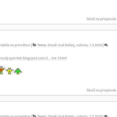
Skoči na prispevek
:
Vabila na prireditve
¦
Tema:
Zimski trail Bohinj, sobota, 7.3.2026
¦
ncelj-sportnik.blogspot.com/2 ... ina-7.html
Skoči na prispevek
:
Vabila na prireditve
¦
Tema:
Zimski trail Bohinj, sobota, 7.3.2026
¦