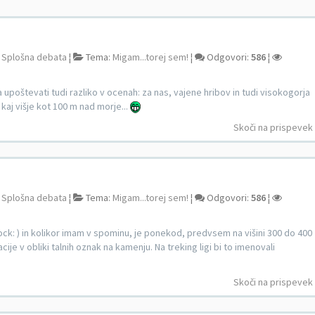
:
Splošna debata
¦
Tema:
Migam...torej sem!
¦
Odgovori:
586
¦
a upoštevati tudi razliko v ocenah: za nas, vajene hribov in tudi visokogorja
kaj višje kot 100 m nad morje...
Skoči na prispevek
:
Splošna debata
¦
Tema:
Migam...torej sem!
¦
Odgovori:
586
¦
i :shock: ) in kolikor imam v spominu, je ponekod, predvsem na višini 300 do 400
ije v obliki talnih oznak na kamenju. Na treking ligi bi to imenovali
Skoči na prispevek