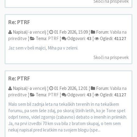
Skoči na prispevek
Re: PTRF
Napisal/-a
vencelj
¦
01 Feb 2026, 15:09 ¦
Forum:
Vabila na
prireditve
¦
Tema:
PTRF
¦
Odgovori:
43
¦
Ogledi:
41127
Jaz sem v beli majici, Miha pa v zeleni.
Skoči na prispevek
Re: PTRF
Napisal/-a
vencelj
¦
01 Feb 2026, 12:01 ¦
Forum:
Vabila na
prireditve
¦
Tema:
PTRF
¦
Odgovori:
43
¦
Ogledi:
41127
Malo sem bil zadnja leta na tekaških terenih in na tekaškem
forumu, pa sem šele zdaj, po skoraj štirih letih, ko je Tone spet
odprl temo, videl zgornjo (zabavno) debato o imenih in priimkih.
Ja, na prvi izvedbi 70 km sva bila z bratom skupaj, o tem sem
nekaj napisal pred kratkim na svojem blogu (spe...