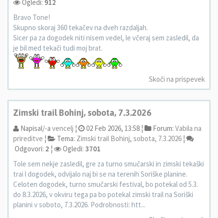
Ogledi:
912
Bravo Tone!
Skupno skoraj 360 tekačev na dveh razdaljah.
Sicer pa za dogodek niti nisem vedel, le včeraj sem zasledil, da
je bil med tekači tudi moj brat.
Skoči na prispevek
Zimski trail Bohinj, sobota, 7.3.2026
Napisal/-a
vencelj
¦
02 Feb 2026, 13:58 ¦
Forum:
Vabila na
prireditve
¦
Tema:
Zimski trail Bohinj, sobota, 7.3.2026
¦
Odgovori:
2
¦
Ogledi:
3701
Tole sem nekje zasledil, gre za turno smučarski in zimski tekaški
trai l dogodek, odvijalo naj bi se na terenih Soriške planine.
Celoten dogodek, turno smučarski festival, bo potekal od 5.3.
do 8.3.2026, v okviru tega pa bo potekal zimski trail na Soriški
planini v soboto, 7.3.2026. Podrobnosti: htt...