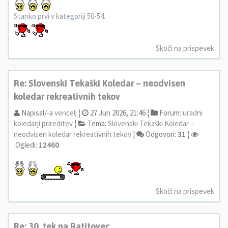
Stanko prvi v kategoriji 50-54.
Skoči na prispevek
Re: Slovenski Tekaški Koledar – neodvisen
koledar rekreativnih tekov
Napisal/-a
vencelj
¦
27 Jun 2026, 21:46 ¦
Forum:
uradni
koledarji prireditev
¦
Tema:
Slovenski Tekaški Koledar –
neodvisen koledar rekreativnih tekov
¦
Odgovori:
31
¦
Ogledi:
12460
Skoči na prispevek
Re: 30. tek na Ratitovec