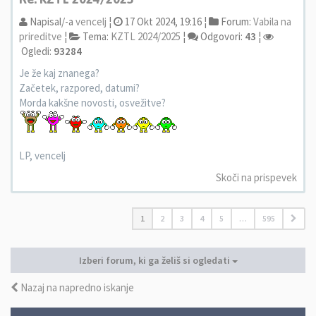
Napisal/-a
vencelj
¦
17 Okt 2024, 19:16 ¦
Forum:
Vabila na
prireditve
¦
Tema:
KZTL 2024/2025
¦
Odgovori:
43
¦
Ogledi:
93284
Je že kaj znanega?
Začetek, razpored, datumi?
Morda kakšne novosti, osvežitve?
LP, vencelj
Skoči na prispevek
1
2
3
4
5
…
595
Izberi forum, ki ga želiš si ogledati
Nazaj na napredno iskanje