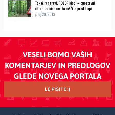
Tekači v naravi, POZOR klopi – enostavni
ukrepi za učinkovito zaščito pred klopi
junij 20, 2019
VESELI BOMO VAŠIH
KOMENTARJEV IN PREDLOGOV
GLEDE NOVEGA PORTALA
LE PIŠITE :)