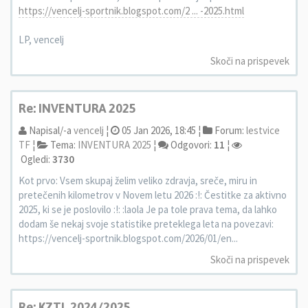
https://vencelj-sportnik.blogspot.com/2 ... -2025.html
LP, vencelj
Skoči na prispevek
Re: INVENTURA 2025
Napisal/-a
vencelj
¦
05 Jan 2026, 18:45 ¦
Forum:
lestvice
TF
¦
Tema:
INVENTURA 2025
¦
Odgovori:
11
¦
Ogledi:
3730
Kot prvo: Vsem skupaj želim veliko zdravja, sreče, miru in
pretečenih kilometrov v Novem letu 2026 :!: Čestitke za aktivno
2025, ki se je poslovilo :!: :laola Je pa tole prava tema, da lahko
dodam še nekaj svoje statistike preteklega leta na povezavi:
https://vencelj-sportnik.blogspot.com/2026/01/en...
Skoči na prispevek
Re: KZTL 2024/2025