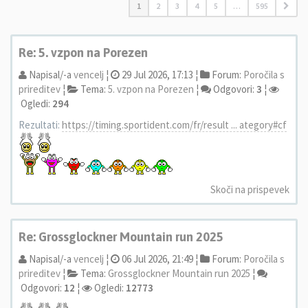
1
2
3
4
5
…
595
Re: 5. vzpon na Porezen
Napisal/-a
vencelj
¦
29 Jul 2026, 17:13 ¦
Forum:
Poročila s
prireditev
¦
Tema:
5. vzpon na Porezen
¦
Odgovori:
3
¦
Ogledi:
294
Rezultati:
https://timing.sportident.com/fr/result ... ategory#cf
Skoči na prispevek
Re: Grossglockner Mountain run 2025
Napisal/-a
vencelj
¦
06 Jul 2026, 21:49 ¦
Forum:
Poročila s
prireditev
¦
Tema:
Grossglockner Mountain run 2025
¦
Odgovori:
12
¦
Ogledi:
12773