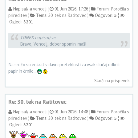
Napisal/-a
vencelj
¦
01 Jun 2026, 17:26 ¦
Forum:
Poročila s
prireditev
¦
Tema:
30. tek na Ratitovec
¦
Odgovori:
5
¦
Ogledi:
5201
TONEK napisal/-a:
Bravo, Vencelj, dober spomin imaš!
Na srečo so enkrat v davni preteklosti za vsak slučaj odkrili
papir in črnilo...
Skoči na prispevek
Re: 30. tek na Ratitovec
Napisal/-a
vencelj
¦
01 Jun 2026, 14:48 ¦
Forum:
Poročila s
prireditev
¦
Tema:
30. tek na Ratitovec
¦
Odgovori:
5
¦
Ogledi:
5201