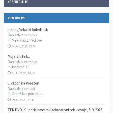
NE SPREGLEJTE
NOVE OBJAVE
https://tekaski-koledar.si/
Napisal/-a
zz topka
In:
Vabila na prireditve
04 Avg 2026, 19:48
Moj srčni hrib..
Napisal/-a
zz topka
In:
lestvice TF
31 Jul 2026, 10:59
5. vzpon na Porezen
Napisal/-a
vencelj
In:
Poročila s prireditev
29 Jul 2026, 17:13
TEK DVOJK - petkilometrski rekreativni tek v dvoje, 5. 9. 2026