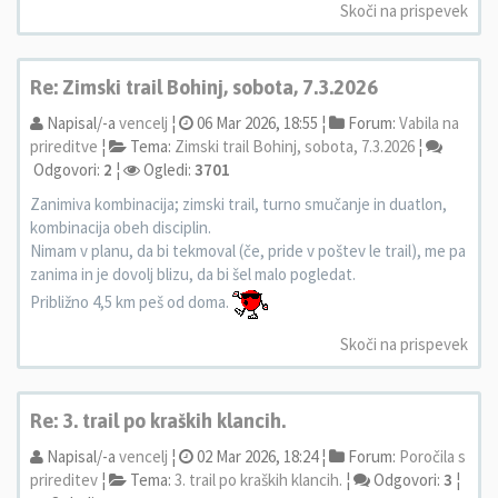
Skoči na prispevek
Re: Zimski trail Bohinj, sobota, 7.3.2026
Napisal/-a
vencelj
¦
06 Mar 2026, 18:55 ¦
Forum:
Vabila na
prireditve
¦
Tema:
Zimski trail Bohinj, sobota, 7.3.2026
¦
Odgovori:
2
¦
Ogledi:
3701
Zanimiva kombinacija; zimski trail, turno smučanje in duatlon,
kombinacija obeh disciplin.
Nimam v planu, da bi tekmoval (če, pride v poštev le trail), me pa
zanima in je dovolj blizu, da bi šel malo pogledat.
Približno 4,5 km peš od doma.
Skoči na prispevek
Re: 3. trail po kraških klancih.
Napisal/-a
vencelj
¦
02 Mar 2026, 18:24 ¦
Forum:
Poročila s
prireditev
¦
Tema:
3. trail po kraških klancih.
¦
Odgovori:
3
¦