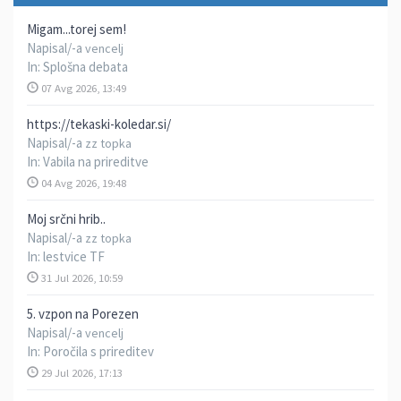
Migam...torej sem!
Napisal/-a
vencelj
In:
Splošna debata
07 Avg 2026, 13:49
https://tekaski-koledar.si/
Napisal/-a
zz topka
In:
Vabila na prireditve
04 Avg 2026, 19:48
Moj srčni hrib..
Napisal/-a
zz topka
In:
lestvice TF
31 Jul 2026, 10:59
5. vzpon na Porezen
Napisal/-a
vencelj
In:
Poročila s prireditev
29 Jul 2026, 17:13