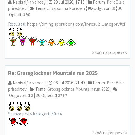
Napisal/-a
vencelj
¦
29 Jul 2026, 17:13 ¦
Forum:
Poročila s
prireditev
¦
Tema:
5. vzpon na Porezen
¦
Odgovori:
3
¦
Ogledi:
390
Rezultati:
https://timing.sportident.com/fr/result ... ategory#cf
Skoči na prispevek
Re: Grossglockner Mountain run 2025
Napisal/-a
vencelj
¦
06 Jul 2026, 21:49 ¦
Forum:
Poročila s
prireditev
¦
Tema:
Grossglockner Mountain run 2025
¦
Odgovori:
12
¦
Ogledi:
12787
Stanko prvi v kategoriji 50-54.
Skoči na prispevek