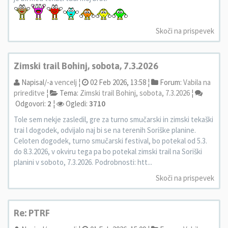
Skoči na prispevek
Zimski trail Bohinj, sobota, 7.3.2026
Napisal/-a
vencelj
¦
02 Feb 2026, 13:58 ¦
Forum:
Vabila na
prireditve
¦
Tema:
Zimski trail Bohinj, sobota, 7.3.2026
¦
Odgovori:
2
¦
Ogledi:
3710
Tole sem nekje zasledil, gre za turno smučarski in zimski tekaški
trai l dogodek, odvijalo naj bi se na terenih Soriške planine.
Celoten dogodek, turno smučarski festival, bo potekal od 5.3.
do 8.3.2026, v okviru tega pa bo potekal zimski trail na Soriški
planini v soboto, 7.3.2026. Podrobnosti: htt...
Skoči na prispevek
Re: PTRF