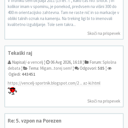
V Vrbniku sem bil julija 2011 (15 let :!: , kako čas hiti :shock: ) in
kolikor imam v spominu, je ponekod, predvsem na višini 300 do
400 m orientacijsko zahtevna. Tam ne raste nič in so markacije v
obliki talnih oznak na kamenju. Na treking ligi bi to imenovali
kvalitetno izgubljanje. Tole sem takra...
Skoči na prispevek
Tekaški raj
Napisal/-a
vencelj
¦
06 Avg 2026, 16:18 ¦
Forum:
Splošna
debata
¦
Tema:
Migam...torej sem!
¦
Odgovori:
585
¦
Ogledi:
443451
https://vencelj-sportnik.blogspot.com/2 ... az-ki.html
Skoči na prispevek
Re: 5. vzpon na Porezen