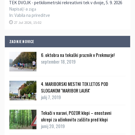
TEK DVOJK - petkilometrski rekreativni tek v dvoje, 5. 9. 2026
Napisal/-a
ziga
In:
Vabila na prireditve
27 Jul 2026, 15:02
ZADNJE NOVICE
6. oktobra na tekaški praznik v Prekmurje!
september 18, 2019
4. MARIBORSKI MESTNI TEK LETOS POD
SLOGANOM ''MARIBOR LAUFA''
julij 7, 2019
Tekači v naravi, POZOR klopi – enostavni
ukrepi za učinkovito zaščito pred klopi
junij 20, 2019