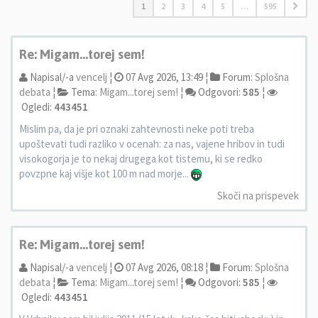
1
2
3
4
5
…
595
Re: Migam...torej sem!
Napisal/-a
vencelj
¦
07 Avg 2026, 13:49 ¦
Forum:
Splošna
debata
¦
Tema:
Migam...torej sem!
¦
Odgovori:
585
¦
Ogledi:
443451
Mislim pa, da je pri oznaki zahtevnosti neke poti treba
upoštevati tudi razliko v ocenah: za nas, vajene hribov in tudi
visokogorja je to nekaj drugega kot tistemu, ki se redko
povzpne kaj višje kot 100 m nad morje...
Skoči na prispevek
Re: Migam...torej sem!
Napisal/-a
vencelj
¦
07 Avg 2026, 08:18 ¦
Forum:
Splošna
debata
¦
Tema:
Migam...torej sem!
¦
Odgovori:
585
¦
Ogledi:
443451