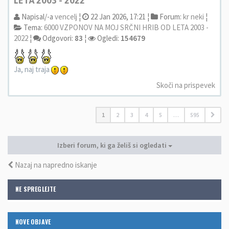
LETA 2003 - 2022
Napisal/-a
vencelj
¦
22 Jan 2026, 17:21 ¦
Forum:
kr neki
¦
Tema:
6000 VZPONOV NA MOJ SRČNI HRIB OD LETA 2003 -
2022
¦
Odgovori:
83
¦
Ogledi:
154679
Ja, naj traja
Skoči na prispevek
1
2
3
4
5
…
595
Izberi forum, ki ga želiš si ogledati
Nazaj na napredno iskanje
NE SPREGLEJTE
NOVE OBJAVE