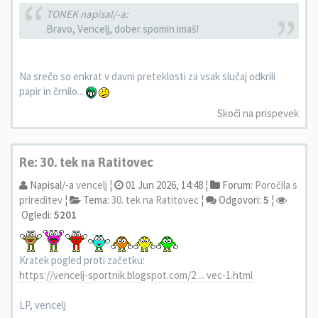
TONEK napisal/-a:
Bravo, Vencelj, dober spomin imaš!
Na srečo so enkrat v davni preteklosti za vsak slučaj odkrili
papir in črnilo...
Skoči na prispevek
Re: 30. tek na Ratitovec
Napisal/-a
vencelj
¦
01 Jun 2026, 14:48 ¦
Forum:
Poročila s
prireditev
¦
Tema:
30. tek na Ratitovec
¦
Odgovori:
5
¦
Ogledi:
5201
Kratek pogled proti začetku:
https://vencelj-sportnik.blogspot.com/2 ... vec-1.html
LP, vencelj