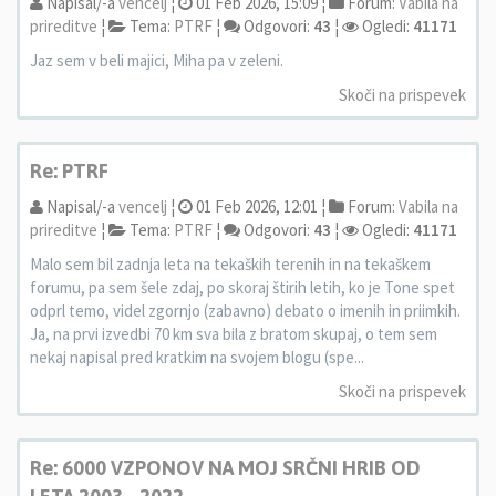
Napisal/-a
vencelj
¦
01 Feb 2026, 15:09 ¦
Forum:
Vabila na
prireditve
¦
Tema:
PTRF
¦
Odgovori:
43
¦
Ogledi:
41171
Jaz sem v beli majici, Miha pa v zeleni.
Skoči na prispevek
Re: PTRF
Napisal/-a
vencelj
¦
01 Feb 2026, 12:01 ¦
Forum:
Vabila na
prireditve
¦
Tema:
PTRF
¦
Odgovori:
43
¦
Ogledi:
41171
Malo sem bil zadnja leta na tekaških terenih in na tekaškem
forumu, pa sem šele zdaj, po skoraj štirih letih, ko je Tone spet
odprl temo, videl zgornjo (zabavno) debato o imenih in priimkih.
Ja, na prvi izvedbi 70 km sva bila z bratom skupaj, o tem sem
nekaj napisal pred kratkim na svojem blogu (spe...
Skoči na prispevek
Re: 6000 VZPONOV NA MOJ SRČNI HRIB OD