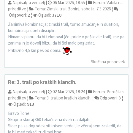
Napisal/-a
vencelj
¦
06 Mar 2026, 18:55 ¦
Forum:
Vabila na
prireditve
¦
Tema:
Zimski trail Bohinj, sobota, 7.3.2026
¦
Odgovori:
2
¦
Ogledi:
3710
Zanimiva kombinacija; zimski trail, turno smučanje in duatlon,
kombinacija obeh disciplin.
Nimam v planu, da bi tekmoval (če, pride v poštev le trail), me pa
zanima in je dovolj blizu, da bi šel malo pogledat.
Približno 4,5 km peš od doma.
Skoči na prispevek
Re: 3. trail po kraških klancih.
Napisal/-a
vencelj
¦
02 Mar 2026, 18:24 ¦
Forum:
Poročila s
prireditev
¦
Tema:
3. trail po kraških klancih.
¦
Odgovori:
3
¦
Ogledi:
913
Bravo Tone!
Skupno skoraj 360 tekačev na dveh razdaljah.
Sicer pa za dogodek niti nisem vedel, le včeraj sem zasledil, da
je bil med tekači tudi moj brat.