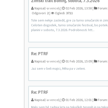
Zimski trail Bohinj, sobota, 7.3.2026
Napisal/-a
vencelj
¦
02 Feb 2026, 13:58 ¦
Forum
Odgovori:
2
¦
Ogledi:
3711
Tole sem nekje zasledil, gre za turno smučarski in zims
Celoten dogodek, turno smučarski festival, bo potekal 
planini v soboto, 7.3.2026. Podrobnosti: htt...
Re: PTRF
Napisal/-a
vencelj
¦
01 Feb 2026, 15:09 ¦
Forum
Jaz sem v beli majici, Miha pa v zeleni.
Re: PTRF
Napisal/-a
vencelj
¦
01 Feb 2026, 12:01 ¦
Forum
Malo sem bil zadnja leta na tekaških terenih in na tek