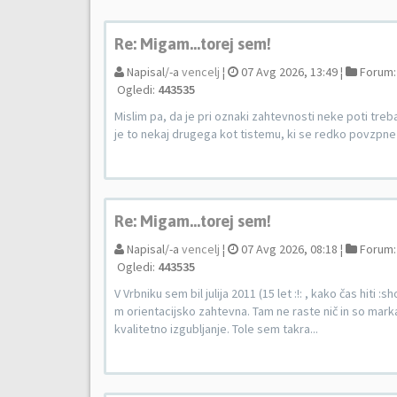
Re: Migam...torej sem!
Napisal/-a
vencelj
¦
07 Avg 2026, 13:49 ¦
Forum
Ogledi:
443535
Mislim pa, da je pri oznaki zahtevnosti neke poti treb
je to nekaj drugega kot tistemu, ki se redko povzpne 
Re: Migam...torej sem!
Napisal/-a
vencelj
¦
07 Avg 2026, 08:18 ¦
Forum
Ogledi:
443535
V Vrbniku sem bil julija 2011 (15 let :!: , kako čas hit
m orientacijsko zahtevna. Tam ne raste nič in so markac
kvalitetno izgubljanje. Tole sem takra...