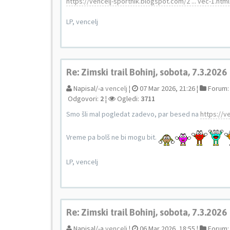
https://vencelj-sportnik.blogspot.com/2 ... vec-1.html
LP, vencelj
Re: Zimski trail Bohinj, sobota, 7.3.2026
Napisal/-a
vencelj
¦
07 Mar 2026, 21:26 ¦
Forum
Odgovori:
2
¦
Ogledi:
3711
Smo šli mal pogledat zadevo, par besed na
https://ve
Vreme pa bolš ne bi mogu bit.
LP, vencelj
Re: Zimski trail Bohinj, sobota, 7.3.2026
Napisal/-a
vencelj
¦
06 Mar 2026, 18:55 ¦
Forum