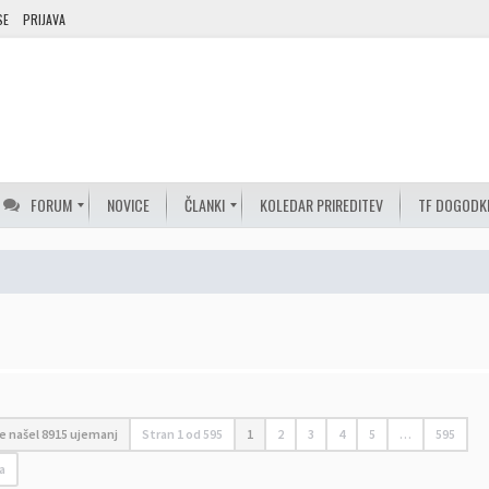
SE
PRIJAVA
FORUM
NOVICE
ČLANKI
KOLEDAR PRIREDITEV
TF DOGODK
je našel 8915 ujemanj
Stran
1
od
595
1
2
3
4
5
…
595
a