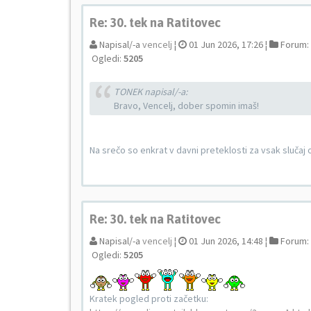
Re: 30. tek na Ratitovec
Napisal/-a
vencelj
¦
01 Jun 2026, 17:26 ¦
Forum:
Ogledi:
5205
TONEK napisal/-a:
Bravo, Vencelj, dober spomin imaš!
Na srečo so enkrat v davni preteklosti za vsak slučaj odk
Re: 30. tek na Ratitovec
Napisal/-a
vencelj
¦
01 Jun 2026, 14:48 ¦
Forum:
Ogledi:
5205
Kratek pogled proti začetku: