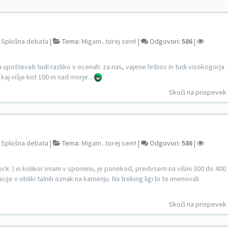
:
Splošna debata
¦
Tema:
Migam...torej sem!
¦
Odgovori:
586
¦
a upoštevati tudi razliko v ocenah: za nas, vajene hribov in tudi visokogorja
kaj višje kot 100 m nad morje...
Skoči na prispevek
:
Splošna debata
¦
Tema:
Migam...torej sem!
¦
Odgovori:
586
¦
i :shock: ) in kolikor imam v spominu, je ponekod, predvsem na višini 300 do 400
ije v obliki talnih oznak na kamenju. Na treking ligi bi to imenovali
Skoči na prispevek