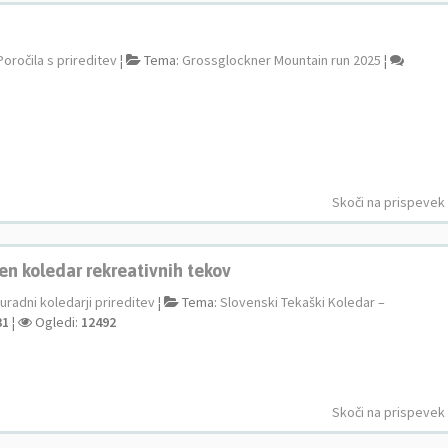
Poročila s prireditev
¦
Tema:
Grossglockner Mountain run 2025
¦
Skoči na prispevek
en koledar rekreativnih tekov
uradni koledarji prireditev
¦
Tema:
Slovenski Tekaški Koledar –
31
¦
Ogledi:
12492
Skoči na prispevek