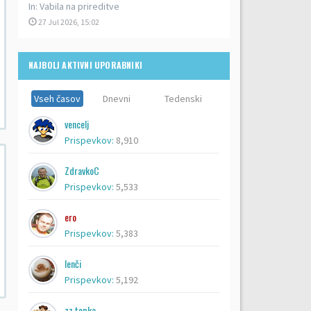
In:
Vabila na prireditve
27 Jul 2026, 15:02
NAJBOLJ AKTIVNI UPORABNIKI
Vseh časov
Dnevni
Tedenski
vencelj
Prispevkov:
8,910
ZdravkoC
Prispevkov:
5,533
ero
Prispevkov:
5,383
lenči
Prispevkov:
5,192
zz topka