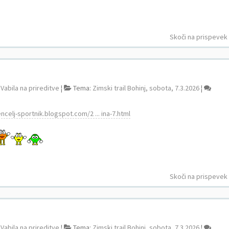
Skoči na prispevek
:
Vabila na prireditve
¦
Tema:
Zimski trail Bohinj, sobota, 7.3.2026
¦
ncelj-sportnik.blogspot.com/2 ... ina-7.html
Skoči na prispevek
:
Vabila na prireditve
¦
Tema:
Zimski trail Bohinj, sobota, 7.3.2026
¦