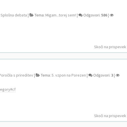
:
Splošna debata
¦
Tema:
Migam...torej sem!
¦
Odgovori:
586
¦
Skoči na prispevek
Poročila s prireditev
¦
Tema:
5. vzpon na Porezen
¦
Odgovori:
3
¦
ategory#cf
Skoči na prispevek