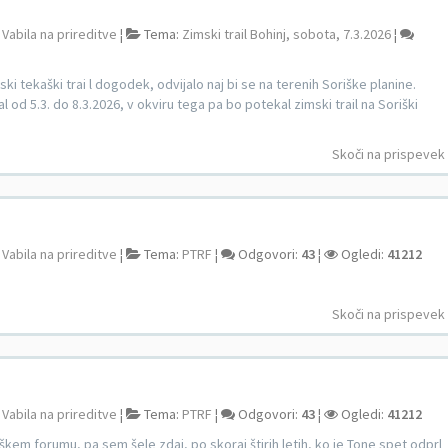
:
Vabila na prireditve
¦
Tema:
Zimski trail Bohinj, sobota, 7.3.2026
¦
ki tekaški trai l dogodek, odvijalo naj bi se na terenih Soriške planine.
od 5.3. do 8.3.2026, v okviru tega pa bo potekal zimski trail na Soriški
Skoči na prispevek
:
Vabila na prireditve
¦
Tema:
PTRF
¦
Odgovori:
43
¦
Ogledi:
41212
Skoči na prispevek
:
Vabila na prireditve
¦
Tema:
PTRF
¦
Odgovori:
43
¦
Ogledi:
41212
aškem forumu, pa sem šele zdaj, po skoraj štirih letih, ko je Tone spet odprl