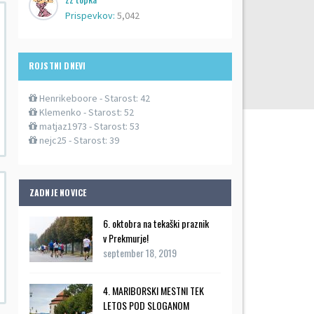
Prispevkov:
5,042
ROJSTNI DNEVI
Henrikeboore
- Starost: 42
Klemenko
- Starost: 52
matjaz1973
- Starost: 53
nejc25
- Starost: 39
ZADNJE NOVICE
6. oktobra na tekaški praznik
v Prekmurje!
september 18, 2019
4. MARIBORSKI MESTNI TEK
LETOS POD SLOGANOM