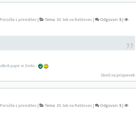
Poročila s prireditev
¦
Tema:
30. tek na Ratitovec
¦
Odgovori:
5
¦
rili papir in črnilo...
Skoči na prispevek
Poročila s prireditev
¦
Tema:
30. tek na Ratitovec
¦
Odgovori:
5
¦