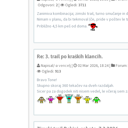
Odgovori:
2
¦
Ogledi:
3711
Zanimiva kombinacija; zimski trail, turno smučanje in 
Nimam v planu, da bi tekmoval (če, pride v poštev le tr
Približno 4,5 km peš od doma.
Re: 3. trail po kraških klancih.
Napisal/-a
vencelj
¦
02 Mar 2026, 18:24 ¦
Forum
Ogledi:
913
Bravo Tone!
Skupno skoraj 360 tekačev na dveh razdaljah.
Sicer pa za dogodek niti nisem vedel, le včeraj sem zas