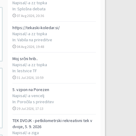
Napisal/-a
zz topka
In:
Splošna debata
07 Avg 2026, 20:36
https://tekaski-koledar.si/
Napisal/-a
zz topka
In:
Vabila na prireditve
04 Avg 2026, 19:48
Moj srčni hrib..
Napisal/-a
zz topka
In:
lestvice TF
31 Jul 2026, 10:59
5. vzpon na Porezen
Napisal/-a
vencelj
In:
Poročila s prireditev
29 Jul 2026, 17:13
TEK DVOJK - petkilometrski rekreativni tek v
dvoje, 5. 9. 2026
Napisal/-a
ziga