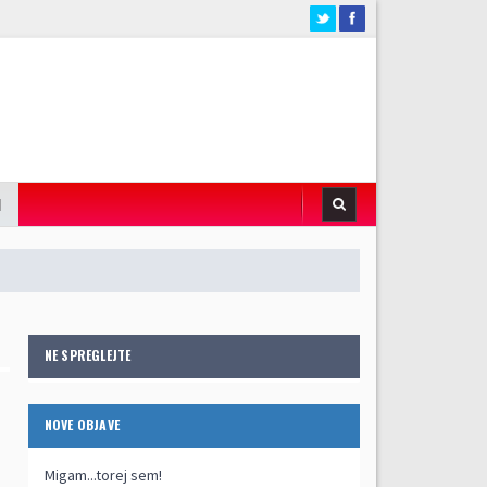
I
NE SPREGLEJTE
NOVE OBJAVE
Migam...torej sem!