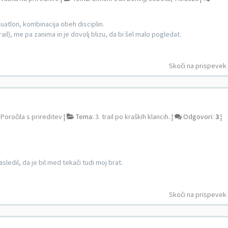
duatlon, kombinacija obeh disciplin.
ail), me pa zanima in je dovolj blizu, da bi šel malo pogledat.
Skoči na prispevek
:
Poročila s prireditev
¦
Tema:
3. trail po kraških klancih.
¦
Odgovori:
3
¦
ledil, da je bil med tekači tudi moj brat.
Skoči na prispevek