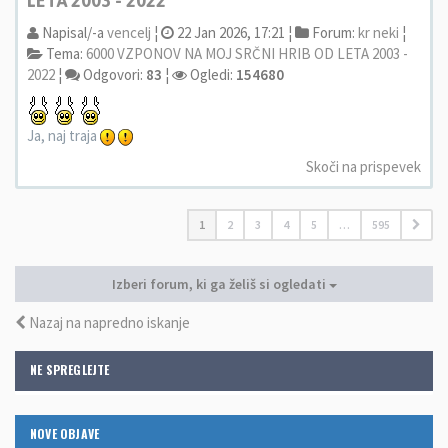
LETA 2003 - 2022
Napisal/-a
vencelj
¦
22 Jan 2026, 17:21 ¦
Forum:
kr neki
¦
Tema:
6000 VZPONOV NA MOJ SRČNI HRIB OD LETA 2003 -
2022
¦
Odgovori:
83
¦
Ogledi:
154680
Ja, naj traja
Skoči na prispevek
1
2
3
4
5
…
595
Izberi forum, ki ga želiš si ogledati
Nazaj na napredno iskanje
NE SPREGLEJTE
NOVE OBJAVE