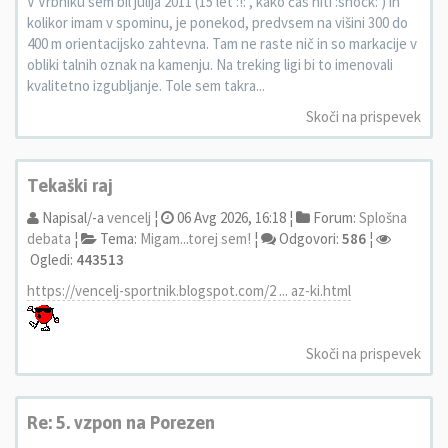
V Vrbniku sem bil julija 2011 (15 let :!: , kako čas hiti :shock: ) in
kolikor imam v spominu, je ponekod, predvsem na višini 300 do
400 m orientacijsko zahtevna. Tam ne raste nič in so markacije v
obliki talnih oznak na kamenju. Na treking ligi bi to imenovali
kvalitetno izgubljanje. Tole sem takra...
Skoči na prispevek
Tekaški raj
Napisal/-a
vencelj
¦
06 Avg 2026, 16:18 ¦
Forum:
Splošna
debata
¦
Tema:
Migam...torej sem!
¦
Odgovori:
586
¦
Ogledi:
443513
https://vencelj-sportnik.blogspot.com/2 ... az-ki.html
Skoči na prispevek
Re: 5. vzpon na Porezen