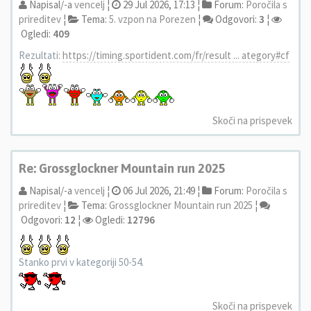
Napisal/-a
vencelj
¦
29 Jul 2026, 17:13 ¦
Forum:
Poročila s
prireditev
¦
Tema:
5. vzpon na Porezen
¦
Odgovori:
3
¦
Ogledi:
409
Rezultati:
https://timing.sportident.com/fr/result ... ategory#cf
Skoči na prispevek
Re: Grossglockner Mountain run 2025
Napisal/-a
vencelj
¦
06 Jul 2026, 21:49 ¦
Forum:
Poročila s
prireditev
¦
Tema:
Grossglockner Mountain run 2025
¦
Odgovori:
12
¦
Ogledi:
12796
Stanko prvi v kategoriji 50-54.
Skoči na prispevek