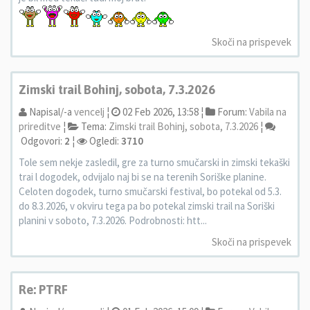
Skoči na prispevek
Zimski trail Bohinj, sobota, 7.3.2026
Napisal/-a
vencelj
¦
02 Feb 2026, 13:58 ¦
Forum:
Vabila na
prireditve
¦
Tema:
Zimski trail Bohinj, sobota, 7.3.2026
¦
Odgovori:
2
¦
Ogledi:
3710
Tole sem nekje zasledil, gre za turno smučarski in zimski tekaški
trai l dogodek, odvijalo naj bi se na terenih Soriške planine.
Celoten dogodek, turno smučarski festival, bo potekal od 5.3.
do 8.3.2026, v okviru tega pa bo potekal zimski trail na Soriški
planini v soboto, 7.3.2026. Podrobnosti: htt...
Skoči na prispevek
Re: PTRF