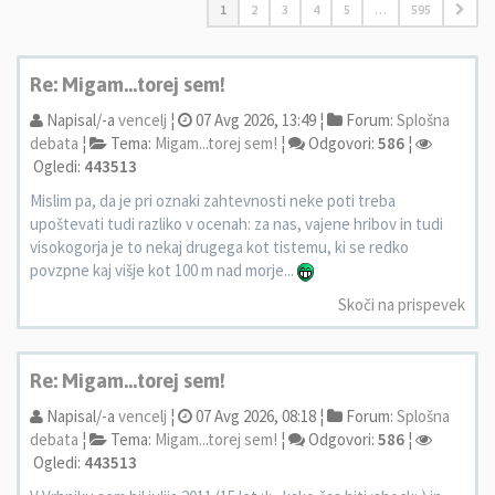
1
2
3
4
5
…
595
Re: Migam...torej sem!
Napisal/-a
vencelj
¦
07 Avg 2026, 13:49 ¦
Forum:
Splošna
debata
¦
Tema:
Migam...torej sem!
¦
Odgovori:
586
¦
Ogledi:
443513
Mislim pa, da je pri oznaki zahtevnosti neke poti treba
upoštevati tudi razliko v ocenah: za nas, vajene hribov in tudi
visokogorja je to nekaj drugega kot tistemu, ki se redko
povzpne kaj višje kot 100 m nad morje...
Skoči na prispevek
Re: Migam...torej sem!
Napisal/-a
vencelj
¦
07 Avg 2026, 08:18 ¦
Forum:
Splošna
debata
¦
Tema:
Migam...torej sem!
¦
Odgovori:
586
¦
Ogledi:
443513