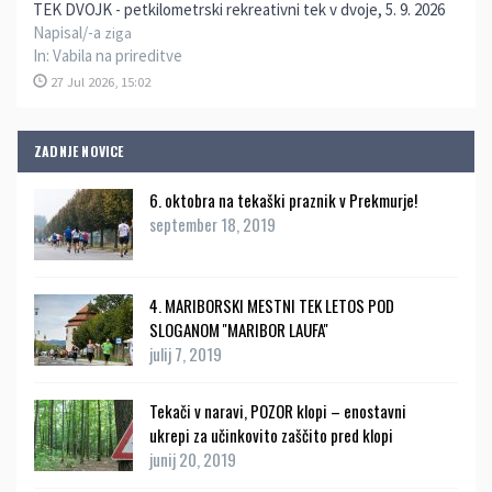
TEK DVOJK - petkilometrski rekreativni tek v dvoje, 5. 9. 2026
Napisal/-a
ziga
In:
Vabila na prireditve
27 Jul 2026, 15:02
ZADNJE NOVICE
6. oktobra na tekaški praznik v Prekmurje!
september 18, 2019
4. MARIBORSKI MESTNI TEK LETOS POD
SLOGANOM ''MARIBOR LAUFA''
julij 7, 2019
Tekači v naravi, POZOR klopi – enostavni
ukrepi za učinkovito zaščito pred klopi
junij 20, 2019