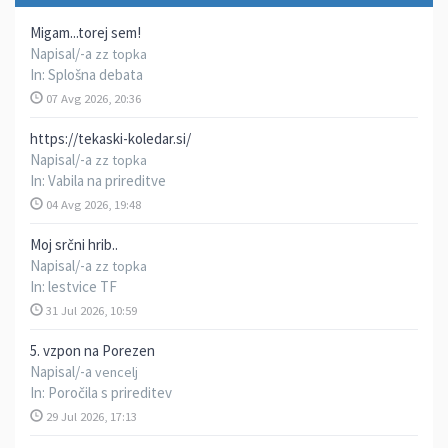
Migam...torej sem!
Napisal/-a
zz topka
In:
Splošna debata
07 Avg 2026, 20:36
https://tekaski-koledar.si/
Napisal/-a
zz topka
In:
Vabila na prireditve
04 Avg 2026, 19:48
Moj srčni hrib..
Napisal/-a
zz topka
In:
lestvice TF
31 Jul 2026, 10:59
5. vzpon na Porezen
Napisal/-a
vencelj
In:
Poročila s prireditev
29 Jul 2026, 17:13