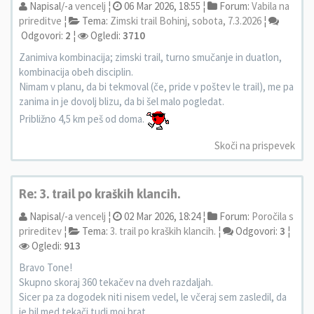
Napisal/-a
vencelj
¦
06 Mar 2026, 18:55 ¦
Forum:
Vabila na
prireditve
¦
Tema:
Zimski trail Bohinj, sobota, 7.3.2026
¦
Odgovori:
2
¦
Ogledi:
3710
Zanimiva kombinacija; zimski trail, turno smučanje in duatlon,
kombinacija obeh disciplin.
Nimam v planu, da bi tekmoval (če, pride v poštev le trail), me pa
zanima in je dovolj blizu, da bi šel malo pogledat.
Približno 4,5 km peš od doma.
Skoči na prispevek
Re: 3. trail po kraških klancih.
Napisal/-a
vencelj
¦
02 Mar 2026, 18:24 ¦
Forum:
Poročila s
prireditev
¦
Tema:
3. trail po kraških klancih.
¦
Odgovori:
3
¦
Ogledi:
913
Bravo Tone!
Skupno skoraj 360 tekačev na dveh razdaljah.
Sicer pa za dogodek niti nisem vedel, le včeraj sem zasledil, da
je bil med tekači tudi moj brat.