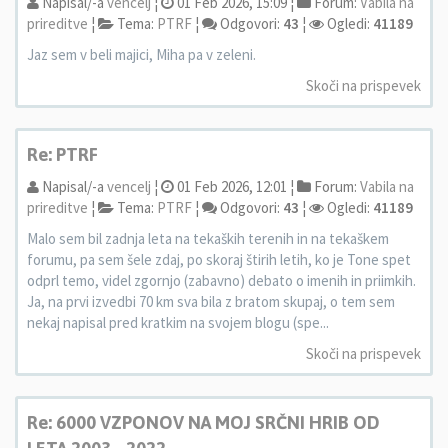
Napisal/-a
vencelj
¦
01 Feb 2026, 15:09 ¦
Forum:
Vabila na
prireditve
¦
Tema:
PTRF
¦
Odgovori:
43
¦
Ogledi:
41189
Jaz sem v beli majici, Miha pa v zeleni.
Skoči na prispevek
Re: PTRF
Napisal/-a
vencelj
¦
01 Feb 2026, 12:01 ¦
Forum:
Vabila na
prireditve
¦
Tema:
PTRF
¦
Odgovori:
43
¦
Ogledi:
41189
Malo sem bil zadnja leta na tekaških terenih in na tekaškem
forumu, pa sem šele zdaj, po skoraj štirih letih, ko je Tone spet
odprl temo, videl zgornjo (zabavno) debato o imenih in priimkih.
Ja, na prvi izvedbi 70 km sva bila z bratom skupaj, o tem sem
nekaj napisal pred kratkim na svojem blogu (spe...
Skoči na prispevek
Re: 6000 VZPONOV NA MOJ SRČNI HRIB OD