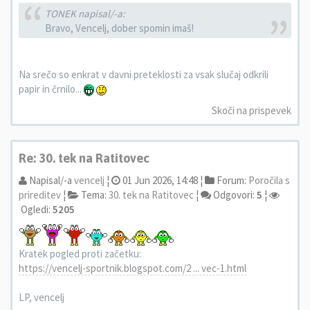
TONEK napisal/-a:
Bravo, Vencelj, dober spomin imaš!
Na srečo so enkrat v davni preteklosti za vsak slučaj odkrili
papir in črnilo...
Skoči na prispevek
Re: 30. tek na Ratitovec
Napisal/-a
vencelj
¦
01 Jun 2026, 14:48 ¦
Forum:
Poročila s
prireditev
¦
Tema:
30. tek na Ratitovec
¦
Odgovori:
5
¦
Ogledi:
5205
Kratek pogled proti začetku:
https://vencelj-sportnik.blogspot.com/2 ... vec-1.html
LP, vencelj