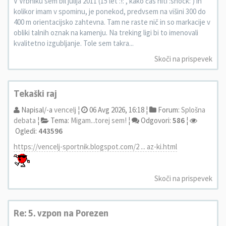
V Vrbniku sem bil julija 2011 (15 let :!: , kako čas hiti :shock: ) in
kolikor imam v spominu, je ponekod, predvsem na višini 300 do
400 m orientacijsko zahtevna. Tam ne raste nič in so markacije v
obliki talnih oznak na kamenju. Na treking ligi bi to imenovali
kvalitetno izgubljanje. Tole sem takra...
Skoči na prispevek
Tekaški raj
Napisal/-a
vencelj
¦
06 Avg 2026, 16:18 ¦
Forum:
Splošna
debata
¦
Tema:
Migam...torej sem!
¦
Odgovori:
586
¦
Ogledi:
443596
https://vencelj-sportnik.blogspot.com/2 ... az-ki.html
Skoči na prispevek
Re: 5. vzpon na Porezen