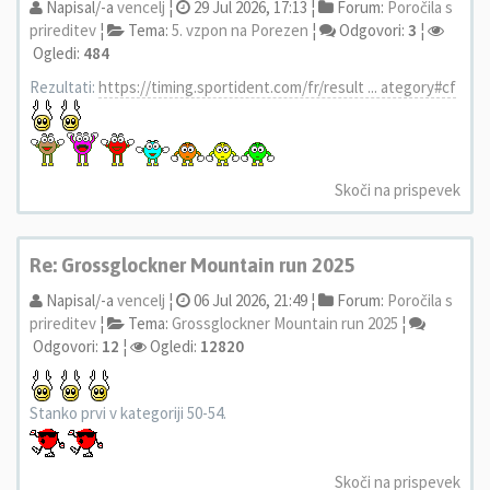
Napisal/-a
vencelj
¦
29 Jul 2026, 17:13 ¦
Forum:
Poročila s
prireditev
¦
Tema:
5. vzpon na Porezen
¦
Odgovori:
3
¦
Ogledi:
484
Rezultati:
https://timing.sportident.com/fr/result ... ategory#cf
Skoči na prispevek
Re: Grossglockner Mountain run 2025
Napisal/-a
vencelj
¦
06 Jul 2026, 21:49 ¦
Forum:
Poročila s
prireditev
¦
Tema:
Grossglockner Mountain run 2025
¦
Odgovori:
12
¦
Ogledi:
12820
Stanko prvi v kategoriji 50-54.
Skoči na prispevek