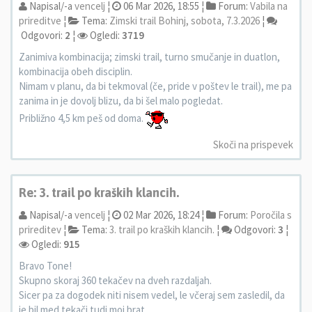
Napisal/-a
vencelj
¦
06 Mar 2026, 18:55 ¦
Forum:
Vabila na
prireditve
¦
Tema:
Zimski trail Bohinj, sobota, 7.3.2026
¦
Odgovori:
2
¦
Ogledi:
3719
Zanimiva kombinacija; zimski trail, turno smučanje in duatlon,
kombinacija obeh disciplin.
Nimam v planu, da bi tekmoval (če, pride v poštev le trail), me pa
zanima in je dovolj blizu, da bi šel malo pogledat.
Približno 4,5 km peš od doma.
Skoči na prispevek
Re: 3. trail po kraških klancih.
Napisal/-a
vencelj
¦
02 Mar 2026, 18:24 ¦
Forum:
Poročila s
prireditev
¦
Tema:
3. trail po kraških klancih.
¦
Odgovori:
3
¦
Ogledi:
915
Bravo Tone!
Skupno skoraj 360 tekačev na dveh razdaljah.
Sicer pa za dogodek niti nisem vedel, le včeraj sem zasledil, da
je bil med tekači tudi moj brat.