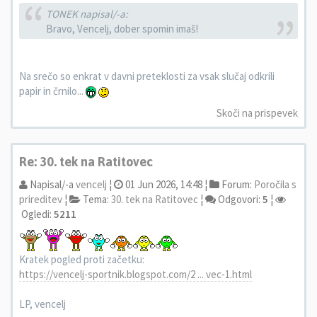
TONEK napisal/-a:
Bravo, Vencelj, dober spomin imaš!
Na srečo so enkrat v davni preteklosti za vsak slučaj odkrili
papir in črnilo...
Skoči na prispevek
Re: 30. tek na Ratitovec
Napisal/-a
vencelj
¦
01 Jun 2026, 14:48 ¦
Forum:
Poročila s
prireditev
¦
Tema:
30. tek na Ratitovec
¦
Odgovori:
5
¦
Ogledi:
5211
Kratek pogled proti začetku:
https://vencelj-sportnik.blogspot.com/2 ... vec-1.html
LP, vencelj