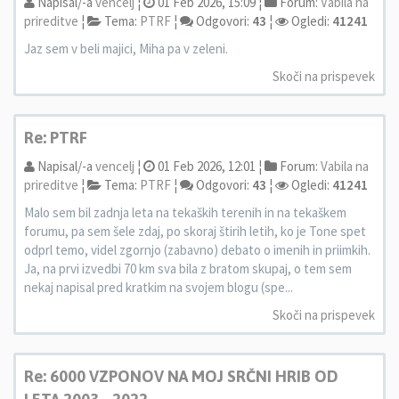
Napisal/-a
vencelj
¦
01 Feb 2026, 15:09 ¦
Forum:
Vabila na
prireditve
¦
Tema:
PTRF
¦
Odgovori:
43
¦
Ogledi:
41241
Jaz sem v beli majici, Miha pa v zeleni.
Skoči na prispevek
Re: PTRF
Napisal/-a
vencelj
¦
01 Feb 2026, 12:01 ¦
Forum:
Vabila na
prireditve
¦
Tema:
PTRF
¦
Odgovori:
43
¦
Ogledi:
41241
Malo sem bil zadnja leta na tekaških terenih in na tekaškem
forumu, pa sem šele zdaj, po skoraj štirih letih, ko je Tone spet
odprl temo, videl zgornjo (zabavno) debato o imenih in priimkih.
Ja, na prvi izvedbi 70 km sva bila z bratom skupaj, o tem sem
nekaj napisal pred kratkim na svojem blogu (spe...
Skoči na prispevek
Re: 6000 VZPONOV NA MOJ SRČNI HRIB OD