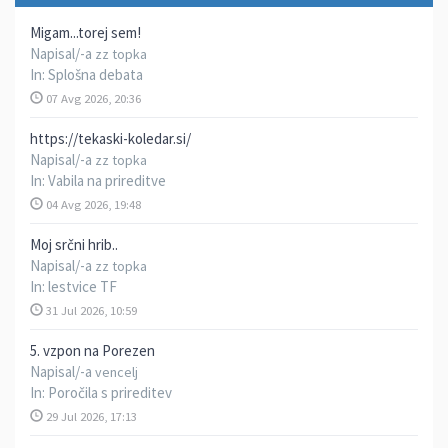
Migam...torej sem!
Napisal/-a
zz topka
In:
Splošna debata
07 Avg 2026, 20:36
https://tekaski-koledar.si/
Napisal/-a
zz topka
In:
Vabila na prireditve
04 Avg 2026, 19:48
Moj srčni hrib..
Napisal/-a
zz topka
In:
lestvice TF
31 Jul 2026, 10:59
5. vzpon na Porezen
Napisal/-a
vencelj
In:
Poročila s prireditev
29 Jul 2026, 17:13