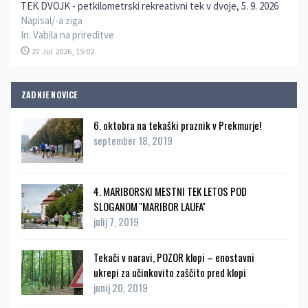
TEK DVOJK - petkilometrski rekreativni tek v dvoje, 5. 9. 2026
Napisal/-a
ziga
In:
Vabila na prireditve
27 Jul 2026, 15:02
ZADNJE NOVICE
6. oktobra na tekaški praznik v Prekmurje!
september 18, 2019
4. MARIBORSKI MESTNI TEK LETOS POD
SLOGANOM ''MARIBOR LAUFA''
julij 7, 2019
Tekači v naravi, POZOR klopi – enostavni
ukrepi za učinkovito zaščito pred klopi
junij 20, 2019