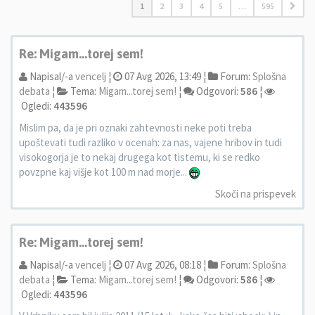
1
2
3
4
5
…
595
Re: Migam...torej sem!
Napisal/-a
vencelj
¦
07 Avg 2026, 13:49 ¦
Forum:
Splošna
debata
¦
Tema:
Migam...torej sem!
¦
Odgovori:
586
¦
Ogledi:
443596
Mislim pa, da je pri oznaki zahtevnosti neke poti treba
upoštevati tudi razliko v ocenah: za nas, vajene hribov in tudi
visokogorja je to nekaj drugega kot tistemu, ki se redko
povzpne kaj višje kot 100 m nad morje...
Skoči na prispevek
Re: Migam...torej sem!
Napisal/-a
vencelj
¦
07 Avg 2026, 08:18 ¦
Forum:
Splošna
debata
¦
Tema:
Migam...torej sem!
¦
Odgovori:
586
¦
Ogledi:
443596