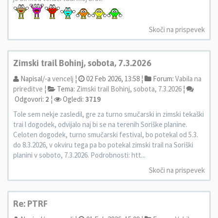
Skoči na prispevek
Zimski trail Bohinj, sobota, 7.3.2026
Napisal/-a
vencelj
¦
02 Feb 2026, 13:58 ¦
Forum:
Vabila na
prireditve
¦
Tema:
Zimski trail Bohinj, sobota, 7.3.2026
¦
Odgovori:
2
¦
Ogledi:
3719
Tole sem nekje zasledil, gre za turno smučarski in zimski tekaški
trai l dogodek, odvijalo naj bi se na terenih Soriške planine.
Celoten dogodek, turno smučarski festival, bo potekal od 5.3.
do 8.3.2026, v okviru tega pa bo potekal zimski trail na Soriški
planini v soboto, 7.3.2026. Podrobnosti: htt...
Skoči na prispevek
Re: PTRF