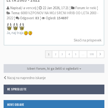
LETA 2003 - 2022
Napisal/-a
vencelj
¦
22 Jan 2026, 17:21 ¦
Forum:
kr neki
¦
Tema:
6000 VZPONOV NA MOJ SRČNI HRIB OD LETA 2003 -
2022
¦
Odgovori:
83
¦
Ogledi:
154697
Ja, naj traja
Skoči na prispevek
1
2
3
4
5
…
595
Izberi forum, ki ga želiš si ogledati
Nazaj na napredno iskanje
NE SPREGLEJTE
NOVE OBJAVE