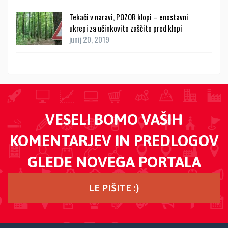
Tekači v naravi, POZOR klopi – enostavni
ukrepi za učinkovito zaščito pred klopi
junij 20, 2019
VESELI BOMO VAŠIH
KOMENTARJEV IN PREDLOGOV
GLEDE NOVEGA PORTALA
LE PIŠITE :)