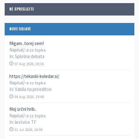
NE SPREGLEJTE
NOVE OBJAVE
Migam...torej sem!
Napisal/-a
zz topka
In:
Splošna debata
07 Avg 2026, 20:36
https://tekaski-koledar.si/
Napisal/-a
zz topka
In:
Vabila na prireditve
04 Avg 2026, 19:48
Moj srčni hrib..
Napisal/-a
zz topka
In:
lestvice TF
31 Jul 2026, 10:59