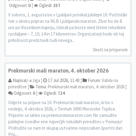
Odgovori:
0
¦
Ogledi:
257
V soboto, 1. avgusta bo v Ljubljani potekal jubilejni 10. Počitniški
tek v okviru priprav na NLB Ljubljanski maraton. Zbor bo do 8.
ure pri Koseškem bajerju, izbirali pa boste med štirimi tekaškimi
razdaljami – 7, 10, 14 in 17 kilometrov. Organizatorji bodo ob tej
priložnosti predstavili tudi novega...
Skoči na prispevek
Prekmurski mali maraton, 4. oktober 2026
Napisal/-a
ziga
¦
17 Jul 2026, 11:43 ¦
Forum:
Vabila na
prireditve
¦
Tema:
Prekmurski mali maraton, 4. oktober 2026
¦
Odgovori:
0
¦
Ogledi:
724
Odprte so prijave na 10. Prekmurski mali maraton, ki bo v
nedeljo, 4. oktobra 2026, v Termah 3000 Moravske Toplice.
Prijavite se lahko na prekmurskimaraton.com Ne zamudite
jubilejne izvedbe ene največjih tekaških prireditev v Pomurju!
Pridružite se nam in skupaj ustvarimo nepozaben športni dan.
Pris...