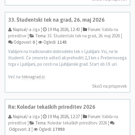
33. Študentski tek na grad, 26. maj 2026
Napisal/-a
ziga
¦
19 Maj 2026, 12:43 ¦
Forum:
Vabila na
prireditve
¦
Tema:
33. Študentski tek na grad, 26. maj 2026
¦
Odgovori:
0
¦
Ogledi:
1145
Vabljeni na tradicionalni dobrodelni tek v Ljubljani. Vsi, ne le
študenti. Če zmorete odteči ali prehoditi 2,3 km s Prešernovega
trga v Ljubljani, po cesti na Ljubljanski grad. Start ob 19. uri.
Več na
teknagrad.si
.
Skoči na prispevek
Re: Koledar tekaških prireditev 2026
Napisal/-a
ziga
¦
19 Maj 2026, 12:27 ¦
Forum:
Vabila na
prireditve
¦
Tema:
Koledar tekaških prireditev 2026
¦
Odgovori:
2
¦
Ogledi:
17993