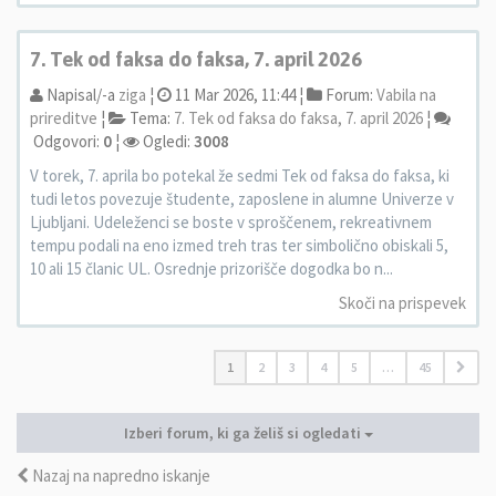
7. Tek od faksa do faksa, 7. april 2026
Napisal/-a
ziga
¦
11 Mar 2026, 11:44 ¦
Forum:
Vabila na
prireditve
¦
Tema:
7. Tek od faksa do faksa, 7. april 2026
¦
Odgovori:
0
¦
Ogledi:
3008
V torek, 7. aprila bo potekal že sedmi Tek od faksa do faksa, ki
tudi letos povezuje študente, zaposlene in alumne Univerze v
Ljubljani. Udeleženci se boste v sproščenem, rekreativnem
tempu podali na eno izmed treh tras ter simbolično obiskali 5,
10 ali 15 članic UL. Osrednje prizorišče dogodka bo n...
Skoči na prispevek
1
2
3
4
5
…
45
Izberi forum, ki ga želiš si ogledati
Nazaj na napredno iskanje