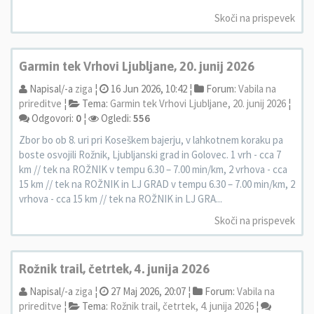
Skoči na prispevek
Garmin tek Vrhovi Ljubljane, 20. junij 2026
Napisal/-a
ziga
¦
16 Jun 2026, 10:42 ¦
Forum:
Vabila na
prireditve
¦
Tema:
Garmin tek Vrhovi Ljubljane, 20. junij 2026
¦
Odgovori:
0
¦
Ogledi:
556
Zbor bo ob 8. uri pri Koseškem bajerju, v lahkotnem koraku pa
boste osvojili Rožnik, Ljubljanski grad in Golovec. 1 vrh - cca 7
km // tek na ROŽNIK v tempu 6.30 – 7.00 min/km, 2 vrhova - cca
15 km // tek na ROŽNIK in LJ GRAD v tempu 6.30 – 7.00 min/km, 2
vrhova - cca 15 km // tek na ROŽNIK in LJ GRA...
Skoči na prispevek
Rožnik trail, četrtek, 4. junija 2026
Napisal/-a
ziga
¦
27 Maj 2026, 20:07 ¦
Forum:
Vabila na
prireditve
¦
Tema:
Rožnik trail, četrtek, 4. junija 2026
¦