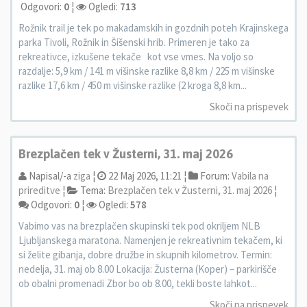
Odgovori:
0
¦
Ogledi:
713
Rožnik trail je tek po makadamskih in gozdnih poteh Krajinskega
parka Tivoli, Rožnik in Šišenski hrib. Primeren je tako za
rekreativce, izkušene tekače kot vse vmes. Na voljo so
razdalje: 5,9 km / 141 m višinske razlike 8,8 km / 225 m višinske
razlike 17,6 km / 450 m višinske razlike (2 kroga 8,8 km...
Skoči na prispevek
Brezplačen tek v Žusterni, 31. maj 2026
Napisal/-a
ziga
¦
22 Maj 2026, 11:21 ¦
Forum:
Vabila na
prireditve
¦
Tema:
Brezplačen tek v Žusterni, 31. maj 2026
¦
Odgovori:
0
¦
Ogledi:
578
Vabimo vas na brezplačen skupinski tek pod okriljem NLB
Ljubljanskega maratona. Namenjen je rekreativnim tekačem, ki
si želite gibanja, dobre družbe in skupnih kilometrov. Termin:
nedelja, 31. maj ob 8.00 Lokacija: Žusterna (Koper) – parkirišče
ob obalni promenadi Zbor bo ob 8.00, tekli boste lahkot...
Skoči na prispevek