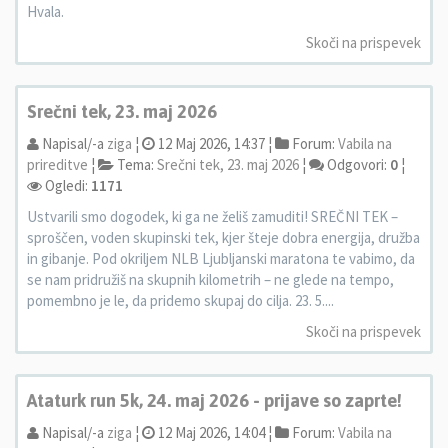
Hvala.
Skoči na prispevek
Srečni tek, 23. maj 2026
Napisal/-a
ziga
¦
12 Maj 2026, 14:37 ¦
Forum:
Vabila na
prireditve
¦
Tema:
Srečni tek, 23. maj 2026
¦
Odgovori:
0
¦
Ogledi:
1171
Ustvarili smo dogodek, ki ga ne želiš zamuditi! SREČNI TEK –
sproščen, voden skupinski tek, kjer šteje dobra energija, družba
in gibanje. Pod okriljem NLB Ljubljanski maratona te vabimo, da
se nam pridružiš na skupnih kilometrih – ne glede na tempo,
pomembno je le, da pridemo skupaj do cilja. 23. 5....
Skoči na prispevek
Ataturk run 5k, 24. maj 2026 - prijave so zaprte!
Napisal/-a
ziga
¦
12 Maj 2026, 14:04 ¦
Forum:
Vabila na