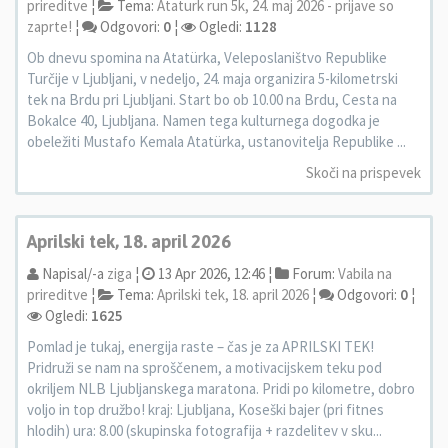
prireditve
¦
Tema:
Ataturk run 5k, 24. maj 2026 - prijave so
zaprte!
¦
Odgovori:
0
¦
Ogledi:
1128
Ob dnevu spomina na Atatürka, Veleposlaništvo Republike
Turčije v Ljubljani, v nedeljo, 24. maja organizira 5-kilometrski
tek na Brdu pri Ljubljani. Start bo ob 10.00 na Brdu, Cesta na
Bokalce 40, Ljubljana. Namen tega kulturnega dogodka je
obeležiti Mustafo Kemala Atatürka, ustanovitelja Republike ...
Skoči na prispevek
Aprilski tek, 18. april 2026
Napisal/-a
ziga
¦
13 Apr 2026, 12:46 ¦
Forum:
Vabila na
prireditve
¦
Tema:
Aprilski tek, 18. april 2026
¦
Odgovori:
0
¦
Ogledi:
1625
Pomlad je tukaj, energija raste – čas je za APRILSKI TEK!
Pridruži se nam na sproščenem, a motivacijskem teku pod
okriljem NLB Ljubljanskega maratona. Pridi po kilometre, dobro
voljo in top družbo! kraj: Ljubljana, Koseški bajer (pri fitnes
hlodih) ura: 8.00 (skupinska fotografija + razdelitev v sku...