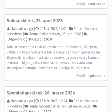
Skoči na prispevek
Solinarski tek, 25. april 2026
Napisal/-a
ziga
¦
24 Mar 2026, 12:01 ¦
Forum:
Vabila na
prireditve
¦
Tema:
Solinarski tek, 25. april 2026
¦
Odgovori:
0
¦
Ogledi:
1059
Kdaj ste nazadnje tekli 10 km ob morju? V soboto, 25. aprila,
vabljeni v Piran. Solinarski tek je namenjen vsem generacijam.
Dogodek nadaljuje tradicijo povezovanja ljudi skozi gibanje v
prostoru, ki je zgodovinsko zaznamovan s solinarstvom in
življenjem ob morju. Krožna trasa je dolga 10 km, s štar...
Skoči na prispevek
Spomladanski tek, 28. marec 2026
Napisal/-a
ziga
¦
17 Mar 2026, 12:24 ¦
Forum:
Vabila na
prireditve
¦
Tema:
Spomladanski tek, 28. marec 2026
¦
Odgovori:
0
¦
Ogledi:
1321