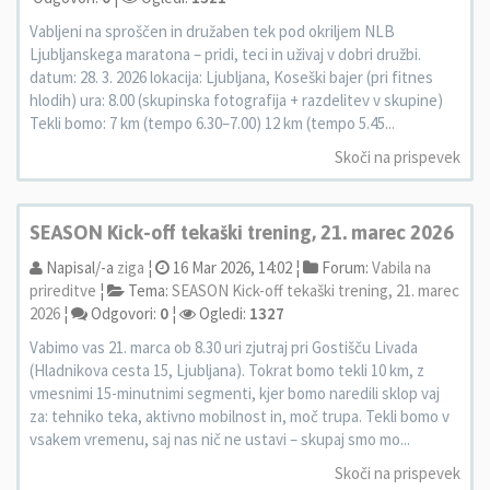
Vabljeni na sproščen in družaben tek pod okriljem NLB
Ljubljanskega maratona – pridi, teci in uživaj v dobri družbi.
datum: 28. 3. 2026 lokacija: Ljubljana, Koseški bajer (pri fitnes
hlodih) ura: 8.00 (skupinska fotografija + razdelitev v skupine)
Tekli bomo: 7 km (tempo 6.30–7.00) 12 km (tempo 5.45...
Skoči na prispevek
SEASON Kick-off tekaški trening, 21. marec 2026
Napisal/-a
ziga
¦
16 Mar 2026, 14:02 ¦
Forum:
Vabila na
prireditve
¦
Tema:
SEASON Kick-off tekaški trening, 21. marec
2026
¦
Odgovori:
0
¦
Ogledi:
1327
Vabimo vas 21. marca ob 8.30 uri zjutraj pri Gostišču Livada
(Hladnikova cesta 15, Ljubljana). Tokrat bomo tekli 10 km, z
vmesnimi 15-minutnimi segmenti, kjer bomo naredili sklop vaj
za: tehniko teka, aktivno mobilnost in, moč trupa. Tekli bomo v
vsakem vremenu, saj nas nič ne ustavi – skupaj smo mo...
Skoči na prispevek