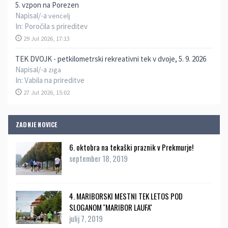
5. vzpon na Porezen
Napisal/-a
vencelj
In:
Poročila s prireditev
29 Jul 2026, 17:13
TEK DVOJK - petkilometrski rekreativni tek v dvoje, 5. 9. 2026
Napisal/-a
ziga
In:
Vabila na prireditve
27 Jul 2026, 15:02
ZADNJE NOVICE
6. oktobra na tekaški praznik v Prekmurje!
september 18, 2019
4. MARIBORSKI MESTNI TEK LETOS POD
SLOGANOM ''MARIBOR LAUFA''
julij 7, 2019