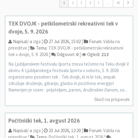
1
2
3
4
5
…
45
TEK DVOJK - petkilometrski rekreativni tek v
dvoje, 5. 9. 2026
Napisal/-a
ziga
¦
27 Jul 2026, 15:02 ¦
Forum:
Vabila na
prireditve
¦
Tema:
TEK DVOJK - petkilometrski rekreativni
tek v dvoje, 5. 9. 2026
¦
Odgovori:
0
¦
Ogledi:
213
Na Ljubljanskem festivalu športa znova tečemo na Teku dvojk V
okviru 4. Ljubljanskega festivala športa v soboto, 5. 9. 2026
organiziramo poseben tek - Tek dvojk, ki ni le tek, ampak
združuje druženje, gibanje, glasbo in pozitivno energijo!
Namenjen je vsem - prijateljem, parom, družinskim članom, so...
Skoči na prispevek
Počitniški tek, 1. avgust 2026
Napisal/-a
ziga
¦
23 Jul 2026, 12:20 ¦
Forum:
Vabila na
prireditve
¦
Tema:
Počitniški tek, 1. avgust 2026
¦