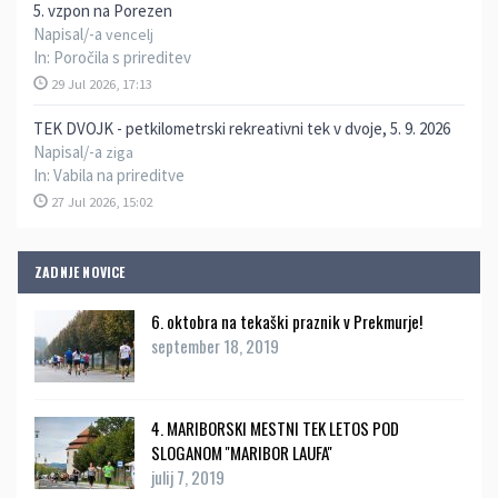
5. vzpon na Porezen
Napisal/-a
vencelj
In:
Poročila s prireditev
29 Jul 2026, 17:13
TEK DVOJK - petkilometrski rekreativni tek v dvoje, 5. 9. 2026
Napisal/-a
ziga
In:
Vabila na prireditve
27 Jul 2026, 15:02
ZADNJE NOVICE
6. oktobra na tekaški praznik v Prekmurje!
september 18, 2019
4. MARIBORSKI MESTNI TEK LETOS POD
SLOGANOM ''MARIBOR LAUFA''
julij 7, 2019