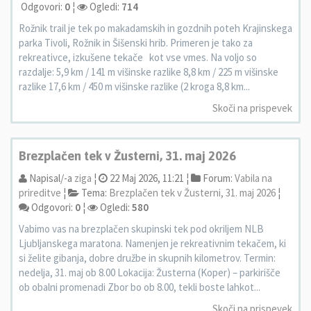
Odgovori:
0
¦
Ogledi:
714
Rožnik trail je tek po makadamskih in gozdnih poteh Krajinskega
parka Tivoli, Rožnik in Šišenski hrib. Primeren je tako za
rekreativce, izkušene tekače kot vse vmes. Na voljo so
razdalje: 5,9 km / 141 m višinske razlike 8,8 km / 225 m višinske
razlike 17,6 km / 450 m višinske razlike (2 kroga 8,8 km...
Skoči na prispevek
Brezplačen tek v Žusterni, 31. maj 2026
Napisal/-a
ziga
¦
22 Maj 2026, 11:21 ¦
Forum:
Vabila na
prireditve
¦
Tema:
Brezplačen tek v Žusterni, 31. maj 2026
¦
Odgovori:
0
¦
Ogledi:
580
Vabimo vas na brezplačen skupinski tek pod okriljem NLB
Ljubljanskega maratona. Namenjen je rekreativnim tekačem, ki
si želite gibanja, dobre družbe in skupnih kilometrov. Termin:
nedelja, 31. maj ob 8.00 Lokacija: Žusterna (Koper) – parkirišče
ob obalni promenadi Zbor bo ob 8.00, tekli boste lahkot...
Skoči na prispevek