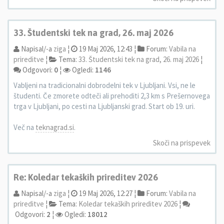
33. Študentski tek na grad, 26. maj 2026
Napisal/-a
ziga
¦
19 Maj 2026, 12:43 ¦
Forum:
Vabila na
prireditve
¦
Tema:
33. Študentski tek na grad, 26. maj 2026
¦
Odgovori:
0
¦
Ogledi:
1146
Vabljeni na tradicionalni dobrodelni tek v Ljubljani. Vsi, ne le
študenti. Če zmorete odteči ali prehoditi 2,3 km s Prešernovega
trga v Ljubljani, po cesti na Ljubljanski grad. Start ob 19. uri.
Več na
teknagrad.si
.
Skoči na prispevek
Re: Koledar tekaških prireditev 2026
Napisal/-a
ziga
¦
19 Maj 2026, 12:27 ¦
Forum:
Vabila na
prireditve
¦
Tema:
Koledar tekaških prireditev 2026
¦
Odgovori:
2
¦
Ogledi:
18012