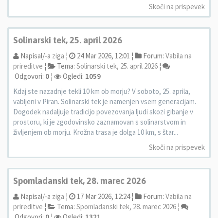
Skoči na prispevek
Solinarski tek, 25. april 2026
Napisal/-a
ziga
¦
24 Mar 2026, 12:01 ¦
Forum:
Vabila na
prireditve
¦
Tema:
Solinarski tek, 25. april 2026
¦
Odgovori:
0
¦
Ogledi:
1059
Kdaj ste nazadnje tekli 10 km ob morju? V soboto, 25. aprila,
vabljeni v Piran. Solinarski tek je namenjen vsem generacijam.
Dogodek nadaljuje tradicijo povezovanja ljudi skozi gibanje v
prostoru, ki je zgodovinsko zaznamovan s solinarstvom in
življenjem ob morju. Krožna trasa je dolga 10 km, s štar...
Skoči na prispevek
Spomladanski tek, 28. marec 2026
Napisal/-a
ziga
¦
17 Mar 2026, 12:24 ¦
Forum:
Vabila na
prireditve
¦
Tema:
Spomladanski tek, 28. marec 2026
¦
Odgovori:
0
¦
Ogledi:
1321