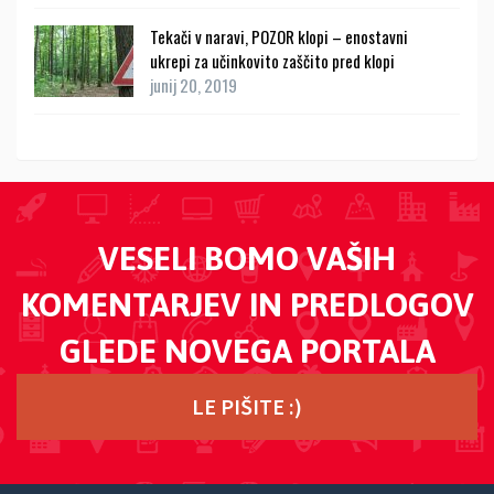
Tekači v naravi, POZOR klopi – enostavni
ukrepi za učinkovito zaščito pred klopi
junij 20, 2019
VESELI BOMO VAŠIH
KOMENTARJEV IN PREDLOGOV
GLEDE NOVEGA PORTALA
LE PIŠITE :)