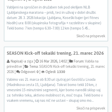
Vabljeni na sproščen in družaben tek pod okriljem NLB
Ljubljanskega maratona – pridi, teci in uživaj v dobri družbi.
datum: 28. 3. 2026 lokacija: Ljubljana, Koseški bajer (pri fitnes
hlodih) ura: 8.00 (skupinska fotografija + razdelitev v skupine)
Tekli bomo: 7 km (tempo 6.30–7.00) 12 km (tempo 5.45...
Skoči na prispevek
SEASON Kick-off tekaški trening, 21. marec 2026
Napisal/-a
ziga
¦
16 Mar 2026, 14:02 ¦
Forum:
Vabila na
prireditve
¦
Tema:
SEASON Kick-off tekaški trening, 21. marec
2026
¦
Odgovori:
0
¦
Ogledi:
1330
Vabimo vas 21. marca ob 8.30 uri zjutraj pri Gostišču Livada
(Hladnikova cesta 15, Ljubljana). Tokrat bomo tekli 10 km, z
vmesnimi 15-minutnimi segmenti, kjer bomo naredili sklop vaj
za: tehniko teka, aktivno mobilnost in, moč trupa. Tekli bomo v
vsakem vremenu, saj nas nič ne ustavi – skupaj smo mo...
Skoči na prispevek