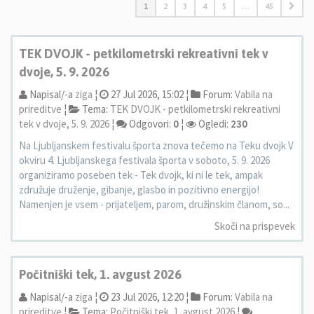
1
2
3
4
5
…
45
TEK DVOJK - petkilometrski rekreativni tek v
dvoje, 5. 9. 2026
Napisal/-a
ziga
¦
27 Jul 2026, 15:02 ¦
Forum:
Vabila na
prireditve
¦
Tema:
TEK DVOJK - petkilometrski rekreativni
tek v dvoje, 5. 9. 2026
¦
Odgovori:
0
¦
Ogledi:
230
Na Ljubljanskem festivalu športa znova tečemo na Teku dvojk V
okviru 4. Ljubljanskega festivala športa v soboto, 5. 9. 2026
organiziramo poseben tek - Tek dvojk, ki ni le tek, ampak
združuje druženje, gibanje, glasbo in pozitivno energijo!
Namenjen je vsem - prijateljem, parom, družinskim članom, so...
Skoči na prispevek
Počitniški tek, 1. avgust 2026
Napisal/-a
ziga
¦
23 Jul 2026, 12:20 ¦
Forum:
Vabila na
prireditve
¦
Tema:
Počitniški tek, 1. avgust 2026
¦