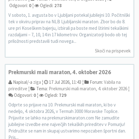
Odgovori:
0
¦
Ogledi:
278
V soboto, 1. avgusta bo v Ljubljani potekal jubilejni 10. Počitniški
tek v okviru priprav na NLB Ljubljanski maraton. Zbor bo do 8.
ure pri Koseškem bajerju, izbirali pa boste med štirimi tekaškimi
razdaljami – 7, 10, 14 in 17 kilometrov. Organizatorji bodo ob tej
priložnosti predstavili tudi novega...
Skoči na prispevek
Prekmurski mali maraton, 4. oktober 2026
Napisal/-a
ziga
¦
17 Jul 2026, 11:43 ¦
Forum:
Vabila na
prireditve
¦
Tema:
Prekmurski mali maraton, 4. oktober 2026
¦
Odgovori:
0
¦
Ogledi:
729
Odprte so prijave na 10. Prekmurski mali maraton, ki bo v
nedeljo, 4. oktobra 2026, v Termah 3000 Moravske Toplice.
Prijavite se lahko na prekmurskimaraton.com Ne zamudite
jubilejne izvedbe ene največjih tekaških prireditev v Pomurju!
Pridružite se nam in skupaj ustvarimo nepozaben športni dan.
Pris...