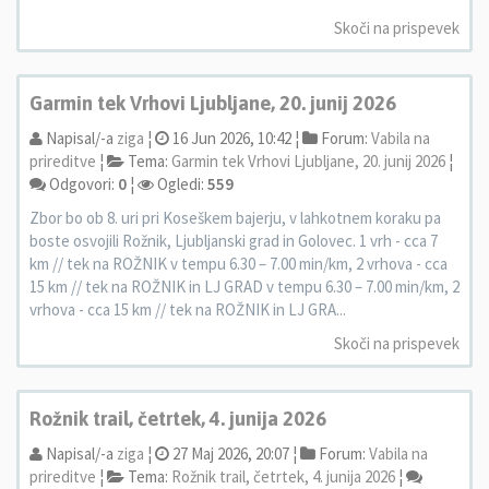
Skoči na prispevek
Garmin tek Vrhovi Ljubljane, 20. junij 2026
Napisal/-a
ziga
¦
16 Jun 2026, 10:42 ¦
Forum:
Vabila na
prireditve
¦
Tema:
Garmin tek Vrhovi Ljubljane, 20. junij 2026
¦
Odgovori:
0
¦
Ogledi:
559
Zbor bo ob 8. uri pri Koseškem bajerju, v lahkotnem koraku pa
boste osvojili Rožnik, Ljubljanski grad in Golovec. 1 vrh - cca 7
km // tek na ROŽNIK v tempu 6.30 – 7.00 min/km, 2 vrhova - cca
15 km // tek na ROŽNIK in LJ GRAD v tempu 6.30 – 7.00 min/km, 2
vrhova - cca 15 km // tek na ROŽNIK in LJ GRA...
Skoči na prispevek
Rožnik trail, četrtek, 4. junija 2026
Napisal/-a
ziga
¦
27 Maj 2026, 20:07 ¦
Forum:
Vabila na
prireditve
¦
Tema:
Rožnik trail, četrtek, 4. junija 2026
¦