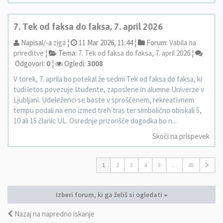
7. Tek od faksa do faksa, 7. april 2026
Napisal/-a
ziga
¦
11 Mar 2026, 11:44 ¦
Forum:
Vabila na
prireditve
¦
Tema:
7. Tek od faksa do faksa, 7. april 2026
¦
Odgovori:
0
¦
Ogledi:
3008
V torek, 7. aprila bo potekal že sedmi Tek od faksa do faksa, ki
tudi letos povezuje študente, zaposlene in alumne Univerze v
Ljubljani. Udeleženci se boste v sproščenem, rekreativnem
tempu podali na eno izmed treh tras ter simbolično obiskali 5,
10 ali 15 članic UL. Osrednje prizorišče dogodka bo n...
Skoči na prispevek
1
2
3
4
5
…
45
Izberi forum, ki ga želiš si ogledati
Nazaj na napredno iskanje