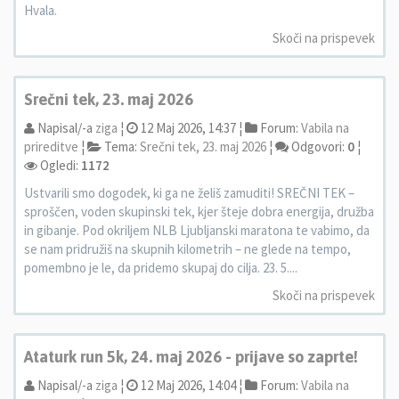
Hvala.
Skoči na prispevek
Srečni tek, 23. maj 2026
Napisal/-a
ziga
¦
12 Maj 2026, 14:37 ¦
Forum:
Vabila na
prireditve
¦
Tema:
Srečni tek, 23. maj 2026
¦
Odgovori:
0
¦
Ogledi:
1172
Ustvarili smo dogodek, ki ga ne želiš zamuditi! SREČNI TEK –
sproščen, voden skupinski tek, kjer šteje dobra energija, družba
in gibanje. Pod okriljem NLB Ljubljanski maratona te vabimo, da
se nam pridružiš na skupnih kilometrih – ne glede na tempo,
pomembno je le, da pridemo skupaj do cilja. 23. 5....
Skoči na prispevek
Ataturk run 5k, 24. maj 2026 - prijave so zaprte!
Napisal/-a
ziga
¦
12 Maj 2026, 14:04 ¦
Forum:
Vabila na