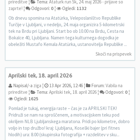
prireditve
¦
Tema:
Ataturk run 5k, 24. maj 2026 - prijave so
zaprte!
¦
Odgovori:
0
¦
Ogledi:
1132
Ob dnevu spomina na Atatürka, Veleposlaništvo Republike
Turčije v Ljubljani, v nedeljo, 24. maja organizira 5-kilometrski
tek na Brdu pri Ljubljani. Start bo ob 10.00 na Brdu, Cesta na
Bokalce 40, Ljubljana. Namen tega kulturnega dogodka je
obeležiti Mustafo Kemala Atatürka, ustanovitelja Republike ...
Skoči na prispevek
Aprilski tek, 18. april 2026
Napisal/-a
ziga
¦
13 Apr 2026, 12:46 ¦
Forum:
Vabila na
prireditve
¦
Tema:
Aprilski tek, 18. april 2026
¦
Odgovori:
0
¦
Ogledi:
1625
Pomlad je tukaj, energija raste – čas je za APRILSKI TEK!
Pridruži se nam na sproščenem, a motivacijskem teku pod
okriljem NLB Ljubljanskega maratona. Pridi po kilometre, dobro
voljo in top družbo! kraj: Ljubljana, Koseški bajer (pri fitnes
hlodih) ura: 8.00 (skupinska fotografija + razdelitev v sku...