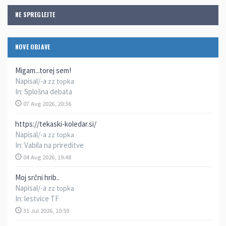
NE SPREGLEJTE
NOVE OBJAVE
Migam...torej sem!
Napisal/-a
zz topka
In:
Splošna debata
07 Avg 2026, 20:36
https://tekaski-koledar.si/
Napisal/-a
zz topka
In:
Vabila na prireditve
04 Avg 2026, 19:48
Moj srčni hrib..
Napisal/-a
zz topka
In:
lestvice TF
31 Jul 2026, 10:59