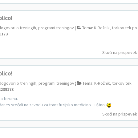
olico!
dogovori o treningih, programi treningov
¦
Tema:
K-Rožnik, torkov tek po
9173
Skoči na prispevek
olico!
dogovori o treningih, programi treningov
¦
Tema:
K-Rožnik, torkov tek
2239173
na forumu.
anes srečali na zavodu za transfuzijsko medicino. Luštno!
Skoči na prispevek