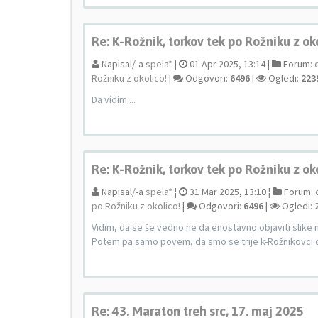
Re: K-Rožnik, torkov tek po Rožniku z ok
Napisal/-a
spela*
¦
01 Apr 2025, 13:14 ¦
Forum:
Rožniku z okolico!
¦
Odgovori:
6496
¦
Ogledi:
223
Da vidim ...
Re: K-Rožnik, torkov tek po Rožniku z ok
Napisal/-a
spela*
¦
31 Mar 2025, 13:10 ¦
Forum:
po Rožniku z okolico!
¦
Odgovori:
6496
¦
Ogledi:
Vidim, da se še vedno ne da enostavno objaviti slike 
Potem pa samo povem, da smo se trije k-Rožnikovci d
Re: 43. Maraton treh src, 17. maj 2025