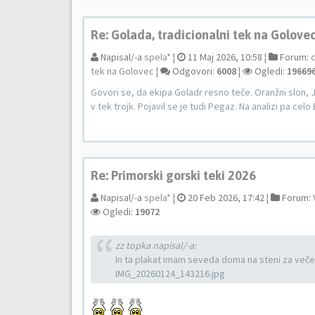
Re: Golada, tradicionalni tek na Golove
Napisal/-a
spela*
¦
11 Maj 2026, 10:58 ¦
Forum:
tek na Golovec
¦
Odgovori:
6008
¦
Ogledi:
19669
Govori se, da ekipa Goladr resno teče. Oranžni slon, J
v tek trojk. Pojavil se je tudi Pegaz. Na analizi pa celo 
Re: Primorski gorski teki 2026
Napisal/-a
spela*
¦
20 Feb 2026, 17:42 ¦
Forum:
Ogledi:
19072
zz topka napisal/-a:
In ta plakat imam seveda doma na steni za več
IMG_20260124_143216.jpg