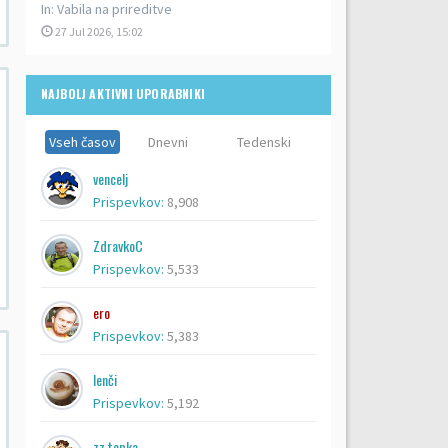
In:
Vabila na prireditve
27 Jul 2026, 15:02
NAJBOLJ AKTIVNI UPORABNIKI
Vseh časov
Dnevni
Tedenski
vencelj
Prispevkov:
8,908
ZdravkoC
Prispevkov:
5,533
ero
Prispevkov:
5,383
lenči
Prispevkov:
5,192
zz topka