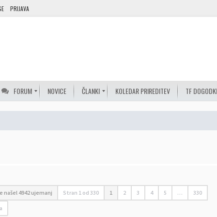
SE
PRIJAVA
FORUM
NOVICE
ČLANKI
KOLEDAR PRIREDITEV
TF DOGODK
je našel 4942 ujemanj
Stran
1
od
330
1
2
3
4
5
…
330
a