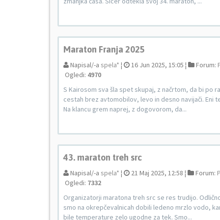
zmanjka časa. Sicer odtekla svoj 34. maraton, ...
Maraton Franja 2025
Napisal/-a
spela*
¦
16 Jun 2025, 15:05 ¦
Forum:
Ogledi:
4970
S Kairosom sva šla spet skupaj, z načrtom, da bi po ravn
cestah brez avtomobilov, levo in desno navijači. Eni te
Na klancu grem naprej, z dogovorom, da...
43. maraton treh src
Napisal/-a
spela*
¦
21 Maj 2025, 12:58 ¦
Forum:
P
Ogledi:
7332
Organizatorji maratona treh src se res trudijo. Odlično
smo na okrepčevalnicah dobili ledeno mrzlo vodo, kar je
bile temperature zelo ugodne za tek. Smo...