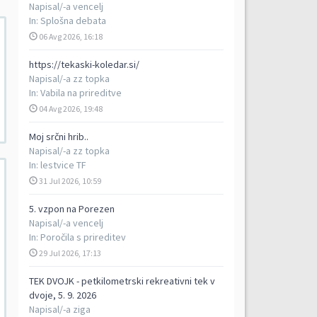
Napisal/-a
vencelj
In:
Splošna debata
06 Avg 2026, 16:18
https://tekaski-koledar.si/
Napisal/-a
zz topka
In:
Vabila na prireditve
04 Avg 2026, 19:48
Moj srčni hrib..
Napisal/-a
zz topka
In:
lestvice TF
31 Jul 2026, 10:59
5. vzpon na Porezen
Napisal/-a
vencelj
In:
Poročila s prireditev
29 Jul 2026, 17:13
TEK DVOJK - petkilometrski rekreativni tek v
dvoje, 5. 9. 2026
Napisal/-a
ziga