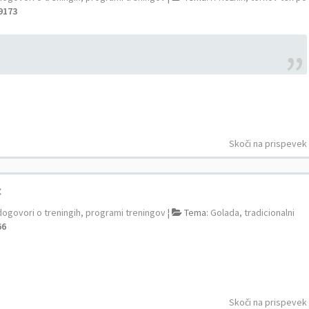
9173
Skoči na prispevek
c
dogovori o treningih, programi treningov
¦
Tema:
Golada, tradicionalni
66
Skoči na prispevek