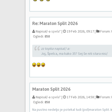
Re: Maraton Split 2026
Napisal/-a
spela*
¦
19 Feb 2026, 09:17 ¦
Forum:
Ogledi:
858
zz topka napisal/-a:
Joj, Špelca, ma kako 35? Sej še niti stara nisi/
Maraton Split 2026
Napisal/-a
spela*
¦
17 Feb 2026, 14:58 ¦
Forum:
Ogledi:
858
Na pustno nedeljo je potekal tudi (pol)maraton Split. 