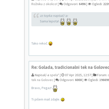
Rožniku z okolico!
¦
Odgovori:
6496
¦
Ogledi:
223
zz topka napisal/-a:
Sama lepota!
Tako rekoč.
Re: Golada, tradicionalni tek na Golove
Napisal/-a
spela*
¦
07 Apr 2025, 12:57 ¦
Forum:
tek na Golovec
¦
Odgovori:
6008
¦
Ogledi:
19669
Bravo, Pegaz!
Ti pišem mail zdajle.