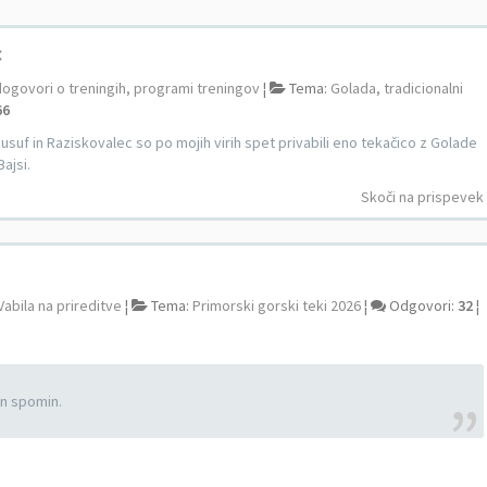
c
dogovori o treningih, programi treningov
¦
Tema:
Golada, tradicionalni
66
usuf in Raziskovalec so po mojih virih spet privabili eno tekačico z Golade
Bajsi.
Skoči na prispevek
Vabila na prireditve
¦
Tema:
Primorski gorski teki 2026
¦
Odgovori:
32
¦
en spomin.