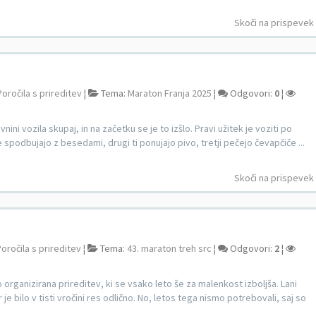
Skoči na prispevek
Poročila s prireditev
¦
Tema:
Maraton Franja 2025
¦
Odgovori:
0
¦
ini vozila skupaj, in na začetku se je to izšlo. Pravi užitek je voziti po
 spodbujajo z besedami, drugi ti ponujajo pivo, tretji pečejo čevapčiče ...
Skoči na prispevek
oročila s prireditev
¦
Tema:
43. maraton treh src
¦
Odgovori:
2
¦
 organizirana prireditev, ki se vsako leto še za malenkost izboljša. Lani
 bilo v tisti vročini res odlično. No, letos tega nismo potrebovali, saj so