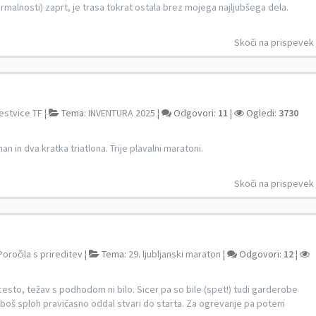
rmalnosti) zaprt, je trasa tokrat ostala brez mojega najljubšega dela.
Skoči na prispevek
lestvice TF
¦
Tema:
INVENTURA 2025
¦
Odgovori:
11
¦
Ogledi:
3730
n in dva kratka triatlona. Trije plavalni maratoni.
Skoči na prispevek
Poročila s prireditev
¦
Tema:
29. ljubljanski maraton
¦
Odgovori:
12
¦
cesto, težav s podhodom ni bilo. Sicer pa so bile (spet!) tudi garderobe
 ali boš sploh pravičasno oddal stvari do starta. Za ogrevanje pa potem