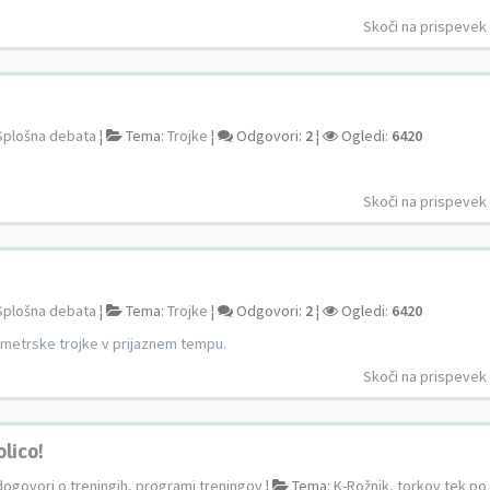
Skoči na prispevek
Splošna debata
¦
Tema:
Trojke
¦
Odgovori:
2
¦
Ogledi:
6420
Skoči na prispevek
Splošna debata
¦
Tema:
Trojke
¦
Odgovori:
2
¦
Ogledi:
6420
lometrske trojke v prijaznem tempu.
Skoči na prispevek
olico!
dogovori o treningih, programi treningov
¦
Tema:
K-Rožnik, torkov tek po