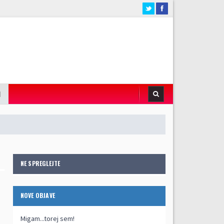
I
NE SPREGLEJTE
NOVE OBJAVE
Migam...torej sem!