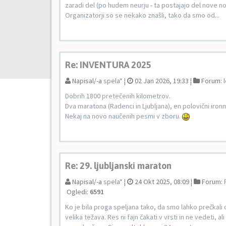
zaradi del (po hudem neurju - ta postajajo del nove no
Organizatorji so se nekako znašli, tako da smo od...
Re: INVENTURA 2025
Napisal/-a
spela*
¦
02 Jan 2026, 19:33 ¦
Forum:
Dobrih 1800 pretečenih kilometrov.
Dva maratona (Radenci in Ljubljana), en polovični ironma
Nekaj na novo naučenih pesmi v zboru.
Re: 29. ljubljanski maraton
Napisal/-a
spela*
¦
24 Okt 2025, 08:09 ¦
Forum:
Ogledi:
6591
Ko je bila proga speljana tako, da smo lahko prečkali 
velika težava. Res ni fajn čakati v vrsti in ne vedeti,