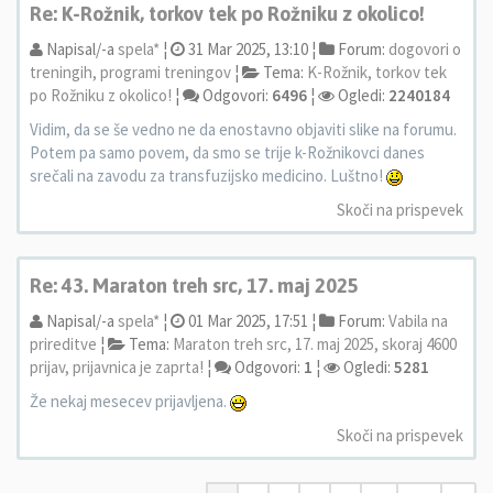
Re: K-Rožnik, torkov tek po Rožniku z okolico!
Napisal/-a
spela*
¦
31 Mar 2025, 13:10 ¦
Forum:
dogovori o
treningih, programi treningov
¦
Tema:
K-Rožnik, torkov tek
po Rožniku z okolico!
¦
Odgovori:
6496
¦
Ogledi:
2240184
Vidim, da se še vedno ne da enostavno objaviti slike na forumu.
Potem pa samo povem, da smo se trije k-Rožnikovci danes
srečali na zavodu za transfuzijsko medicino. Luštno!
Skoči na prispevek
Re: 43. Maraton treh src, 17. maj 2025
Napisal/-a
spela*
¦
01 Mar 2025, 17:51 ¦
Forum:
Vabila na
prireditve
¦
Tema:
Maraton treh src, 17. maj 2025, skoraj 4600
prijav, prijavnica je zaprta!
¦
Odgovori:
1
¦
Ogledi:
5281
Že nekaj mesecev prijavljena.
Skoči na prispevek