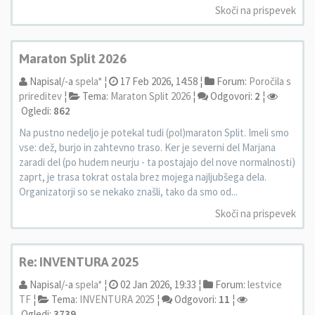
Skoči na prispevek
Maraton Split 2026
Napisal/-a
spela*
¦
17 Feb 2026, 14:58 ¦
Forum:
Poročila s
prireditev
¦
Tema:
Maraton Split 2026
¦
Odgovori:
2
¦
Ogledi:
862
Na pustno nedeljo je potekal tudi (pol)maraton Split. Imeli smo
vse: dež, burjo in zahtevno traso. Ker je severni del Marjana
zaradi del (po hudem neurju - ta postajajo del nove normalnosti)
zaprt, je trasa tokrat ostala brez mojega najljubšega dela.
Organizatorji so se nekako znašli, tako da smo od...
Skoči na prispevek
Re: INVENTURA 2025
Napisal/-a
spela*
¦
02 Jan 2026, 19:33 ¦
Forum:
lestvice
TF
¦
Tema:
INVENTURA 2025
¦
Odgovori:
11
¦
Ogledi:
3739