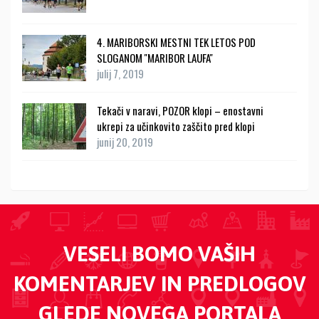
4. MARIBORSKI MESTNI TEK LETOS POD
SLOGANOM ''MARIBOR LAUFA''
julij 7, 2019
Tekači v naravi, POZOR klopi – enostavni
ukrepi za učinkovito zaščito pred klopi
junij 20, 2019
VESELI BOMO VAŠIH
KOMENTARJEV IN PREDLOGOV
GLEDE NOVEGA PORTALA