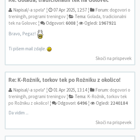
Napisal/-a
spela*
¦
07 Apr 2025, 12:57 ¦
Forum:
dogovori o
treningih, programi treningov
¦
Tema:
Golada, tradicionalni
tek na Golovec
¦
Odgovori:
6008
¦
Ogledi:
1967921
Bravo, Pegaz!
Ti pišem mail zdajle.
Skoči na prispevek
Re: K-Rožnik, torkov tek po Rožniku z okolico!
Napisal/-a
spela*
¦
01 Apr 2025, 13:14 ¦
Forum:
dogovori o
treningih, programi treningov
¦
Tema:
K-Rožnik, torkov tek
po Rožniku z okolico!
¦
Odgovori:
6496
¦
Ogledi:
2240184
Da vidim ...
Skoči na prispevek