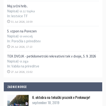
Moj srčni hrib..
Napisal/-a
zz topka
In:
lestvice TF
31 Jul 2026, 10:59
5. vzpon na Porezen
Napisal/-a
vencelj
In:
Poročila s prireditev
29 Jul 2026, 17:13
TEK DVOJK - petkilometrski rekreativni tek v dvoje, 5. 9. 2026
Napisal/-a
ziga
In:
Vabila na prireditve
27 Jul 2026, 15:02
ZADNJE NOVICE
6. oktobra na tekaški praznik v Prekmurje!
september 18, 2019