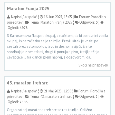
Maraton Franja 2025
Napisal/-a
spela*
¦
16 Jun 2025, 15:05 ¦
Forum:
Poročila s
prireditev
¦
Tema:
Maraton Franja 2025
¦
Odgovori:
0
¦
Ogledi:
4975
S Kairosom sva šla spet skupaj, z načrtom, da bi po ravnini vozila
skupaj, in na začetku se je to izšlo. Pravi užitek je voziti po
cestah brez avtomobilov, levo in desno navijači. Eni te
spodbujajo z besedami, drugi ti ponujajo pivo, tretji pečejo
čevapčiče ... Na klancu grem naprej, z dogovorom, da...
Skoči na prispevek
43. maraton treh src
Napisal/-a
spela*
¦
21 Maj 2025, 12:58 ¦
Forum:
Poročila s
prireditev
¦
Tema:
43. maraton treh src
¦
Odgovori:
2
¦
Ogledi:
7335
Organizatorji maratona treh src se res trudijo. Odlično