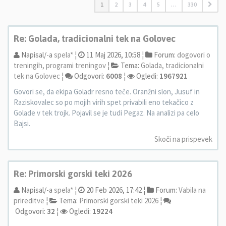
1
2
3
4
5
…
330
Re: Golada, tradicionalni tek na Golovec
Napisal/-a
spela*
¦
11 Maj 2026, 10:58 ¦
Forum:
dogovori o
treningih, programi treningov
¦
Tema:
Golada, tradicionalni
tek na Golovec
¦
Odgovori:
6008
¦
Ogledi:
1967921
Govori se, da ekipa Goladr resno teče. Oranžni slon, Jusuf in
Raziskovalec so po mojih virih spet privabili eno tekačico z
Golade v tek trojk. Pojavil se je tudi Pegaz. Na analizi pa celo
Bajsi.
Skoči na prispevek
Re: Primorski gorski teki 2026
Napisal/-a
spela*
¦
20 Feb 2026, 17:42 ¦
Forum:
Vabila na
prireditve
¦
Tema:
Primorski gorski teki 2026
¦
Odgovori:
32
¦
Ogledi:
19224