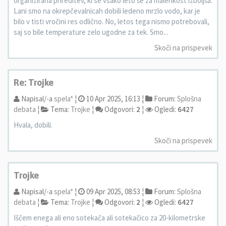
organizirana prireditev, ki se vsako leto še za malenkost izboljša.
Lani smo na okrepčevalnicah dobili ledeno mrzlo vodo, kar je
bilo v tisti vročini res odlično. No, letos tega nismo potrebovali,
saj so bile temperature zelo ugodne za tek. Smo...
Skoči na prispevek
Re: Trojke
Napisal/-a
spela*
¦
10 Apr 2025, 16:13 ¦
Forum:
Splošna
debata
¦
Tema:
Trojke
¦
Odgovori:
2
¦
Ogledi:
6427
Hvala, dobili.
Skoči na prispevek
Trojke
Napisal/-a
spela*
¦
09 Apr 2025, 08:53 ¦
Forum:
Splošna
debata
¦
Tema:
Trojke
¦
Odgovori:
2
¦
Ogledi:
6427
Iščem enega ali eno sotekača ali sotekačico za 20-kilometrske