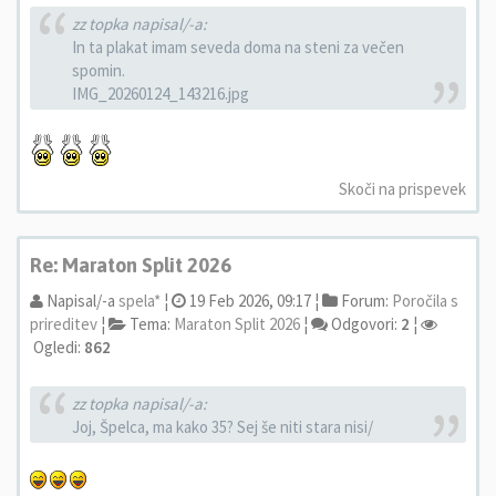
zz topka napisal/-a:
In ta plakat imam seveda doma na steni za večen
spomin.
IMG_20260124_143216.jpg
Skoči na prispevek
Re: Maraton Split 2026
Napisal/-a
spela*
¦
19 Feb 2026, 09:17 ¦
Forum:
Poročila s
prireditev
¦
Tema:
Maraton Split 2026
¦
Odgovori:
2
¦
Ogledi:
862
zz topka napisal/-a:
Joj, Špelca, ma kako 35? Sej še niti stara nisi/