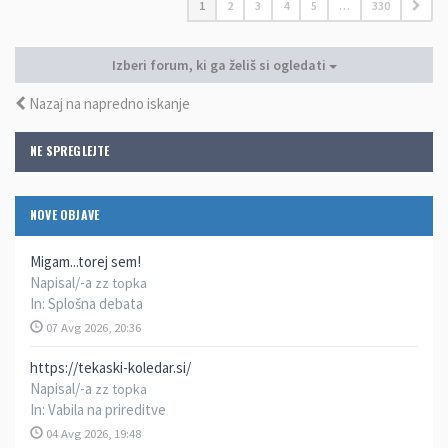
1
2
3
4
5
…
330
Izberi forum, ki ga želiš si ogledati
Nazaj na napredno iskanje
NE SPREGLEJTE
NOVE OBJAVE
Migam...torej sem!
Napisal/-a
zz topka
In:
Splošna debata
07 Avg 2026, 20:36
https://tekaski-koledar.si/
Napisal/-a
zz topka
In:
Vabila na prireditve
04 Avg 2026, 19:48