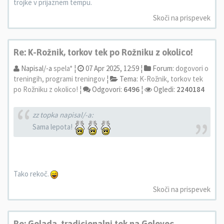
trojke v prijaznem tempu.
Skoči na prispevek
Re: K-Rožnik, torkov tek po Rožniku z okolico!
Napisal/-a
spela*
¦
07 Apr 2025, 12:59 ¦
Forum:
dogovori o
treningih, programi treningov
¦
Tema:
K-Rožnik, torkov tek
po Rožniku z okolico!
¦
Odgovori:
6496
¦
Ogledi:
2240184
zz topka napisal/-a:
Sama lepota!
Tako rekoč.
Skoči na prispevek
Re: Golada, tradicionalni tek na Golovec