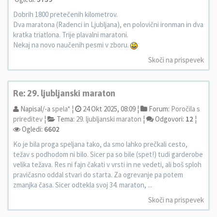
Dobrih 1800 pretečenih kilometrov.
Dva maratona (Radenci in Ljubljana), en polovični ironman in dva
kratka triatlona. Trije plavalni maratoni.
Nekaj na novo naučenih pesmi v zboru.
Skoči na prispevek
Re: 29. ljubljanski maraton
Napisal/-a
spela*
¦
24 Okt 2025, 08:09 ¦
Forum:
Poročila s
prireditev
¦
Tema:
29. ljubljanski maraton
¦
Odgovori:
12
¦
Ogledi:
6602
Ko je bila proga speljana tako, da smo lahko prečkali cesto,
težav s podhodom ni bilo. Sicer pa so bile (spet!) tudi garderobe
velika težava. Res ni fajn čakati v vrsti in ne vedeti, ali boš sploh
pravičasno oddal stvari do starta. Za ogrevanje pa potem
zmanjka časa. Sicer odtekla svoj 34. maraton, ...
Skoči na prispevek