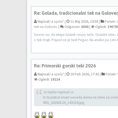
Re: Golada, tradicionalni tek na Golove
Napisal/-a
spela*
¦
11 Maj 2026, 10:58 ¦
Forum:
tek na Golovec
¦
Odgovori:
6008
¦
Ogledi:
19679
Govori se, da ekipa Goladr resno teče. Oranžni slon, J
v tek trojk. Pojavil se je tudi Pegaz. Na analizi pa celo 
Re: Primorski gorski teki 2026
Napisal/-a
spela*
¦
20 Feb 2026, 17:42 ¦
Forum:
Ogledi:
19224
zz topka napisal/-a:
In ta plakat imam seveda doma na steni za več
IMG_20260124_143216.jpg