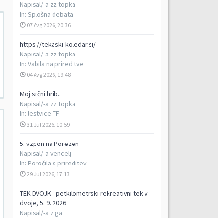
Napisal/-a
zz topka
In:
Splošna debata
07 Avg 2026, 20:36
https://tekaski-koledar.si/
Napisal/-a
zz topka
In:
Vabila na prireditve
04 Avg 2026, 19:48
Moj srčni hrib..
Napisal/-a
zz topka
In:
lestvice TF
31 Jul 2026, 10:59
5. vzpon na Porezen
Napisal/-a
vencelj
In:
Poročila s prireditev
29 Jul 2026, 17:13
TEK DVOJK - petkilometrski rekreativni tek v
dvoje, 5. 9. 2026
Napisal/-a
ziga