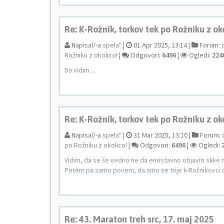
Re: K-Rožnik, torkov tek po Rožniku z ok
Napisal/-a
spela*
¦
01 Apr 2025, 13:14 ¦
Forum:
Rožniku z okolico!
¦
Odgovori:
6496
¦
Ogledi:
224
Da vidim ...
Re: K-Rožnik, torkov tek po Rožniku z ok
Napisal/-a
spela*
¦
31 Mar 2025, 13:10 ¦
Forum:
po Rožniku z okolico!
¦
Odgovori:
6496
¦
Ogledi:
Vidim, da se še vedno ne da enostavno objaviti slike 
Potem pa samo povem, da smo se trije k-Rožnikovci d
Re: 43. Maraton treh src, 17. maj 2025