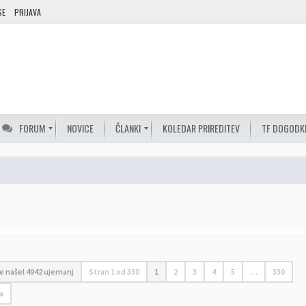
SE
PRIJAVA
FORUM
NOVICE
ČLANKI
KOLEDAR PRIREDITEV
TF DOGODK
je našel 4942 ujemanj
Stran
1
od
330
1
2
3
4
5
…
330
a