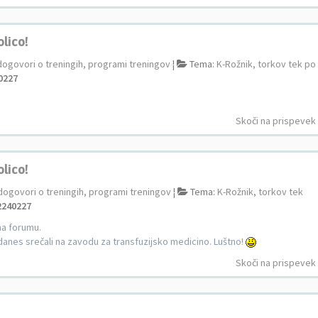
olico!
dogovori o treningih, programi treningov
¦
Tema:
K-Rožnik, torkov tek po
0227
Skoči na prispevek
olico!
dogovori o treningih, programi treningov
¦
Tema:
K-Rožnik, torkov tek
2240227
na forumu.
anes srečali na zavodu za transfuzijsko medicino. Luštno!
Skoči na prispevek