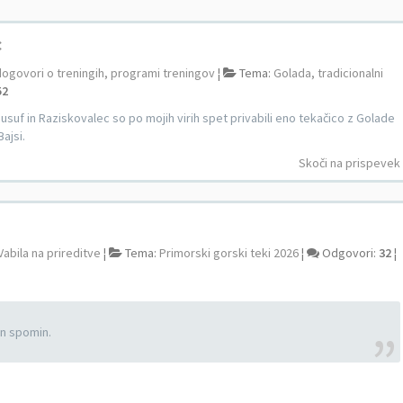
c
dogovori o treningih, programi treningov
¦
Tema:
Golada, tradicionalni
52
usuf in Raziskovalec so po mojih virih spet privabili eno tekačico z Golade
Bajsi.
Skoči na prispevek
Vabila na prireditve
¦
Tema:
Primorski gorski teki 2026
¦
Odgovori:
32
¦
en spomin.