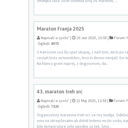
zmanjka časa. Sicer odtekla svoj 34. maraton, ...
Maraton Franja 2025
Napisal/-a
spela*
¦
16 Jun 2025, 15:05 ¦
Forum:
Ogledi:
4975
S Kairosom sva šla spet skupaj, z načrtom, da bi po ravn
cestah brez avtomobilov, levo in desno navijači. Eni te
Na klancu grem naprej, z dogovorom, da...
43. maraton treh src
Napisal/-a
spela*
¦
21 Maj 2025, 12:58 ¦
Forum:
P
Ogledi:
7335
Organizatorji maratona treh src se res trudijo. Odlično
smo na okrepčevalnicah dobili ledeno mrzlo vodo, kar je
bile temperature zelo ugodne za tek. Smo...