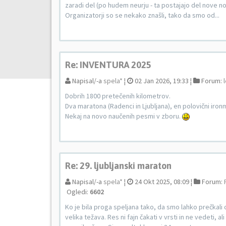
zaradi del (po hudem neurju - ta postajajo del nove no
Organizatorji so se nekako znašli, tako da smo od...
Re: INVENTURA 2025
Napisal/-a
spela*
¦
02 Jan 2026, 19:33 ¦
Forum:
Dobrih 1800 pretečenih kilometrov.
Dva maratona (Radenci in Ljubljana), en polovični ironma
Nekaj na novo naučenih pesmi v zboru.
Re: 29. ljubljanski maraton
Napisal/-a
spela*
¦
24 Okt 2025, 08:09 ¦
Forum:
Ogledi:
6602
Ko je bila proga speljana tako, da smo lahko prečkali 
velika težava. Res ni fajn čakati v vrsti in ne vedeti,