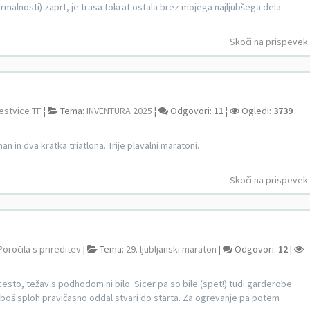
rmalnosti) zaprt, je trasa tokrat ostala brez mojega najljubšega dela.
Skoči na prispevek
lestvice TF
¦
Tema:
INVENTURA 2025
¦
Odgovori:
11
¦
Ogledi:
3739
n in dva kratka triatlona. Trije plavalni maratoni.
Skoči na prispevek
Poročila s prireditev
¦
Tema:
29. ljubljanski maraton
¦
Odgovori:
12
¦
cesto, težav s podhodom ni bilo. Sicer pa so bile (spet!) tudi garderobe
 ali boš sploh pravičasno oddal stvari do starta. Za ogrevanje pa potem