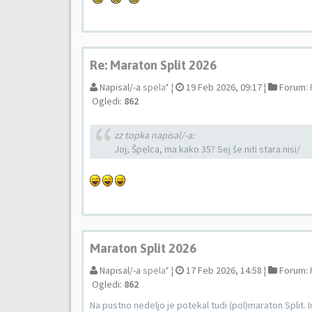
Re: Maraton Split 2026
Napisal/-a
spela*
¦
19 Feb 2026, 09:17 ¦
Forum:
Ogledi:
862
zz topka napisal/-a:
Joj, Špelca, ma kako 35? Sej še niti stara nisi/
Maraton Split 2026
Napisal/-a
spela*
¦
17 Feb 2026, 14:58 ¦
Forum:
Ogledi:
862
Na pustno nedeljo je potekal tudi (pol)maraton Split. 