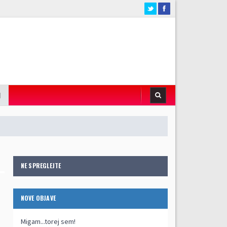
I
NE SPREGLEJTE
NOVE OBJAVE
Migam...torej sem!