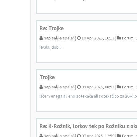
Re: Trojke
Napisal/-a
spela*
¦
10 Apr 2025, 16:13 ¦
Forum:
Hvala, dobili.
Trojke
Napisal/-a
spela*
¦
09 Apr 2025, 08:53 ¦
Forum:
Iščem enega ali eno sotekača ali sotekačico za 20-ki
Re: K-Rožnik, torkov tek po Rožniku z ok
Napisal/-a
spela*
¦
07 Apr 2025, 12:59 ¦
Forum: