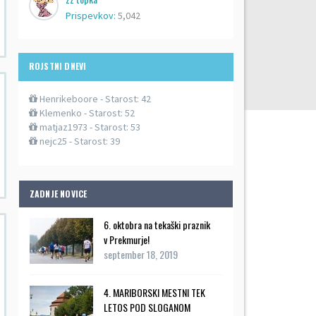
Prispevkov:
5,042
ROJSTNI DNEVI
Henrikeboore
- Starost: 42
Klemenko
- Starost: 52
matjaz1973
- Starost: 53
nejc25
- Starost: 39
ZADNJE NOVICE
6. oktobra na tekaški praznik
v Prekmurje!
september 18, 2019
4. MARIBORSKI MESTNI TEK
LETOS POD SLOGANOM