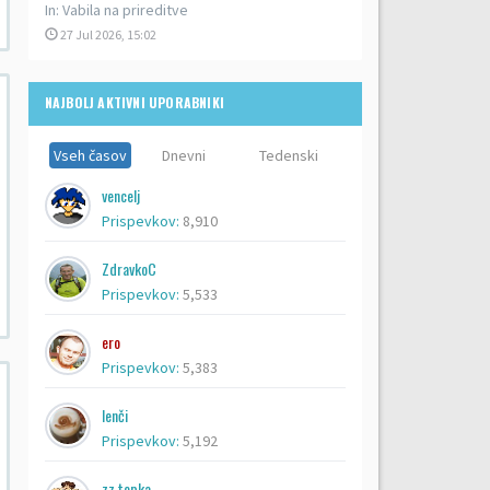
In:
Vabila na prireditve
27 Jul 2026, 15:02
NAJBOLJ AKTIVNI UPORABNIKI
Vseh časov
Dnevni
Tedenski
vencelj
Prispevkov:
8,910
ZdravkoC
Prispevkov:
5,533
ero
Prispevkov:
5,383
lenči
Prispevkov:
5,192
zz topka