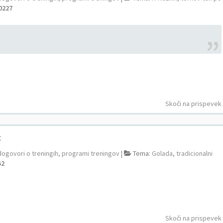
0227
Skoči na prispevek
c
dogovori o treningih, programi treningov
¦
Tema:
Golada, tradicionalni
52
Skoči na prispevek