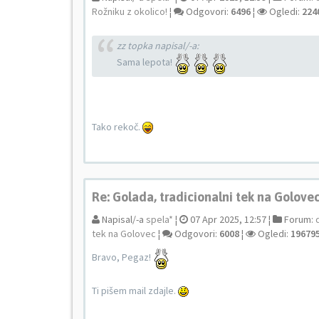
Rožniku z okolico!
¦
Odgovori:
6496
¦
Ogledi:
224
zz topka napisal/-a:
Sama lepota!
Tako rekoč.
Re: Golada, tradicionalni tek na Golove
Napisal/-a
spela*
¦
07 Apr 2025, 12:57 ¦
Forum:
tek na Golovec
¦
Odgovori:
6008
¦
Ogledi:
19679
Bravo, Pegaz!
Ti pišem mail zdajle.