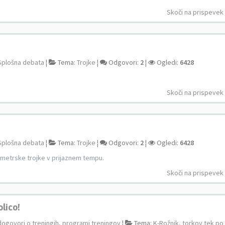
Skoči na prispevek
Splošna debata
¦
Tema:
Trojke
¦
Odgovori:
2
¦
Ogledi:
6428
Skoči na prispevek
Splošna debata
¦
Tema:
Trojke
¦
Odgovori:
2
¦
Ogledi:
6428
lometrske trojke v prijaznem tempu.
Skoči na prispevek
olico!
dogovori o treningih, programi treningov
¦
Tema:
K-Rožnik, torkov tek po