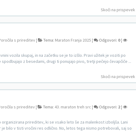
Skoči na prispevek
Poročila s prireditev
¦
Tema:
Maraton Franja 2025
¦
Odgovori:
0
¦
ini vozila skupaj, in na začetku se je to izšlo. Pravi užitek je voziti po
 spodbujajo z besedami, drugi ti ponujajo pivo, tretji pečejo čevapčiče ...
Skoči na prispevek
oročila s prireditev
¦
Tema:
43. maraton treh src
¦
Odgovori:
2
¦
 organizirana prireditev, ki se vsako leto še za malenkost izboljša. Lani
 bilo v tisti vročini res odlično. No, letos tega nismo potrebovali, saj so