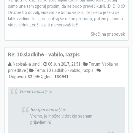
samo une tam zgoraj prosim, da ne bodo preveč kurili. :D :D :D :D
Družbe bo dovolj, videvali se bomo veliko....še preko jezera se
lahko vidimo :lol: ... no zjutraj še ne bo prehudo, potem pa bomo
videli :drink Lenči, kaj ti nameravaš teč...
Skoči na prispevek
Re: 10.sladkih6 - vabilo, razpis
Napisal/-a
lenči
¦
06 Jun 2017, 21:51 ¦
Forum:
Vabila na
prireditve
¦
Tema:
10.sladkih6 - vabilo, razpis
¦
Odgovori:
32
¦
Ogledi:
130941
Vreme napisal/-a:
boatjan napisal/-a:
Vreme, je možno videt kje seznam
prijavljenih?