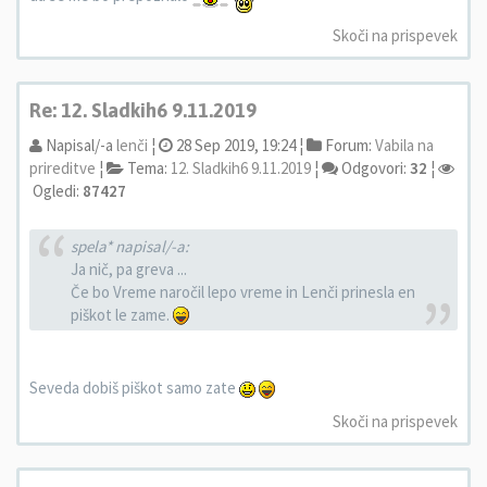
Skoči na prispevek
Re: 12. Sladkih6 9.11.2019
Napisal/-a
lenči
¦
28 Sep 2019, 19:24 ¦
Forum:
Vabila na
prireditve
¦
Tema:
12. Sladkih6 9.11.2019
¦
Odgovori:
32
¦
Ogledi:
87427
spela* napisal/-a:
Ja nič, pa greva ...
Če bo Vreme naročil lepo vreme in Lenči prinesla en
piškot le zame.
Seveda dobiš piškot samo zate
Skoči na prispevek