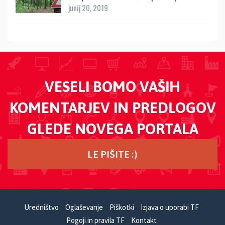
junij 20, 2019
VESELI BOMO VAŠIH
KOMENTARJEV IN PREDLOGOV
GLEDE NOVEGA PORTALA
LE PIŠITE :)
Uredništvo
Oglaševanje
Piškotki
Izjava o uporabi TF
Pogoji in pravila TF
Kontakt