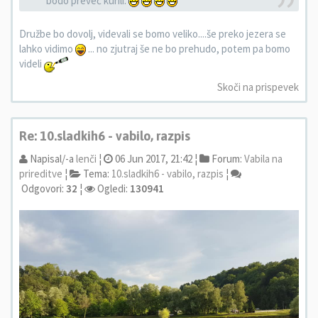
bodo preveč kurili.
Družbe bo dovolj, videvali se bomo veliko....še preko jezera se
lahko vidimo
... no zjutraj še ne bo prehudo, potem pa bomo
videli
Skoči na prispevek
Re: 10.sladkih6 - vabilo, razpis
Napisal/-a
lenči
¦
06 Jun 2017, 21:42 ¦
Forum:
Vabila na
prireditve
¦
Tema:
10.sladkih6 - vabilo, razpis
¦
Odgovori:
32
¦
Ogledi:
130941