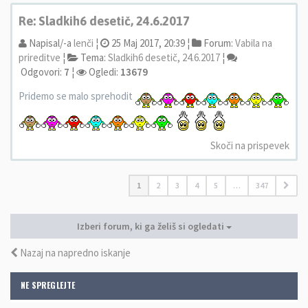
Re: Sladkih6 desetič, 24.6.2017
Napisal/-a
lenči
¦
25 Maj 2017, 20:39 ¦
Forum:
Vabila na
prireditve
¦
Tema:
Sladkih6 desetič, 24.6.2017
¦
Odgovori:
7
¦
Ogledi:
13679
Pridemo se malo sprehodit
Skoči na prispevek
1
2
3
4
5
…
347
Izberi forum, ki ga želiš si ogledati
Nazaj na napredno iskanje
NE SPREGLEJTE