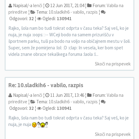
Napisal/-a
lenči
¦
12 Jun 2017, 21:04 ¦
Forum:
Vabila na
prireditve
¦
Tema:
10.sladkih6 - vabilo, razpis
¦
Odgovori:
32
¦
Ogledi:
130941
Rajko, šola nam bo tudi tokrat odprta v času teka? Saj veš, ko je
nuja, je nuja :oops: :-- WCeji bodo na samem prizurišču v
športnem parku, tuši pa bodo na voljo na običajnem mestu v šoli.
Super, sem že pomirjena :lol: :D :clap: In vesela, ker bom spet
videla znane obraze tekaškega foruma :laola :l...
Skoči na prispevek
Re: 10.sladkih6 - vabilo, razpis
Napisal/-a
lenči
¦
11 Jun 2017, 13:46 ¦
Forum:
Vabila na
prireditve
¦
Tema:
10.sladkih6 - vabilo, razpis
¦
Odgovori:
32
¦
Ogledi:
130941
Rajko, šola nam bo tudi tokrat odprta v času teka? Saj veš, ko je
nuja, je nuja
Skoči na prispevek