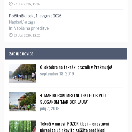
27 Jul 2026, 15:02
Počitniški tek, 1. avgust 2026
Napisal/-a
ziga
In:
Vabila na prireditve
23 Jul 2026, 12:20
ZADNJE NOVICE
6. oktobra na tekaški praznik v Prekmurje!
september 18, 2019
4. MARIBORSKI MESTNI TEK LETOS POD
SLOGANOM ''MARIBOR LAUFA''
julij 7, 2019
Tekači v naravi, POZOR klopi – enostavni
ukrepi za učinkovito zaščito pred klopi