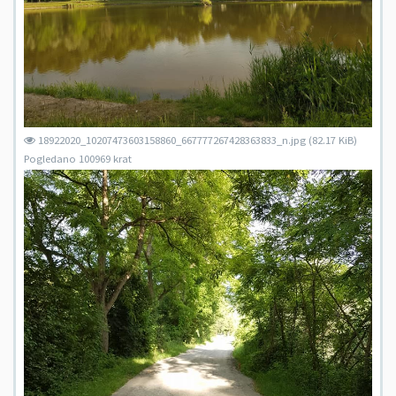
18922020_10207473603158860_667777267428363833_n.jpg (82.17 KiB)
Pogledano 100969 krat