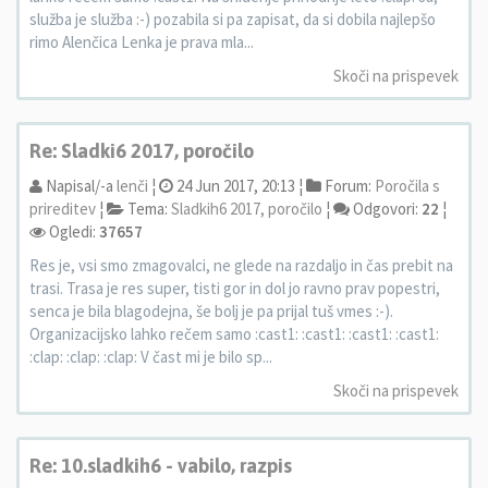
služba je služba :-) pozabila si pa zapisat, da si dobila najlepšo
rimo Alenčica Lenka je prava mla...
Skoči na prispevek
Re: Sladki6 2017, poročilo
Napisal/-a
lenči
¦
24 Jun 2017, 20:13 ¦
Forum:
Poročila s
prireditev
¦
Tema:
Sladkih6 2017, poročilo
¦
Odgovori:
22
¦
Ogledi:
37657
Res je, vsi smo zmagovalci, ne glede na razdaljo in čas prebit na
trasi. Trasa je res super, tisti gor in dol jo ravno prav popestri,
senca je bila blagodejna, še bolj je pa prijal tuš vmes :-).
Organizacijsko lahko rečem samo :cast1: :cast1: :cast1: :cast1:
:clap: :clap: :clap: V čast mi je bilo sp...
Skoči na prispevek
Re: 10.sladkih6 - vabilo, razpis