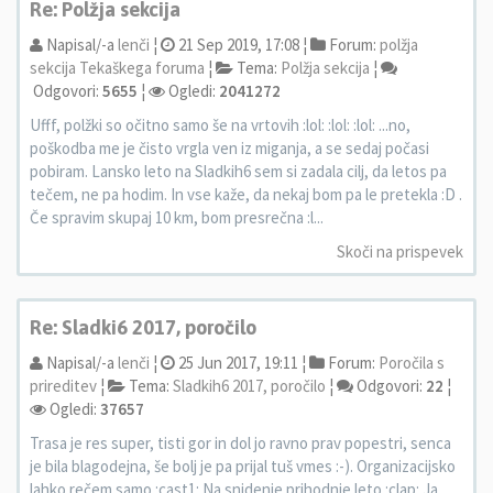
Re: Polžja sekcija
Napisal/-a
lenči
¦
21 Sep 2019, 17:08 ¦
Forum:
polžja
sekcija Tekaškega foruma
¦
Tema:
Polžja sekcija
¦
Odgovori:
5655
¦
Ogledi:
2041272
Ufff, polžki so očitno samo še na vrtovih :lol: :lol: :lol: ...no,
poškodba me je čisto vrgla ven iz miganja, a se sedaj počasi
pobiram. Lansko leto na Sladkih6 sem si zadala cilj, da letos pa
tečem, ne pa hodim. In vse kaže, da nekaj bom pa le pretekla :D .
Če spravim skupaj 10 km, bom presrečna :l...
Skoči na prispevek
Re: Sladki6 2017, poročilo
Napisal/-a
lenči
¦
25 Jun 2017, 19:11 ¦
Forum:
Poročila s
prireditev
¦
Tema:
Sladkih6 2017, poročilo
¦
Odgovori:
22
¦
Ogledi:
37657
Trasa je res super, tisti gor in dol jo ravno prav popestri, senca
je bila blagodejna, še bolj je pa prijal tuš vmes :-). Organizacijsko
lahko rečem samo :cast1: Na snidenje prihodnje leto :clap: Ja,