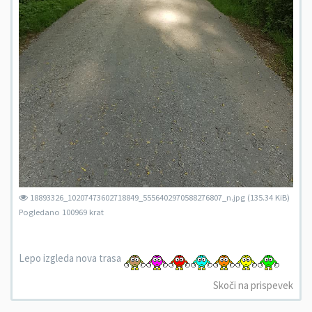
18893326_10207473602718849_5556402970588276807_n.jpg (135.34 KiB)
Pogledano 100969 krat
Lepo izgleda nova trasa
Skoči na prispevek