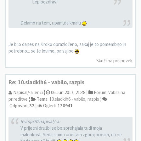
Lep pozdrav!
Delamo na tem, upam,da kmalu
Je bilo danes na široko obrazloženo, zakaj je to pomembno in
potrebno... se še lovimo, pa saj bo
Skoči na prispevek
Re: 10.sladkih6 - vabilo, razpis
Napisal/-a
lenči
¦
06 Jun 2017, 21:48 ¦
Forum:
Vabila na
prireditve
¦
Tema:
10.sladkih6 - vabilo, razpis
¦
Odgovori:
32
¦
Ogledi:
130941
levinja70 napisal/-a:
V prijetni družbi se bo sprehajala tudi moja
malenkost. Sedaj samo une tam zgoraj prosim, da ne