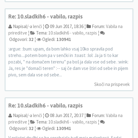
Re: 10.sladkih6 - vabilo, razpis
Napisal/-a
lenči
¦
09 Jun 2017, 18:36 ¦
Forum:
Vabila na
prireditve
¦
Tema:
10.sladkih6 - vabilo, razpis
¦
Odgovori:
32
¦
Ogledi:
130941
:argue: :bum: upam, da bom lahko vsaj 10ko spravila pod
streho....potem bom pa v senčki in :toast: :lol: Ja ja ti to kar
pozabi, " na domačem terenu" pa boš ja dala vse od sebe. :wink:
Ja, res je "domači teren" :-- saj če dam vse štiri od sebe in pijem
pivo, sem dala vse od sebe...
Skoči na prispevek
Re: 10.sladkih6 - vabilo, razpis
Napisal/-a
lenči
¦
08 Jun 2017, 20:37 ¦
Forum:
Vabila na
prireditve
¦
Tema:
10.sladkih6 - vabilo, razpis
¦
Odgovori:
32
¦
Ogledi:
130941
V prijetni družbi se bo sprehajala tudi moja malenkost. Sedaj