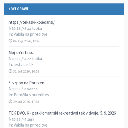
NOVE OBJAVE
https://tekaski-koledar.si/
Napisal/-a
zz topka
In:
Vabila na prireditve
04 Avg 2026, 19:48
Moj srčni hrib..
Napisal/-a
zz topka
In:
lestvice TF
31 Jul 2026, 10:59
5. vzpon na Porezen
Napisal/-a
vencelj
In:
Poročila s prireditev
29 Jul 2026, 17:13
TEK DVOJK - petkilometrski rekreativni tek v dvoje, 5. 9. 2026
Napisal/-a
ziga
In:
Vabila na prireditve