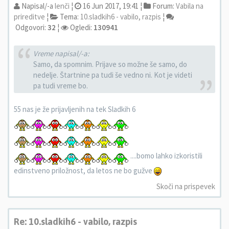
Napisal/-a
lenči
¦
16 Jun 2017, 19:41 ¦
Forum:
Vabila na
prireditve
¦
Tema:
10.sladkih6 - vabilo, razpis
¦
Odgovori:
32
¦
Ogledi:
130941
Vreme napisal/-a:
Samo, da spomnim. Prijave so možne še samo, do
nedelje. Štartnine pa tudi še vedno ni. Kot je videti
pa tudi vreme bo.
55 nas je že prijavljenih na tek Sladkih 6
....bomo lahko izkoristili
edinstveno priložnost, da letos ne bo gužve
Skoči na prispevek
Re: 10.sladkih6 - vabilo, razpis