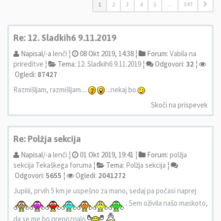
1
2
3
4
5
…
347
Re: 12. Sladkih6 9.11.2019
Napisal/-a
lenči
¦
08 Okt 2019, 14:38 ¦
Forum:
Vabila na
prireditve
¦
Tema:
12. Sladkih6 9.11.2019
¦
Odgovori:
32
¦
Ogledi:
87427
Razmišljam, razmišljam....
...nekaj bo
Skoči na prispevek
Re: Polžja sekcija
Napisal/-a
lenči
¦
01 Okt 2019, 19:41 ¦
Forum:
polžja
sekcija Tekaškega foruma
¦
Tema:
Polžja sekcija
¦
Odgovori:
5655
¦
Ogledi:
2041272
Jupiiii, prvih 5 km je uspešno za mano, sedaj pa počasi naprej
. Sem oživila našo maskoto,
da se me bo prepoznalo