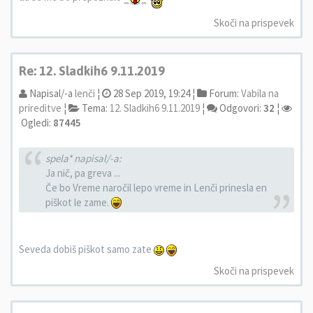
Skoči na prispevek
Re: 12. Sladkih6 9.11.2019
Napisal/-a
lenči
¦
28 Sep 2019, 19:24 ¦
Forum:
Vabila na
prireditve
¦
Tema:
12. Sladkih6 9.11.2019
¦
Odgovori:
32
¦
Ogledi:
87445
spela* napisal/-a:
Ja nič, pa greva ...
Če bo Vreme naročil lepo vreme in Lenči prinesla en
piškot le zame.
Seveda dobiš piškot samo zate
Skoči na prispevek