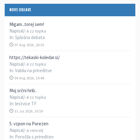
NOVE OBJAVE
Migam...torej sem!
Napisal/-a
zz topka
In:
Splošna debata
07 Avg 2026, 20:36
https://tekaski-koledar.si/
Napisal/-a
zz topka
In:
Vabila na prireditve
04 Avg 2026, 19:48
Moj srčni hrib..
Napisal/-a
zz topka
In:
lestvice TF
31 Jul 2026, 10:59
5. vzpon na Porezen
Napisal/-a
vencelj
In:
Poročila s prireditev