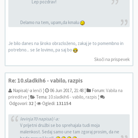
Lep pozdrav!
Delamo na tem, upam,da kmalu
Je bilo danes na široko obrazloženo, zakaj je to pomembno in
potrebno... se še lovimo, pa saj bo
Skoči na prispevek
Re: 10.sladkih6 - vabilo, razpis
Napisal/-a
lenči
¦
06 Jun 2017, 21:48 ¦
Forum:
Vabila na
prireditve
¦
Tema:
10.sladkih6 - vabilo, razpis
¦
Odgovori:
32
¦
Ogledi:
131154
levinja70 napisal/-a:
V prijetni družbi se bo sprehajala tudi moja
malenkost. Sedaj samo une tam zgoraj prosim, da ne