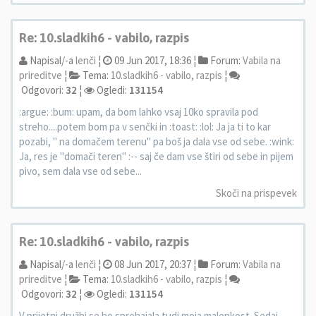
Re: 10.sladkih6 - vabilo, razpis
Napisal/-a
lenči
¦
09 Jun 2017, 18:36 ¦
Forum:
Vabila na
prireditve
¦
Tema:
10.sladkih6 - vabilo, razpis
¦
Odgovori:
32
¦
Ogledi:
131154
:argue: :bum: upam, da bom lahko vsaj 10ko spravila pod
streho....potem bom pa v senčki in :toast: :lol: Ja ja ti to kar
pozabi, " na domačem terenu" pa boš ja dala vse od sebe. :wink:
Ja, res je "domači teren" :-- saj če dam vse štiri od sebe in pijem
pivo, sem dala vse od sebe...
Skoči na prispevek
Re: 10.sladkih6 - vabilo, razpis
Napisal/-a
lenči
¦
08 Jun 2017, 20:37 ¦
Forum:
Vabila na
prireditve
¦
Tema:
10.sladkih6 - vabilo, razpis
¦
Odgovori:
32
¦
Ogledi:
131154
V prijetni družbi se bo sprehajala tudi moja malenkost. Sedaj