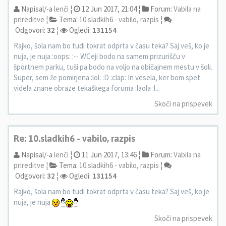
Napisal/-a
lenči
¦
12 Jun 2017, 21:04 ¦
Forum:
Vabila na
prireditve
¦
Tema:
10.sladkih6 - vabilo, razpis
¦
Odgovori:
32
¦
Ogledi:
131154
Rajko, šola nam bo tudi tokrat odprta v času teka? Saj veš, ko je
nuja, je nuja :oops: :-- WCeji bodo na samem prizurišču v
športnem parku, tuši pa bodo na voljo na običajnem mestu v šoli.
Super, sem že pomirjena :lol: :D :clap: In vesela, ker bom spet
videla znane obraze tekaškega foruma :laola :l...
Skoči na prispevek
Re: 10.sladkih6 - vabilo, razpis
Napisal/-a
lenči
¦
11 Jun 2017, 13:46 ¦
Forum:
Vabila na
prireditve
¦
Tema:
10.sladkih6 - vabilo, razpis
¦
Odgovori:
32
¦
Ogledi:
131154
Rajko, šola nam bo tudi tokrat odprta v času teka? Saj veš, ko je
nuja, je nuja
Skoči na prispevek