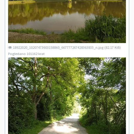
18922020_10207473603158860_667777267428363833_n.jpg (82.17 KiB)
Pogledano 101162 krat