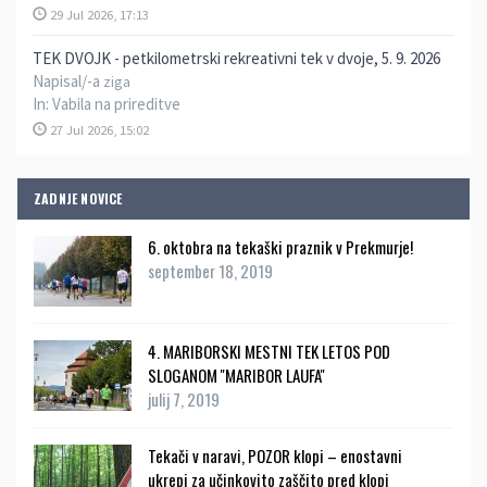
29 Jul 2026, 17:13
TEK DVOJK - petkilometrski rekreativni tek v dvoje, 5. 9. 2026
Napisal/-a
ziga
In:
Vabila na prireditve
27 Jul 2026, 15:02
ZADNJE NOVICE
6. oktobra na tekaški praznik v Prekmurje!
september 18, 2019
4. MARIBORSKI MESTNI TEK LETOS POD
SLOGANOM ''MARIBOR LAUFA''
julij 7, 2019
Tekači v naravi, POZOR klopi – enostavni
ukrepi za učinkovito zaščito pred klopi