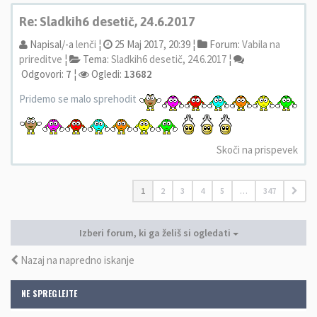
Re: Sladkih6 desetič, 24.6.2017
Napisal/-a
lenči
¦
25 Maj 2017, 20:39 ¦
Forum:
Vabila na
prireditve
¦
Tema:
Sladkih6 desetič, 24.6.2017
¦
Odgovori:
7
¦
Ogledi:
13682
Pridemo se malo sprehodit
Skoči na prispevek
1
2
3
4
5
…
347
Izberi forum, ki ga želiš si ogledati
Nazaj na napredno iskanje
NE SPREGLEJTE