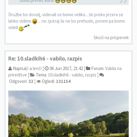
bodo preveč kurili.
Družbe bo dovolj, videvali se bomo veliko....še preko jezera se
lahko vidimo
... no zjutraj še ne bo prehudo, potem pa bomo
videli
Skoči na prispevek
Re: 10.sladkih6 - vabilo, razpis
Napisal/-a
lenči
¦
06 Jun 2017, 21:42 ¦
Forum:
Vabila na
prireditve
¦
Tema:
10.sladkih6 - vabilo, razpis
¦
Odgovori:
32
¦
Ogledi:
131154