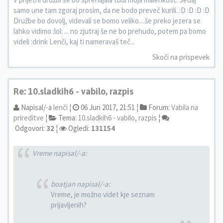
samo une tam zgoraj prosim, da ne bodo preveč kurili. :D :D :D :D
Družbe bo dovolj, videvali se bomo veliko....še preko jezera se
lahko vidimo :lol: ... no zjutraj še ne bo prehudo, potem pa bomo
videli :drink Lenči, kaj ti nameravaš teč...
Skoči na prispevek
Re: 10.sladkih6 - vabilo, razpis
Napisal/-a
lenči
¦
06 Jun 2017, 21:51 ¦
Forum:
Vabila na
prireditve
¦
Tema:
10.sladkih6 - vabilo, razpis
¦
Odgovori:
32
¦
Ogledi:
131154
Vreme napisal/-a:
boatjan napisal/-a:
Vreme, je možno videt kje seznam
prijavljenih?