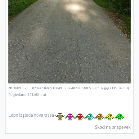
18893326_10207473602718849_5556402970588276807_n.jpg (135.34 KiB)
Pogledano 101162 krat
Lepo izgleda nova trasa
Skoči na prispevek