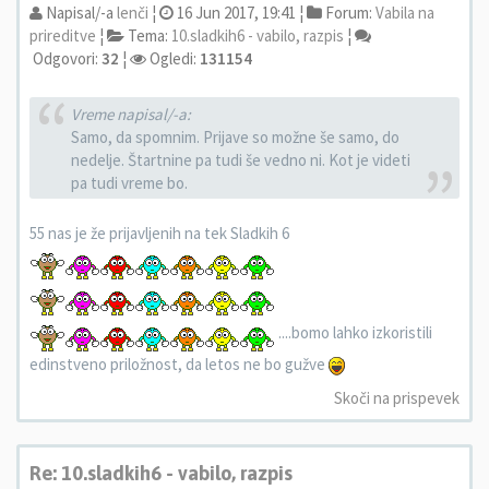
Napisal/-a
lenči
¦
16 Jun 2017, 19:41 ¦
Forum:
Vabila na
prireditve
¦
Tema:
10.sladkih6 - vabilo, razpis
¦
Odgovori:
32
¦
Ogledi:
131154
Vreme napisal/-a:
Samo, da spomnim. Prijave so možne še samo, do
nedelje. Štartnine pa tudi še vedno ni. Kot je videti
pa tudi vreme bo.
55 nas je že prijavljenih na tek Sladkih 6
....bomo lahko izkoristili
edinstveno priložnost, da letos ne bo gužve
Skoči na prispevek
Re: 10.sladkih6 - vabilo, razpis