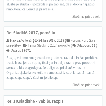
služba je služba :-) pozabila si pa zapisat, da si dobila najlepšo
rimo Alenčica Lenka je prava mla...
Skoči na prispevek
Re: Sladki6 2017, poročilo
Napisal/-a
lenči
¦
24 Jun 2017, 20:13 ¦
Forum:
Poročila s
prireditev
¦
Tema:
Sladkih6 2017, poročilo
¦
Odgovori:
22
¦
Ogledi:
37671
Res je, vsi smo zmagovalci, ne glede na razdaljo in čas prebit na
trasi. Trasa je res super, tisti gor in dol jo ravno prav popestri,
senca je bila blagodejna, še bolj je pa prijal tuš vmes :-).
Organizacijsko lahko rečem samo :cast1: :cast1: :cast1: :cast1:
:clap: :clap: :clap: V čast mi je bilo sp...
Skoči na prispevek
Re: 10.sladkih6 - vabilo, razpis