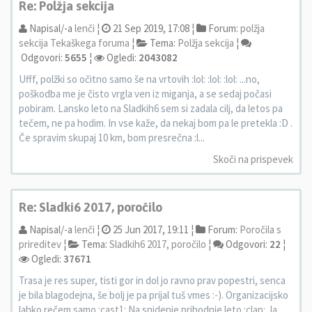
Re: Polžja sekcija
Napisal/-a
lenči
¦
21 Sep 2019, 17:08 ¦
Forum:
polžja
sekcija Tekaškega foruma
¦
Tema:
Polžja sekcija
¦
Odgovori:
5655
¦
Ogledi:
2043082
Ufff, polžki so očitno samo še na vrtovih :lol: :lol: :lol: ...no,
poškodba me je čisto vrgla ven iz miganja, a se sedaj počasi
pobiram. Lansko leto na Sladkih6 sem si zadala cilj, da letos pa
tečem, ne pa hodim. In vse kaže, da nekaj bom pa le pretekla :D .
Če spravim skupaj 10 km, bom presrečna :l...
Skoči na prispevek
Re: Sladki6 2017, poročilo
Napisal/-a
lenči
¦
25 Jun 2017, 19:11 ¦
Forum:
Poročila s
prireditev
¦
Tema:
Sladkih6 2017, poročilo
¦
Odgovori:
22
¦
Ogledi:
37671
Trasa je res super, tisti gor in dol jo ravno prav popestri, senca
je bila blagodejna, še bolj je pa prijal tuš vmes :-). Organizacijsko
lahko rečem samo :cast1: Na snidenje prihodnje leto :clap: Ja,