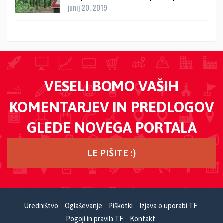
junij 20, 2019
VESELI BOMO VAŠIH
KOMENTARJEV IN PREDLOGOV
GLEDE NOVEGA PORTALA
LE PIŠITE :)
Uredništvo
Oglaševanje
Piškotki
Izjava o uporabi TF
Pogoji in pravila TF
Kontakt