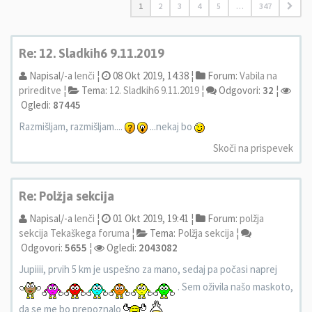
1
2
3
4
5
…
347
Re: 12. Sladkih6 9.11.2019
Napisal/-a
lenči
¦
08 Okt 2019, 14:38 ¦
Forum:
Vabila na
prireditve
¦
Tema:
12. Sladkih6 9.11.2019
¦
Odgovori:
32
¦
Ogledi:
87445
Razmišljam, razmišljam....
...nekaj bo
Skoči na prispevek
Re: Polžja sekcija
Napisal/-a
lenči
¦
01 Okt 2019, 19:41 ¦
Forum:
polžja
sekcija Tekaškega foruma
¦
Tema:
Polžja sekcija
¦
Odgovori:
5655
¦
Ogledi:
2043082
Jupiiii, prvih 5 km je uspešno za mano, sedaj pa počasi naprej
. Sem oživila našo maskoto,
da se me bo prepoznalo