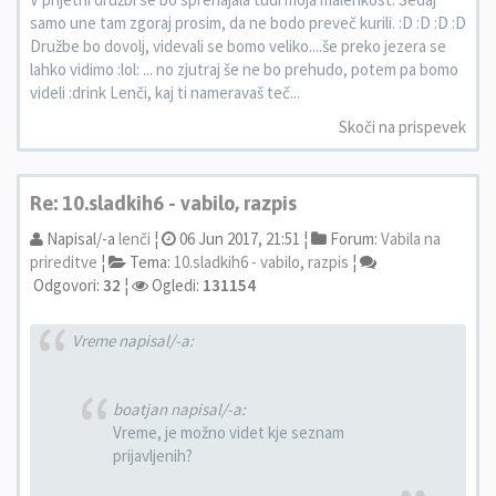
samo une tam zgoraj prosim, da ne bodo preveč kurili. :D :D :D :D
Družbe bo dovolj, videvali se bomo veliko....še preko jezera se
lahko vidimo :lol: ... no zjutraj še ne bo prehudo, potem pa bomo
videli :drink Lenči, kaj ti nameravaš teč...
Skoči na prispevek
Re: 10.sladkih6 - vabilo, razpis
Napisal/-a
lenči
¦
06 Jun 2017, 21:51 ¦
Forum:
Vabila na
prireditve
¦
Tema:
10.sladkih6 - vabilo, razpis
¦
Odgovori:
32
¦
Ogledi:
131154
Vreme napisal/-a:
boatjan napisal/-a:
Vreme, je možno videt kje seznam
prijavljenih?