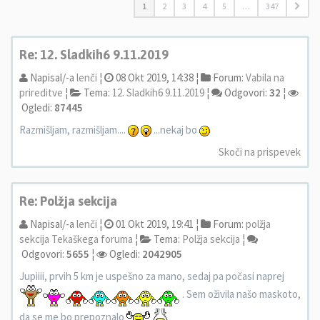
1
2
3
4
5
…
347
Re: 12. Sladkih6 9.11.2019
Napisal/-a
lenči
¦
08 Okt 2019, 14:38 ¦
Forum:
Vabila na
prireditve
¦
Tema:
12. Sladkih6 9.11.2019
¦
Odgovori:
32
¦
Ogledi:
87445
Razmišljam, razmišljam....
...nekaj bo
Skoči na prispevek
Re: Polžja sekcija
Napisal/-a
lenči
¦
01 Okt 2019, 19:41 ¦
Forum:
polžja
sekcija Tekaškega foruma
¦
Tema:
Polžja sekcija
¦
Odgovori:
5655
¦
Ogledi:
2042905
Jupiiii, prvih 5 km je uspešno za mano, sedaj pa počasi naprej
. Sem oživila našo maskoto,
da se me bo prepoznalo