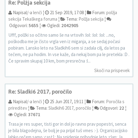
Re: Polžja sekcija
Napisal/-a
lenči
¦
21 Sep 2019, 17:08 ¦
Forum:
polžja
sekcija Tekaškega foruma
¦
Tema:
Polžja sekcija
¦
Odgovori:
5655
¦
Ogledi:
2042905
Ufff, polžki so očitno samo še na vrtovih :lol: :lol: :lol: ...no,
poškodba me je čisto vrgla ven iz miganja, a se sedaj počasi
pobiram. Lansko leto na Sladkih6 sem si zadala cilj, da letos pa
tečem, ne pa hodim. In vse kaže, da nekaj bom pa le pretekla :D .
Če spravim skupaj 10 km, bom presrečna :l...
Skoči na prispevek
Re: Sladki6 2017, poročilo
Napisal/-a
lenči
¦
25 Jun 2017, 19:11 ¦
Forum:
Poročila s
prireditev
¦
Tema:
Sladkih6 2017, poročilo
¦
Odgovori:
22
¦
Ogledi:
37671
Trasa je res super, tisti gor in dol jo ravno prav popestri, senca
je bila blagodejna, še bolj je pa prijal tuš vmes :-). Organizacijsko
lahko rečem samo :cast1: Na snidenje prihodnje leto :clap: Ja,