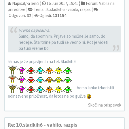
Napisal/-a
lenči
¦
16 Jun 2017, 19:41 ¦
Forum:
Vabila na
prireditve
¦
Tema:
10.sladkih6 - vabilo, razpis
¦
Odgovori:
32
¦
Ogledi:
131154
Vreme napisal/-a:
Samo, da spomnim. Prijave so možne še samo, do
nedelje. Štartnine pa tudi še vedno ni. Kot je videti
pa tudi vreme bo.
55 nas je že prijavljenih na tek Sladkih 6
....bomo lahko izkoristili
edinstveno priložnost, da letos ne bo gužve
Skoči na prispevek
Re: 10.sladkih6 - vabilo, razpis