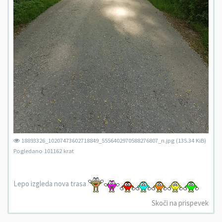
18893326_10207473602718849_5556402970588276807_n.jpg (135.34 KiB)
Pogledano 101162 krat
Lepo izgleda nova trasa
Skoči na prispevek