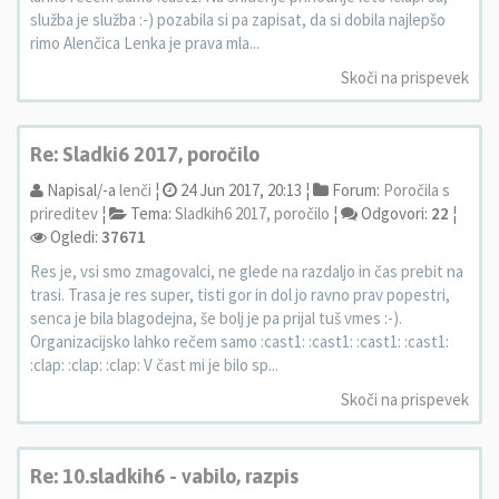
služba je služba :-) pozabila si pa zapisat, da si dobila najlepšo
rimo Alenčica Lenka je prava mla...
Skoči na prispevek
Re: Sladki6 2017, poročilo
Napisal/-a
lenči
¦
24 Jun 2017, 20:13 ¦
Forum:
Poročila s
prireditev
¦
Tema:
Sladkih6 2017, poročilo
¦
Odgovori:
22
¦
Ogledi:
37671
Res je, vsi smo zmagovalci, ne glede na razdaljo in čas prebit na
trasi. Trasa je res super, tisti gor in dol jo ravno prav popestri,
senca je bila blagodejna, še bolj je pa prijal tuš vmes :-).
Organizacijsko lahko rečem samo :cast1: :cast1: :cast1: :cast1:
:clap: :clap: :clap: V čast mi je bilo sp...
Skoči na prispevek
Re: 10.sladkih6 - vabilo, razpis