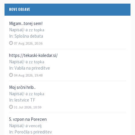
NOVE OBJAVE
Migam...torej sem!
Napisal/-a
zz topka
In:
Splošna debata
07 Avg 2026, 20:36
https://tekaski-koledar.si/
Napisal/-a
zz topka
In:
Vabila na prireditve
04 Avg 2026, 19:48
Moj srčni hrib..
Napisal/-a
zz topka
In:
lestvice TF
31 Jul 2026, 10:59
5. vzpon na Porezen
Napisal/-a
vencelj
In:
Poročila s prireditev