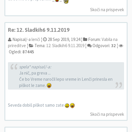
Skoči na prispevek
Re: 12. Sladkih6 9.11.2019
Napisal/-a
lenči
¦
28 Sep 2019, 19:24 ¦
Forum:
Vabila na
prireditve
¦
Tema:
12. Sladkih6 9.11.2019
¦
Odgovori:
32
¦
Ogledi:
87445
spela* napisal/-a:
Ja nič, pa greva ...
Če bo Vreme naročil lepo vreme in Lenči prinesla en
piškot le zame.
Seveda dobiš piškot samo zate
Skoči na prispevek