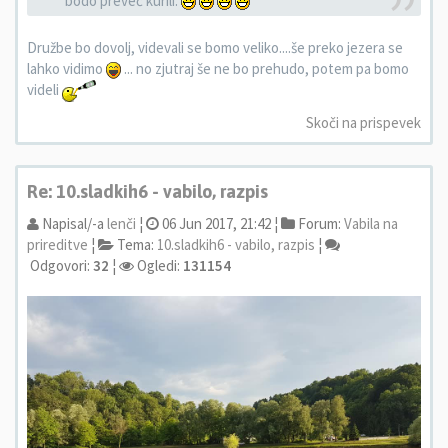
bodo preveč kurili.
Družbe bo dovolj, videvali se bomo veliko....še preko jezera se
lahko vidimo
... no zjutraj še ne bo prehudo, potem pa bomo
videli
Skoči na prispevek
Re: 10.sladkih6 - vabilo, razpis
Napisal/-a
lenči
¦
06 Jun 2017, 21:42 ¦
Forum:
Vabila na
prireditve
¦
Tema:
10.sladkih6 - vabilo, razpis
¦
Odgovori:
32
¦
Ogledi:
131154