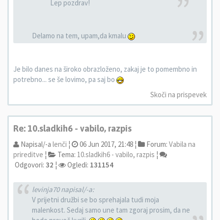
Lep pozdrav!
Delamo na tem, upam,da kmalu
Je bilo danes na široko obrazloženo, zakaj je to pomembno in
potrebno... se še lovimo, pa saj bo
Skoči na prispevek
Re: 10.sladkih6 - vabilo, razpis
Napisal/-a
lenči
¦
06 Jun 2017, 21:48 ¦
Forum:
Vabila na
prireditve
¦
Tema:
10.sladkih6 - vabilo, razpis
¦
Odgovori:
32
¦
Ogledi:
131154
levinja70 napisal/-a:
V prijetni družbi se bo sprehajala tudi moja
malenkost. Sedaj samo une tam zgoraj prosim, da ne