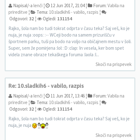
Napisal/-a
lenči
¦
12 Jun 2017, 21:04 ¦
Forum:
Vabila na
prireditve
¦
Tema:
10.sladkih6 - vabilo, razpis
¦
Odgovori:
32
¦
Ogledi:
131154
Rajko, šola nam bo tudi tokrat odprta v času teka? Saj veš, ko je
nuja, je nuja :oops: :-- WCeji bodo na samem prizurišču v
športnem parku, tuši pa bodo na voljo na običajnem mestu v šoli.
Super, sem že pomirjena :lol: :D :clap: In vesela, ker bom spet
videla znane obraze tekaškega foruma :laola :l...
Skoči na prispevek
Re: 10.sladkih6 - vabilo, razpis
Napisal/-a
lenči
¦
11 Jun 2017, 13:46 ¦
Forum:
Vabila na
prireditve
¦
Tema:
10.sladkih6 - vabilo, razpis
¦
Odgovori:
32
¦
Ogledi:
131154
Rajko, šola nam bo tudi tokrat odprta v času teka? Saj veš, ko je
nuja, je nuja
Skoči na prispevek