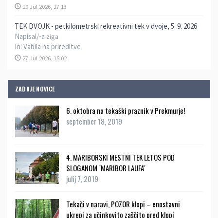
29 Jul 2026, 17:13
TEK DVOJK - petkilometrski rekreativni tek v dvoje, 5. 9. 2026
Napisal/-a
ziga
In:
Vabila na prireditve
27 Jul 2026, 15:02
ZADNJE NOVICE
6. oktobra na tekaški praznik v Prekmurje!
september 18, 2019
4. MARIBORSKI MESTNI TEK LETOS POD
SLOGANOM ''MARIBOR LAUFA''
julij 7, 2019
Tekači v naravi, POZOR klopi – enostavni
ukrepi za učinkovito zaščito pred klopi