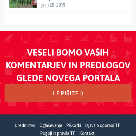
junij 20, 2019
VESELI BOMO VAŠIH
KOMENTARJEV IN PREDLOGOV
GLEDE NOVEGA PORTALA
LE PIŠITE :)
Uredništvo
Oglaševanje
Piškotki
Izjava o uporabi TF
Pogoji in pravila TF
Kontakt