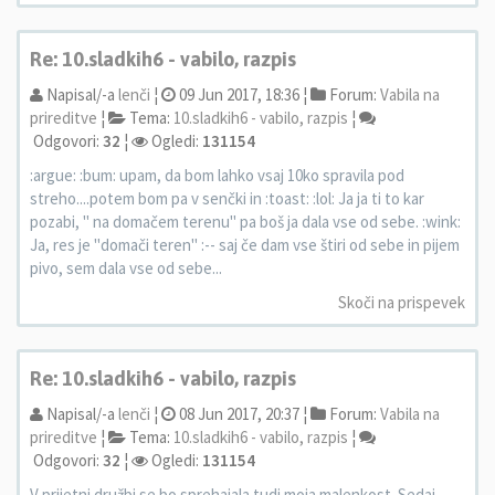
Re: 10.sladkih6 - vabilo, razpis
Napisal/-a
lenči
¦
09 Jun 2017, 18:36 ¦
Forum:
Vabila na
prireditve
¦
Tema:
10.sladkih6 - vabilo, razpis
¦
Odgovori:
32
¦
Ogledi:
131154
:argue: :bum: upam, da bom lahko vsaj 10ko spravila pod
streho....potem bom pa v senčki in :toast: :lol: Ja ja ti to kar
pozabi, " na domačem terenu" pa boš ja dala vse od sebe. :wink:
Ja, res je "domači teren" :-- saj če dam vse štiri od sebe in pijem
pivo, sem dala vse od sebe...
Skoči na prispevek
Re: 10.sladkih6 - vabilo, razpis
Napisal/-a
lenči
¦
08 Jun 2017, 20:37 ¦
Forum:
Vabila na
prireditve
¦
Tema:
10.sladkih6 - vabilo, razpis
¦
Odgovori:
32
¦
Ogledi:
131154
V prijetni družbi se bo sprehajala tudi moja malenkost. Sedaj