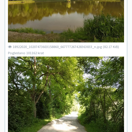
18922020_10207473603158860_667777267428363833_n.jpg (82.17 KiB)
Pogledano 101162 krat