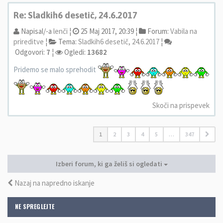
Re: Sladkih6 desetič, 24.6.2017
Napisal/-a
lenči
¦
25 Maj 2017, 20:39 ¦
Forum:
Vabila na
prireditve
¦
Tema:
Sladkih6 desetič, 24.6.2017
¦
Odgovori:
7
¦
Ogledi:
13682
Pridemo se malo sprehodit
Skoči na prispevek
1
2
3
4
5
…
347
Izberi forum, ki ga želiš si ogledati
Nazaj na napredno iskanje
NE SPREGLEJTE