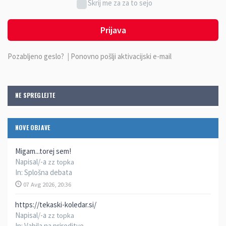
Skrij me za za to sejo
Prijava
Pozabljeno geslo?
|
Ponovno pošlji aktivacijski e-mail
NE SPREGLEJTE
NOVE OBJAVE
Migam...torej sem!
Napisal/-a
zz topka
In:
Splošna debata
07 Avg 2026, 20:36
https://tekaski-koledar.si/
Napisal/-a
zz topka
In:
Vabila na prireditve