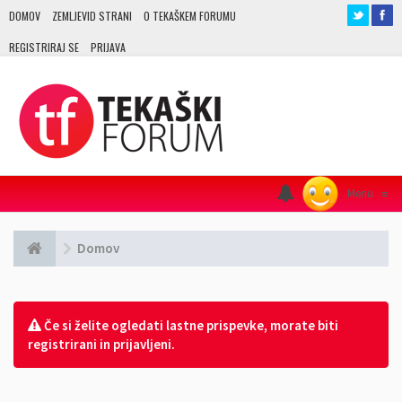
DOMOV
ZEMLJEVID STRANI
O TEKAŠKEM FORUMU
REGISTRIRAJ SE
PRIJAVA
Menu
≡
Domov
Če si želite ogledati lastne prispevke, morate biti
registrirani in prijavljeni.