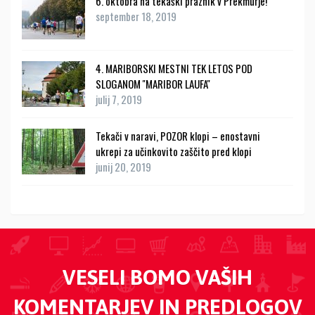
6. oktobra na tekaški praznik v Prekmurje!
september 18, 2019
4. MARIBORSKI MESTNI TEK LETOS POD
SLOGANOM ''MARIBOR LAUFA''
julij 7, 2019
Tekači v naravi, POZOR klopi – enostavni
ukrepi za učinkovito zaščito pred klopi
junij 20, 2019
VESELI BOMO VAŠIH
KOMENTARJEV IN PREDLOGOV