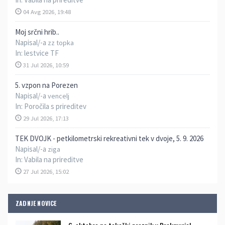
04 Avg 2026, 19:48
Moj srčni hrib..
Napisal/-a
zz topka
In:
lestvice TF
31 Jul 2026, 10:59
5. vzpon na Porezen
Napisal/-a
vencelj
In:
Poročila s prireditev
29 Jul 2026, 17:13
TEK DVOJK - petkilometrski rekreativni tek v dvoje, 5. 9. 2026
Napisal/-a
ziga
In:
Vabila na prireditve
27 Jul 2026, 15:02
ZADNJE NOVICE